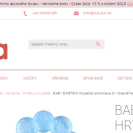
ii mimo akciového tovaru • Vernostné body • Cybex Gold -10 % s kódom GOLD
htt
+421903961009
INFO@MALEJA.SK
AČKY
KOČÍKY
KŔMENIE
SPINKANIE
DETSKÁ 
ky
Na doma
Hrkálky a hryzadlá
BABY EINSTEIN Hryzačka stohovacia 2v1 Stack&T
BA
HR