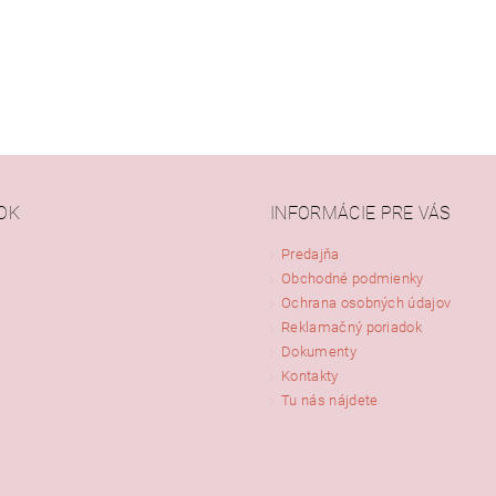
OK
INFORMÁCIE PRE VÁS
Predajňa
Obchodné podmienky
ním hodnotenie súhlasíte s
podmienkami ochrany osobných údajov
Ochrana osobných údajov
Reklamačný poriadok
Dokumenty
Kontakty
Tu nás nájdete