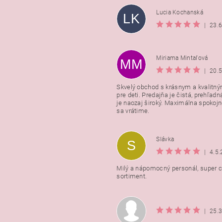
Lucia Kochanská
LK
|
23.
Miriama Mintaľová
MM
|
20.
Skvelý obchod s krásnym a kvalitn
pre deti. Predajňa je čistá, prehľadn
Vložením hodnotenie súhlasít
je naozaj široký. Maximálna spokojno
podmienkami ochrany osobnýc
sa vrátime.
údajov
Slávka
S
|
4.5
Milý a nápomocný personál, super ce
sortiment.
|
25.