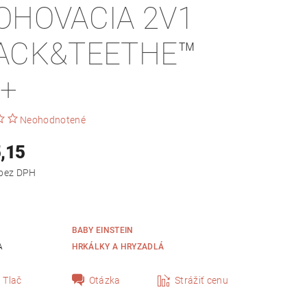
OHOVACIA 2V1
ACK&TEETHE™
+
Neohodnotené
,15
od €4,19 bez DPH
BABY EINSTEIN
A
HRKÁLKY A HRYZADLÁ
Tlač
Otázka
Strážiť cenu