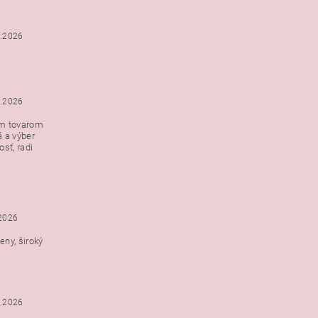
6.2026
5.2026
ým tovarom
á a výber
e s
sť, radi
h
.2026
ny, široký
3.2026