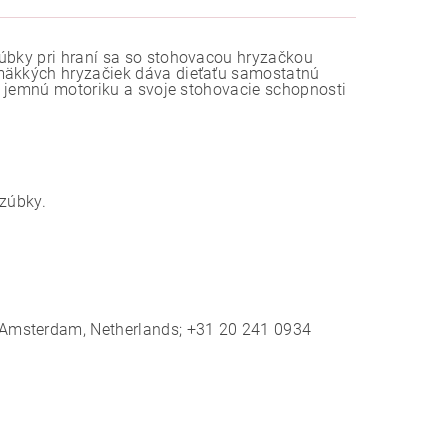
zúbky pri hraní sa so stohovacou hryzačkou
 mäkkých hryzačiek dáva dieťaťu samostatnú
čí jemnú motoriku a svoje stohovacie schopnosti
 zúbky.
 Amsterdam, Netherlands; +31 20 241 0934