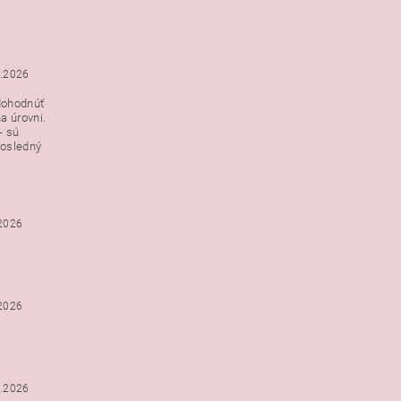
3.2026
dohodnúť
a úrovni.
- sú
posledný
.2026
.2026
2.2026