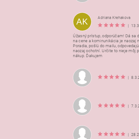
Adriana Krehakova
AK
|
13.
Úžasný prístup, odporúčam! Dá sa 
na cene a kominunikácia je naozaj n
Poradia, pošlú do mailu, odpovedajú
naozaj ochotní. Určite to nieje môj 
nákup. Ďakujem
|
8.3
|
7.3
|
28.