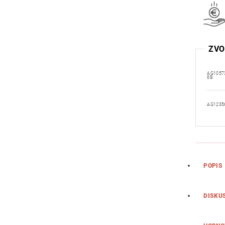
ZVO
AG1057
6B
AG1235
POPIS
DISKU