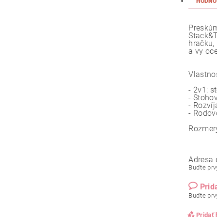
HODNO
Preskúm
Stack&T
hračku,
a vy oc
Vlastnos
- 2v1: 
- Stoho
- Rozvíj
- Rodov
Rozmery
Adresa 
Buďte prvý
Prid
Buďte prvý
Pridať