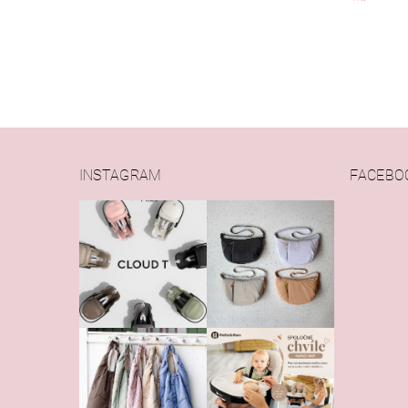
INSTAGRAM
FACEBO
Vlože