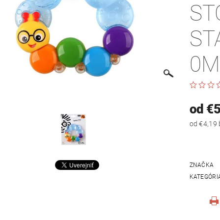
ST
ST
0M
od €5
ZNAČKA
KATEGÓRI