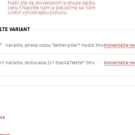
Našli ste na slovenskom e-shope lepšiu
cenu? Napíšte nám a pokúsime sa Vám
urobiť výhodnejšiu ponuku.
ĽTE VARIANT
3-
Varianta: plnená vodou Teether-pillar™ modrá 3m+
Momentálne ne
Varianta: stohovacia 2v1 Stack&Teethe™ 0m+
Momentálne ne
6-6
SIA