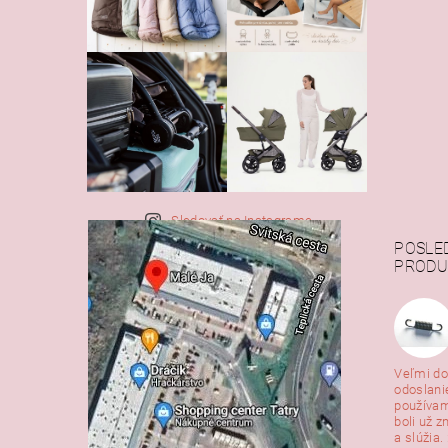
Sledovať na Instagrame
POSLE
PRODU
Veľmi do
odoslani
používam
boli už z
a slúžia. 