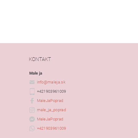
KONTAKT
Male ja
info
@
maleja.sk
+421903961009
MaleJaPoprad
male_ja_poprad
MaleJaPoprad
+421903961009