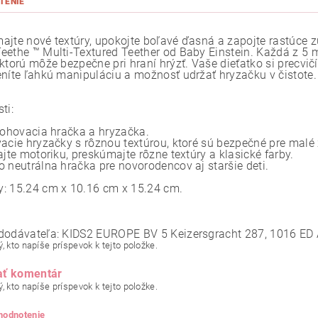
TENIE
ajte nové textúry, upokojte boľavé ďasná a zapojte rastúce 
eethe ™ Multi-Textured Teether od Baby Einstein. Každá z 5
 ktorú môže bezpečne pri hraní hrýzť. Vaše dieťatko si precvi
eníte ľahkú manipuláciu a možnosť udržať hryzačku v čistote.
ti:
stohovacia hračka a hryzačka.
vacie hryzačky s rôznou textúrou, ktoré sú bezpečné pre malé
ajte motoriku, preskúmajte rôzne textúry a klasické farby.
o neutrálna hračka pre novorodencov aj staršie deti.
: 15.24 cm x 10.16 cm x 15.24 cm.
dodávateľa: KIDS2 EUROPE BV 5 Keizersgracht 287, 1016 ED
, kto napíše príspevok k tejto položke.
ať komentár
, kto napíše príspevok k tejto položke.
 hodnotenie