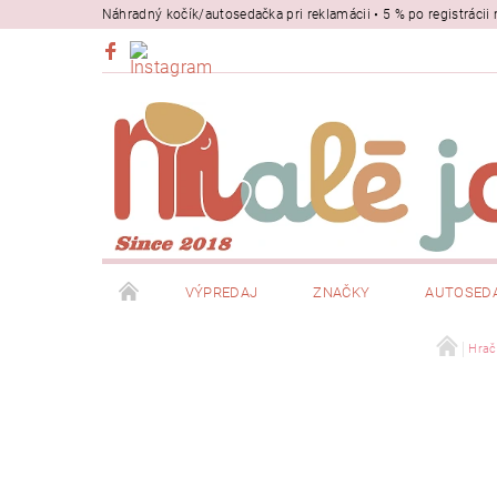
Náhradný kočík/autosedačka pri reklamácii • 5 % po registrác
VÝPREDAJ
ZNAČKY
AUTOSED
BEZPEČNOSŤ
NOSIČE
Hrač