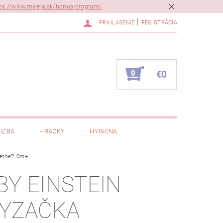
ps://www.maleja.sk/bonus-program/
|
PRIHLÁSENIE
REGISTRÁCIA
0
€0
IZBA
HRAČKY
HYGIENA
eethe™ 0m+
BY EINSTEIN
YZAČKA