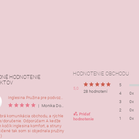
HODNOTENIE OBCHODU
DNÉ HODNOTENIE
KTOV
5
5,0
28 hodnotení
4
0x
Inglesina Pružina pre podvozok Comfort, 2ks
3
0x
|
Monika Dorušáková
2
0x
Pridať
brá komunikácia obchodu, a rýchle
1
0x
hodnotenie
e/doručenie. Odporúčam A keďže
 kočík inglesina komfort, a struny
ničené tak som si objednala pružiny
:)