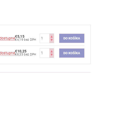
€5,15
dostupné
€4,19 bez DPH
€10,25
dostupné
€8,33 bez DPH