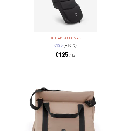
BUGABOO FUSAK
€139
(–10 %)
€125
/ ks