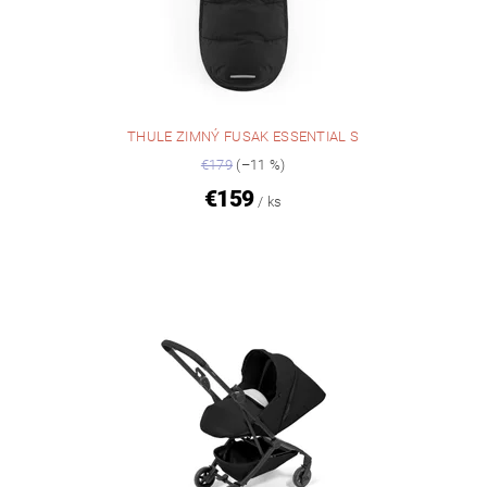
THULE ZIMNÝ FUSAK ESSENTIAL S
€179
(–11 %)
€159
/ ks