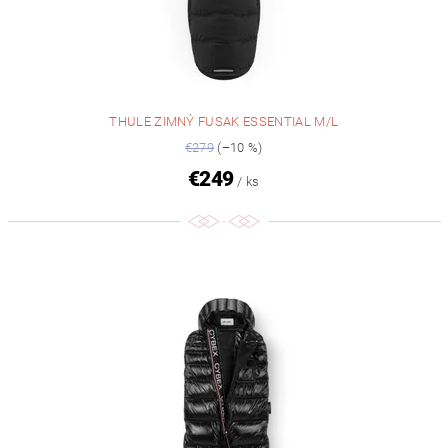
THULE ZIMNÝ FUSAK ESSENTIAL M/L
€279
(–10 %)
€249
/ ks