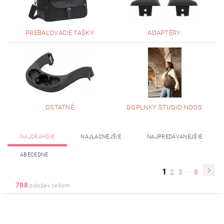
PREBAĽOVACIE TAŠKY
ADAPTÉRY
OSTATNÉ
DOPLNKY STUDIO NOOS
NAJDRAHŠIE
NAJLACNEJŠIE
NAJPREDÁVANEJŠIE
ABECEDNE
...
1
2
3
8
788
položiek celkom