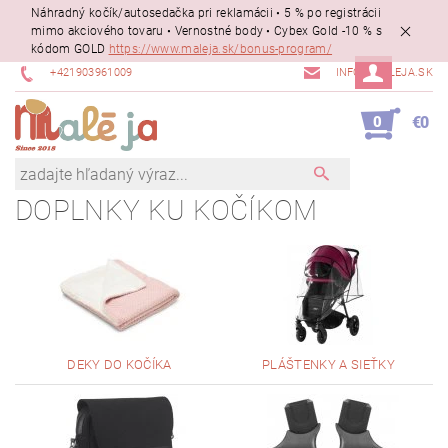
Náhradný kočík/autosedačka pri reklamácii • 5 % po registrácii
mimo akciového tovaru • Vernostné body • Cybex Gold -10 % s
kódom GOLD
https://www.maleja.sk/bonus-program/
+421903961009
INFO@MALEJA.SK
0
€0
DOPLNKY KU KOČÍKOM
DEKY DO KOČÍKA
PLÁŠTENKY A SIEŤKY