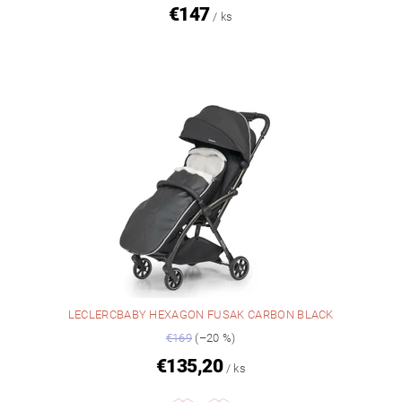
€147
/ ks
LECLERCBABY HEXAGON FUSAK CARBON BLACK
€169
(–20 %)
€135,20
/ ks