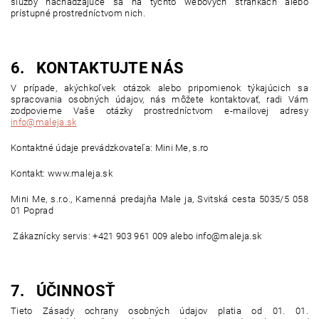
služby nachádzajúce sa na týchto webových stránkach alebo
prístupné prostredníctvom nich.
6. KONTAKTUJTE NÁS
V prípade, akýchkoľvek otázok alebo pripomienok týkajúcich sa
spracovania osobných údajov, nás môžete kontaktovať, radi Vám
zodpovieme Vaše otázky
prostredníctvom e-mailovej adresy
info@maleja.sk
Kontaktné údaje prevádzkovateľa:
Mini Me, s.ro
Kontakt: www.maleja.sk
Mini Me, s.r.o., Kamenná predajňa Male ja, Svitská cesta 5035/5 058
01 Poprad
Zákaznícky servis: +421 903 961 009 alebo info@maleja.sk
7. ÚČINNOSŤ
Tieto Zásady ochrany osobných údajov platia od 01. 01.