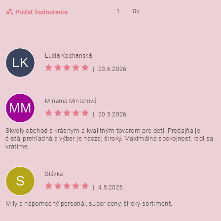
1
0x
Pridať hodnotenie
Lucia Kochanská
LK
|
23.6.2026
Miriama Mintaľová
MM
|
20.5.2026
Skvelý obchod s krásnym a kvalitným tovarom pre deti. Predajňa je
čistá, prehľadná a výber je naozaj široký. Maximálna spokojnosť, radi sa
vrátime.
Vložením hodnotenie súhlasíte s
podmienkami ochrany
Slávka
S
osobných údajov
|
4.5.2026
Milý a nápomocný personál, super ceny, široký sortiment.