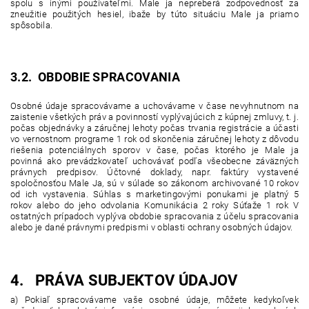
spolu s inými používateľmi. Male ja nepreberá zodpovednosť za
zneužitie použitých hesiel, ibaže by túto situáciu Male ja priamo
spôsobila.
3.2. OBDOBIE SPRACOVANIA
Osobné údaje spracovávame a uchovávame
v čase nevyhnutnom na
zaistenie všetkých práv a povinností vyplývajúcich z kúpnej zmluvy, t. j.
počas objednávky a záručnej lehoty
počas trvania registrácie a účasti
vo vernostnom programe
1 rok od skončenia záručnej lehoty z dôvodu
riešenia potenciálnych sporov
v čase, počas ktorého je Male ja
povinná ako prevádzkovateľ uchovávať podľa všeobecne záväzných
právnych predpisov. Účtovné doklady, napr. faktúry vystavené
spoločnosťou Male Ja, sú v súlade so zákonom archivované 10 rokov
od ich vystavenia.
Súhlas s marketingovými ponukami je platný 5
rokov alebo do jeho odvolania
Komunikácia 2 roky
Súťaže 1 rok
V
ostatných prípadoch vyplýva obdobie spracovania z účelu spracovania
alebo je dané právnymi predpismi v oblasti ochrany osobných údajov.
4. PRÁVA SUBJEKTOV ÚDAJOV
a) Pokiaľ spracovávame vaše osobné údaje, môžete kedykoľvek