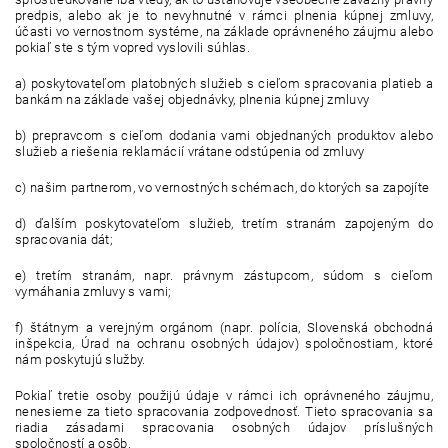
predpis, alebo ak je to nevyhnutné v rámci plnenia kúpnej zmluvy,
účasti vo vernostnom systéme, na základe oprávneného záujmu alebo
pokiaľ ste s tým vopred vyslovili súhlas.
a) poskytovateľom platobných služieb s cieľom spracovania platieb a
bankám na základe vašej objednávky, plnenia kúpnej zmluvy
b) prepravcom s cieľom dodania vami objednaných produktov alebo
služieb a riešenia reklamácií vrátane odstúpenia od zmluvy
c) našim partnerom, vo vernostných schémach, do ktorých sa zapojíte
d) ďalším poskytovateľom služieb, tretím stranám zapojeným do
spracovania dát;
e) tretím stranám, napr. právnym zástupcom, súdom s cieľom
vymáhania zmluvy s vami;
f) štátnym a verejným orgánom (napr. polícia, Slovenská obchodná
inšpekcia, Úrad na ochranu osobných údajov)
spoločnostiam, ktoré
nám poskytujú služby.
Pokiaľ tretie osoby použijú údaje v rámci ich oprávneného záujmu,
nenesieme za tieto spracovania zodpovednosť. Tieto spracovania sa
riadia zásadami spracovania osobných údajov príslušných
spoločností a osôb.