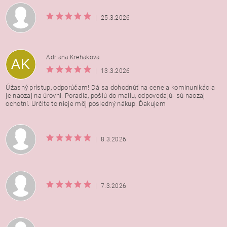
|
25.3.2026
Adriana Krehakova
AK
|
13.3.2026
Úžasný prístup, odporúčam! Dá sa dohodnúť na cene a kominunikácia
je naozaj na úrovni. Poradia, pošlú do mailu, odpovedajú- sú naozaj
ochotní. Určite to nieje môj posledný nákup. Ďakujem
|
8.3.2026
|
7.3.2026