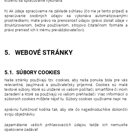
ktorého sa spracúvanie vykonáva.
h) Ak údaje spracúvame na základe súhlasu (čo nie je tento prípad) a
spracúvanie osobných údajov sa vykonáva automatizovanými
prostriedkami, máte právo na prenosnosť údajov (právo získať údaje v
štruktúrovanom, bežne používanom, strojovo čitateľnom formáte a
právo preniesť ich k inému prevádzkovateľovi).
5. WEBOVÉ STRÁNKY
5.1. SÚBORY COOKIES
Naše stránky používajú tzv. cookies, aby naša ponuka bola pre vás
relevantná, zaujímavá a používateľsky príjemná. Cookies sú malé
textové súbory, ktoré sú uložené vo vašom počítači, smartfóne či inom
zariadení a ktoré sa používajú vo vašom prehliadači. Viac informácií o
súboroch cookies môžete nájsť tu. Súbory cookies využívame napr. na:
správnu funkčnosť košíka tak, aby ste čo najjednoduchšie dokončili
svoju objednávku
zapamätanie vašich prihlasovacích údajov, takže ich nemusíte
opakovane zadávať