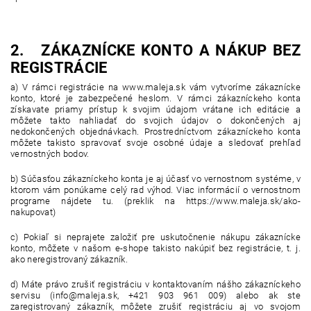
2. ZÁKAZNÍCKE KONTO A NÁKUP BEZ
REGISTRÁCIE
a) V rámci registrácie na www.maleja.sk vám vytvoríme zákaznícke
konto, ktoré je zabezpečené heslom. V rámci zákazníckeho konta
získavate priamy prístup k svojim údajom vrátane ich editácie a
môžete takto nahliadať do svojich údajov o dokončených aj
nedokončených objednávkach. Prostredníctvom zákazníckeho konta
môžete takisto spravovať svoje osobné údaje a sledovať prehľad
vernostných bodov.
b) Súčasťou zákazníckeho konta je aj účasť vo vernostnom systéme, v
ktorom vám ponúkame celý rad výhod. Viac informácií o vernostnom
programe nájdete tu. (preklik na https://www.maleja.sk/ako-
nakupovat)
c) Pokiaľ si neprajete založiť pre uskutočnenie nákupu zákaznícke
konto, môžete v našom e-shope takisto nakúpiť bez registrácie, t. j.
ako neregistrovaný zákazník.
d) Máte právo zrušiť registráciu v kontaktovaním nášho zákazníckeho
servisu (info@maleja.sk, +421 903 961 009) alebo ak ste
zaregistrovaný zákazník, môžete zrušiť registráciu aj vo svojom