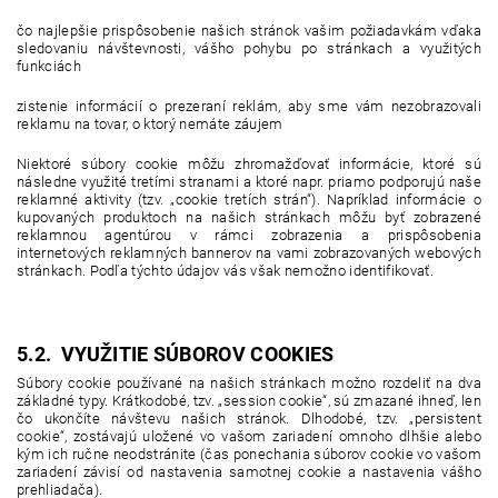
čo najlepšie prispôsobenie našich stránok vašim požiadavkám vďaka
sledovaniu návštevnosti, vášho pohybu po stránkach a využitých
funkciách
zistenie informácií o prezeraní reklám, aby sme vám nezobrazovali
reklamu na tovar, o ktorý nemáte záujem
Niektoré súbory cookie môžu zhromažďovať informácie, ktoré sú
následne využité tretími stranami a ktoré napr. priamo podporujú naše
reklamné aktivity (tzv. „cookie tretích strán“). Napríklad informácie o
kupovaných produktoch na našich stránkach môžu byť zobrazené
reklamnou agentúrou v rámci zobrazenia a prispôsobenia
internetových reklamných bannerov na vami zobrazovaných webových
stránkach. Podľa týchto údajov vás však nemožno identifikovať.
5.2. VYUŽITIE SÚBOROV COOKIES
Súbory cookie používané na našich stránkach možno rozdeliť na dva
základné typy. Krátkodobé, tzv. „session cookie“, sú zmazané ihneď, len
čo ukončíte návštevu našich stránok. Dlhodobé, tzv. „persistent
cookie“, zostávajú uložené vo vašom zariadení omnoho dlhšie alebo
kým ich ručne neodstránite (čas ponechania súborov cookie vo vašom
zariadení závisí od nastavenia samotnej cookie a nastavenia vášho
prehliadača).