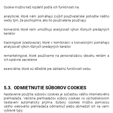
Cookie možno tiež rozdeliť podľa ich funkčnosti na:
analytické, ktoré nám pomáhajú zvýšiť používateľské pohodlie nášho
webu tým, že pochopíme, ako ho používatelia používajú
konverzné, ktoré nám umožňujú analyzovať výkon rôznych predajných
kanálov
trackingové (sledovacie), ktoré v kombinácii s konverznými pomáhajú
analyzovať výkon rôznych predajných kanálov
remarketingové, ktoré používame na personalizáciu obsahu reklám a
ich správne zacielenie
esenciálne, ktoré sú dôležité pre základnú funkčnosť webu
5.3. ODMIETNUTIE SÚBOROV COOKIES
Nastavenie použitia súborov cookies je súčasťou vášho internetového
prehliadača. Väčšina prehliadačov súbory cookies vo východiskovom
nastavení automaticky prijíma. Súbory cookies možno pomocou
vášho webového prehliadača odmietnuť alebo obmedziť ich na vami
vybrané typy.