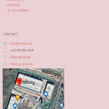
Kontakty
Tu nás nájdete
KONTAKT:
info@maleja.sk
+421903961009
MaleJaPoprad
male_ja_poprad