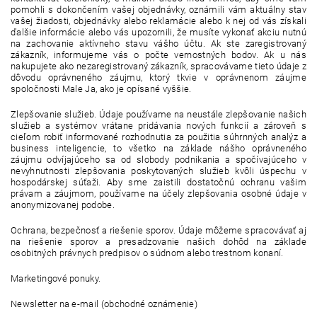
pomohli s dokončením vašej objednávky, oznámili vám aktuálny stav
vašej žiadosti, objednávky alebo reklamácie alebo k nej od vás získali
ďalšie informácie alebo vás upozornili, že musíte vykonať akciu nutnú
na zachovanie aktívneho stavu vášho účtu. Ak ste zaregistrovaný
zákazník, informujeme vás o počte vernostných bodov. Ak u nás
nakupujete ako nezaregistrovaný zákazník, spracovávame tieto údaje z
dôvodu oprávneného záujmu, ktorý tkvie v oprávnenom záujme
spoločnosti Male Ja, ako je opísané vyššie.
Zlepšovanie služieb. Údaje používame na neustále zlepšovanie našich
služieb a systémov vrátane pridávania nových funkcií a zároveň s
cieľom robiť informované rozhodnutia za použitia súhrnných analýz a
business inteligencie, to všetko na základe nášho oprávneného
záujmu odvíjajúceho sa od slobody podnikania a spočívajúceho v
nevyhnutnosti zlepšovania poskytovaných služieb kvôli úspechu v
hospodárskej súťaži. Aby sme zaistili dostatočnú ochranu vašim
právam a záujmom, používame na účely zlepšovania osobné údaje v
anonymizovanej podobe.
Ochrana, bezpečnosť a riešenie sporov. Údaje môžeme spracovávať aj
na riešenie sporov a presadzovanie našich dohôd na základe
osobitných právnych predpisov o súdnom alebo trestnom konaní.
Marketingové ponuky.
Newsletter na e-mail (obchodné oznámenie)