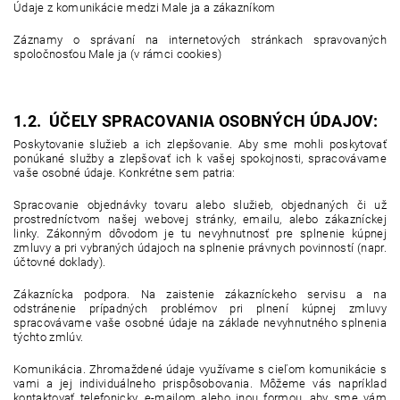
Údaje z komunikácie medzi Male ja a zákazníkom
Záznamy o správaní na internetových stránkach spravovaných
spoločnosťou Male ja (v rámci cookies)
1.2. ÚČELY SPRACOVANIA OSOBNÝCH ÚDAJOV:
Poskytovanie služieb a ich zlepšovanie. Aby sme mohli poskytovať
ponúkané služby a zlepšovať ich k vašej spokojnosti, spracovávame
vaše osobné údaje. Konkrétne sem patria:
Spracovanie objednávky tovaru alebo služieb, objednaných či už
prostredníctvom našej webovej stránky, emailu, alebo zákazníckej
linky. Zákonným dôvodom je tu nevyhnutnosť pre splnenie kúpnej
zmluvy a pri vybraných údajoch na splnenie právnych povinností (napr.
účtovné doklady).
Zákaznícka podpora. Na zaistenie zákazníckeho servisu a na
odstránenie prípadných problémov pri plnení kúpnej zmluvy
spracovávame vaše osobné údaje na základe nevyhnutného splnenia
týchto zmlúv.
Komunikácia. Zhromaždené údaje využívame s cieľom komunikácie s
vami a jej individuálneho prispôsobovania. Môžeme vás napríklad
kontaktovať telefonicky, e-mailom alebo inou formou, aby sme vám