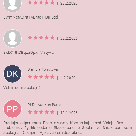
|
28.2.2026
LWmNcfACNtTABhtqTTJpjLqd
|
22.2.2026
SoDXRRCBqLaOpXTVnLyVw
Daniela Kohútová
DK
|
4.2.2026
Veľmi som spokojná
PhDr. Adriana Ponist
PP
|
19.1.2026
Predajcu odporucam. Ehop je skvely. Komunikuju hned. Volaju. Bex
problemov. Rychle dodanie. Skcele balenie. Spolahlivo. S nakupom som
spokojna. Dakujem. Aj zlavu som dostala.🙂