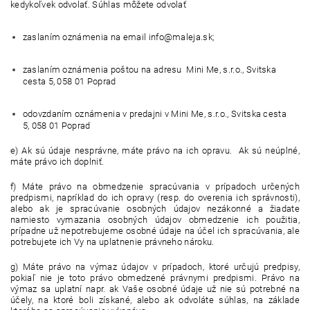
kedykoľvek odvolať. Súhlas môžete odvolať
zaslaním oznámenia na email info@maleja.sk;
zaslaním oznámenia poštou na adresu Mini Me, s.r.o., Svitska
cesta 5, 058 01 Poprad
odovzdaním oznámenia v predajni v Mini Me, s.r.o., Svitska cesta
5, 058 01 Poprad
e) Ak sú údaje nesprávne, máte právo na ich opravu. Ak sú neúplné,
máte právo ich doplniť.
f) Máte právo na obmedzenie spracúvania v prípadoch určených
predpismi, napríklad do ich opravy (resp. do overenia ich správnosti),
alebo ak je spracúvanie osobných údajov nezákonné a žiadate
namiesto vymazania osobných údajov obmedzenie ich použitia,
prípadne už nepotrebujeme osobné údaje na účel ich spracúvania, ale
potrebujete ich Vy na uplatnenie právneho nároku.
g) Máte právo na výmaz údajov v prípadoch, ktoré určujú predpisy,
pokiaľ nie je toto právo obmedzené právnymi predpismi. Právo na
výmaz sa uplatní napr. ak Vaše osobné údaje už nie sú potrebné na
účely, na ktoré boli získané, alebo ak odvoláte súhlas, na základe