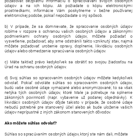
požadovať bezplatnú informáciu o spracovávaní svojich osobných
údajov a na ich kópiu. Ak požiadate o kópiu elektronickými
prostriedkami, informácie Vám poskytneme v bežne používanej
elektronickej podobe, pokiaľ nepožiadate o iný spôsob.
b) V prípade, že sa domnievate, že spracovanie osobných údajov
robíme v rozpore s ochranou vašich osobných údajov a zákonnými
podmienkami ochrany osobných údajov, môžete požiadať o
vysvetlenie, požadovať, aby sme odstránili takto vzniknutý stav, najmä
môžete požadovať urobenie opravy, doplnenie, likvidáciu osobných
údajov alebo obmedzenie spracúvania osobných údajov.
c) Máte taktiež právo kedykoľvek sa obrátiť so svojou žiadosťou na
Úrad na ochranu osobných údajov.
d) Svoj súhlas so spracovaním osobných údajov môžete kedykoľvek
odvolať. Pokiaľ odvoláte súhlas so spracovaním osobných údajov,
budú vaše osobné údaje vymazané alebo anonymizované; to sa však
netýka tých osobných údajov, ktoré Male ja potrebuje na splnenie
zákonných povinností (napr. vybavenie už podanej objednávky). K
likvidácii osobných údajov dôjde takisto v prípade, že osobné údaje
nebudú potrebné pre stanovený účel alebo ak bude uloženie vašich
údajov neprípustné z iných zákonom stanovených dôvodov.
Ako môžete súhlas odvolať?
Súhlas so spracúvaním osobných údajov, ktorý ste nám dali, môžete