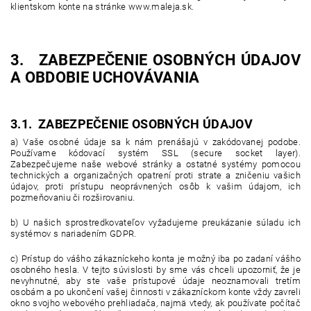
klientskom konte na stránke www.maleja.sk.
3. ZABEZPEČENIE OSOBNÝCH ÚDAJOV
A OBDOBIE UCHOVÁVANIA
3.1. ZABEZPEČENIE OSOBNÝCH ÚDAJOV
a) Vaše osobné údaje sa k nám prenášajú v zakódovanej podobe.
Používame kódovací systém SSL (secure socket layer).
Zabezpečujeme naše webové stránky a ostatné systémy pomocou
technických a organizačných opatrení proti strate a zničeniu vašich
údajov, proti prístupu neoprávnených osôb k vašim údajom, ich
pozmeňovaniu či rozširovaniu.
b) U našich sprostredkovateľov vyžadujeme preukázanie súladu ich
systémov s nariadením GDPR.
c) Prístup do vášho zákazníckeho konta je možný iba po zadaní vášho
osobného hesla. V tejto súvislosti by sme vás chceli upozorniť, že je
nevyhnutné, aby ste vaše prístupové údaje neoznamovali tretím
osobám a po ukončení vašej činnosti v zákazníckom konte vždy zavreli
okno svojho webového prehliadača, najmä vtedy, ak používate počítač