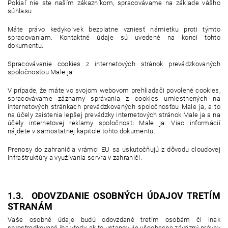
Pokiaľ nie ste naším zákazníkom, spracovávame na základe vášho
súhlasu.
Máte právo kedykoľvek bezplatne vzniesť námietku proti týmto
spracovaniam. Kontaktné údaje sú uvedené na konci tohto
dokumentu.
Spracovávanie cookies z internetových stránok prevádzkovaných
spoločnosťou Male ja.
V prípade, že máte vo svojom webovom prehliadači povolené cookies,
spracovávame záznamy správania z cookies umiestnených na
internetových stránkach prevádzkovaných spoločnosťou Male ja, a to
na účely zaistenia lepšej prevádzky internetových stránok Male ja a na
účely internetovej reklamy spoločnosti Male ja. Viac informácií
nájdete v samostatnej kapitole tohto dokumentu.
Prenosy do zahraničia vrámci EU sa uskutočňujú z dôvodu cloudovej
infraštruktúry a využívania servra v zahraničí.
1.3. ODOVZDANIE OSOBNÝCH ÚDAJOV TRETÍM
STRANÁM
Vaše osobné údaje budú odovzdané tretím osobám či inak
sprostredkované iba vtedy, ak to ustanovuje všeobecne záväzný právny