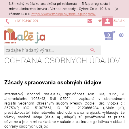
Náhradný kočík/autosedačka pri reklamácii • 5 % po registrácii
mimo akciového tovaru • Vernostné body • Cybex Gold -10 % s
kódom GOLD
https://www.maleja.sk/bonus-program/
+421903961009
INFO@MALEJA.SK
0
€0
OCHRANA OSOBNÝCH ÚDAJOV
Zásady spracovania osobných údajov
Internetový obchod maleja.sk, spoločnosť Mini Me, s.r.o., P.
Jilemnického 1028/43, Svit 05921, zapísaná v obchodnom
registri vedenom Okresným súdom Prešov, Oddiel: Sro, Vložka č.:
35750/P, IČO: 51307561, IČ DPH: 2120666284 („Male ja"),
prevádzkovateľ internetového obchodu www.maleja.sk, vyhlasuje, že
všetky osobné údaje (ďalej aj „údaje“) sú považované za prísne
dôverné a je s nimi nakladané v súlade s platnou legislatívou v oblasti
ochrany osobných údajov.