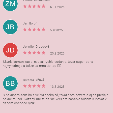
Zuzana Maliňáková
ZM
|
6.11.2025
Ján Boroň
JB
|
5.9.2025
Jennifer Drugdová
JD
|
25.8.2025
Skvela komunikacia, naozaj rychle dodanie, tovar super, cena
najvyhodnejsia takze za mna tip-top 👍🏻
Barbora Bížová
BB
|
13.8.2025
S nakúpom som bola veľmi spokojná, tovar som pozerala aj na predajni
pekne mi bol ukázaný, určite ďalšie veci pre bábätko budem kupovať v
danom obchode 🩵🩶