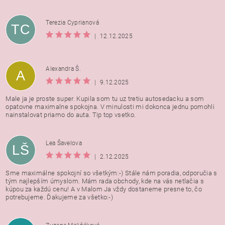
Terezia Cyprianová
TC
|
12.12.2025
Alexandra Š.
A
|
9.12.2025
Male ja je proste super. Kupila som tu uz tretiu autosedacku a som
opatovne maximalne spokojna. V minulosti mi dokonca jednu pomohli
nainstalovat priamo do auta. Tip top vsetko.
Lea Šavelova
LŠ
|
2.12.2025
Sme maximálne spokojní so všetkým:-) Stále nám poradia, odporučia s
tým najlepším úmyslom. Mám rada obchody, kde na vás netlačia s
kúpou za každú cenu! A v Malom Ja vždy dostaneme presne to, čo
potrebujeme. Ďakujeme za všetko:-)