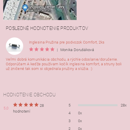
POSLEDNÉ HODNOTENIE PRODUKTOV
Inglesina Pružina pre podvozok Comfort, 2ks
|
Monika Dorušáková
Veľmi dobrá komunikácia obchodu, a rýchle odoslanie/doručenie.
Odporúčam A keďže používam kočík inglesina komfort, a struny boli
už zničené tak som si objednala pružiny a slúžia. :)
HODNOTENIE OBCHODU
5
28x
28
5,0
hodnotení
4
0x
3
0x
2
0x