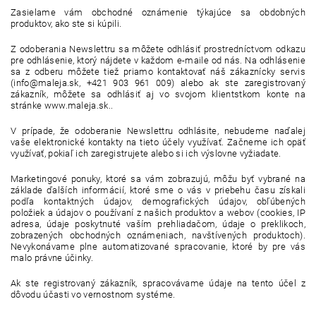
Zasielame vám obchodné oznámenie týkajúce sa obdobných
produktov, ako ste si kúpili.
Z odoberania Newslettru sa môžete odhlásiť prostredníctvom odkazu
pre odhlásenie, ktorý nájdete v každom e-maile od nás. Na odhlásenie
sa z odberu môžete tiež priamo kontaktovať náš zákaznícky servis
(info@maleja.sk, +421 903 961 009) alebo ak ste zaregistrovaný
zákazník, môžete sa odhlásiť aj vo svojom klientstkom konte na
stránke www.maleja.sk..
V prípade, že odoberanie Newslettru odhlásite, nebudeme naďalej
vaše elektronické kontakty na tieto účely využívať. Začneme ich opäť
využívať, pokiaľ ich zaregistrujete alebo si ich výslovne vyžiadate.
Marketingové ponuky, ktoré sa vám zobrazujú, môžu byť vybrané na
základe ďalších informácií, ktoré sme o vás v priebehu času získali
podľa kontaktných údajov, demografických údajov, obľúbených
položiek a údajov o používaní z našich produktov a webov (cookies, IP
adresa, údaje poskytnuté vaším prehliadačom, údaje o preklikoch,
zobrazených obchodných oznámeniach, navštívených produktoch).
Nevykonávame plne automatizované spracovanie, ktoré by pre vás
malo právne účinky.
Ak ste registrovaný zákazník, spracovávame údaje na tento účel z
dôvodu účasti vo vernostnom systéme.