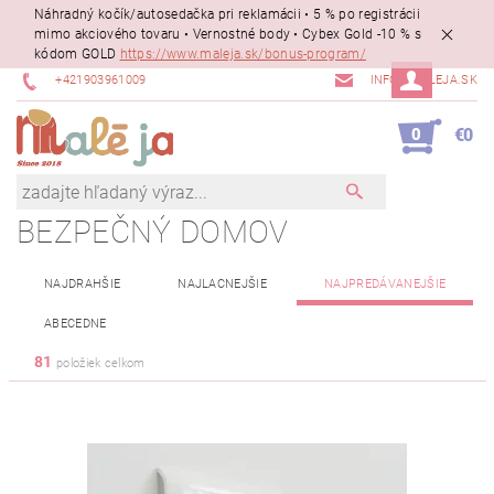
Náhradný kočík/autosedačka pri reklamácii • 5 % po registrácii
mimo akciového tovaru • Vernostné body • Cybex Gold -10 % s
kódom GOLD
https://www.maleja.sk/bonus-program/
+421903961009
INFO@MALEJA.SK
0
€0
BEZPEČNÝ DOMOV
NAJDRAHŠIE
NAJLACNEJŠIE
NAJPREDÁVANEJŠIE
ABECEDNE
81
položiek celkom