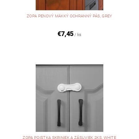
ZOPA PENOVÝ MÄKKÝ OCHRANNÝ PÁS, GREY
€7,45
/ ks
ZOPA POISTKA SKRINIEK A ZÁSUVIEK 2KS, WHITE