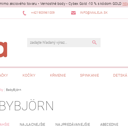
ii mimo akciového tovaru • Vernostné body • Cybex Gold -10 % s kódom GOLD
htt
+421903961009
INFO@MALEJA.SK
AČKY
KOČÍKY
KŔMENIE
SPINKANIE
DETSKÁ 
ky
BabyBjörn
BYBJÖRN
AHŠIE
NAJLACNEJŠIE
NAJPREDÁVANEJŠIE
ABECEDNE