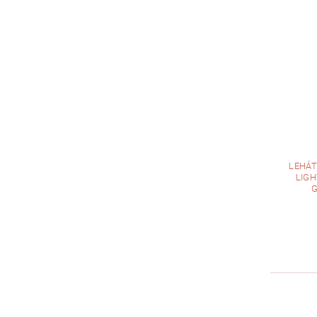
LEHÁT
LIGH
G