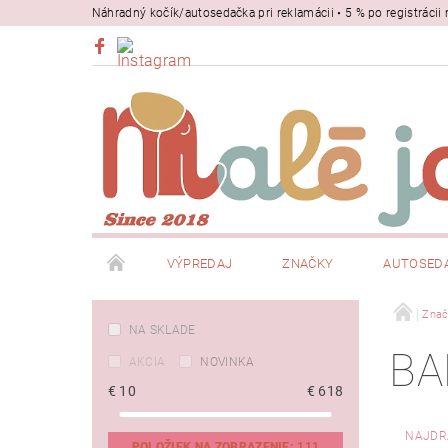
Náhradný kočík/autosedačka pri reklamácii • 5 % po registrác
VÝPREDAJ
ZNAČKY
AUTOSED
BEZPEČNOSŤ
NOSIČE
Znač
NA SKLADE
BA
AKCIA
NOVINKA
€
10
€
618
NAJDR
POLOŽIEK NA ZOBRAZENIE:
111