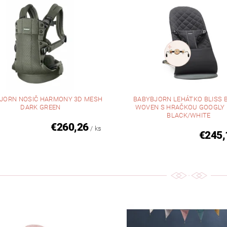
JORN NOSIČ HARMONY 3D MESH
BABYBJORN LEHÁTKO BLISS 
DARK GREEN
WOVEN S HRAČKOU GOOGLY 
BLACK/WHITE
€260,26
/ ks
€245,