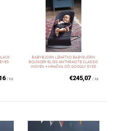
BLACK
BABYBJORN LEHÁTKO BABYBJÖRN
EYES
BOUNCER BLISS ANTHRACITE CLASSIC
WOVEN + HRAČKA OČI GOOGLY EYES
16
€245,07
/ ks
/ ks