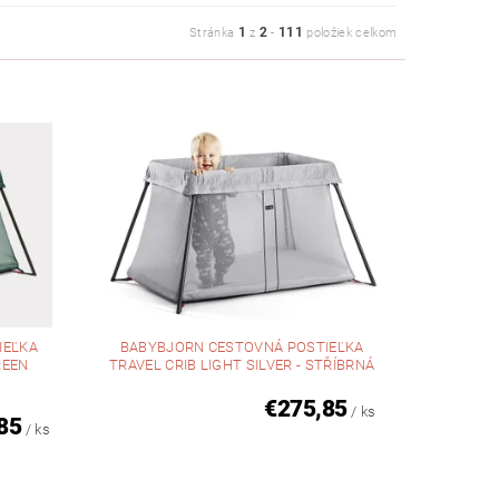
1
2
111
Stránka
z
-
položiek celkom
IEĽKA
BABYBJORN CESTOVNÁ POSTIEĽKA
REEN
TRAVEL CRIB LIGHT SILVER - STŘÍBRNÁ
€275,85
/ ks
85
/ ks