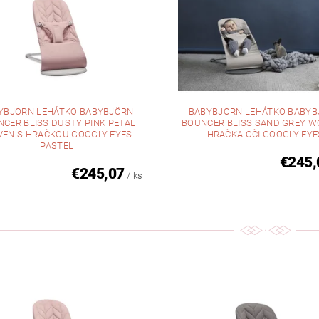
YBJORN LEHÁTKO BABYBJÖRN
BABYBJORN LEHÁTKO BABY
CER BLISS DUSTY PINK PETAL
BOUNCER BLISS SAND GREY W
EN S HRAČKOU GOOGLY EYES
HRAČKA OČI GOOGLY EYE
PASTEL
€245,
€245,07
/ ks