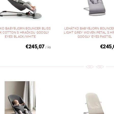
KO BABYBJORN BOUNCER BLISS
LEHÁTKO BABYBJORN BOUNCER
K COTTON S HRAČKOU GOOGLY
LIGHT GREY WOVEN PETAL S 
EYES BLACK/WHITE
GOOGLY EYES PASTEL
€245,07
€245,
/ ks