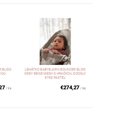
 BLISS
LEHÁTKO BABYBJORN BOUNCER BLISS
ČKOU
GREY BEIGE MESH S HRAČKOU GOOGLY
EYES PASTEL
27
€274,27
/ ks
/ ks