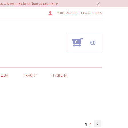
ps://www.maleja.sk/bonus-program/
|
PRIHLÁSENIE
REGISTRÁCIA
0
€0
IZBA
HRAČKY
HYGIENA
1
2