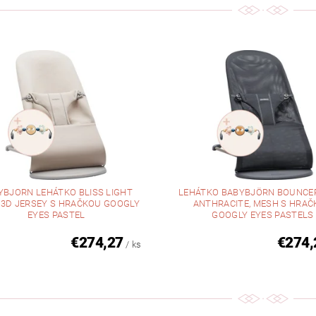
YBJORN LEHÁTKO BLISS LIGHT
LEHÁTKO BABYBJÖRN BOUNCER
 3D JERSEY S HRAČKOU GOOGLY
ANTHRACITE, MESH S HRA
EYES PASTEL
GOOGLY EYES PASTELS
€274,27
€274,
/ ks