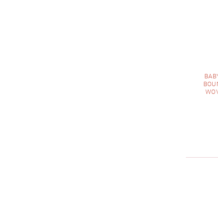
BAB
BOUN
WOV