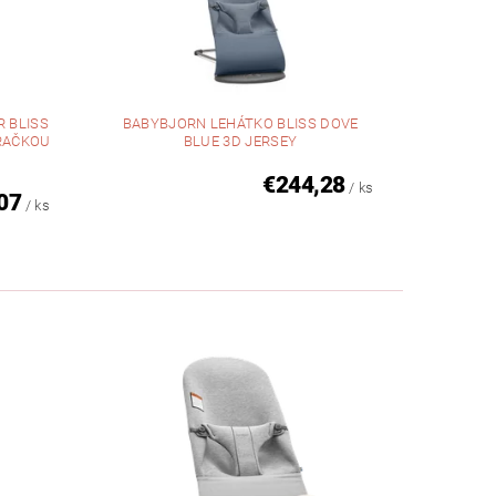
 BLISS
BABYBJORN LEHÁTKO BLISS DOVE
HRAČKOU
BLUE 3D JERSEY
€244,28
/ ks
07
/ ks