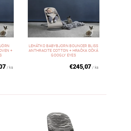
BJÖRN
LEHÁTKO BABYBJORN BOUNCER BLISS
OVEN +
ANTHRACITE COTTON + HRAČKA OČKÁ
S
GOOGLY EYES
07
€245,07
/ ks
/ ks