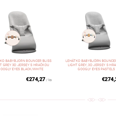
KO BABYBJORN BOUNCER BLISS
LEHÁTKO BABYBJÖRN BOUNCER
T GREY 3D JERSEY S HRAČKOU
LIGHT GREY, 3D JERSEY S HR
OOGLY EYES BLACK/WHITE
GOOGLY EYES PASTELS
€274,27
€274,
/ ks