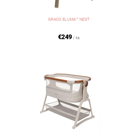
GRACO ELUMA™ NEST
€249
/ ks