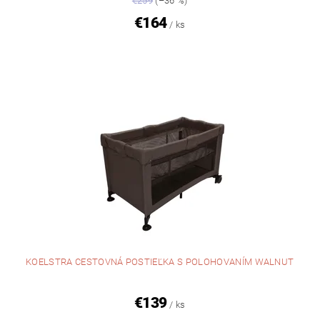
€259
(–36 %)
€164
/ ks
KOELSTRA CESTOVNÁ POSTIEĽKA S POLOHOVANÍM WALNUT
€139
/ ks