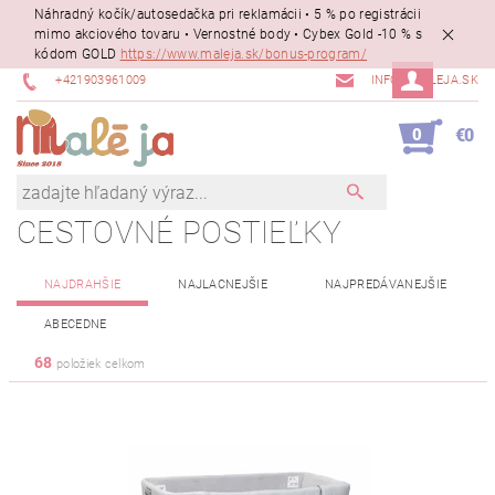
Náhradný kočík/autosedačka pri reklamácii • 5 % po registrácii
mimo akciového tovaru • Vernostné body • Cybex Gold -10 % s
kódom GOLD
https://www.maleja.sk/bonus-program/
+421903961009
INFO@MALEJA.SK
0
€0
CESTOVNÉ POSTIEĽKY
NAJDRAHŠIE
NAJLACNEJŠIE
NAJPREDÁVANEJŠIE
ABECEDNE
68
položiek celkom