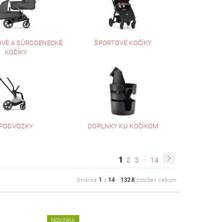
OVÉ A SÚRODENECKÉ
ŠPORTOVÉ KOČÍKY
KOČÍKY
PODVOZKY
DOPLNKY KU KOČÍKOM
...
1
2
3
14
1
14
1328
Stránka
z
-
položiek celkom
NOVINKA