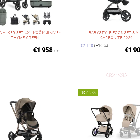
WALKER SET XXL KOČÍK JIMMEY
BABYSTYLE EGG3 SET 8 V 1
THYME GREEN
CARBONITE 2026
€2 120
(–10 %)
€1 958
€1 9
/ ks
NOVINKA