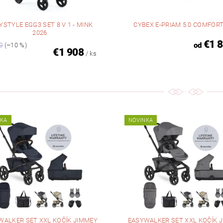
YSTYLE EGG3 SET 8 V 1 - MINK
CYBEX E-PRIAM 5.0 COMFORT
2026
€1 
od
0
(–10 %)
€1 908
/ ks
NKA
NOVINKA
WALKER SET XXL KOČÍK JIMMEY
EASYWALKER SET XXL KOČÍK 