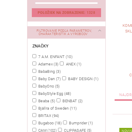
POLOŽIEK NA ZOBRAZENIE:
1328
KOMB
FILTROVANIE PODĽA PARAMETROV,
SK
CHARAKTERISTÍK A VÝROBCOV
ZNAČKY
7 A.M. ENFANT
(10)
Adamex
(3)
ANEX
(1)
BabaBing
(3)
C
Baby Dan
(7)
BABY DESIGN
(1)
BabyOno
(5)
BabyStyle Egg
(48)
NAJDR
Beaba
(5)
BENBAT
(2)
Bjällra of Sweden
(11)
BRITAX
(94)
Bugaboo
(18)
Bumprider
(1)
CAM
(102)
CLIPPASAFE
(5)
NOVI