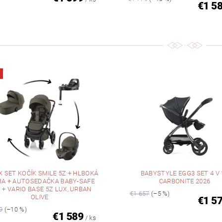
€1 5
X SET KOČÍK SMILE 5Z + HLBOKÁ
BABYSTYLE EGG3 SET 4 V 1
A + AUTOSEDAČKA BABY-SAFE
CARBONITE 2026
 + VARIO BASE 5Z LUX, URBAN
€1 657
(–5 %)
OLIVE
€1 5
9
(–10 %)
€1 589
/ ks