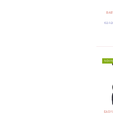
BAB
€2 12
NOVI
EASY