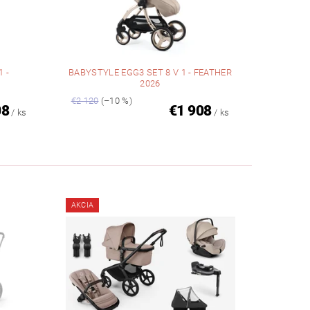
 -
BABYSTYLE EGG3 SET 8 V 1 - FEATHER
2026
€2 120
(–10 %)
08
€1 908
/ ks
/ ks
AKCIA