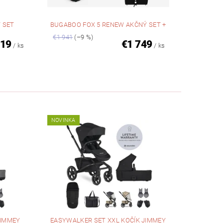
 SET
BUGABOO FOX 5 RENEW AKČNÝ SET +
€1 941
(–9 %)
819
€1 749
/ ks
/ ks
NOVINKA
JIMMEY
EASYWALKER SET XXL KOČÍK JIMMEY