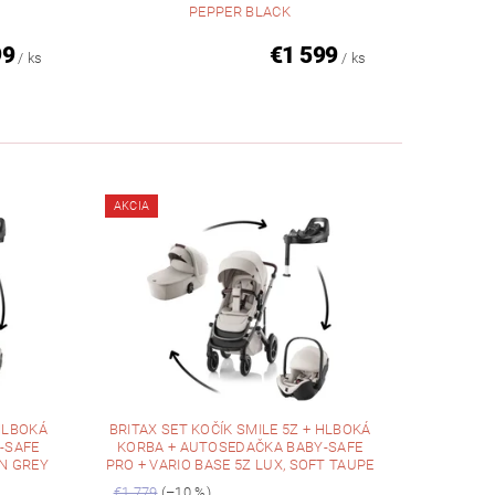
PEPPER BLACK
99
€1 599
/ ks
/ ks
AKCIA
 HLBOKÁ
BRITAX SET KOČÍK SMILE 5Z + HLBOKÁ
-SAFE
KORBA + AUTOSEDAČKA BABY-SAFE
EN GREY
PRO + VARIO BASE 5Z LUX, SOFT TAUPE
€1 779
(–10 %)