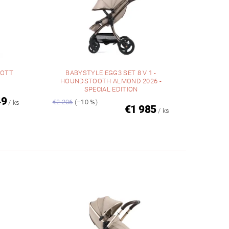
COTT
BABYSTYLE EGG3 SET 8 V 1 -
HOUNDSTOOTH ALMOND 2026 -
SPECIAL EDITION
49
€2 206
(–10 %)
/ ks
€1 985
/ ks