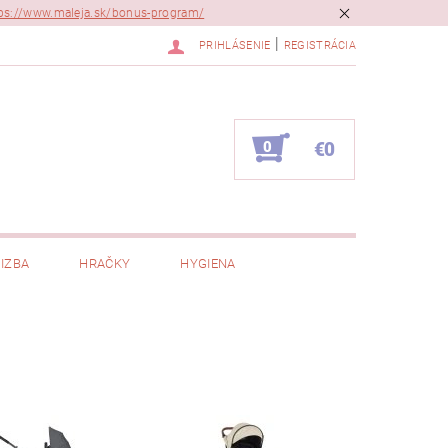
ps://www.maleja.sk/bonus-program/
|
PRIHLÁSENIE
REGISTRÁCIA
0
€0
IZBA
HRAČKY
HYGIENA