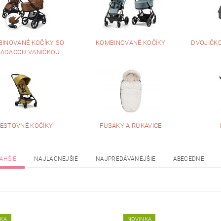
INOVANÉ KOČÍKY SO
KOMBINOVANÉ KOČÍKY
DVOJIČK
LADACOU VANIČKOU
ESTOVNÉ KOČÍKY
FUSAKY A RUKAVICE
AHŠIE
NAJLACNEJŠIE
NAJPREDÁVANEJŠIE
ABECEDNE
NKA
NOVINKA