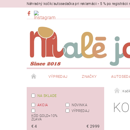
Náhradný kočík/autosedačka pri reklamácii • 5 % po registrác
VÝPREDAJ
ZNAČKY
AUTOSED
BEZPEČNOSŤ
NOSIČE
Kočí
NA SKLADE
KO
AKCIA
NOVINKA
VÝPREDAJ
KÓD:GOLD=10%
ZĽAVA
€
4
€
2999