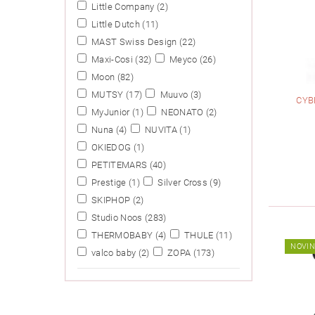
Little Company
(2)
Little Dutch
(11)
MAST Swiss Design
(22)
Maxi-Cosi
(32)
Meyco
(26)
Moon
(82)
MUTSY
(17)
Muuvo
(3)
CYB
MyJunior
(1)
NEONATO
(2)
Nuna
(4)
NUVITA
(1)
OKIEDOG
(1)
PETITEMARS
(40)
Prestige
(1)
Silver Cross
(9)
SKIPHOP
(2)
Studio Noos
(283)
THERMOBABY
(4)
THULE
(11)
NOVI
valco baby
(2)
ZOPA
(173)