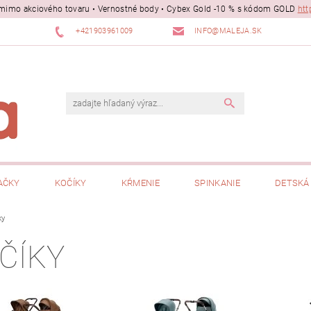
ii mimo akciového tovaru • Vernostné body • Cybex Gold -10 % s kódom GOLD
htt
+421903961009
INFO@MALEJA.SK
AČKY
KOČÍKY
KŔMENIE
SPINKANIE
DETSKÁ 
ky
ČÍKY