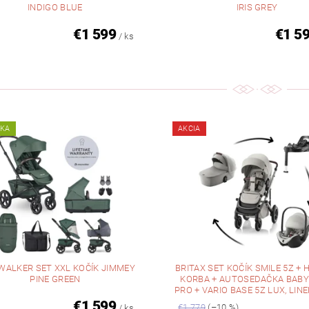
INDIGO BLUE
IRIS GREY
€1 599
€1 5
/ ks
NKA
AKCIA
WALKER SET XXL KOČÍK JIMMEY
BRITAX SET KOČÍK SMILE 5Z +
PINE GREEN
KORBA + AUTOSEDAČKA BABY
PRO + VARIO BASE 5Z LUX, LIN
€1 599
€1 779
(–10 %)
/ ks