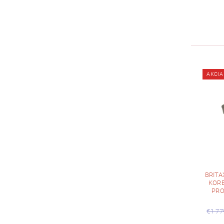
AKCIA
BRITA
KORB
PRO
€1 77