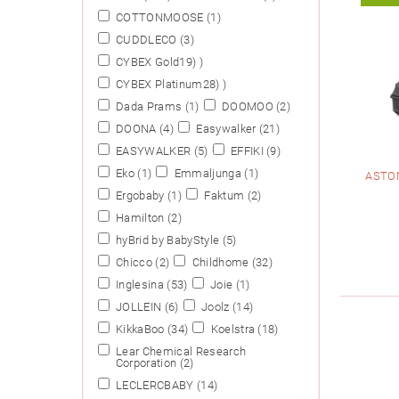
COTTONMOOSE
(1)
CUDDLECO
(3)
CYBEX Gold‏‏
(19)
CYBEX Platinum‏‏
(28)
Dada Prams
(1)
DOOMOO
(2)
DOONA
(4)
Easywalker
(21)
EASYWALKER
(5)
EFFIKI
(9)
Eko
(1)
Emmaljunga
(1)
ASTO
Ergobaby
(1)
Faktum
(2)
Hamilton
(2)
hyBrid by BabyStyle
(5)
Chicco
(2)
Childhome
(32)
Inglesina
(53)
Joie
(1)
JOLLEIN
(6)
Joolz
(14)
KikkaBoo
(34)
Koelstra
(18)
Lear Chemical Research
Corporation
(2)
LECLERCBABY
(14)