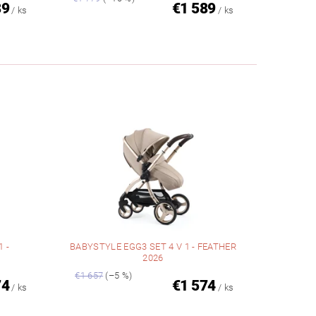
89
€1 589
/ ks
/ ks
 -
BABYSTYLE EGG3 SET 4 V 1 - FEATHER
2026
€1 657
(–5 %)
74
€1 574
/ ks
/ ks