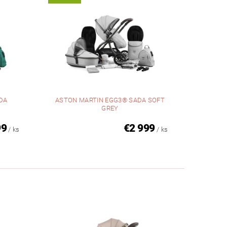
DA
ASTON MARTIN EGG3® SADA SOFT
GREY
99
€2 999
/ ks
/ ks