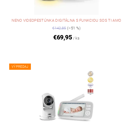
NENO VIDEOPESTÚNKA DIGITÁLNA S FUNKCIOU SOS TI AMO
€142,85
(–51 %)
€69,95
/ ks
VÝPREDAJ