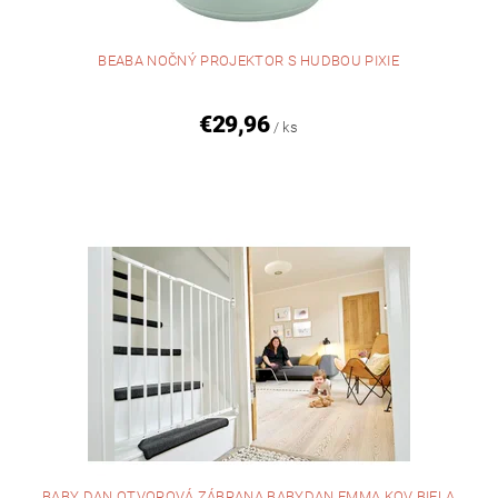
BEABA NOČNÝ PROJEKTOR S HUDBOU PIXIE
€29,96
/ ks
BABY DAN OTVOROVÁ ZÁBRANA BABYDAN EMMA KOV BIELA