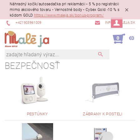
Náhradný kočík/autosedačka pri reklamácii • 5 % po registrácii
mimo akciového tovaru • Vernostné body • Cybex Gold -10 % s
kódom GOLD
https://www.maleja.sk/bonus-program/
+421903961009
INFO@MALEJA.SK
0
€0
BEZPEČNOSŤ
PESTÚNKY
ZÁBRANY K POSTELI