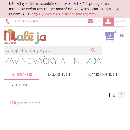
Náhradný kočík/autosedačka pri reklamácii • 5 % po registrácii
mimo akciového tovaru • Vernostné body • Cybex Gold -10 % s
kódom GOLD
https://www.maleja.sk/bonus-program/
+421903961009
INFO@MALEJA.SK
0
€0
ZAVINOVAČKY A HNIEZDA
NAJDRAHŠIE
NAJLACNEJŠIE
NAJPREDÁVANEJŠIE
ABECEDNE
1
2
150
položiek celkom