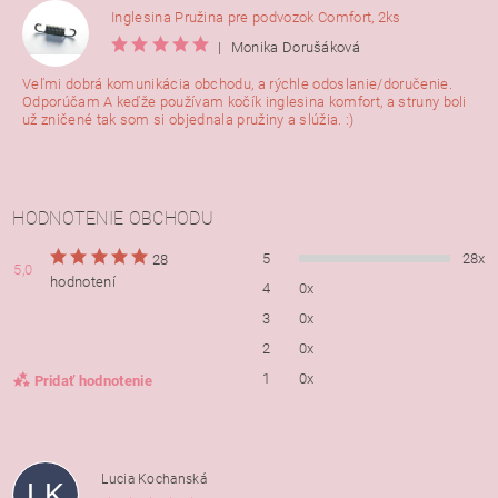
Inglesina Pružina pre podvozok Comfort, 2ks
|
Monika Dorušáková
Veľmi dobrá komunikácia obchodu, a rýchle odoslanie/doručenie.
Odporúčam A keďže používam kočík inglesina komfort, a struny boli
už zničené tak som si objednala pružiny a slúžia. :)
HODNOTENIE OBCHODU
5
28x
28
5,0
hodnotení
4
0x
3
0x
2
0x
1
0x
Pridať hodnotenie
Lucia Kochanská
LK