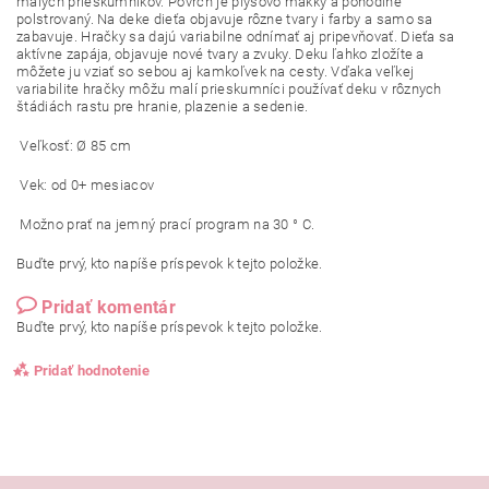
malých prieskumníkov. Povrch je plyšovo mäkký a pohodlne
polstrovaný. Na deke dieťa objavuje rôzne tvary i farby a samo sa
zabavuje. Hračky sa dajú variabilne odnímať aj pripevňovať. Dieťa sa
aktívne zapája, objavuje nové tvary a zvuky. Deku ľahko zložíte a
môžete ju vziať so sebou aj kamkoľvek na cesty. Vďaka veľkej
variabilite hračky môžu malí prieskumníci používať deku v rôznych
štádiách rastu pre hranie, plazenie a sedenie.
Veľkosť: Ø 85 cm
Vek: od 0+ mesiacov
Možno prať na jemný prací program na 30 ° C.
Buďte prvý, kto napíše príspevok k tejto položke.
Pridať komentár
Buďte prvý, kto napíše príspevok k tejto položke.
Pridať hodnotenie