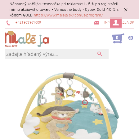
Náhradný kočík/autosedačka pri reklamácii • 5 % po registrácii
mimo akciového tovaru • Vernostné body • Cybex Gold -10 % s
kódom GOLD
https://www.maleja.sk/bonus-program/
+421903961009
INFO@MALEJA.SK
0
€0