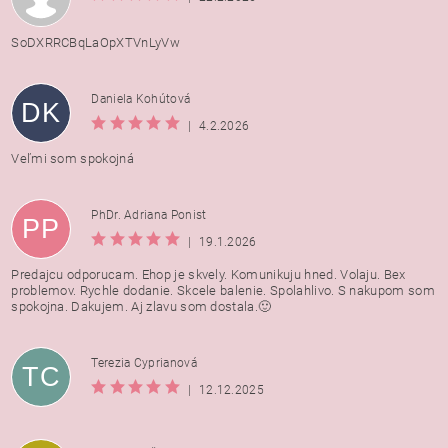
SoDXRRCBqLaOpXTVnLyVw
Daniela Kohútová
DK
|
4.2.2026
Veľmi som spokojná
PhDr. Adriana Ponist
PP
|
19.1.2026
Predajcu odporucam. Ehop je skvely. Komunikuju hned. Volaju. Bex
problemov. Rychle dodanie. Skcele balenie. Spolahlivo. S nakupom som
spokojna. Dakujem. Aj zlavu som dostala.🙂
Terezia Cyprianová
TC
|
12.12.2025