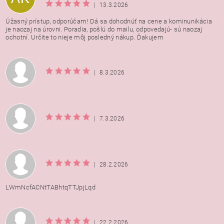
|
13.3.2026
Úžasný prístup, odporúčam! Dá sa dohodnúť na cene a kominunikácia
je naozaj na úrovni. Poradia, pošlú do mailu, odpovedajú- sú naozaj
ochotní. Určite to nieje môj posledný nákup. Ďakujem
|
8.3.2026
|
7.3.2026
|
28.2.2026
LWmNcfACNtTABhtqTTJpjLqd
|
22.2.2026