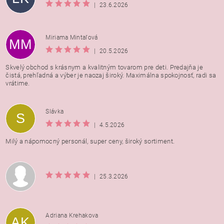
|
23.6.2026
Miriama Mintaľová
MM
|
20.5.2026
Skvelý obchod s krásnym a kvalitným tovarom pre deti. Predajňa je
čistá, prehľadná a výber je naozaj široký. Maximálna spokojnosť, radi sa
vrátime.
Vložením hodnotenie súhlasíte s
podmienkami ochrany
Slávka
S
osobných údajov
|
4.5.2026
Milý a nápomocný personál, super ceny, široký sortiment.
|
25.3.2026
Adriana Krehakova
AK