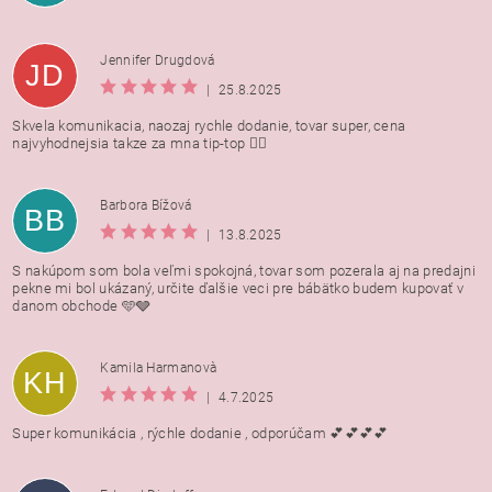
Jennifer Drugdová
JD
|
25.8.2025
Skvela komunikacia, naozaj rychle dodanie, tovar super, cena
najvyhodnejsia takze za mna tip-top 👍🏻
Barbora Bížová
BB
|
13.8.2025
S nakúpom som bola veľmi spokojná, tovar som pozerala aj na predajni
pekne mi bol ukázaný, určite ďalšie veci pre bábätko budem kupovať v
danom obchode 🩵🩶
Kamila Harmanovà
KH
|
4.7.2025
Super komunikácia , rýchle dodanie , odporúčam 💕💕💕💕