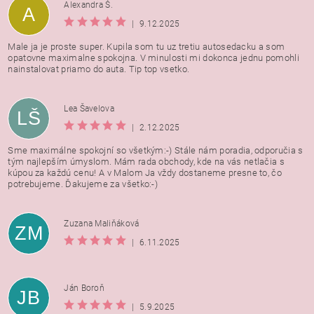
Alexandra Š.
A
|
9.12.2025
Male ja je proste super. Kupila som tu uz tretiu autosedacku a som
opatovne maximalne spokojna. V minulosti mi dokonca jednu pomohli
nainstalovat priamo do auta. Tip top vsetko.
Lea Šavelova
LŠ
|
2.12.2025
Sme maximálne spokojní so všetkým:-) Stále nám poradia, odporučia s
tým najlepším úmyslom. Mám rada obchody, kde na vás netlačia s
kúpou za každú cenu! A v Malom Ja vždy dostaneme presne to, čo
potrebujeme. Ďakujeme za všetko:-)
Zuzana Maliňáková
ZM
|
6.11.2025
Ján Boroň
JB
|
5.9.2025