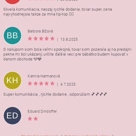
Skvela komunikacia, naozaj rychle dodanie, tovar super, cena
najvyhodnejsia takze za mna tip-top 👍🏻
Barbora Bížová
BB
|
13.8.2025
S nakúpom som bola veľmi spokojná, tovar som pozerala aj na predajni
pekne mi bol ukázaný, určite ďalšie veci pre bábätko budem kupovať v
danom obchode 🩵🩶
Kamila Harmanovà
KH
|
4.7.2025
Super komunikácia , rýchle dodanie , odporúčam 💕💕💕💕
Eduard Dindoffer
ED