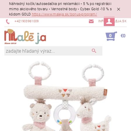
Náhradný kočík/autosedačka pri reklamácii • 5 % po registrácii
mimo akciového tovaru • Vernostné body • Cybex Gold -10 % s
kódom GOLD
https://www.maleja.sk/bonus-program/
+421903961009
INFO@MALEJA.SK
0
€0