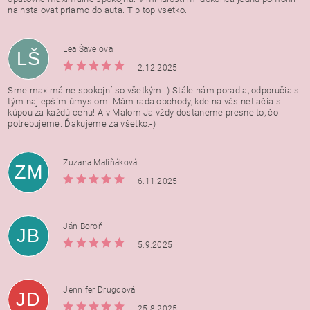
nainstalovat priamo do auta. Tip top vsetko.
Lea Šavelova
LŠ
|
2.12.2025
Sme maximálne spokojní so všetkým:-) Stále nám poradia, odporučia s
tým najlepším úmyslom. Mám rada obchody, kde na vás netlačia s
kúpou za každú cenu! A v Malom Ja vždy dostaneme presne to, čo
potrebujeme. Ďakujeme za všetko:-)
Zuzana Maliňáková
ZM
|
6.11.2025
Ján Boroň
JB
|
5.9.2025
Jennifer Drugdová
JD
|
25.8.2025