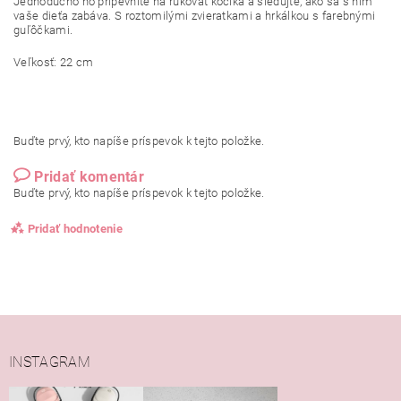
Jednoducho ho pripevnite na rukoväť kočíka a sledujte, ako sa s ním
vaše dieťa zabáva. S roztomilými zvieratkami a hrkálkou s farebnými
guľôčkami.
Veľkosť: 22 cm
Buďte prvý, kto napíše príspevok k tejto položke.
Pridať komentár
Buďte prvý, kto napíše príspevok k tejto položke.
Pridať hodnotenie
INSTAGRAM