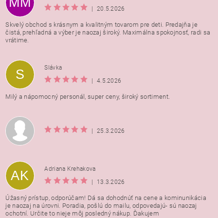
MM
|
20.5.2026
Skvelý obchod s krásnym a kvalitným tovarom pre deti. Predajňa je
čistá, prehľadná a výber je naozaj široký. Maximálna spokojnosť, radi sa
vrátime.
Vložením hodnotenie súhlasíte s
podmienkami ochrany
Slávka
S
osobných údajov
|
4.5.2026
Milý a nápomocný personál, super ceny, široký sortiment.
|
25.3.2026
Adriana Krehakova
AK
|
13.3.2026
Úžasný prístup, odporúčam! Dá sa dohodnúť na cene a kominunikácia
je naozaj na úrovni. Poradia, pošlú do mailu, odpovedajú- sú naozaj
ochotní. Určite to nieje môj posledný nákup. Ďakujem