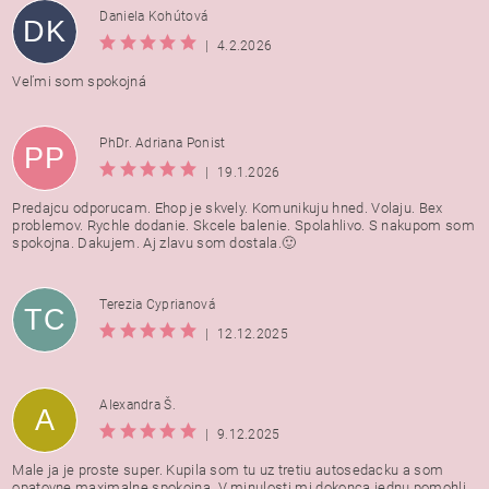
Daniela Kohútová
DK
|
4.2.2026
Veľmi som spokojná
PhDr. Adriana Ponist
PP
|
19.1.2026
Predajcu odporucam. Ehop je skvely. Komunikuju hned. Volaju. Bex
problemov. Rychle dodanie. Skcele balenie. Spolahlivo. S nakupom som
spokojna. Dakujem. Aj zlavu som dostala.🙂
Terezia Cyprianová
TC
|
12.12.2025
Alexandra Š.
A
|
9.12.2025
Male ja je proste super. Kupila som tu uz tretiu autosedacku a som
opatovne maximalne spokojna. V minulosti mi dokonca jednu pomohli