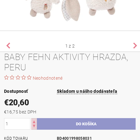
1
z 2
BABY FEHN AKTIVITY HRAZDA,
PERU
Neohodnotené
Dostupnosť
Skladom u nášho dodávateľa
€20,60
€16,75 bez DPH
KÓD TOVARU
BD4001998058031