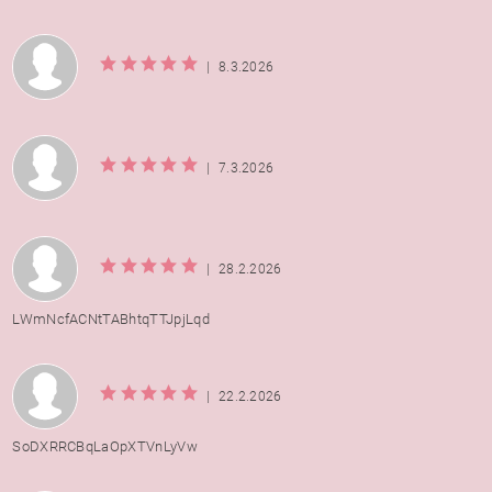
|
8.3.2026
|
7.3.2026
|
28.2.2026
LWmNcfACNtTABhtqTTJpjLqd
|
22.2.2026
SoDXRRCBqLaOpXTVnLyVw