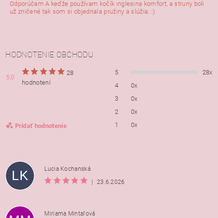
Odporúčam A keďže používam kočík inglesina komfort, a struny boli
už zničené tak som si objednala pružiny a slúžia. :)
HODNOTENIE OBCHODU
5
28x
28
5,0
hodnotení
4
0x
3
0x
2
0x
1
0x
Pridať hodnotenie
Lucia Kochanská
LK
|
23.6.2026
Miriama Mintaľová