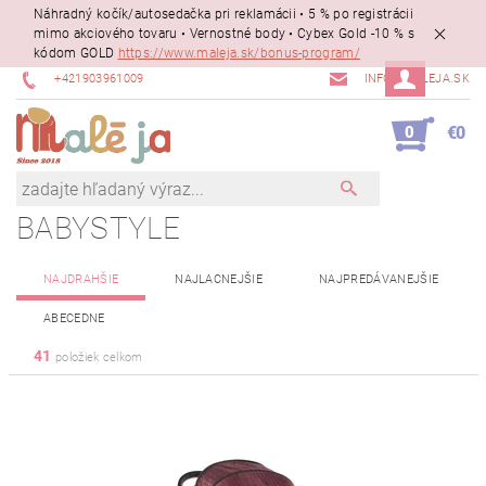
Náhradný kočík/autosedačka pri reklamácii • 5 % po registrácii
mimo akciového tovaru • Vernostné body • Cybex Gold -10 % s
kódom GOLD
https://www.maleja.sk/bonus-program/
+421903961009
INFO@MALEJA.SK
0
€0
BABYSTYLE
NAJDRAHŠIE
NAJLACNEJŠIE
NAJPREDÁVANEJŠIE
ABECEDNE
41
položiek celkom