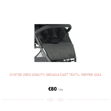
OYSTER ZERO GRAVITY SEDACIA ČASŤ TEXTIL, PEPPER 2024
€80
/ ks