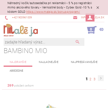
Náhradný kočík/autosedačka pri reklamácii • 5 % po registrácii
mimo akciového tovaru • Vernostné body • Cybex Gold -10 % s
kódom GOLD
https://www.maleja.sk/bonus-program/
+421903961009
INFO@MALEJA.SK
0
€0
BAMBINO MIO
NAJDRAHŠIE
NAJLACNEJŠIE
NAJPREDÁVANEJŠIE
ABECEDNE
1
2
3
269
položiek celkom