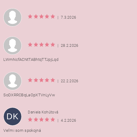
|
7.3.2026
|
28.2.2026
LWmNcfACNtTABhtqTTJpjLqd
|
22.2.2026
SoDXRRCBqLaOpXTVnLyVw
Daniela Kohútová
DK
|
4.2.2026
Veľmi som spokojná