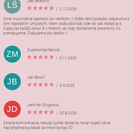
Lea Šavelova
LŠ
|
2.12.2025
Sme maximálne spokojní so všetkým:-) Stále nám poradia, odporučia s
tým najlepším úmyslom. Mám rada obchody, kde na vás netlačia s
kúpou za každú cenu! A v Malom Ja vždy dostaneme presne to, čo
potrebujeme. Ďakujeme za všetko:-)
Zuzana Maliňáková
ZM
|
6.11.2025
Ján Boroň
JB
|
5.9.2025
Jennifer Drugdová
JD
|
25.8.2025
Skvela komunikacia, naozaj rychle dodanie, tovar super, cena
najvyhodnejsia takze za mna tip-top 👍🏻