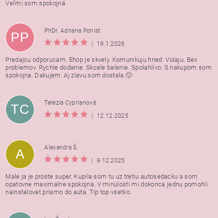
Veľmi som spokojná
PhDr. Adriana Ponist
PP
|
19.1.2026
Predajcu odporucam. Ehop je skvely. Komunikuju hned. Volaju. Bex
problemov. Rychle dodanie. Skcele balenie. Spolahlivo. S nakupom som
spokojna. Dakujem. Aj zlavu som dostala.🙂
Terezia Cyprianová
TC
|
12.12.2025
Alexandra Š.
A
|
9.12.2025
Male ja je proste super. Kupila som tu uz tretiu autosedacku a som
opatovne maximalne spokojna. V minulosti mi dokonca jednu pomohli
nainstalovat priamo do auta. Tip top vsetko.