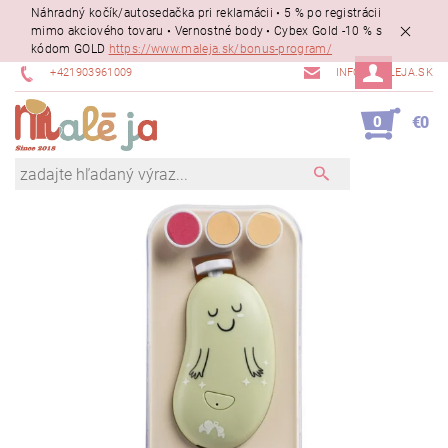
Náhradný kočík/autosedačka pri reklamácii • 5 % po registrácii
mimo akciového tovaru • Vernostné body • Cybex Gold -10 % s
kódom GOLD
https://www.maleja.sk/bonus-program/
+421903961009
INFO@MALEJA.SK
0
€0