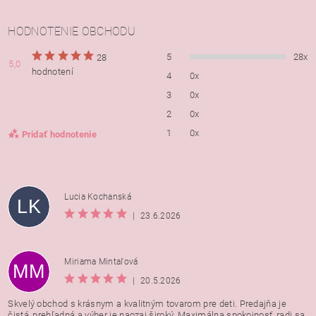
HODNOTENIE OBCHODU
5
28x
28
5,0
hodnotení
4
0x
3
0x
2
0x
1
0x
Pridať hodnotenie
Lucia Kochanská
LK
|
23.6.2026
Miriama Mintaľová
MM
|
20.5.2026
Skvelý obchod s krásnym a kvalitným tovarom pre deti. Predajňa je
čistá, prehľadná a výber je naozaj široký. Maximálna spokojnosť, radi sa