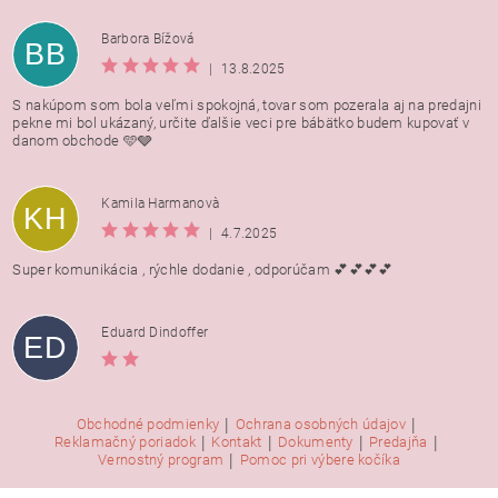
Barbora Bížová
BB
|
13.8.2025
S nakúpom som bola veľmi spokojná, tovar som pozerala aj na predajni
pekne mi bol ukázaný, určite ďalšie veci pre bábätko budem kupovať v
danom obchode 🩵🩶
Kamila Harmanovà
KH
|
4.7.2025
Super komunikácia , rýchle dodanie , odporúčam 💕💕💕💕
Eduard Dindoffer
ED
|
|
Obchodné podmienky
Ochrana osobných údajov
|
|
|
|
Reklamačný poriadok
Kontakt
Dokumenty
Predajňa
|
Vernostný program
Pomoc pri výbere kočíka