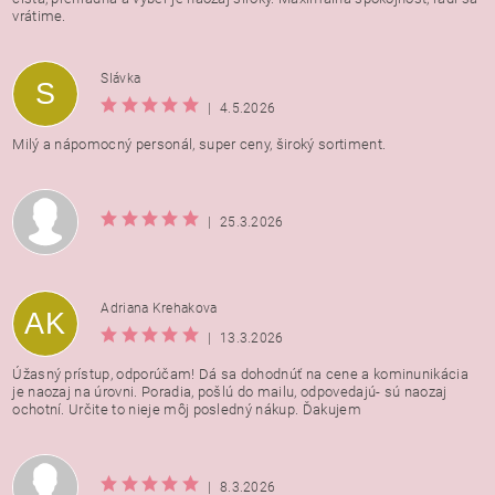
vrátime.
Vložením hodnotenie súhlasíte s
podmienkami ochrany
Slávka
S
osobných údajov
|
4.5.2026
Milý a nápomocný personál, super ceny, široký sortiment.
|
25.3.2026
Adriana Krehakova
AK
|
13.3.2026
Úžasný prístup, odporúčam! Dá sa dohodnúť na cene a kominunikácia
je naozaj na úrovni. Poradia, pošlú do mailu, odpovedajú- sú naozaj
ochotní. Určite to nieje môj posledný nákup. Ďakujem
|
8.3.2026