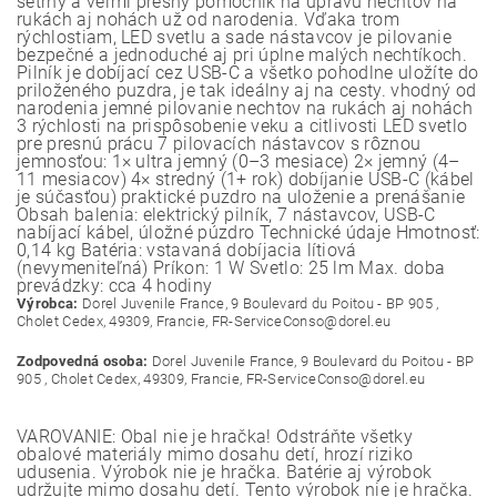
šetrný a veľmi presný pomocník na úpravu nechtov na
rukách aj nohách už od narodenia. Vďaka trom
rýchlostiam, LED svetlu a sade nástavcov je pilovanie
bezpečné a jednoduché aj pri úplne malých nechtíkoch.
Pilník je dobíjací cez USB-C a všetko pohodlne uložíte do
priloženého puzdra, je tak ideálny aj na cesty. vhodný od
narodenia jemné pilovanie nechtov na rukách aj nohách
3 rýchlosti na prispôsobenie veku a citlivosti LED svetlo
pre presnú prácu 7 pilovacích nástavcov s rôznou
jemnosťou: 1× ultra jemný (0–3 mesiace) 2× jemný (4–
11 mesiacov) 4× stredný (1+ rok) dobíjanie USB-C (kábel
je súčasťou) praktické puzdro na uloženie a prenášanie
Obsah balenia: elektrický pilník, 7 nástavcov, USB-C
nabíjací kábel, úložné púzdro Technické údaje Hmotnosť:
0,14 kg Batéria: vstavaná dobíjacia lítiová
(nevymeniteľná) Príkon: 1 W Svetlo: 25 lm Max. doba
prevádzky: cca 4 hodiny
Výrobca:
Dorel Juvenile France, 9 Boulevard du Poitou - BP 905 ,
Cholet Cedex, 49309, Francie, FR-ServiceConso@dorel.eu
Zodpovedná osoba:
Dorel Juvenile France, 9 Boulevard du Poitou - BP
905 , Cholet Cedex, 49309, Francie, FR-ServiceConso@dorel.eu
VAROVANIE: Obal nie je hračka! Odstráňte všetky
obalové materiály mimo dosahu detí, hrozí riziko
udusenia. Výrobok nie je hračka. Batérie aj výrobok
udržujte mimo dosahu detí. Tento výrobok nie je hračka.