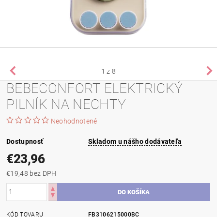
1
z 8
BEBECONFORT ELEKTRICKÝ
PILNÍK NA NECHTY
Neohodnotené
Dostupnosť
Skladom u nášho dodávateľa
€23,96
€19,48 bez DPH
KÓD TOVARU
FB3106215000BC