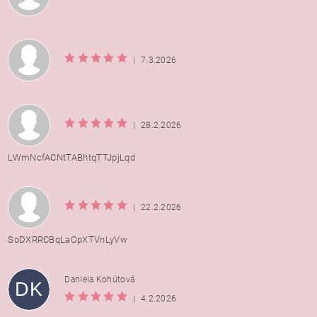
|
7.3.2026
|
28.2.2026
LWmNcfACNtTABhtqTTJpjLqd
|
22.2.2026
SoDXRRCBqLaOpXTVnLyVw
Daniela Kohútová
DK
|
4.2.2026