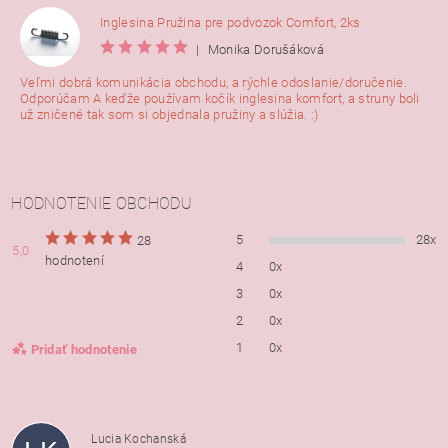
Inglesina Pružina pre podvozok Comfort, 2ks
|
Monika Dorušáková
Veľmi dobrá komunikácia obchodu, a rýchle odoslanie/doručenie.
Odporúčam A keďže používam kočík inglesina komfort, a struny boli
už zničené tak som si objednala pružiny a slúžia. :)
HODNOTENIE OBCHODU
5
28x
28
5,0
hodnotení
4
0x
3
0x
2
0x
1
0x
Pridať hodnotenie
Lucia Kochanská