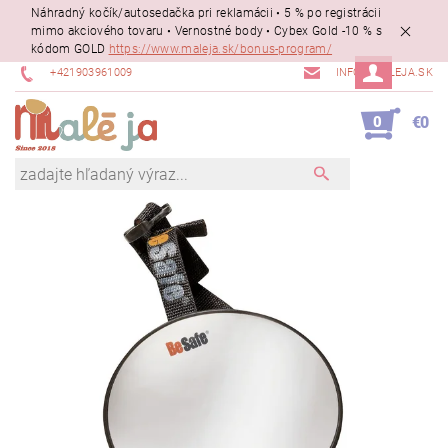
Náhradný kočík/autosedačka pri reklamácii • 5 % po registrácii
mimo akciového tovaru • Vernostné body • Cybex Gold -10 % s
kódom GOLD
https://www.maleja.sk/bonus-program/
+421903961009
INFO@MALEJA.SK
0
€0