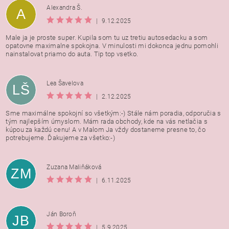
Alexandra Š.
A
|
9.12.2025
Male ja je proste super. Kupila som tu uz tretiu autosedacku a som
opatovne maximalne spokojna. V minulosti mi dokonca jednu pomohli
nainstalovat priamo do auta. Tip top vsetko.
Lea Šavelova
LŠ
|
2.12.2025
Sme maximálne spokojní so všetkým:-) Stále nám poradia, odporučia s
tým najlepším úmyslom. Mám rada obchody, kde na vás netlačia s
kúpou za každú cenu! A v Malom Ja vždy dostaneme presne to, čo
potrebujeme. Ďakujeme za všetko:-)
Zuzana Maliňáková
ZM
|
6.11.2025
Ján Boroň
JB
|
5.9.2025