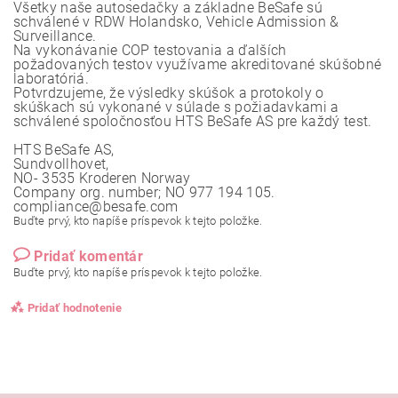
Všetky naše autosedačky a základne BeSafe sú
schválené v RDW Holandsko, Vehicle Admission &
Surveillance.
Na vykonávanie COP testovania a ďalších
požadovaných testov využívame akreditované skúšobné
laboratóriá.
Potvrdzujeme, že výsledky skúšok a protokoly o
skúškach sú vykonané v súlade s požiadavkami a
schválené spoločnosťou HTS BeSafe AS pre každý test.
HTS BeSafe AS,
Sundvollhovet,
NO- 3535 Kroderen Norway
Company org. number; NO 977 194 105.
compliance@besafe.com
Buďte prvý, kto napíše príspevok k tejto položke.
Pridať komentár
Buďte prvý, kto napíše príspevok k tejto položke.
Pridať hodnotenie