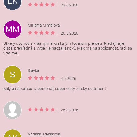
LK
|
23.6.2026
Miriama Mintaľová
MM
|
20.5.2026
Skvelý obchod s krásnym a kvalitným tovarom pre deti. Predajňa je
čistá, prehľadná a výber je naozaj široký. Maximálna spokojnosť, radi sa
vrátime.
Vložením hodnotenie súhlasíte s
podmienkami ochrany
Slávka
S
osobných údajov
|
4.5.2026
Milý a nápomocný personál, super ceny, široký sortiment.
|
25.3.2026
Adriana Krehakova