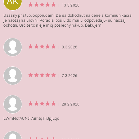
AK
|
13.3.2026
Úžasný prístup, odporúčam! Dá sa dohodnúť na cene a kominunikácia
je naozaj na úrovni. Poradia, pošlú do mailu, odpovedajú- sú naozaj
ochotní. Určite to nieje môj posledný nákup. Ďakujem
|
8.3.2026
|
7.3.2026
|
28.2.2026
LWmNcfACNtTABhtqTTJpjLqd