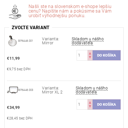
Našli ste na slovenskom e-shope lepšiu
cenu? Napíšte nám a pokúsime sa Vám
urobiť výhodnejšiu ponuku.
ZVOĽTE VARIANT
Varianta:
Skladom u nášho
BP6446.001
Mirror
dodávateľa
€11,99
€9,75 bez DPH
Varianta:
Skladom u nášho
BP6446.003
Mirror XL 2
dodávateľa
€34,99
€28,45 bez DPH