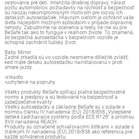
cestovanie pre deti. Intenzita dnešnej dopravy, nárast
počtu automobilov, požiadavky na rýchlosť a bezpečnosť
sú naozaj nekompromisným motívom pre rozvoj ich
detských autosedačiek. Hlavným cieľom je ochrániť vaše
dieťa najlepším možným spôsobom v prípade dopravnej
nehody. Zabudnime na ocenenia a testy, tie nie sú pre
BeSafe tak ako to funguje v reálnom živote. To znamená,
že bezpečná autosedačka v bezpečnom vozidle je
schopná zachrániť ľudský život.
Baby Mirror
Zadné zrkadlá sú vo vozidle nesmierne dôležité zvlášť,
keď máte detskú autosedačku nainštalovanú v proti
smere jazdy.
•zrkadlo
•uchytenie na popruhy
Všetky produkty BeSafe spĺňajú platné bezpečnostné
normy a predpisy a sú testované na bezpečnosť a
zabezpečenie kvality.
Všetky autosedačky a základne BeSafe sú v súlade s
normou článku IV nariadenia (EÚ) 2018/858 „Vylepšené
detské zadržiavacie systémy podľa ECE R129“ a prílohou
XVII nariadenia REACH.
Produkty sú označené schvaľovacími štítkami v súlade s
článkom IV nariadenia (EÚ) 2018/858 ako referencia pre
každé schválenie produktu.