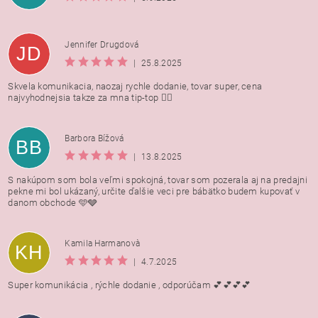
Jennifer Drugdová
JD
|
25.8.2025
Skvela komunikacia, naozaj rychle dodanie, tovar super, cena
najvyhodnejsia takze za mna tip-top 👍🏻
Barbora Bížová
BB
|
13.8.2025
S nakúpom som bola veľmi spokojná, tovar som pozerala aj na predajni
pekne mi bol ukázaný, určite ďalšie veci pre bábätko budem kupovať v
danom obchode 🩵🩶
Kamila Harmanovà
KH
|
4.7.2025
Super komunikácia , rýchle dodanie , odporúčam 💕💕💕💕