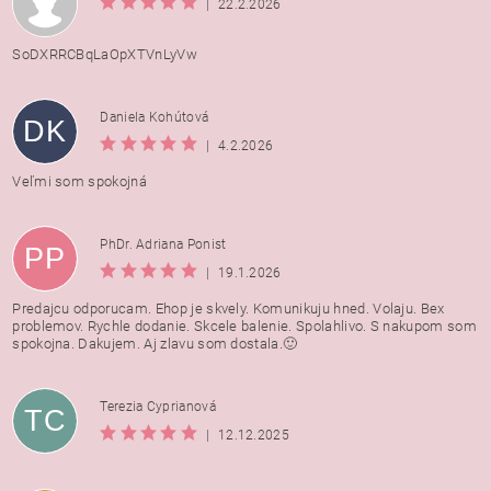
|
22.2.2026
SoDXRRCBqLaOpXTVnLyVw
Daniela Kohútová
DK
|
4.2.2026
Veľmi som spokojná
PhDr. Adriana Ponist
PP
|
19.1.2026
Predajcu odporucam. Ehop je skvely. Komunikuju hned. Volaju. Bex
problemov. Rychle dodanie. Skcele balenie. Spolahlivo. S nakupom som
spokojna. Dakujem. Aj zlavu som dostala.🙂
Terezia Cyprianová
TC
|
12.12.2025