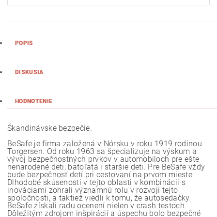
POPIS
DISKUSIA
HODNOTENIE
Škandinávske bezpečie.
BeSafe je firma založená v Nórsku v roku 1919 rodinou
Torgersen. Od roku 1963 sa špecializuje na výskum a
vývoj bezpečnostných prvkov v automobiloch pre ešte
nenarodené deti, batoľatá i staršie deti. Pre BeSafe vždy
bude bezpečnosť detí pri cestovaní na prvom mieste.
Dlhodobé skúsenosti v tejto oblasti v kombinácii s
inováciami zohrali významnú rolu v rozvoji tejto
spoločnosti, a taktiež viedli k tomu, že autosedačky
BeSafe získali radu ocenení nielen v crash testoch.
Dôležitým zdrojom inšpirácií a úspechu bolo bezpečné