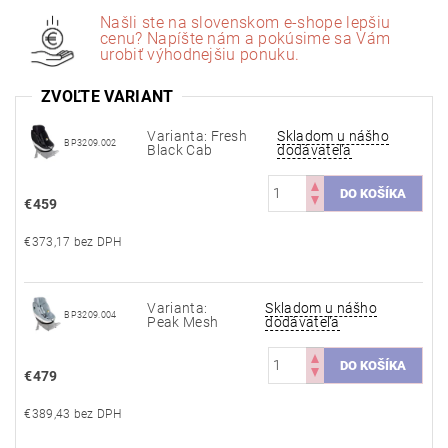
Našli ste na slovenskom e-shope lepšiu
cenu? Napíšte nám a pokúsime sa Vám
urobiť výhodnejšiu ponuku.
ZVOĽTE VARIANT
Varianta: Fresh
Skladom u nášho
BP3209.002
Black Cab
dodávateľa
€459
€373,17 bez DPH
Varianta:
Skladom u nášho
BP3209.004
Peak Mesh
dodávateľa
€479
€389,43 bez DPH