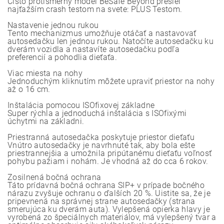
Čisto protismerný model BeSafe Beyond prešiel
najťažším crash testom na svete: PLUS Testom.
Nastavenie jednou rukou
Tento mechanizmus umožňuje otáčať a nastavovať
autosedačku len jednou rukou. Natočíte autosedačku ku
dverám vozidla a nastavíte autosedačku podľa
preferencií a pohodlia dieťaťa.
Viac miesta na nohy
Jednoduchým kliknutím môžete upraviť priestor na nohy
až o 16 cm.
Inštalácia pomocou ISOfixovej základne
Super rýchla a jednoduchá inštalácia s ISOfixými
úchytmi na základni.
Priestranná autosedačka poskytuje priestor dieťaťu
Vnútro autosedačky je navrhnuté tak, aby bola ešte
priestrannejšia a umožnila pripútanému dieťaťu voľnosť
pohybu pažiam i nohám. Je vhodná až do cca 6 rokov.
Zosilnená bočná ochrana
Táto prídavná bočná ochrana SIP+ v prípade bočného
nárazu zvyšuje ochranu o ďalších 20 %. Uistite sa, že je
pripevnená na správnej strane autosedačky (strana
smerujúca ku dverám auta). Vylepšená opierka hlavy je
vyrobená zo špeciálnych materiálov, má vylepšený tvar a