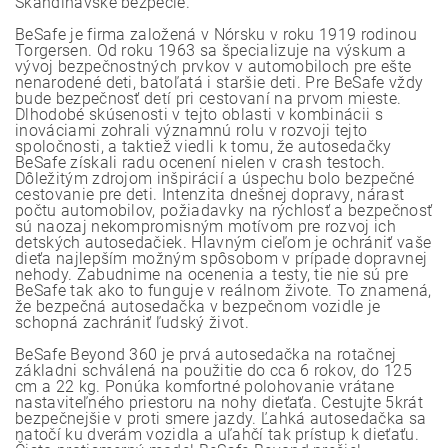
Škandinávske bezpečie.
BeSafe je firma založená v Nórsku v roku 1919 rodinou
Torgersen. Od roku 1963 sa špecializuje na výskum a
vývoj bezpečnostných prvkov v automobiloch pre ešte
nenarodené deti, batoľatá i staršie deti. Pre BeSafe vždy
bude bezpečnosť detí pri cestovaní na prvom mieste.
Dlhodobé skúsenosti v tejto oblasti v kombinácii s
inováciami zohrali významnú rolu v rozvoji tejto
spoločnosti, a taktiež viedli k tomu, že autosedačky
BeSafe získali radu ocenení nielen v crash testoch.
Dôležitým zdrojom inšpirácií a úspechu bolo bezpečné
cestovanie pre deti. Intenzita dnešnej dopravy, nárast
počtu automobilov, požiadavky na rýchlosť a bezpečnosť
sú naozaj nekompromisným motívom pre rozvoj ich
detských autosedačiek. Hlavným cieľom je ochrániť vaše
dieťa najlepším možným spôsobom v prípade dopravnej
nehody. Zabudnime na ocenenia a testy, tie nie sú pre
BeSafe tak ako to funguje v reálnom živote. To znamená,
že bezpečná autosedačka v bezpečnom vozidle je
schopná zachrániť ľudský život.
BeSafe Beyond 360 je prvá autosedačka na rotačnej
základni schválená na použitie do cca 6 rokov, do 125
cm a 22 kg. Ponúka komfortné polohovanie vrátane
nastaviteľného priestoru na nohy dieťaťa. Cestujte 5krát
bezpečnejšie v proti smere jazdy. Ľahká autosedačka sa
natočí ku dverám vozidla a uľahčí tak prístup k dieťaťu.