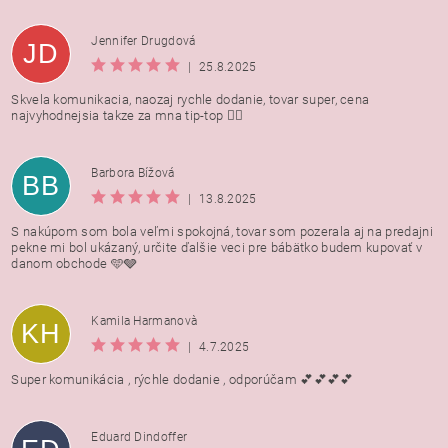
Jennifer Drugdová
JD
|
25.8.2025
Skvela komunikacia, naozaj rychle dodanie, tovar super, cena
najvyhodnejsia takze za mna tip-top 👍🏻
Barbora Bížová
BB
|
13.8.2025
S nakúpom som bola veľmi spokojná, tovar som pozerala aj na predajni
pekne mi bol ukázaný, určite ďalšie veci pre bábätko budem kupovať v
danom obchode 🩵🩶
Kamila Harmanovà
KH
|
4.7.2025
Super komunikácia , rýchle dodanie , odporúčam 💕💕💕💕
Eduard Dindoffer