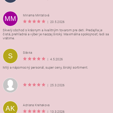
Miriama Mintaľová
MM
|
20.5.2026
Skvelý obchod s krásnym a kvalitným tovarom pre deti. Predajňa je
čistá, prehľadná a výber je naozaj široký. Maximálna spokojnosť, radi sa
vrátime.
Vložením hodnotenie súhlasíte s
podmienkami ochrany
Slávka
S
osobných údajov
|
4.5.2026
Milý a nápomocný personál, super ceny, široký sortiment.
|
25.3.2026
Adriana Krehakova
AK
|
13.3.2026