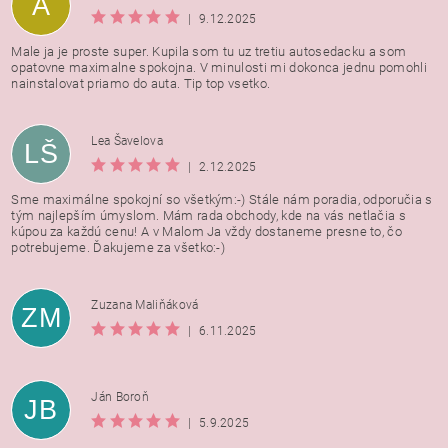
A
|
9.12.2025
Male ja je proste super. Kupila som tu uz tretiu autosedacku a som
opatovne maximalne spokojna. V minulosti mi dokonca jednu pomohli
nainstalovat priamo do auta. Tip top vsetko.
Lea Šavelova
LŠ
|
2.12.2025
Sme maximálne spokojní so všetkým:-) Stále nám poradia, odporučia s
tým najlepším úmyslom. Mám rada obchody, kde na vás netlačia s
kúpou za každú cenu! A v Malom Ja vždy dostaneme presne to, čo
potrebujeme. Ďakujeme za všetko:-)
Zuzana Maliňáková
ZM
|
6.11.2025
Ján Boroň
JB
|
5.9.2025