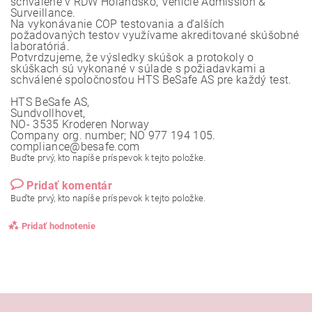
schválené v RDW Holandsko, Vehicle Admission &
Surveillance.
Na vykonávanie COP testovania a ďalších
požadovaných testov využívame akreditované skúšobné
laboratóriá.
Potvrdzujeme, že výsledky skúšok a protokoly o
skúškach sú vykonané v súlade s požiadavkami a
schválené spoločnosťou HTS BeSafe AS pre každý test.
HTS BeSafe AS,
Sundvollhovet,
NO- 3535 Kroderen Norway
Company org. number; NO 977 194 105.
compliance@besafe.com
Buďte prvý, kto napíše príspevok k tejto položke.
Pridať komentár
Buďte prvý, kto napíše príspevok k tejto položke.
Pridať hodnotenie