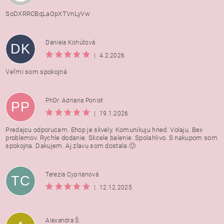
SoDXRRCBqLaOpXTVnLyVw
Daniela Kohútová
DK
|
4.2.2026
Veľmi som spokojná
PhDr. Adriana Ponist
PP
|
19.1.2026
Predajcu odporucam. Ehop je skvely. Komunikuju hned. Volaju. Bex
problemov. Rychle dodanie. Skcele balenie. Spolahlivo. S nakupom som
spokojna. Dakujem. Aj zlavu som dostala.🙂
Terezia Cyprianová
TC
|
12.12.2025
Alexandra Š.