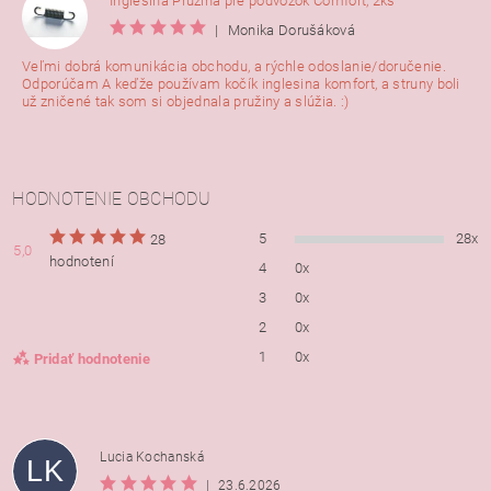
Inglesina Pružina pre podvozok Comfort, 2ks
|
Monika Dorušáková
Veľmi dobrá komunikácia obchodu, a rýchle odoslanie/doručenie.
Odporúčam A keďže používam kočík inglesina komfort, a struny boli
už zničené tak som si objednala pružiny a slúžia. :)
HODNOTENIE OBCHODU
5
28x
28
5,0
hodnotení
4
0x
3
0x
2
0x
1
0x
Pridať hodnotenie
Lucia Kochanská
LK
|
23.6.2026