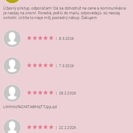
Úžasný prístup, odporúčam! Dá sa dohodnúť na cene a kominunikácia
je naozaj na úrovni. Poradia, pošlú do mailu, odpovedajú- sú naozaj
ochotní. Určite to nieje môj posledný nákup. Ďakujem
|
8.3.2026
|
7.3.2026
|
28.2.2026
LWmNcfACNtTABhtqTTJpjLqd
|
22.2.2026