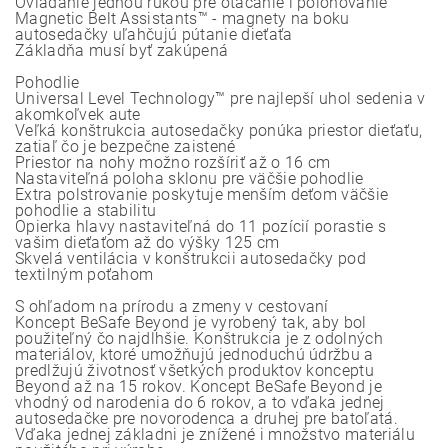
Ovládanie jednou rukou pre otáčanie i polohovanie
Magnetic Belt Assistants™ - magnety na boku
autosedačky uľahčujú pútanie dieťaťa
Základňa musí byť zakúpená
Pohodlie
Universal Level Technology™ pre najlepší uhol sedenia v
akomkoľvek aute
Veľká konštrukcia autosedačky ponúka priestor dieťaťu,
zatiaľ čo je bezpečne zaistené
Priestor na nohy možno rozšíriť až o 16 cm
Nastaviteľná poloha sklonu pre väčšie pohodlie
Extra polstrovanie poskytuje menším deťom väčšie
pohodlie a stabilitu
Opierka hlavy nastaviteľná do 11 pozícií porastie s
vašim dieťaťom až do výšky 125 cm
Skvelá ventilácia v konštrukcii autosedačky pod
textilným poťahom
S ohľadom na prírodu a zmeny v cestovaní
Koncept BeSafe Beyond je vyrobený tak, aby bol
použiteľný čo najdlhšie. Konštrukcia je z odolných
materiálov, ktoré umožňujú jednoduchú údržbu a
predlžujú životnosť všetkých produktov konceptu
Beyond až na 15 rokov. Koncept BeSafe Beyond je
vhodný od narodenia do 6 rokov, a to vďaka jednej
autosedačke pre novorodenca a druhej pre batoľatá.
Vďaka jednej základni je znížené i množstvo materiálu