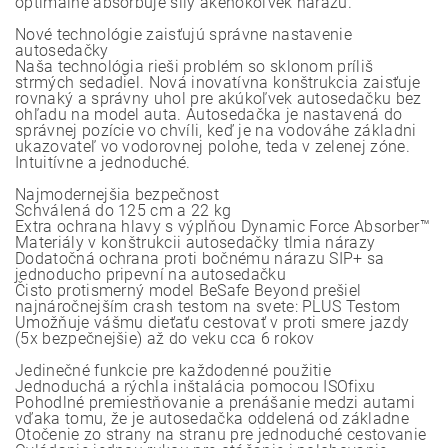
optimálne absorbuje sily akéhokoľvek nárazu.
Nové technológie zaisťujú správne nastavenie
autosedačky
Naša technológia rieši problém so sklonom príliš
strmých sedadiel. Nová inovatívna konštrukcia zaisťuje
rovnaký a správny uhol pre akúkoľvek autosedačku bez
ohľadu na model auta. Autosedačka je nastavená do
správnej pozície vo chvíli, keď je na vodováhe základni
ukazovateľ vo vodorovnej polohe, teda v zelenej zóne.
Intuitívne a jednoduché.
Najmodernejšia bezpečnost
Schválená do 125 cm a 22 kg
Extra ochrana hlavy s výplňou Dynamic Force Absorber™
Materiály v konštrukcii autosedačky tlmia nárazy
Dodatočná ochrana proti bočnému nárazu SIP+ sa
jednoducho pripevní na autosedačku
Čisto protismerný model BeSafe Beyond prešiel
najnáročnejším crash testom na svete: PLUS Testom
Umožňuje vášmu dieťaťu cestovať v proti smere jazdy
(5x bezpečnejšie) až do veku cca 6 rokov
Jedinečné funkcie pre každodenné použitie
Jednoduchá a rýchla inštalácia pomocou ISOfixu
Pohodlné premiestňovanie a prenášanie medzi autami
vďaka tomu, že je autosedačka oddelená od základne
Otočenie zo strany na stranu pre jednoduché cestovanie