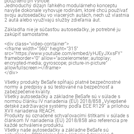
použitého pri výrobe.
Jednoduchý dizajn ľahkého modulárneho konceptu
navyše dokonale vyhovuje rodinám, ktoré chcú používať
svoju autosedačku vo viacerých autách, nech už vlastnia
2 autá alebo využívajú služby zdieľania áut.
Základňa nie je súčasťou autosedačky, je potrebné ju
zakúpiť samostatne.
<div class="video-container">
<iframe width="560" height="315"
src="https://www.youtube.com/embed/yHJEyJXxsFY"
frameborder="0" allow="accelerometer; autoplay;
encrypted-media; gyroscope; picture-in-picture"
allowfullscreen></iframe>
</div>
Všetky produkty BeSafe spĺňajú platné bezpečnostné
normy a predpisy a sú testované na bezpečnosť a
zabezpečenie kvality.
Všetky autosedačky a základne BeSafe sú v súlade s
normou článku IV nariadenia (EÚ) 2018/858 „Vylepšené
detské zadržiavacie systémy podľa ECE R129“ a prílohou
XVII nariadenia REACH.
Produkty sú označené schvaľovacími štítkami v súlade s
článkom IV nariadenia (EÚ) 2018/858 ako referencia pre
každé schválenie produktu.
Všetky naše autosedačky a základne BeSafe sú