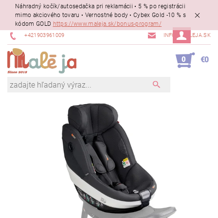
Náhradný kočík/autosedačka pri reklamácii • 5 % po registrácii
mimo akciového tovaru • Vernostné body • Cybex Gold -10 % s
kódom GOLD
https://www.maleja.sk/bonus-program/
+421903961009
INFO@MALEJA.SK
0
€0