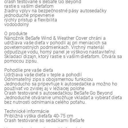
crash testované s BeSafe Go Beyond
rastie s vaším dieťaťom
žiadny vplyv na bezpečnostné pásy autosedačky
jednoduché pripevnenie
rýchly prístup a flexibilita
vodoodolný
O produkte
Nánožník BeSafe Wind & Weather Cover chráni a
udržiava vaše dieťa v pohodlí aj pri meniacich sa
poveternostných podmienkach. Vrchný materiál
odpudzuje vodu, horný panel je výškovo nastaviteľný.
Skladací dizajn, ktorý rastie s vaším dieťaťom. Otvára sa
pomocou zipsu.
Pohodlie pre vaše dieťa
Udržiava vaše dieťa v teple a pohodlí
Odnímateľný zips s obojsmernou funkciou
Jednoducho sa pripevňuje k autosedačke a možno ho
používať vo zvislej aj v ležiacej polohe
Crash testované s autosedačkou BeSafe Go Beyond
Jednoduché otváranie umožňuje vkladať a vyberať dieťa
bez nutnosti odnímania celého poťahu.
Technické informácie
Približná výška dieťaťa 40-75 cm
Crash testované so sedačkami BeSafe