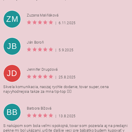
Zuzana Maliňáková
ZM
|
6.11.2025
Ján Boroň
JB
|
5.9.2025
Jennifer Drugdová
JD
|
25.8.2025
Skvela komunikacia, naozaj rychle dodanie, tovar super, cena
najvyhodnejsia takze za mna tip-top 👍🏻
Barbora Bížová
BB
|
13.8.2025
S nakúpom som bola veľmi spokojná, tovar som pozerala aj na predajni
pekne mi bol ukázaný, určite ďalšie veci pre bábätko budem kupovať v