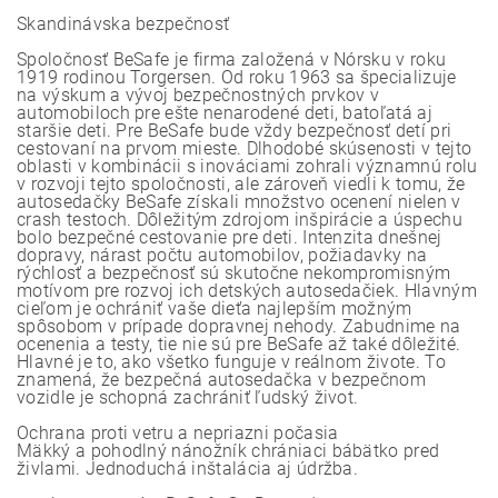
Skandinávska bezpečnosť
Spoločnosť BeSafe je firma založená v Nórsku v roku
1919 rodinou Torgersen. Od roku 1963 sa špecializuje
na výskum a vývoj bezpečnostných prvkov v
automobiloch pre ešte nenarodené deti, batoľatá aj
staršie deti. Pre BeSafe bude vždy bezpečnosť detí pri
cestovaní na prvom mieste. Dlhodobé skúsenosti v tejto
oblasti v kombinácii s inováciami zohrali významnú rolu
v rozvoji tejto spoločnosti, ale zároveň viedli k tomu, že
autosedačky BeSafe získali množstvo ocenení nielen v
crash testoch. Dôležitým zdrojom inšpirácie a úspechu
bolo bezpečné cestovanie pre deti. Intenzita dnešnej
dopravy, nárast počtu automobilov, požiadavky na
rýchlosť a bezpečnosť sú skutočne nekompromisným
motívom pre rozvoj ich detských autosedačiek. Hlavným
cieľom je ochrániť vaše dieťa najlepším možným
spôsobom v prípade dopravnej nehody. Zabudnime na
ocenenia a testy, tie nie sú pre BeSafe až také dôležité.
Hlavné je to, ako všetko funguje v reálnom živote. To
znamená, že bezpečná autosedačka v bezpečnom
vozidle je schopná zachrániť ľudský život.
Ochrana proti vetru a nepriazni počasia
Mäkký a pohodlný nánožník chrániaci bábätko pred
živlami. Jednoduchá inštalácia aj údržba.