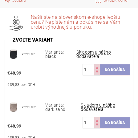
Našli ste na slovenskom e-shope lepšiu
cenu? Napíšte nám a pokúsime sa Vám
urobiť výhodnejšiu ponuku.
ZVOĽTE VARIANT
Varianta:
Skladom u nášho
BP6223.001
black
dodávateľa
€48,99
€39,83 bez DPH
Varianta:
Skladom u nášho
BP6223.002
dark sand
dodávateľa
€48,99
€39,83 bez DPH