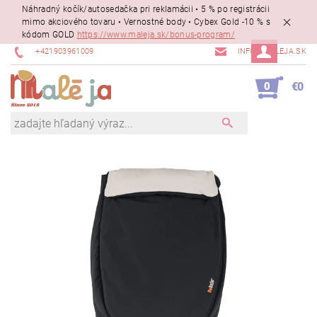
Náhradný kočík/autosedačka pri reklamácii • 5 % po registrácii
mimo akciového tovaru • Vernostné body • Cybex Gold -10 % s
kódom GOLD
https://www.maleja.sk/bonus-program/
+421903961009
INFO@MALEJA.SK
0
€0