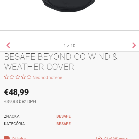
1
z 10
BESAFE BEYOND GO WIND &
WEATHER COVER
Neohodnotené
€48,99
€39,83 bez DPH
ZNAČKA
BESAFE
KATEGÓRIA
BESAFE
Otázka
Strážiť cenu