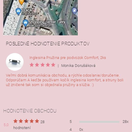
POSLEDNÉ HODNOTENIE PRODUKTOV
Inglesina Pružina pre podvozok Comfort, 2ks
|
Monika Dorušáková
Veľmi dobrá komunikácia obchodu, a rýchle odoslanie/doručenie.
Odporúčam A keďže používam kočík inglesina komfort, a struny boli
už zničené tak som si objednala pružiny a slúžia. :)
HODNOTENIE OBCHODU
5
28x
28
5,0
hodnotení
4
0x