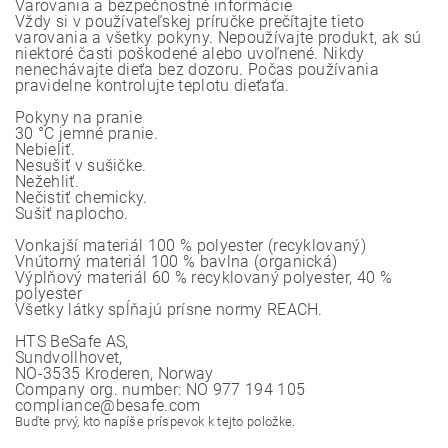
Varovania a bezpečnostné informácie
Vždy si v používateľskej príručke prečítajte tieto
varovania a všetky pokyny. Nepoužívajte produkt, ak sú
niektoré časti poškodené alebo uvoľnené. Nikdy
nenechávajte dieťa bez dozoru. Počas používania
pravidelne kontrolujte teplotu dieťaťa.
Pokyny na pranie
30 °C jemné pranie.
Nebieliť.
Nesušiť v sušičke.
Nežehliť.
Nečistiť chemicky.
Sušiť naplocho.
Vonkajší materiál 100 % polyester (recyklovaný)
Vnútorný materiál 100 % bavlna (organická)
Výplňový materiál 60 % recyklovaný polyester, 40 %
polyester
Všetky látky spĺňajú prísne normy REACH.
HTS BeSafe AS,
Sundvollhovet,
NO-3535 Kroderen, Norway
Company org. number: NO 977 194 105
compliance@besafe.com
Buďte prvý, kto napíše príspevok k tejto položke.