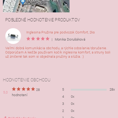
POSLEDNÉ HODNOTENIE PRODUKTOV
Inglesina Pružina pre podvozok Comfort, 2ks
|
Monika Dorušáková
Veľmi dobrá komunikácia obchodu, a rýchle odoslanie/doručenie.
Odporúčam A keďže používam kočík inglesina komfort, a struny boli
už zničené tak som si objednala pružiny a slúžia. :)
HODNOTENIE OBCHODU
5
28x
28
5,0
hodnotení
4
0x
3
0x
2
0x
1
0x