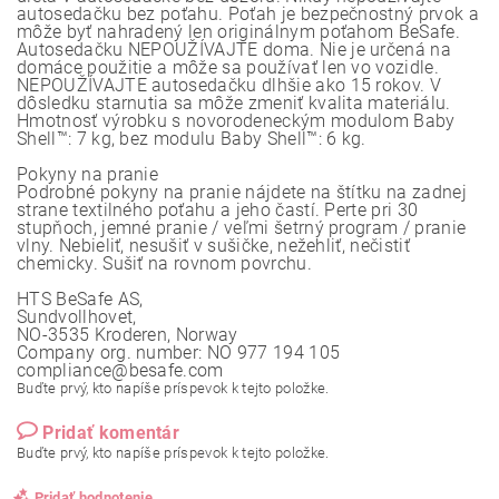
autosedačku bez poťahu. Poťah je bezpečnostný prvok a
môže byť nahradený len originálnym poťahom BeSafe.
Autosedačku NEPOUŽÍVAJTE doma. Nie je určená na
domáce použitie a môže sa používať len vo vozidle.
NEPOUŽÍVAJTE autosedačku dlhšie ako 15 rokov. V
dôsledku starnutia sa môže zmeniť kvalita materiálu.
Hmotnosť výrobku s novorodeneckým modulom Baby
Shell™: 7 kg, bez modulu Baby Shell™: 6 kg.
Pokyny na pranie
Podrobné pokyny na pranie nájdete na štítku na zadnej
strane textilného poťahu a jeho častí. Perte pri 30
stupňoch, jemné pranie / veľmi šetrný program / pranie
vlny. Nebieliť, nesušiť v sušičke, nežehliť, nečistiť
chemicky. Sušiť na rovnom povrchu.
HTS BeSafe AS,
Sundvollhovet,
NO-3535 Kroderen, Norway
Company org. number: NO 977 194 105
compliance@besafe.com
Buďte prvý, kto napíše príspevok k tejto položke.
Pridať komentár
Buďte prvý, kto napíše príspevok k tejto položke.
Pridať hodnotenie