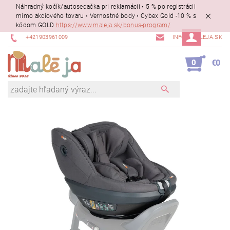
Náhradný kočík/autosedačka pri reklamácii • 5 % po registrácii
mimo akciového tovaru • Vernostné body • Cybex Gold -10 % s
kódom GOLD
https://www.maleja.sk/bonus-program/
+421903961009
INFO@MALEJA.SK
0
€0