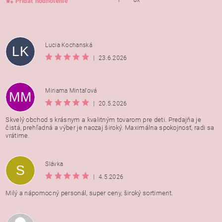
Pridať hodnotenie
Lucia Kochanská
LK
|
23.6.2026
Miriama Mintaľová
MM
|
20.5.2026
Skvelý obchod s krásnym a kvalitným tovarom pre deti. Predajňa je
čistá, prehľadná a výber je naozaj široký. Maximálna spokojnosť, radi sa
vrátime.
Vložením hodnotenie súhlasíte s
podmienkami ochrany
Slávka
S
osobných údajov
|
4.5.2026
Milý a nápomocný personál, super ceny, široký sortiment.