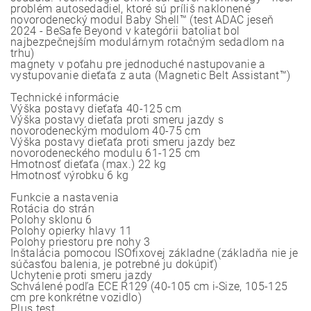
problém autosedadiel, ktoré sú príliš naklonené
novorodenecký modul Baby Shell™ (test ADAC jeseň
2024 - BeSafe Beyond v kategórii batoliat bol
najbezpečnejším modulárnym rotačným sedadlom na
trhu)
magnety v poťahu pre jednoduché nastupovanie a
vystupovanie dieťaťa z auta (Magnetic Belt Assistant™)
Technické informácie
Výška postavy dieťaťa 40-125 cm
Výška postavy dieťaťa proti smeru jazdy s
novorodeneckým modulom 40-75 cm
Výška postavy dieťaťa proti smeru jazdy bez
novorodeneckého modulu 61-125 cm
Hmotnosť dieťaťa (max.) 22 kg
Hmotnosť výrobku 6 kg
Funkcie a nastavenia
Rotácia do strán
Polohy sklonu 6
Polohy opierky hlavy 11
Polohy priestoru pre nohy 3
Inštalácia pomocou ISOfixovej základne (základňa nie je
súčasťou balenia, je potrebné ju dokúpiť)
Uchytenie proti smeru jazdy
Schválené podľa ECE R129 (40-105 cm i-Size, 105-125
cm pre konkrétne vozidlo)
Plus test