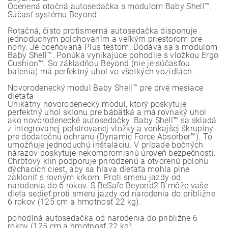
Ocenená otočná autosedačka s modulom Baby Shell™.
Súčasť systému Beyond.
Rotačná, čisto protismerná autosedačka disponuje
jednoduchým polohovaním a veľkým priestorom pre
nohy. Je oceňovaná Plus testom. Dodáva sa s modulom
Baby Shell™. Ponúka vynikajúce pohodlie s vložkou Ergo
Cushion™. So základňou Beyond (nie je súčasťou
balenia) má perfektný uhol vo všetkých vozidlách.
Novorodenecký modul Baby Shell™ pre prvé mesiace
dieťaťa
Unikátny novorodenecký modul, ktorý poskytuje
perfektný uhol sklonu pre bábätká a má rovnaký uhol
ako novorodenecké autosedačky. Baby Shell™ sa skladá
z integrovanej polstrovanej vložky a vonkajšej škrupiny
pre dodatočnú ochranu (Dynamic Force Absorber™). To
umožňuje jednoduchú inštaláciu. V prípade bočných
nárazov poskytuje nekompromisnú úroveň bezpečnosti.
Chrbtový klin podporuje prirodzenú a otvorenú polohu
dýchacích ciest, aby sa hlava dieťaťa mohla plne
zakloniť s rovným krkom. Proti smeru jazdy od
narodenia do 6 rokov. S BeSafe Beyond2 B môže vaše
dieťa sedieť proti smeru jazdy od narodenia do približne
6 rokov (125 cm a hmotnosť 22 kg).
pohodlná autosedačka od narodenia do približne 6
rokov (125 cm a hmotnosť 22 kg)