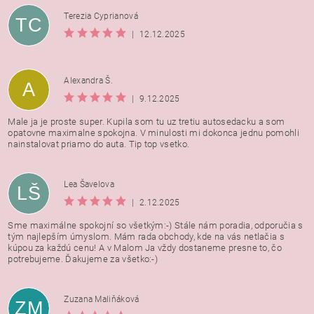
Terezia Cyprianová
TC
|
12.12.2025
Alexandra Š.
A
|
9.12.2025
Male ja je proste super. Kupila som tu uz tretiu autosedacku a som
opatovne maximalne spokojna. V minulosti mi dokonca jednu pomohli
nainstalovat priamo do auta. Tip top vsetko.
Lea Šavelova
LŠ
|
2.12.2025
Sme maximálne spokojní so všetkým:-) Stále nám poradia, odporučia s
tým najlepším úmyslom. Mám rada obchody, kde na vás netlačia s
kúpou za každú cenu! A v Malom Ja vždy dostaneme presne to, čo
potrebujeme. Ďakujeme za všetko:-)
Zuzana Maliňáková
ZM