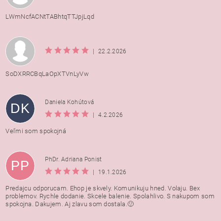
LWmNcfACNtTABhtqTTJpjLqd
|
22.2.2026
SoDXRRCBqLaOpXTVnLyVw
Daniela Kohútová
DK
|
4.2.2026
Veľmi som spokojná
PhDr. Adriana Ponist
PP
|
19.1.2026
Predajcu odporucam. Ehop je skvely. Komunikuju hned. Volaju. Bex
problemov. Rychle dodanie. Skcele balenie. Spolahlivo. S nakupom som
spokojna. Dakujem. Aj zlavu som dostala.🙂