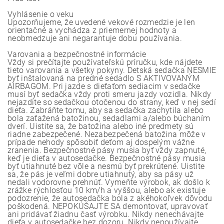
Vyhlásenie o veku
Upozorňujeme, že uvedené vekové rozmedzie je len
orientačné a vychádza z priemernej hodnoty a
neobmedzuje ani negarantuje dobu používania.
Varovania a bezpečnostné informácie
Vždy si prečítajte používateľskú príručku, kde nájdete
tieto varovania a všetky pokyny. Detská sedačka NESMIE
byť inštalovaná na predné sedadlo S AKTIVOVANÝM
AIRBAGOM. Pri jazde s dieťaťom sediacim v sedačke
musí byť sedačka vždy proti smeru jazdy vozidla. Nikdy
nejazdite so sedačkou otočenou do strany, keď v nej sedí
dieťa. Zabráňte tomu, aby sa sedačka zachytila alebo
bola zaťažená batožinou, sedadlami a/alebo búchaním
dverí. Uistite sa, že batožina alebo iné predmety sú
riadne zabezpečené. Nezabezpečená batožina môže v
prípade nehody spôsobiť deťom aj dospelým vážne
zranenia. Bezpečnostné pásy musia byť vždy zapnuté,
keď je dieťa v autosedačke. Bezpečnostné pásy musia
byť utiahnuté bez vôle a nesmú byť prekrútené. Uistite
sa, že pás je veľmi dobre utiahnutý, aby sa pásy už
nedali vodorovne prehnúť. Vymeňte výrobok, ak došlo k
zrážke rýchlosťou 10 km/h a vyššou, alebo ak existuje
podozrenie, že autosedačka bola z akéhokoľvek dôvodu
poškodená. NEPOKÚŠAJTE SA demontovať, upravovať
ani pridávať žiadnu časť výrobku. Nikdy nenechávajte
dieťa v autosedačke bez dozoru. Nikdy nepoužívajte