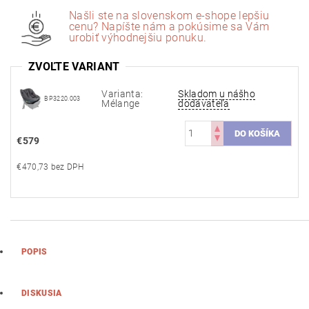
Našli ste na slovenskom e-shope lepšiu
cenu? Napíšte nám a pokúsime sa Vám
urobiť výhodnejšiu ponuku.
ZVOĽTE VARIANT
Varianta:
Skladom u nášho
BP3220.003
Mélange
dodávateľa
€579
€470,73 bez DPH
POPIS
DISKUSIA