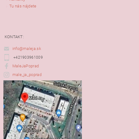
Tu nás nájdete
KONTAKT:
info@maleja.sk
+421903961009
MaleJaPoprad
male_ja_poprad