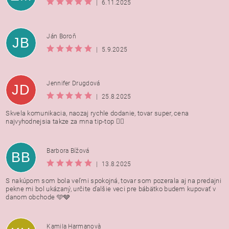
|
6.11.2025
Ján Boroň
JB
|
5.9.2025
Jennifer Drugdová
JD
|
25.8.2025
Skvela komunikacia, naozaj rychle dodanie, tovar super, cena
najvyhodnejsia takze za mna tip-top 👍🏻
Barbora Bížová
BB
|
13.8.2025
S nakúpom som bola veľmi spokojná, tovar som pozerala aj na predajni
pekne mi bol ukázaný, určite ďalšie veci pre bábätko budem kupovať v
danom obchode 🩵🩶
Kamila Harmanovà