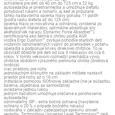
schválené pre deti od 40 cm do 125 cm a 22 kg
autosedačka je priestrannejšia a umožňuje dieťaťu
pohybovať rukami a nohami, aj keď je pripútané
ľahko nastaviteľná opierka hlavy ponúka 11 polôh
(podľa rastu dieťaťa až do 125 cm)
opierka hlavy je inovatívna a ochranná, vyrobená zo
špeciálnych materiálov, optimálne absorbuje sily
akéhokoľvek nárazu (Dynamic Force Absorber™)
certifikovaná ako šetrná k chrbtu podľa AGR
vložka Ergo Cushion™ zvyšuje pohodlie starších detí
vložením odnímateľných výplní do priehradiek v poťahu
operadla a podporuje krivku driekovej chrbtice. To je
obzvlášť dôležité pre deti od cca 9 mesiacov do cca 6
rokov. V tomto vekovom rozmedzí prechádza vývoj
chrbtice obdobím výrazného prehnutia chrbta (drieková
lordóza).
viac priestoru pre nohy
jednoduchým kliknutím na základni môžete nastaviť
priestor pre nohy až o 16 cm
inštalácia pomocou ISOfixovej základne (nie je súčasťou
balenia, objednáva sa samostatne)
ovládanie jednou rukou
jedným tlačidlom umožňuje otáčanie a polohovanie
autosedačky
odnímateľný SIP - extra bočná ochrana (navýšenie
ochrany o 20 % v prípade bočného nárazu)
vodováha v základni zabezpečuje správnu úroveň
sedadla. Technológia Universal Level Technology™ rieši