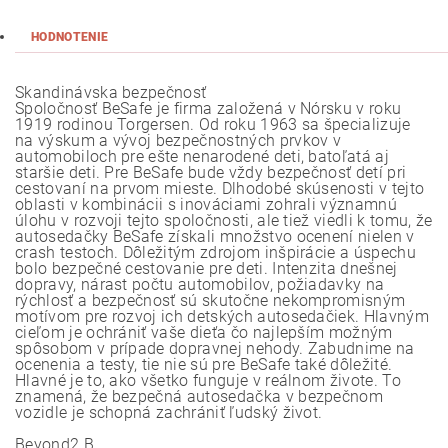
HODNOTENIE
Skandinávska bezpečnosť
Spoločnosť BeSafe je firma založená v Nórsku v roku
1919 rodinou Torgersen. Od roku 1963 sa špecializuje
na výskum a vývoj bezpečnostných prvkov v
automobiloch pre ešte nenarodené deti, batoľatá aj
staršie deti. Pre BeSafe bude vždy bezpečnosť detí pri
cestovaní na prvom mieste. Dlhodobé skúsenosti v tejto
oblasti v kombinácii s inováciami zohrali významnú
úlohu v rozvoji tejto spoločnosti, ale tiež viedli k tomu, že
autosedačky BeSafe získali množstvo ocenení nielen v
crash testoch. Dôležitým zdrojom inšpirácie a úspechu
bolo bezpečné cestovanie pre deti. Intenzita dnešnej
dopravy, nárast počtu automobilov, požiadavky na
rýchlosť a bezpečnosť sú skutočne nekompromisným
motívom pre rozvoj ich detských autosedačiek. Hlavným
cieľom je ochrániť vaše dieťa čo najlepším možným
spôsobom v prípade dopravnej nehody. Zabudnime na
ocenenia a testy, tie nie sú pre BeSafe také dôležité.
Hlavné je to, ako všetko funguje v reálnom živote. To
znamená, že bezpečná autosedačka v bezpečnom
vozidle je schopná zachrániť ľudský život.
Beyond2 B