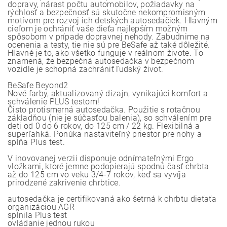
dopravy, nárast počtu automobilov, požiadavky na
rýchlosť a bezpečnosť sú skutočne nekompromisným
motívom pre rozvoj ich detských autosedačiek. Hlavným
cieľom je ochrániť vaše dieťa najlepším možným
spôsobom v prípade dopravnej nehody. Zabudnime na
ocenenia a testy, tie nie sú pre BeSafe až také dôležité.
Hlavné je to, ako všetko funguje v reálnom živote. To
znamená, že bezpečná autosedačka v bezpečnom
vozidle je schopná zachrániť ľudský život.
BeSafe Beyond2
Nové farby, aktualizovaný dizajn, vynikajúci komfort a
schválenie PLUS testom!
Čisto protismerná autosedačka. Použitie s rotačnou
základňou (nie je súčasťou balenia), so schválením pre
deti od 0 do 6 rokov, do 125 cm / 22 kg. Flexibilná a
superľahká. Ponúka nastaviteľný priestor pre nohy a
spĺňa Plus test.
V inovovanej verzii disponuje odnímateľnými Ergo
vložkami, ktoré jemne podopierajú spodnú časť chrbta
až do 125 cm vo veku 3/4-7 rokov, keď sa vyvíja
prirodzené zakrivenie chrbtice.
autosedačka je certifikovaná ako šetrná k chrbtu dieťaťa
organizáciou AGR
splnila Plus test
ovládanie jednou rukou