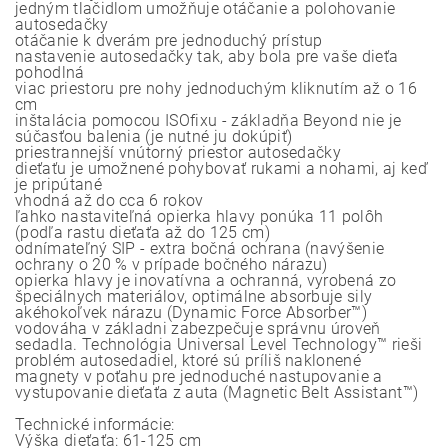
jedným tlačidlom umožňuje otáčanie a polohovanie
autosedačky
otáčanie k dverám pre jednoduchý prístup
nastavenie autosedačky tak, aby bola pre vaše dieťa
pohodlná
viac priestoru pre nohy jednoduchým kliknutím až o 16
cm
inštalácia pomocou ISOfixu - základňa Beyond nie je
súčasťou balenia (je nutné ju dokúpiť)
priestrannejší vnútorný priestor autosedačky
dieťaťu je umožnené pohybovať rukami a nohami, aj keď
je pripútané
vhodná až do cca 6 rokov
ľahko nastaviteľná opierka hlavy ponúka 11 polôh
(podľa rastu dieťaťa až do 125 cm)
odnímateľný SIP - extra bočná ochrana (navýšenie
ochrany o 20 % v prípade bočného nárazu)
opierka hlavy je inovatívna a ochranná, vyrobená zo
špeciálnych materiálov, optimálne absorbuje sily
akéhokoľvek nárazu (Dynamic Force Absorber™)
vodováha v základni zabezpečuje správnu úroveň
sedadla. Technológia Universal Level Technology™ rieši
problém autosedadiel, ktoré sú príliš naklonené
magnety v poťahu pre jednoduché nastupovanie a
vystupovanie dieťaťa z auta (Magnetic Belt Assistant™)
Technické informácie:
Výška dieťaťa: 61-125 cm