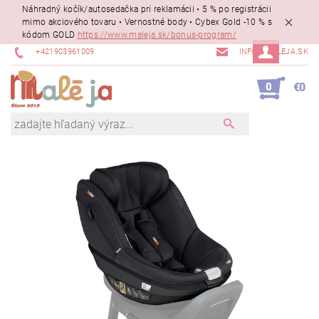
Náhradný kočík/autosedačka pri reklamácii • 5 % po registrácii
mimo akciového tovaru • Vernostné body • Cybex Gold -10 % s
kódom GOLD
https://www.maleja.sk/bonus-program/
+421903961009
INFO@MALEJA.SK
0
€0