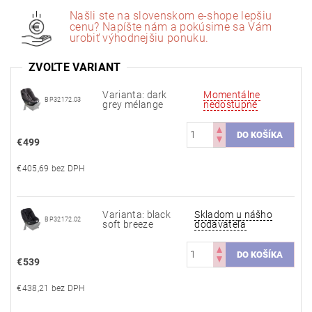
Našli ste na slovenskom e-shope lepšiu
cenu? Napíšte nám a pokúsime sa Vám
urobiť výhodnejšiu ponuku.
ZVOĽTE VARIANT
Varianta: dark
Momentálne
BP32172.03
grey mélange
nedostupné
€499
€405,69 bez DPH
Varianta: black
Skladom u nášho
BP32172.02
soft breeze
dodávateľa
€539
€438,21 bez DPH