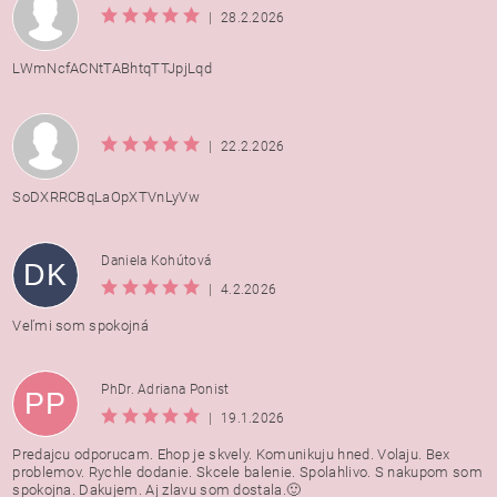
|
28.2.2026
LWmNcfACNtTABhtqTTJpjLqd
|
22.2.2026
SoDXRRCBqLaOpXTVnLyVw
Daniela Kohútová
DK
|
4.2.2026
Veľmi som spokojná
PhDr. Adriana Ponist
PP
|
19.1.2026
Predajcu odporucam. Ehop je skvely. Komunikuju hned. Volaju. Bex
problemov. Rychle dodanie. Skcele balenie. Spolahlivo. S nakupom som
spokojna. Dakujem. Aj zlavu som dostala.🙂