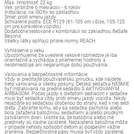
Max. hmotnosť: 22 kg
Vek: približne 6 mesiacov - 6 rokov
Inštalácia: na ISOfix so základňou
Smer: proti smeru jazdy
Schválené podľa: ECE R129 (61-105 cm i-Size, 105-125
cm pre konkrétne vozidlo)
Dodatočne testované v kombinácii so základňou BeSafe
Beyond
Všetky látky spĺňajú prísne normy REACH.
Vyhlásenie o veku
Upozorňujeme, že uvedené vekové rozmedzie je iba
orientačné a vychádza z priemernej hodnoty a
neobmedzuje ani negarantuje dobu používania.
Varovania a bezpečnostné informácie
Vždy si prečítajte používateľskú príručku, kde nájdete
tieto varovania a všetky pokyny. Detská sedačka NESMIE
byť inštalovaná na predné sedadlo S AKTIVOVANÝM
AIRBAGOM. Počas jazdy s dieťaťom sediacim v sedačke
musí byť sedačka vždy proti smeru jazdy vozidla. Nikdy
nejazdite so sedačkou otočenou do strany, keď v nej sedí
dieťa. Zabráňte tomu, aby sa sedačka zachytila alebo
bola zaťažená batožinou, sedadlami a/alebo prudkým
zatváraním dverí. Uistite sa, že batožina alebo iné
predmety sú riadne zaistené. Nezaistená batožina môže
v prípade nehody spôsobiť deťom aj dospelým vážne
zranenia. Bezpečnostné pásy musia byť vždy zaistené,