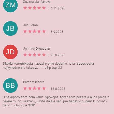
Zuzana Maliňáková
ZM
|
6.11.2025
Ján Boroň
JB
|
5.9.2025
Jennifer Drugdová
JD
|
25.8.2025
Skvela komunikacia, naozaj rychle dodanie, tovar super, cena
najvyhodnejsia takze za mna tip-top 👍🏻
Barbora Bížová
BB
|
13.8.2025
S nakúpom som bola veľmi spokojná, tovar som pozerala aj na predajni
pekne mi bol ukázaný, určite ďalšie veci pre bábätko budem kupovať v
danom obchode 🩵🩶