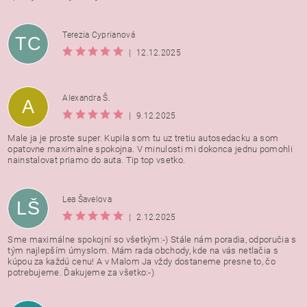
Terezia Cyprianová
TC
|
12.12.2025
Alexandra Š.
A
|
9.12.2025
Male ja je proste super. Kupila som tu uz tretiu autosedacku a som
opatovne maximalne spokojna. V minulosti mi dokonca jednu pomohli
nainstalovat priamo do auta. Tip top vsetko.
Lea Šavelova
LŠ
|
2.12.2025
Sme maximálne spokojní so všetkým:-) Stále nám poradia, odporučia s
tým najlepším úmyslom. Mám rada obchody, kde na vás netlačia s
kúpou za každú cenu! A v Malom Ja vždy dostaneme presne to, čo
potrebujeme. Ďakujeme za všetko:-)