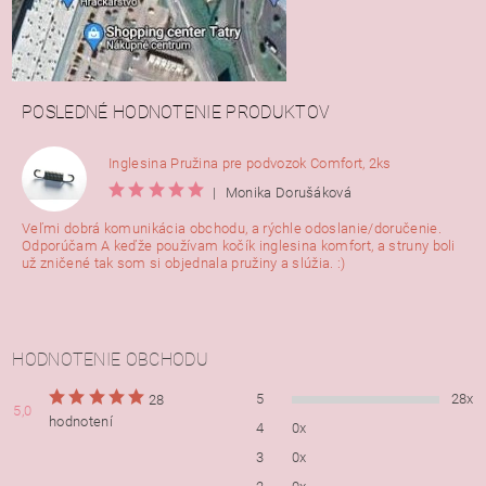
POSLEDNÉ HODNOTENIE PRODUKTOV
Inglesina Pružina pre podvozok Comfort, 2ks
|
Monika Dorušáková
Veľmi dobrá komunikácia obchodu, a rýchle odoslanie/doručenie.
Odporúčam A keďže používam kočík inglesina komfort, a struny boli
už zničené tak som si objednala pružiny a slúžia. :)
HODNOTENIE OBCHODU
5
28x
28
5,0
hodnotení
4
0x
3
0x