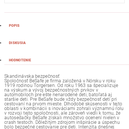
POPIS
DISKUSIA
HODNOTENIE
Skandinávska bezpečnosť
Spoločnosť BeSafe je firma založená v Nórsku v roku
1919 rodinou Torgersen. Od roku 1963 sa špecializuje
na výskum a vývoj bezpečnostných prvkov v
automobiloch pre ešte nenarodené deti, batoľatá aj
staršie deti. Pre BeSafe bude vždy bezpečnosť detí pri
cestovaní na prvom mieste. Dlhodobé skúsenosti v tejto
oblasti v kombinácii s inováciami zohrali významnú rolu
v rozvoji tejto spoločnosti, ale zároveň viedli k tomu, že
autosedačky BeSafe získali množstvo ocenení nielen v
crash testoch. Dôležitým zdrojom inšpirácie a úspechu
bolo bezpečné cestovanie pre deti. Intenzita dnešnej