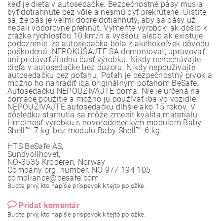
keď je dieťa v autosedačke. Bezpečnostné pásy musia
byť dotiahnuté bez vôle a nesmú byť prekrútené. Uistite
sa, že pás je veľmi dobre dotiahnutý, aby sa pásy už
nedali vodorovne prehnúť. Vymeňte výrobok, ak došlo k
zrážke rýchlosťou 10 km/h a vyššou, alebo ak existuje
podozrenie, že autosedačka bola z akéhokoľvek dôvodu
poškodená. NEPOKÚŠAJTE SA demontovať, upravovať
ani pridávať žiadnu časť výrobku. Nikdy nenechávajte
dieťa v autosedačke bez dozoru. Nikdy nepoužívajte
autosedačku bez poťahu. Poťah je bezpečnostný prvok a
možno ho nahradiť iba originálnym poťahom BeSafe.
Autosedačku NEPOUŽÍVAJTE doma. Nie je určená na
domáce použitie a možno ju používať iba vo vozidle.
NEPOUŽÍVAJTE autosedačku dlhšie ako 15 rokov. V
dôsledku starnutia sa môže zmeniť kvalita materiálu.
Hmotnosť výrobku s novorodeneckým modulom Baby
Shell™: 7 kg, bez modulu Baby Shell™: 6 kg.
HTS BeSafe AS,
Sundvollhovet,
NO-3535 Kroderen, Norway
Company org. number: NO 977 194 105
compliance@besafe.com
Buďte prvý, kto napíše príspevok k tejto položke.
Pridať komentár
Buďte prvý, kto napíše príspevok k tejto položke.