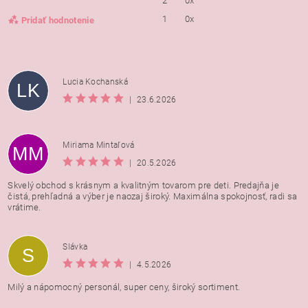
2
0x
1
0x
Pridať hodnotenie
Lucia Kochanská
LK
|
23.6.2026
Miriama Mintaľová
MM
|
20.5.2026
Skvelý obchod s krásnym a kvalitným tovarom pre deti. Predajňa je
čistá, prehľadná a výber je naozaj široký. Maximálna spokojnosť, radi sa
vrátime.
Vložením hodnotenie súhlasíte s
podmienkami ochrany
Slávka
S
osobných údajov
|
4.5.2026
Milý a nápomocný personál, super ceny, široký sortiment.