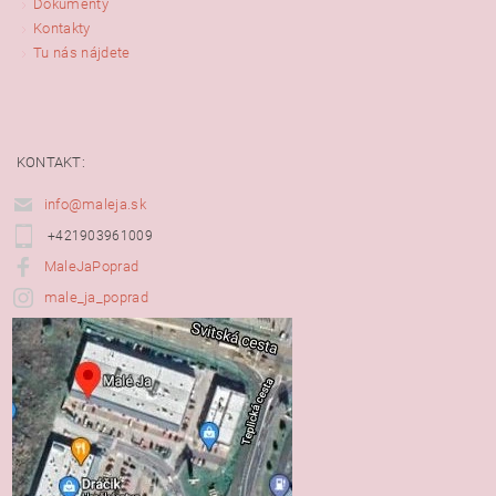
Dokumenty
Kontakty
Tu nás nájdete
KONTAKT:
info@maleja.sk
+421903961009
MaleJaPoprad
male_ja_poprad