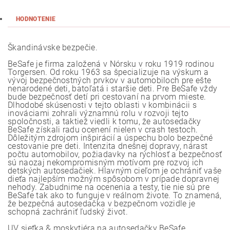
HODNOTENIE
Škandinávske bezpečie.
BeSafe je firma založená v Nórsku v roku 1919 rodinou
Torgersen. Od roku 1963 sa špecializuje na výskum a
vývoj bezpečnostných prvkov v automobiloch pre ešte
nenarodené deti, batoľatá i staršie deti. Pre BeSafe vždy
bude bezpečnosť detí pri cestovaní na prvom mieste.
Dlhodobé skúsenosti v tejto oblasti v kombinácii s
inováciami zohrali významnú rolu v rozvoji tejto
spoločnosti, a taktiež viedli k tomu, že autosedačky
BeSafe získali radu ocenení nielen v crash testoch.
Dôležitým zdrojom inšpirácií a úspechu bolo bezpečné
cestovanie pre deti. Intenzita dnešnej dopravy, nárast
počtu automobilov, požiadavky na rýchlosť a bezpečnosť
sú naozaj nekompromisným motívom pre rozvoj ich
detských autosedačiek. Hlavným cieľom je ochrániť vaše
dieťa najlepším možným spôsobom v prípade dopravnej
nehody. Zabudnime na ocenenia a testy, tie nie sú pre
BeSafe tak ako to funguje v reálnom živote. To znamená,
že bezpečná autosedačka v bezpečnom vozidle je
schopná zachrániť ľudský život.
UV sieťka & moskytiéra na autosedačky BeSafe