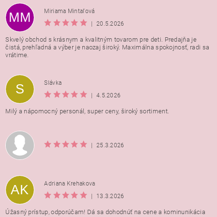
Miriama Mintaľová
MM
|
20.5.2026
Skvelý obchod s krásnym a kvalitným tovarom pre deti. Predajňa je
čistá, prehľadná a výber je naozaj široký. Maximálna spokojnosť, radi sa
vrátime.
Vložením hodnotenie súhlasíte s
podmienkami ochrany
Slávka
S
osobných údajov
|
4.5.2026
Milý a nápomocný personál, super ceny, široký sortiment.
|
25.3.2026
Adriana Krehakova
AK
|
13.3.2026
Úžasný prístup, odporúčam! Dá sa dohodnúť na cene a kominunikácia