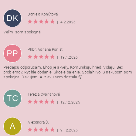
Daniela Kohútová
DK
|
4.2.2026
Veľmi som spokojná
PhDr. Adriana Ponist
PP
|
19.1.2026
Predajcu odporucam. Ehop je skvely. Komunikuju hned. Volaju. Bex
problemov. Rychle dodanie. Skcele balenie. Spolahlivo. S nakupom som
spokojna. Dakujem. Aj zlavu som dostala.🙂
Terezia Cyprianová
TC
|
12.12.2025
Alexandra Š.
A
|
9.12.2025