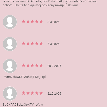
je naozaj na úrovni. Poradia, pošlú do mailu, odpovedajú- sú naozaj
ochotní. Určite to nieje môj posledný nákup. Ďakujem
|
8.3.2026
|
7.3.2026
|
28.2.2026
LWmNcfACNtTABhtqTTJpjLqd
|
22.2.2026
SoDXRRCBqLaOpXTVnLyVw