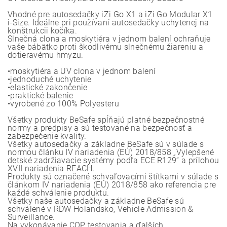
Vhodné pre autosedačky iZi Go X1 a iZi Go Modular X1
i-Size. Ideálne pri používaní autosedačky uchytenej na
konštrukcii kočíka.
Slnečná clona a moskytiéra v jednom balení ochraňuje
vaše bábätko proti škodlivému slnečnému žiareniu a
dotieravému hmyzu.
•moskytiéra a UV clona v jednom balení
•jednoduché uchytenie
•elastické zakončenie
•praktické balenie
•vyrobené zo 100% Polyesteru
Všetky produkty BeSafe spĺňajú platné bezpečnostné
normy a predpisy a sú testované na bezpečnosť a
zabezpečenie kvality.
Všetky autosedačky a základne BeSafe sú v súlade s
normou článku IV nariadenia (EÚ) 2018/858 „Vylepšené
detské zadržiavacie systémy podľa ECE R129“ a prílohou
XVII nariadenia REACH.
Produkty sú označené schvaľovacími štítkami v súlade s
článkom IV nariadenia (EÚ) 2018/858 ako referencia pre
každé schválenie produktu.
Všetky naše autosedačky a základne BeSafe sú
schválené v RDW Holandsko, Vehicle Admission &
Surveillance.
Na vykonávanie COP testovania a ďalších