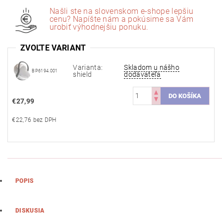
Našli ste na slovenskom e-shope lepšiu
cenu? Napíšte nám a pokúsime sa Vám
urobiť výhodnejšiu ponuku.
ZVOĽTE VARIANT
Varianta:
Skladom u nášho
BP6194.001
shield
dodávateľa
€27,99
€22,76 bez DPH
POPIS
DISKUSIA