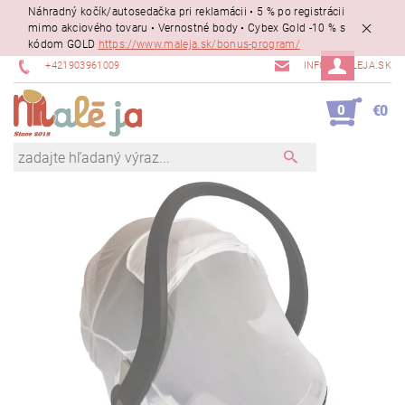
Náhradný kočík/autosedačka pri reklamácii • 5 % po registrácii
mimo akciového tovaru • Vernostné body • Cybex Gold -10 % s
kódom GOLD
https://www.maleja.sk/bonus-program/
+421903961009
INFO@MALEJA.SK
0
€0