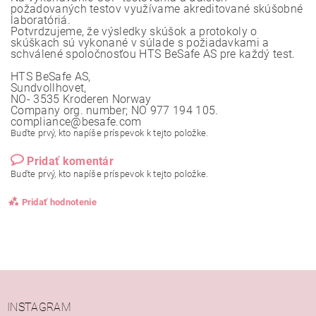
požadovaných testov využívame akreditované skúšobné
laboratóriá.
Potvrdzujeme, že výsledky skúšok a protokoly o
skúškach sú vykonané v súlade s požiadavkami a
schválené spoločnosťou HTS BeSafe AS pre každý test.
HTS BeSafe AS,
Sundvollhovet,
NO- 3535 Kroderen Norway
Company org. number; NO 977 194 105.
compliance@besafe.com
Buďte prvý, kto napíše príspevok k tejto položke.
Pridať komentár
Buďte prvý, kto napíše príspevok k tejto položke.
Pridať hodnotenie
INSTAGRAM