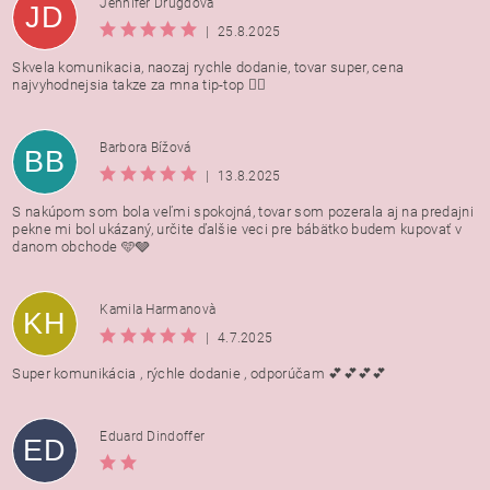
Jennifer Drugdová
JD
|
25.8.2025
Skvela komunikacia, naozaj rychle dodanie, tovar super, cena
najvyhodnejsia takze za mna tip-top 👍🏻
Barbora Bížová
BB
|
13.8.2025
S nakúpom som bola veľmi spokojná, tovar som pozerala aj na predajni
pekne mi bol ukázaný, určite ďalšie veci pre bábätko budem kupovať v
danom obchode 🩵🩶
Kamila Harmanovà
KH
|
4.7.2025
Super komunikácia , rýchle dodanie , odporúčam 💕💕💕💕
Eduard Dindoffer
ED