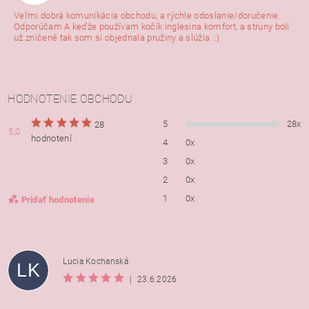
Veľmi dobrá komunikácia obchodu, a rýchle odoslanie/doručenie.
Odporúčam A keďže používam kočík inglesina komfort, a struny boli
už zničené tak som si objednala pružiny a slúžia. :)
HODNOTENIE OBCHODU
5
28x
28
5,0
hodnotení
4
0x
3
0x
2
0x
1
0x
Pridať hodnotenie
Lucia Kochanská
LK
|
23.6.2026