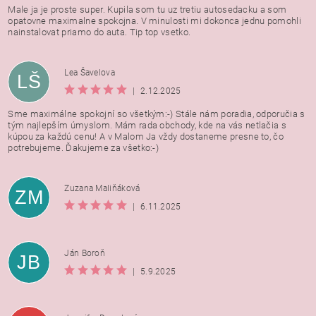
Male ja je proste super. Kupila som tu uz tretiu autosedacku a som
opatovne maximalne spokojna. V minulosti mi dokonca jednu pomohli
nainstalovat priamo do auta. Tip top vsetko.
Lea Šavelova
LŠ
|
2.12.2025
Sme maximálne spokojní so všetkým:-) Stále nám poradia, odporučia s
tým najlepším úmyslom. Mám rada obchody, kde na vás netlačia s
kúpou za každú cenu! A v Malom Ja vždy dostaneme presne to, čo
potrebujeme. Ďakujeme za všetko:-)
Zuzana Maliňáková
ZM
|
6.11.2025
Ján Boroň
JB
|
5.9.2025