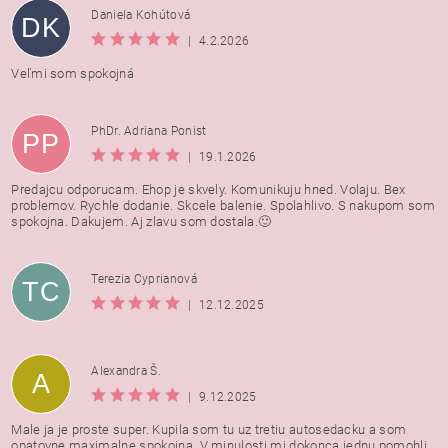
Daniela Kohútová
DK
|
4.2.2026
Veľmi som spokojná
PhDr. Adriana Ponist
PP
|
19.1.2026
Predajcu odporucam. Ehop je skvely. Komunikuju hned. Volaju. Bex
problemov. Rychle dodanie. Skcele balenie. Spolahlivo. S nakupom som
spokojna. Dakujem. Aj zlavu som dostala.🙂
Terezia Cyprianová
TC
|
12.12.2025
Alexandra Š.
A
|
9.12.2025
Male ja je proste super. Kupila som tu uz tretiu autosedacku a som
opatovne maximalne spokojna. V minulosti mi dokonca jednu pomohli