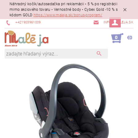
Náhradný kočík/autosedačka pri reklamácii • 5 % po registrácii
mimo akciového tovaru • Vernostné body • Cybex Gold -10 % s
kódom GOLD
https://www.maleja.sk/bonus-program/
+421903961009
INFO@MALEJA.SK
0
€0