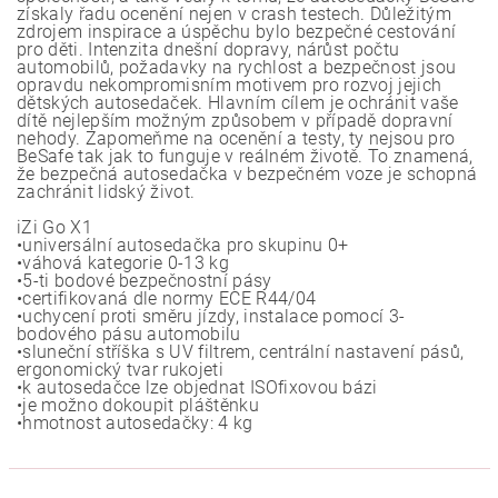
získaly řadu ocenění nejen v crash testech. Důležitým
zdrojem inspirace a úspěchu bylo bezpečné cestování
pro děti. Intenzita dnešní dopravy, nárůst počtu
automobilů, požadavky na rychlost a bezpečnost jsou
opravdu nekompromisním motivem pro rozvoj jejich
dětských autosedaček. Hlavním cílem je ochránit vaše
dítě nejlepším možným způsobem v případě dopravní
nehody. Zapomeňme na ocenění a testy, ty nejsou pro
BeSafe tak jak to funguje v reálném životě. To znamená,
že bezpečná autosedačka v bezpečném voze je schopná
zachránit lidský život.
iZi Go X1
•universální autosedačka pro skupinu 0+
•váhová kategorie 0-13 kg
•5-ti bodové bezpečnostní pásy
•certifikovaná dle normy ECE R44/04
•uchycení proti směru jízdy, instalace pomocí 3-
bodového pásu automobilu
•sluneční stříška s UV filtrem, centrální nastavení pásů,
ergonomický tvar rukojeti
•k autosedačce lze objednat ISOfixovou bázi
•je možno dokoupit pláštěnku
•hmotnost autosedačky: 4 kg