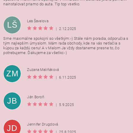
nainstalovat priamo do auta. Tip top vsetko.
Lea Šavelova
LŠ
|
2.12.2025
Sme maximálne spokojní so všetkým:-) Stále nám poradia, odporučia s
tým najlepším úmyslom. Mám rada obchody, kde na vás netlačia s
kúpou za každú cenu! A v Malom Ja vždy dostaneme presne to, čo
potrebujeme. Ďakujeme za všetko:-)
Zuzana Maliňáková
ZM
|
6.11.2025
Ján Boroň
JB
|
5.9.2025
Jennifer Drugdová
JD
|
25.8.2025