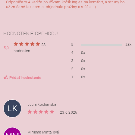
Odporúčam A keďže používam kočík inglesina komfort, a struny boli
už zničené tak som si objednala pružiny a slúžia. :)
HODNOTENIE OBCHODU
5
28x
28
5,0
hodnotení
4
0x
3
0x
2
0x
1
0x
Pridať hodnotenie
Lucia Kochanská
LK
|
23.6.2026
Miriama Mintaľová