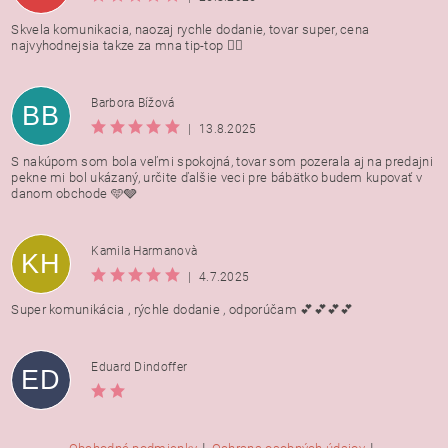
Skvela komunikacia, naozaj rychle dodanie, tovar super, cena
najvyhodnejsia takze za mna tip-top 👍🏻
Barbora Bížová
BB
|
13.8.2025
S nakúpom som bola veľmi spokojná, tovar som pozerala aj na predajni
pekne mi bol ukázaný, určite ďalšie veci pre bábätko budem kupovať v
danom obchode 🩵🩶
Kamila Harmanovà
KH
|
4.7.2025
Super komunikácia , rýchle dodanie , odporúčam 💕💕💕💕
Eduard Dindoffer
ED