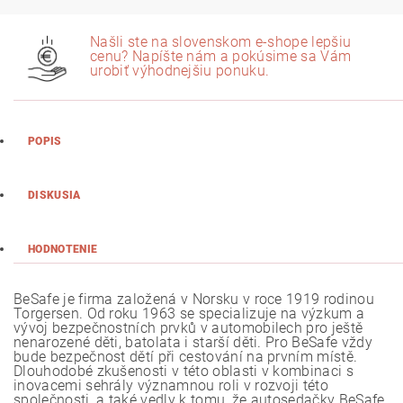
Našli ste na slovenskom e-shope lepšiu
cenu? Napíšte nám a pokúsime sa Vám
urobiť výhodnejšiu ponuku.
POPIS
DISKUSIA
HODNOTENIE
BeSafe je firma založená v Norsku v roce 1919 rodinou
Torgersen. Od roku 1963 se specializuje na výzkum a
vývoj bezpečnostních prvků v automobilech pro ještě
nenarozené děti, batolata i starší děti. Pro BeSafe vždy
bude bezpečnost dětí při cestování na prvním místě.
Dlouhodobé zkušenosti v této oblasti v kombinaci s
inovacemi sehrály významnou roli v rozvoji této
společnosti, a také vedly k tomu, že autosedačky BeSafe