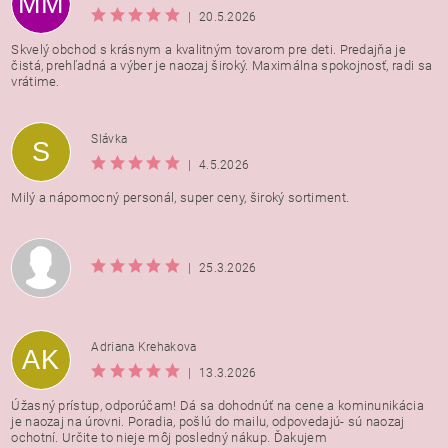
MM
|
20.5.2026
Skvelý obchod s krásnym a kvalitným tovarom pre deti. Predajňa je
čistá, prehľadná a výber je naozaj široký. Maximálna spokojnosť, radi sa
vrátime.
Vložením hodnotenie súhlasíte s
podmienkami ochrany
Slávka
S
osobných údajov
|
4.5.2026
Milý a nápomocný personál, super ceny, široký sortiment.
|
25.3.2026
Adriana Krehakova
AK
|
13.3.2026
Úžasný prístup, odporúčam! Dá sa dohodnúť na cene a kominunikácia
je naozaj na úrovni. Poradia, pošlú do mailu, odpovedajú- sú naozaj
ochotní. Určite to nieje môj posledný nákup. Ďakujem