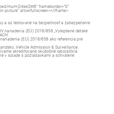
embed/muH-Q4seQW8" frameborder="0"
in-picture" allowfullscreen></iframe>
sy a sú testované na bezpečnosť a zabezpečenie
IV nariadenia (EÚ) 2018/858 „Vylepšené detské
EACH.
nariadenia (EÚ) 2018/858 ako referencia pre
ndsko, Vehicle Admission & Surveillance.
ívame akreditované skúšobné laboratóriá.
né v súlade s požiadavkami a schválené