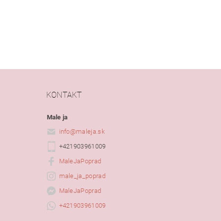
KONTAKT
Male ja
info
@
maleja.sk
+421903961009
MaleJaPoprad
male_ja_poprad
MaleJaPoprad
+421903961009