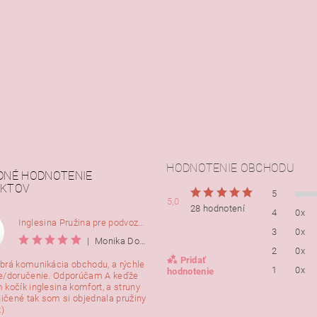
HODNOTENIE OBCHODU
DNÉ HODNOTENIE
KTOV
5
5,0
28 hodnotení
4
0x
Inglesina Pružina pre podvozok Comfort, 2ks
3
0x
|
Monika Dorušáková
2
0x
Pridať
brá komunikácia obchodu, a rýchle
1
0x
hodnotenie
e/doručenie. Odporúčam A keďže
 kočík inglesina komfort, a struny
ničené tak som si objednala pružiny
:)