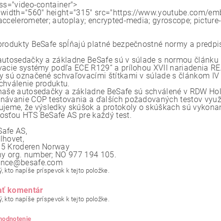
ass="video-container">
 width="560" height="315" src="https://www.youtube.com/
accelerometer; autoplay; encrypted-media; gyroscope; picture-
produkty BeSafe spĺňajú platné bezpečnostné normy a predpi
autosedačky a základne BeSafe sú v súlade s normou článku 
vacie systémy podľa ECE R129“ a prílohou XVII nariadenia R
y sú označené schvaľovacími štítkami v súlade s článkom IV 
chválenie produktu.
naše autosedačky a základne BeSafe sú schválené v RDW Hola
návanie COP testovania a ďalších požadovaných testov využ
ujeme, že výsledky skúšok a protokoly o skúškach sú vykona
osťou HTS BeSafe AS pre každý test.
afe AS,
lhovet,
5 Kroderen Norway
 org. number; NO 977 194 105.
ance@besafe.com
, kto napíše príspevok k tejto položke.
ať komentár
, kto napíše príspevok k tejto položke.
 hodnotenie