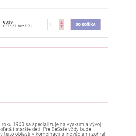
€339
€275,61 bez DPH
d roku 1963 sa špecializuje na výskum a vývoj
ľatá i staršie deti. Pre BeSafe vždy bude
 tejto oblasti v kombinácii s inováciami zohrali