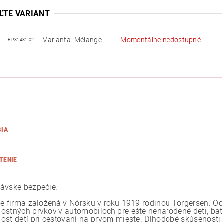
ĽTE VARIANT
Varianta: Mélange
Momentálne nedostupné
BP31431.02
SIA
TENIE
ávske bezpečie.
je firma založená v Nórsku v roku 1919 rodinou Torgersen. O
ostných prvkov v automobiloch pre ešte nenarodené deti, bato
osť detí pri cestovaní na prvom mieste. Dlhodobé skúsenosti v