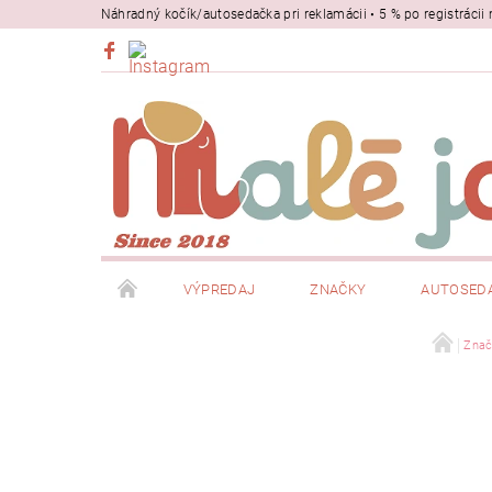
Náhradný kočík/autosedačka pri reklamácii • 5 % po registrác
VÝPREDAJ
ZNAČKY
AUTOSED
BEZPEČNOSŤ
NOSIČE
Znač