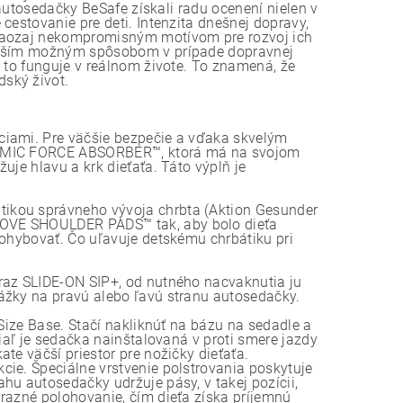
 autosedačky BeSafe získali radu ocenení nielen v
cestovanie pre deti. Intenzita dnešnej dopravy,
 naozaj nekompromisným motívom pre rozvoj ich
lepším možným spôsobom v prípade dopravnej
o to funguje v reálnom živote. To znamená, že
ský život.
ciami. Pre väčšie bezpečie a vďaka skvelým
YNAMIC FORCE ABSORBER™, ktorá má na svojom
uje hlavu a krk dieťaťa. Táto výplň je
ikou správneho vývoja chrbta (Aktion Gesunder
MOVE SHOULDER PADS™ tak, aby bolo dieťa
pohybovať. Čo uľavuje detskému chrbátiku pri
raz SLIDE-ON SIP+, od nutného nacvaknutia ju
ážky na pravú alebo ľavú stranu autosedačky.
-Size Base. Stačí nakliknúť na bázu na sedadle a
kiaľ je sedačka nainštalovaná v proti smere jazdy
te väčší priestor pre nožičky dieťaťa.
ie. Špeciálne vrstvenie polstrovania poskytuje
hu autosedačky udržuje pásy, v takej pozícii,
razné polohovanie, čím dieťa získa príjemnú