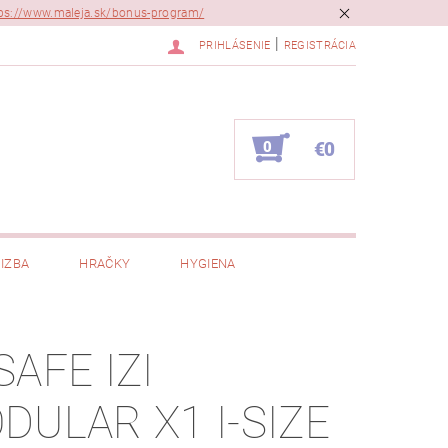
ps://www.maleja.sk/bonus-program/
|
PRIHLÁSENIE
REGISTRÁCIA
0
€0
IZBA
HRAČKY
HYGIENA
SAFE IZI
DULAR X1 I-SIZE