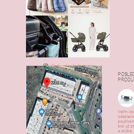
Sledovať na Instagrame
POSLE
PRODU
Veľmi do
odoslani
používam
boli už z
a slúžia. 