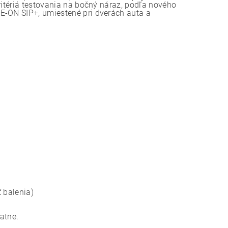
ritériá testovania na bočný náraz, podľa nového
E-ON SIP+, umiestené pri dverách auta a
 balenia)
atne.