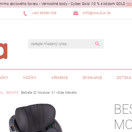
ii mimo akciového tovaru • Vernostné body • Cybex Gold -10 % s kódom GOLD
htt
+421903961009
INFO@MALEJA.SK
AČKY
KOČÍKY
KŔMENIE
SPINKANIE
DETSKÁ 
ky
BESAFE
BeSafe iZi Modular X1 i-Size Metallic
BE
MO