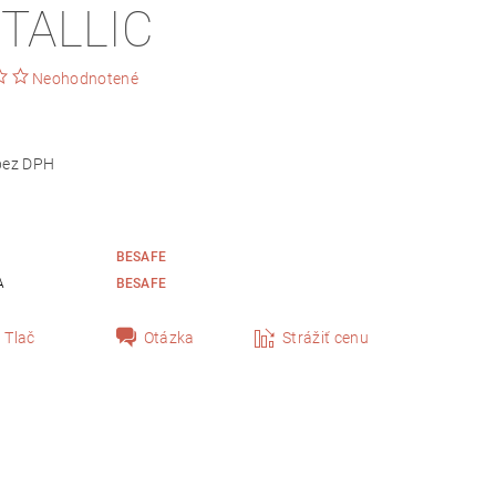
TALLIC
Neohodnotené
275,61 bez DPH
BESAFE
A
BESAFE
Tlač
Otázka
Strážiť cenu