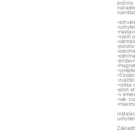
pozíciu
nariade
nainšta
•schvál
•uchyte
•nastav
•výplň
•centrá
•poloho
•odníma
•odníma
•prídav
•magnet
•vylep
•5 bodo
•zväčšo
•výška d
•proti 
•v smer
•vek: cc
•maximá
inštalá
uchyten
Základň