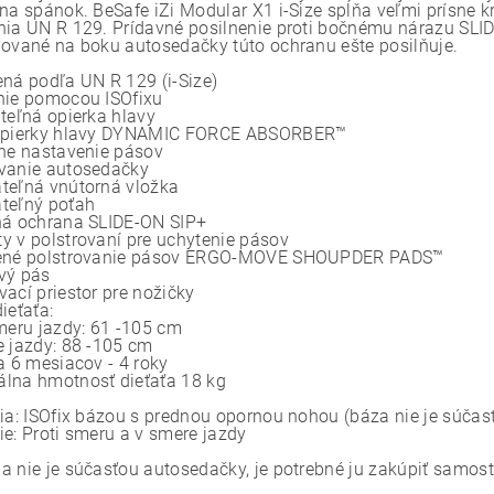
 na spánok. BeSafe iZi Modular X1 i-Size spĺňa veľmi prísne k
nia UN R 129. Prídavné posilnenie proti bočnému nárazu SLID
lované na boku autosedačky túto ochranu ešte posilňuje.
ená podľa UN R 129 (i-Size)
nie pomocou ISOfixu
iteľná opierka hlavy
 opierky hlavy DYNAMIC FORCE ABSORBER™
lne nastavenie pásov
vanie autosedačky
teľná vnútorná vložka
teľný poťah
ná ochrana SLIDE-ON SIP+
y v polstrovaní pre uchytenie pásov
šené polstrovanie pásov ERGO-MOVE SHOUPDER PADS™
vý pás
vací priestor pre nožičky
ieťaťa:
smeru jazdy: 61 -105 cm
e jazdy: 88 -105 cm
a 6 mesiacov - 4 roky
lna hmotnosť dieťaťa 18 kg
cia: ISOfix bázou s prednou opornou nohou (báza nie je súčasť
ie: Proti smeru a v smere jazdy
a nie je súčasťou autosedačky, je potrebné ju zakúpiť samost