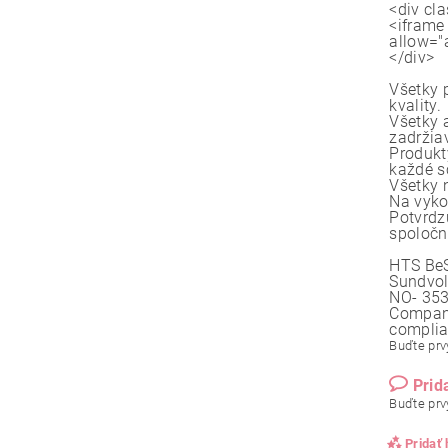
<div cl
<iframe
allow="
</div>
Všetky 
kvality.
Všetky 
zadržia
Produkt
každé s
Všetky 
Na vyko
Potvrdz
spoločn
HTS BeS
Sundvol
NO- 353
Company
compli
Buďte prvý
Prid
Buďte prvý
Pridať