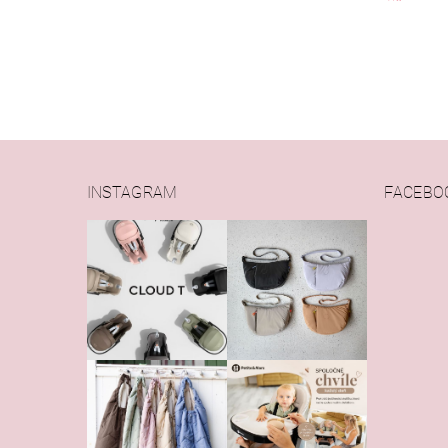
INSTAGRAM
FACEBO
Vlože