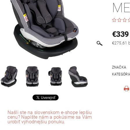
ME
€339
€
ZNAČKA
KATEGÓRI
Našli ste na slovenskom e-shope lepšiu
cenu? Napíšte nám a pokúsime sa Vám
urobiť výhodnejšiu ponuku.