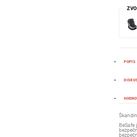
ZVO
POPIS
DISKU
HODNO
Škandin
BeSafe 
bezpečn
bezpečn