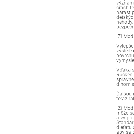
významnú
crash t
nárast 
detskýc
nehody.
bezpečn
iZi Modu
Vylepše
výsledk
povrchu
vymysle
Vďaka s
Rücken,
správne
dlhom s
Ďalšou 
teraz ľ
iZi Mod
môže sa
a vy po
Štandar
dieťaťu
aby sa 