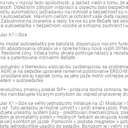
 rolu v rozvoji tejto spoločnosti, a taktiež viedli k tomu, že
estoch. Dôležitým zdrojom inšpirácií a úspechu bolo bezpečné 
počtu automobilov, požiadavky na rýchlosť a bezpečnosť sú
h autosedačiek. Hlavným cieľom je ochrániť vaše dieťa naj
 Zabudnime na ocenenia a testy, tie nie sú pre BeSafe tak ak
á autosedačka v bezpečnom vozidle je schopná zachrániť ľud
lar X1 i-Size
ný model autosedačky pre batoľatá, disponujúci novými funk
om absorbovania otrasov je v opierke hlavy nová výplň D
 flexibilné zóny. Vďaka tomu skvele pohlcuje nárazy a nezaťaž
ná a patentovaná inžiniermi BeSafe.
polupráci s Nemeckou asociáciou zaoberajúcou sa problemat
 AGR) je na sedačke upravené ramenné polstrovanie ERGO-
 pripútané ale aj napriek tomu sa jeho paže mohli voľnejšie 
edení v autosedačke.
revolučnou zmenou prešiel SIP+ - prídavná bočná ochrana, te
ahko nainštalujete kĺzavým pohybom do vopred pripravenej dr
ular X1 i-Size sa veľmi jednoducho inštaluje na iZi Modular i
 ísť. Túto sedačku je možné uchytiť v i proti smere jazdy. Po
užijete unikátny systém bázy - predlžovací mechanizmus, získa
dom je snímateľný poťah v módnych farbách existujúcej kolekc
 skvelý komfort pri jazde. Pomocník v podobe magnetov v poťa
dieťa jednoduchšie usadilo do sedačky. Bonusom je i veľmi vý