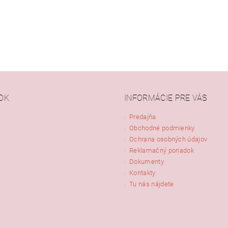
OK
INFORMÁCIE PRE VÁS
Predajňa
Obchodné podmienky
ním hodnotenie súhlasíte s
podmienkami ochrany osobných údajov
Ochrana osobných údajov
Reklamačný poriadok
Dokumenty
Kontakty
Tu nás nájdete