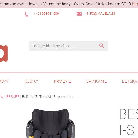
ii mimo akciového tovaru • Vernostné body • Cybex Gold -10 % s kódom GOLD
htt
+421903961009
INFO@MALEJA.SK
AČKY
KOČÍKY
KŔMENIE
SPINKANIE
DETSKÁ 
ky
BESAFE
BeSafe iZi Turn M i-Size metallic
BE
I-