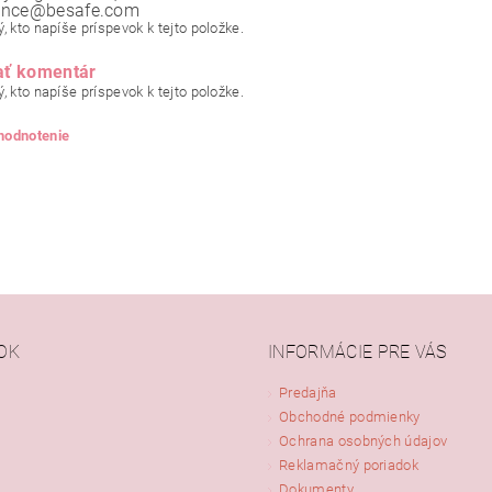
ance@besafe.com
, kto napíše príspevok k tejto položke.
ať komentár
, kto napíše príspevok k tejto položke.
 hodnotenie
OK
INFORMÁCIE PRE VÁS
Predajňa
Obchodné podmienky
ním hodnotenie súhlasíte s
podmienkami ochrany osobných údajov
Ochrana osobných údajov
Reklamačný poriadok
Dokumenty