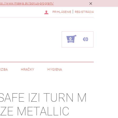
ps://www.maleja.sk/bonus-program/
|
PRIHLÁSENIE
REGISTRÁCIA
0
€0
IZBA
HRAČKY
HYGIENA
SAFE IZI TURN M
SIZE METALLIC