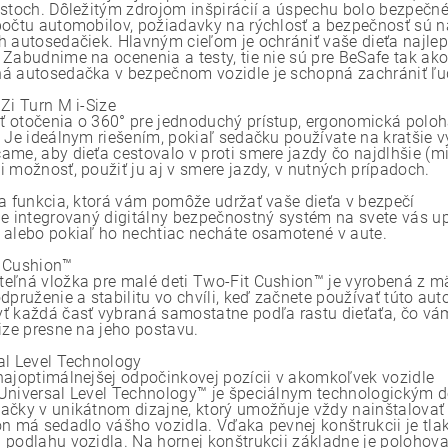
estoch. Dôležitým zdrojom inšpirácií a úspechu bolo bezpečné 
počtu automobilov, požiadavky na rýchlosť a bezpečnosť sú
h autosedačiek. Hlavným cieľom je ochrániť vaše dieťa naj
 Zabudnime na ocenenia a testy, tie nie sú pre BeSafe tak ak
á autosedačka v bezpečnom vozidle je schopná zachrániť ľud
Zi Turn M i-Size
 otočenia o 360° pre jednoduchý prístup, ergonomická poloha 
. Je ideálnym riešením, pokiaľ sedačku používate na kratšie 
ame, aby dieťa cestovalo v proti smere jazdy čo najdlhšie (m
i možnosť, použiť ju aj v smere jazdy, v nutných prípadoch.
na funkcia, ktorá vám pomôže udržať vaše dieťa v bezpečí
ne integrovaný digitálny bezpečnostný systém na svete vás u
 alebo pokiaľ ho nechtiac necháte osamotené v aute.
 Cushion™
eľná vložka pre malé deti Two-Fit Cushion™ je vyrobená z mä
dpruženie a stabilitu vo chvíli, keď začnete používať túto au
ť každá časť vybraná samostatne podľa rastu dieťaťa, čo vám
Size presne na jeho postavu.
al Level Technology
najoptimálnejšej odpočinkovej pozícii v akomkoľvek vozidle
Universal Level Technology™ je špeciálnym technologickým d
ačky v unikátnom dizajne, ktorý umožňuje vždy nainštalovať
on má sedadlo vášho vozidla. Vďaka pevnej konštrukcii je tl
 podlahu vozidla. Na hornej konštrukcii základne je polohova