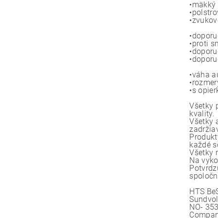
•mäkký 
•polstr
•zvukov
•doporu
•proti s
•doporu
•doporu
•váha a
•rozmer
•s opier
Všetky 
kvality.
Všetky 
zadržia
Produkt
každé s
Všetky 
Na vyko
Potvrdz
spoločn
HTS BeS
Sundvol
NO- 353
Company