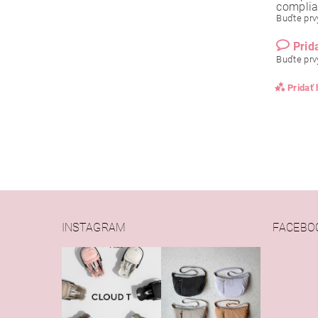
compli
Buďte prvý
Prid
Buďte prvý
Pridať
INSTAGRAM
FACEBO
Vlože