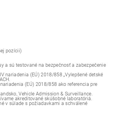
j pozícii)
sy a sú testované na bezpečnosť a zabezpečenie
IV nariadenia (EÚ) 2018/858 „Vylepšené detské
EACH.
nariadenia (EÚ) 2018/858 ako referencia pre
ndsko, Vehicle Admission & Surveillance.
ívame akreditované skúšobné laboratóriá.
né v súlade s požiadavkami a schválené