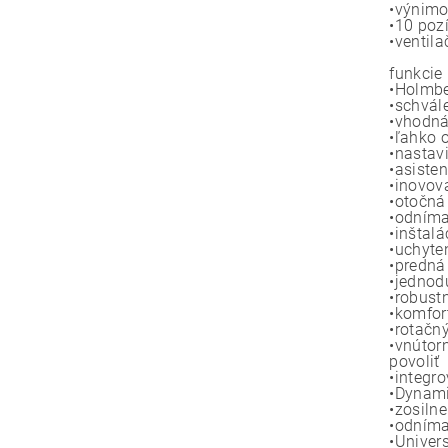
•výnimo
•10 poz
•ventil
funkcie
•Holmbe
•schvál
•vhodná
•ľahko 
•nastav
•asiste
•inovov
•otočná
•odníma
•inštalá
•uchyte
•predná
•jednod
•robust
•komfor
•rotačn
•vnútor
povoliť
•integr
•Dynami
•zosiln
•odníma
•Univer