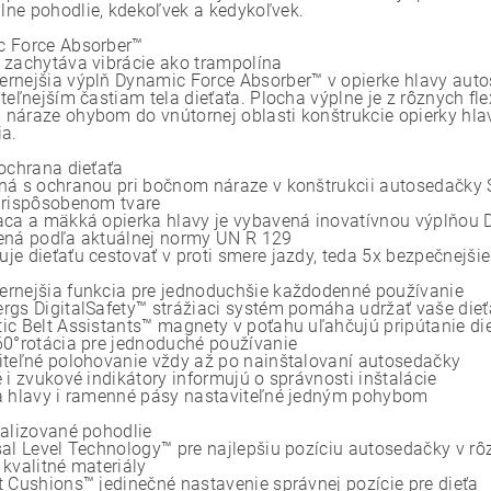
ne pohodlie, kdekoľvek a kedykoľvek.
 Force Absorber™
 zachytáva vibrácie ako trampolína
rnejšia výplň Dynamic Force Absorber™ v opierke hlavy aut
teľnejším častiam tela dieťaťa. Plocha výplne je z rôznych fle
náraze ohybom do vnútornej oblasti konštrukcie opierky hlav
ia.
 ochrana dieťaťa
ná s ochranou pri bočnom náraze v konštrukcii autosedačky 
prispôsobenom tvare
aca a mäkká opierka hlavy je vybavená inovatívnou výplňou
ená podľa aktuálnej normy UN R 129
je dieťaťu cestovať v proti smere jazdy, teda 5x bezpečnejšie
rnejšia funkcia pre jednoduchšie každodenné používanie
rgs DigitalSafety™ strážiaci systém pomáha udržať vaše dieť
ic Belt Assistants™ magnety v poťahu uľahčujú pripútanie di
60°rotácia pre jednoduché používanie
iteľné polohovanie vždy až po nainštalovaní autosedačky
 i zvukové indikátory informujú o správnosti inštalácie
a hlavy i ramenné pásy nastaviteľné jedným pohybom
ualizované pohodlie
sal Level Technology™ pre najlepšiu pozíciu autosedačky v 
 kvalitné materiály
t Cushions™ jedinečné nastavenie správnej pozície pre dieťa