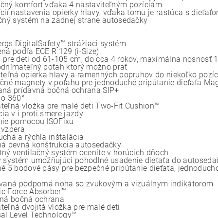
čný komfort vďaka 4 nastaviteľným pozíciám
ícií nastavenia opierky hlavy, vďaka tomu je rastúca s dieťať
ačný systém na zadnej strane autosedačky
rgs DigitalSafety™ strážiaci systém
ená podľa ECE R 129 (i-Size)
 pre deti od 61-105 cm, do cca 4 rokov, maximálna nosnosť 
odnímateľný poťah ktorý možno prať
iteľná opierka hlavy a ramenných popruhov do niekoľko pozícií
nčné magnety v poťahu pre jednoduché pripútanie dieťaťa Mag
aná prídavná bočná ochrana SIP+
 o 360°
teľná vložka pre malé deti Two-Fit Cushion™
cia v i proti smere jazdy
nie pomocou ISOFixu
 vzpera
uchá a rýchla inštalácia
ná pevná konštrukcia autosedačky
tný ventilačný systém oceníte v horúcich dňoch
ý systém umožňujúci pohodlné usadenie dieťaťa do autoseda
né 5 bodové pásy pre bezpečné pripútanie dieťaťa, jednoducho
ovaná podporná noha so zvukovým a vizuálnym indikátorom
c Force Absorber™
ená bočná ochrana
teľná dvojitá vložka pre malé deti
sal Level Technology™