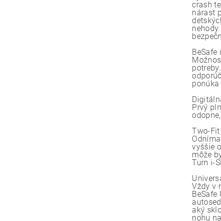
crash t
nárast 
detskýc
nehody.
bezpečn
BeSafe i
Možnosť
potreby
odporúč
ponúka 
Digitál
Prvý pl
odopne,
Two-Fit
Odnímat
vyššie o
môže by
Turn i-
Univers
Vždy v 
BeSafe 
autosed
aký skl
nohu na