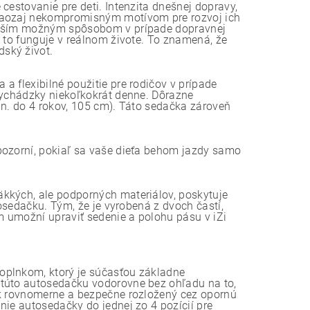
cestovanie pre deti. Intenzita dnešnej dopravy,
 naozaj nekompromisným motívom pre rozvoj ich
lepším možným spôsobom v prípade dopravnej
o to funguje v reálnom živote. To znamená, že
ský život.
a flexibilné použitie pre rodičov v prípade
vychádzky niekoľkokrát denne. Dôrazne
in. do 4 rokov, 105 cm). Táto sedačka zároveň
pozorní, pokiaľ sa vaše dieťa behom jazdy samo
kkých, ale podporných materiálov, poskytuje
tosedačku. Tým, že je vyrobená z dvoch častí,
 umožní upraviť sedenie a polohu pásu v iZi
oplnkom, ktorý je súčasťou základne
 túto autosedačku vodorovne bez ohľadu na to,
ak rovnomerne a bezpečne rozložený cez opornú
nie autosedačky do jednej zo 4 pozícií pre