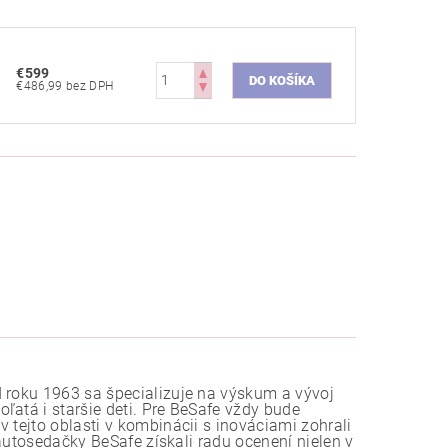
€599
€486,99 bez DPH
d roku 1963 sa špecializuje na výskum a vývoj
ľatá i staršie deti. Pre BeSafe vždy bude
 tejto oblasti v kombinácii s inováciami zohrali
 autosedačky BeSafe získali radu ocenení nielen v