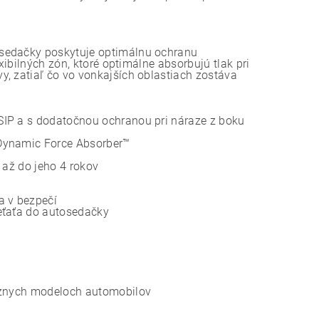
osedačky poskytuje optimálnu ochranu
xibilných zón, ktoré optimálne absorbujú tlak pri
y, zatiaľ čo vo vonkajších oblastiach zostáva
SIP a s dodatočnou ochranou pri náraze z boku
 Dynamic Force Absorber™
 až do jeho 4 rokov
a v bezpečí
eťaťa do autosedačky
rôznych modeloch automobilov