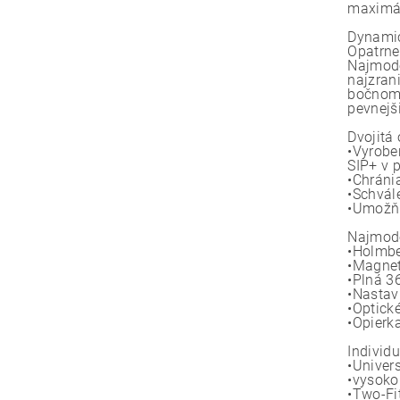
maximál
Dynamic
Opatrne
Najmode
najzrani
bočnom 
pevnejš
Dvojitá
•Vyrobe
SIP+ v 
•Chráni
•Schvál
•Umožňu
Najmode
•Holmbe
•Magnet
•Plná 3
•Nastav
•Optické
•Opierk
Individ
•Univer
•vysoko
•Two-Fi