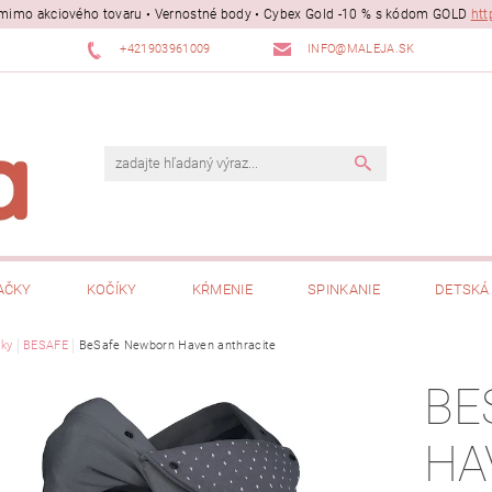
ii mimo akciového tovaru • Vernostné body • Cybex Gold -10 % s kódom GOLD
htt
+421903961009
INFO@MALEJA.SK
AČKY
KOČÍKY
KŔMENIE
SPINKANIE
DETSKÁ 
ky
BESAFE
BeSafe Newborn Haven anthracite
BE
HA