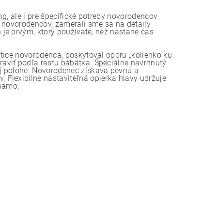
g, ale i pre špecifické potreby novorodencov
e novorodencov, zamerali sme sa na detaily
je prvým, ktorý používate, než nastane čas
tice novorodenca, poskytoval oporu „kolienko ku
aviť podľa rastu bábätka. Špeciálne navrhnutý
j polohe. Novorodenec získava pevnú a
Flexibilne nastaviteľná opierka hlavy udržuje
 samo.