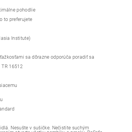
timálne pohodlie
 to preferujete
sia Institute)
 ťažkosťami sa dôrazne odporúča poradiť sa
EN TR 16512
osiacemu
ru
tandard
idlá. Nesušte v sušičke. Nečistite suchým