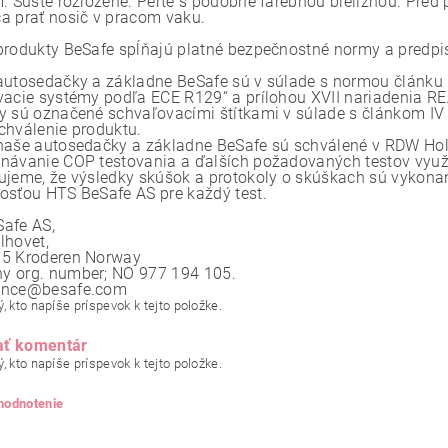
m. Sušte rozložené. Perte s podobne farebnou bielizňou. Pred
a prať nosič v pracom vaku.
produkty BeSafe spĺňajú platné bezpečnostné normy a predpi
autosedačky a základne BeSafe sú v súlade s normou článku 
vacie systémy podľa ECE R129“ a prílohou XVII nariadenia R
y sú označené schvaľovacími štítkami v súlade s článkom IV 
chválenie produktu.
naše autosedačky a základne BeSafe sú schválené v RDW Hola
návanie COP testovania a ďalších požadovaných testov využ
ujeme, že výsledky skúšok a protokoly o skúškach sú vykona
osťou HTS BeSafe AS pre každý test.
afe AS,
lhovet,
5 Kroderen Norway
 org. number; NO 977 194 105.
ance@besafe.com
, kto napíše príspevok k tejto položke.
ať komentár
, kto napíše príspevok k tejto položke.
 hodnotenie