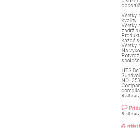
čistení
odporúč
Všetky 
kvality.
Všetky 
zadržia
Produkt
každé s
Všetky 
Na vyko
Potvrdz
spoločn
HTS BeS
Sundvol
NO- 353
Company
compli
Buďte prvý
Prid
Buďte prvý
Pridať