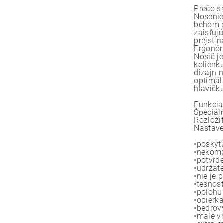
Prečo s
Nosenie
behom p
zaisťuj
prejsť 
Ergonóm
Nosič j
kolienk
dizajn 
optimál
hlavičk
Funkcia
Špeciál
Rozloži
Nastaven
•poskyt
•nekomp
•potvrd
•udržat
•nie je
•tesnos
•polohu
•opierk
•bedrov
•malé v