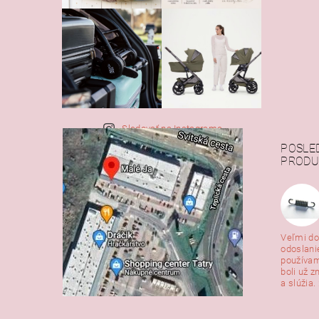
Sledovať na Instagrame
POSLE
PRODU
Veľmi do
odoslani
používam
boli už z
a slúžia. 