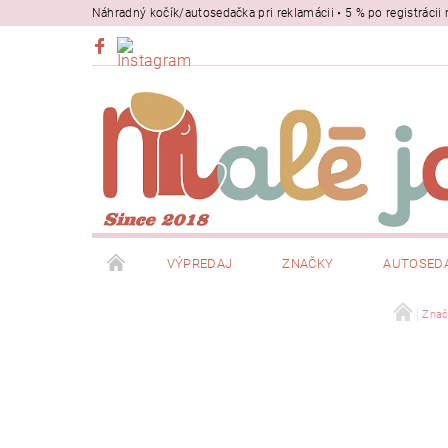
Náhradný kočík/autosedačka pri reklamácii • 5 % po registrác
VÝPREDAJ
ZNAČKY
AUTOSED
BEZPEČNOSŤ
NOSIČE
Znač