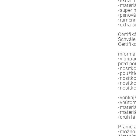
•extra 
•materi
•super 
•penová
•ramenn
•extra 
Certifik
Schvále
Certifi
informác
•v príp
pred po
•nosítk
•použit
•nosítk
•nosítk
•nosítk
•vonkaj
•vnútor
•materi
•materi
•druh l
Pranie 
•možno 