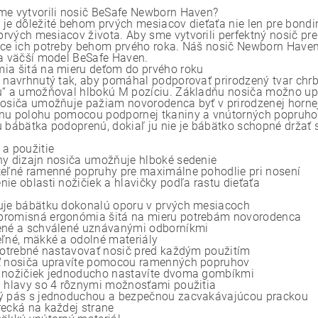
me vytvorili nosič BeSafe Newborn Haven?
 je dôležité behom prvých mesiacov dieťaťa nie len pre bondin
rvých mesiacov života. Aby sme vytvorili perfektný nosič pr
úce ich potreby behom prvého roka. Náš nosič Newborn Haven 
na väčší model BeSafe Haven.
ia šitá na mieru deťom do prvého roku
e navrhnutý tak, aby pomáhal podporovať prirodzený tvar chrb
u“ a umožňoval hlbokú M pozíciu. Základňu nosiča možno upr
nosiča umožňuje pažiam novorodenca byť v prirodzenej horne
nu polohu pomocou podpornej tkaniny a vnútorných popruhov. 
u bábätka podoprenú, dokiaľ ju nie je bábätko schopné držať
 a použitie
ny dizajn nosiča umožňuje hlboké sedenie
teľné ramenné popruhy pre maximálne pohodlie pri nosení
ie oblasti nožičiek a hlavičky podľa rastu dieťaťa
uje bábätku dokonalú oporu v prvých mesiacoch
romisná ergonómia šitá na mieru potrebám novorodenca
ené a schválené uznávanými odborníkmi
eľné, mäkké a odolné materiály
 potrebné nastavovať nosič pred každým použitím
ť nosiča upravíte pomocou ramenných popruhov
 nožičiek jednoducho nastavíte dvoma gombíkmi
a hlavy so 4 rôznymi možnosťami použitia
ý pás s jednoduchou a bezpečnou zacvakávajúcou prackou
recká na každej strane