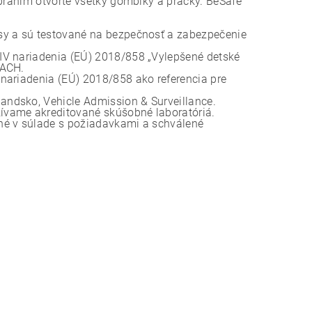
 praním otvorte všetky gombíky a pracky. BeSafe
sy a sú testované na bezpečnosť a zabezpečenie
IV nariadenia (EÚ) 2018/858 „Vylepšené detské
EACH.
nariadenia (EÚ) 2018/858 ako referencia pre
ndsko, Vehicle Admission & Surveillance.
ívame akreditované skúšobné laboratóriá.
né v súlade s požiadavkami a schválené