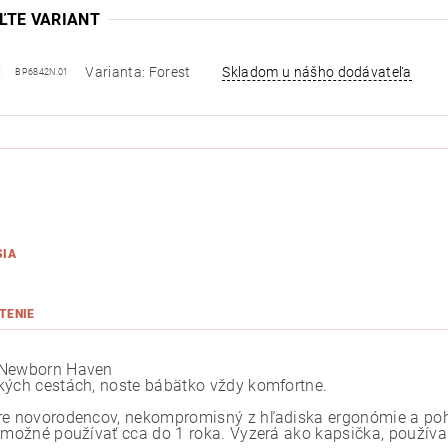
ĽTE VARIANT
Varianta: Forest
Skladom u nášho dodávateľa
BP6842N.01
SIA
TENIE
 Newborn Haven
kých cestách, noste bábätko vždy komfortne.
re novorodencov, nekompromisný z hľadiska ergonómie a poho
e možné používať cca do 1 roka. Vyzerá ako kapsička, používan