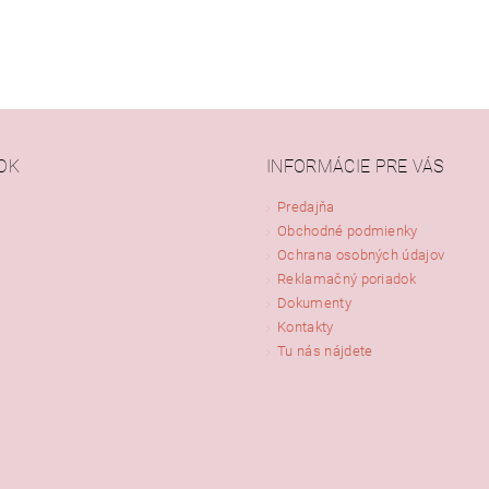
OK
INFORMÁCIE PRE VÁS
Predajňa
Obchodné podmienky
ním hodnotenie súhlasíte s
podmienkami ochrany osobných údajov
Ochrana osobných údajov
Reklamačný poriadok
Dokumenty
Kontakty
Tu nás nájdete