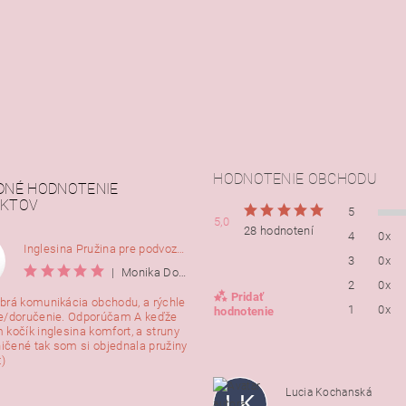
HODNOTENIE OBCHODU
DNÉ HODNOTENIE
KTOV
5
5,0
28 hodnotení
4
0x
Inglesina Pružina pre podvozok Comfort, 2ks
3
0x
|
Monika Dorušáková
2
0x
Pridať
brá komunikácia obchodu, a rýchle
1
0x
hodnotenie
e/doručenie. Odporúčam A keďže
 kočík inglesina komfort, a struny
ničené tak som si objednala pružiny
:)
Lucia Kochanská
LK