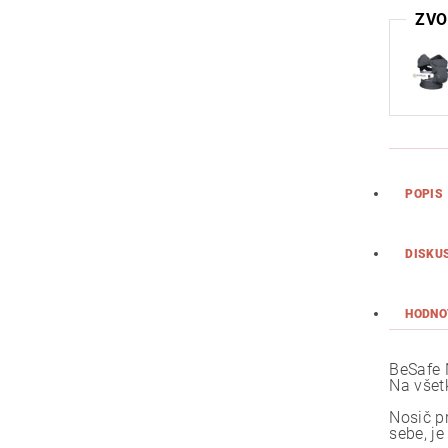
ZVO
POPIS
DISKU
HODNO
BeSafe
Na všet
Nosič p
sebe, j