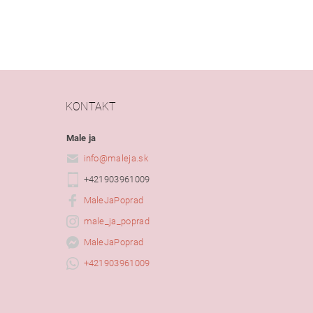
KONTAKT
Male ja
info
@
maleja.sk
+421903961009
MaleJaPoprad
male_ja_poprad
MaleJaPoprad
+421903961009