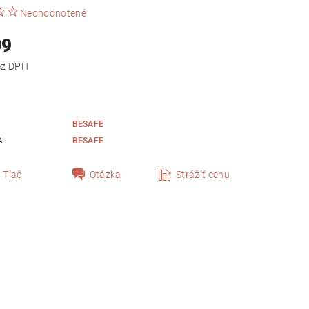
Neohodnotené
99
,16 bez DPH
BESAFE
A
BESAFE
Tlač
Otázka
Strážiť cenu