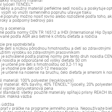
mäkký vnútorný materiál
ál lyocell TENCEL™
mäkký a pružný materiál perfektne sedí nosiču a poskytuje op
 výplň vo vnútri ramenného popruhu uľavuje tlaku
é popruhy možno nosiť rovno alebo rozložené podľa toho, ako
široký a podporný bedrový pás
áty a ocenenia
né podľa normy CEN TR 16512 a IHDI (International Hip Dyspla
kované podľa AGR ako šetrné k chrbtu dieťaťa a rodičia
ie pre spotrebiteľa
ade detí s nízkou pôrodnou hmotnosťou a detí so zdravotnými
užitím výrobku so zdravotným pracovníkom
o je schválené podľa platnej normy pre tento druh nosidla C
ie nosidla je odporúčané od výšky dieťaťa 50 cm
o je určené pre deti s hmotnosťou od 3,2-11 kg
o je vhodné pre deti od 0-12 mesiacov
o je určené na nosenie na bruchu, čelo dieťaťa je smerom k n
ší materiál: 100% polyester (recyklovaný)
ný materiál: 40% bavlny, 40% TENCEL™ lyocelly, 20% polyeste
ál výplne: polyuretánová pena
ál štandard: všetky použité materiály spĺňajú prísny REACH š
átok: mäkká väzba
a údržba
prať v práčke na programe jemného prania. Nepoužívajte biel