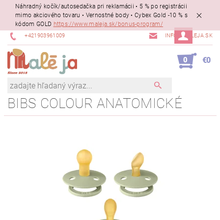
Náhradný kočík/autosedačka pri reklamácii • 5 % po registrácii
mimo akciového tovaru • Vernostné body • Cybex Gold -10 % s
kódom GOLD
https://www.maleja.sk/bonus-program/
+421903961009
INFO@MALEJA.SK
0
€0
BIBS COLOUR ANATOMICKÉ