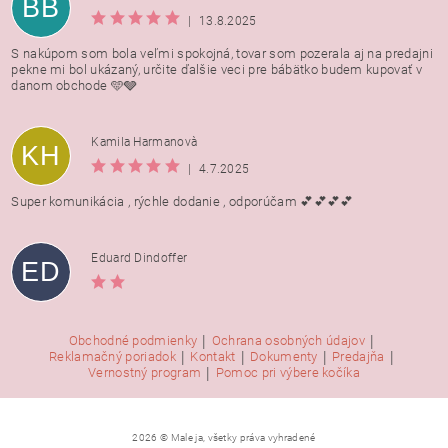
BB
|
13.8.2025
S nakúpom som bola veľmi spokojná, tovar som pozerala aj na predajni
pekne mi bol ukázaný, určite ďalšie veci pre bábätko budem kupovať v
danom obchode 🩵🩶
Kamila Harmanovà
KH
|
4.7.2025
Super komunikácia , rýchle dodanie , odporúčam 💕💕💕💕
Eduard Dindoffer
ED
|
|
Obchodné podmienky
Ochrana osobných údajov
|
|
|
|
Reklamačný poriadok
Kontakt
Dokumenty
Predajňa
|
Vernostný program
Pomoc pri výbere kočíka
2026 © Male ja, všetky práva vyhradené