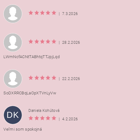
|
7.3.2026
|
28.2.2026
LWmNcfACNtTABhtqTTJpjLqd
|
22.2.2026
SoDXRRCBqLaOpXTVnLyVw
Daniela Kohútová
DK
|
4.2.2026
Veľmi som spokojná