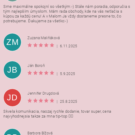
Sme maximálne spokojní so všetkým:-) Stále nám poradia, odporučia s
tým najlepším úmyslom. Mám rada obchody, kde na vás netlačia s
kúpou za každú cenu! A v Malom Ja vždy dostaneme presne to, čo
potrebujeme. Ďakujeme za všetko:-)
Zuzana Maliňáková
ZM
|
6.11.2025
Ján Boroň
JB
|
5.9.2025
Jennifer Drugdová
JD
|
25.8.2025
Skvela komunikacia, naozaj rychle dodanie, tovar super, cena
najvyhodnejsia takze za mna tip-top 👍🏻
Barbora Bížová