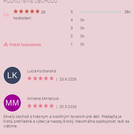
HODNOTENIE OBCHODU
5
28x
28
5,0
hodnotení
4
0x
3
0x
2
0x
1
0x
Pridať hodnotenie
Lucia Kochanská
LK
|
23.6.2026
Miriama Mintaľová
MM
|
20.5.2026
Skvelý obchod s krásnym a kvalitným tovarom pre deti. Predajňa je
čistá, prehľadná a výber je naozaj široký. Maximálna spokojnosť, radi sa
vrátime.