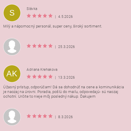
Vložením hodnotenie súhlasíte s
podmienkami ochrany
Slávka
S
osobných údajov
|
4.5.2026
Milý a nápomocný personál, super ceny, široký sortiment.
|
25.3.2026
Adriana Krehakova
AK
|
13.3.2026
Úžasný prístup, odporúčam! Dá sa dohodnúť na cene a kominunikácia
je naozaj na úrovni. Poradia, pošlú do mailu, odpovedajú- sú naozaj
ochotní. Určite to nieje môj posledný nákup. Ďakujem
|
8.3.2026