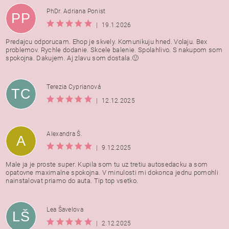
PhDr. Adriana Ponist
PP
|
19.1.2026
Predajcu odporucam. Ehop je skvely. Komunikuju hned. Volaju. Bex
problemov. Rychle dodanie. Skcele balenie. Spolahlivo. S nakupom som
spokojna. Dakujem. Aj zlavu som dostala.🙂
Terezia Cyprianová
TC
|
12.12.2025
Alexandra Š.
A
|
9.12.2025
Male ja je proste super. Kupila som tu uz tretiu autosedacku a som
opatovne maximalne spokojna. V minulosti mi dokonca jednu pomohli
nainstalovat priamo do auta. Tip top vsetko.
Lea Šavelova
LŠ
|
2.12.2025