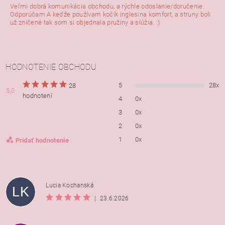
Veľmi dobrá komunikácia obchodu, a rýchle odoslanie/doručenie.
Odporúčam A keďže používam kočík inglesina komfort, a struny boli
už zničené tak som si objednala pružiny a slúžia. :)
HODNOTENIE OBCHODU
5
28x
28
5,0
hodnotení
4
0x
3
0x
2
0x
1
0x
Pridať hodnotenie
Lucia Kochanská
LK
|
23.6.2026