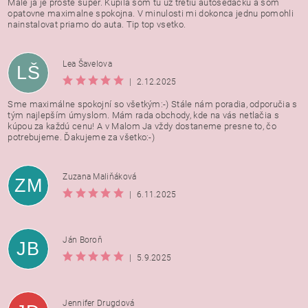
Male ja je proste super. Kupila som tu uz tretiu autosedacku a som
opatovne maximalne spokojna. V minulosti mi dokonca jednu pomohli
nainstalovat priamo do auta. Tip top vsetko.
Lea Šavelova
LŠ
|
2.12.2025
Sme maximálne spokojní so všetkým:-) Stále nám poradia, odporučia s
tým najlepším úmyslom. Mám rada obchody, kde na vás netlačia s
kúpou za každú cenu! A v Malom Ja vždy dostaneme presne to, čo
potrebujeme. Ďakujeme za všetko:-)
Zuzana Maliňáková
ZM
|
6.11.2025
Ján Boroň
JB
|
5.9.2025
Jennifer Drugdová