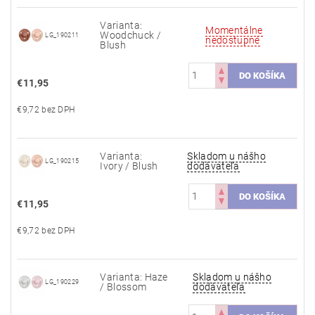
Varianta:
Momentálne
Woodchuck /
LG_190211
nedostupné
Blush
€11,95
€9,72 bez DPH
Varianta:
Skladom u nášho
LG_190215
Ivory / Blush
dodávateľa
€11,95
€9,72 bez DPH
Varianta: Haze
Skladom u nášho
LG_190229
/ Blossom
dodávateľa