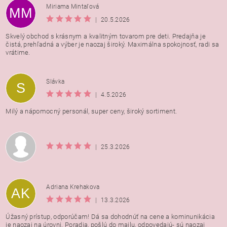
Miriama Mintaľová
MM
|
20.5.2026
Skvelý obchod s krásnym a kvalitným tovarom pre deti. Predajňa je
čistá, prehľadná a výber je naozaj široký. Maximálna spokojnosť, radi sa
vrátime.
Vložením hodnotenie súhlasíte s
podmienkami ochrany
Slávka
S
osobných údajov
|
4.5.2026
Milý a nápomocný personál, super ceny, široký sortiment.
|
25.3.2026
Adriana Krehakova
AK
|
13.3.2026
Úžasný prístup, odporúčam! Dá sa dohodnúť na cene a kominunikácia
je naozaj na úrovni. Poradia, pošlú do mailu, odpovedajú- sú naozaj