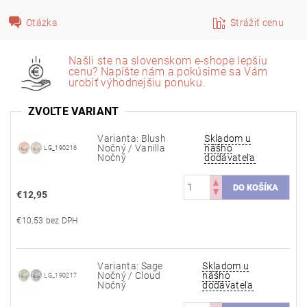
Otázka
Strážiť cenu
Našli ste na slovenskom e-shope lepšiu
cenu? Napíšte nám a pokúsime sa Vám
urobiť výhodnejšiu ponuku.
ZVOĽTE VARIANT
Varianta: Blush
Skladom u
Nočný / Vanilla
nášho
LG_190216
Nočný
dodávateľa
€12,95
€10,53 bez DPH
Varianta: Sage
Skladom u
Nočný / Cloud
nášho
LG_190217
Nočný
dodávateľa