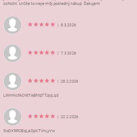
ochotní. Určite to nieje môj posledný nákup. Ďakujem
|
8.3.2026
|
7.3.2026
|
28.2.2026
LWmNcfACNtTABhtqTTJpjLqd
|
22.2.2026
SoDXRRCBqLaOpXTVnLyVw