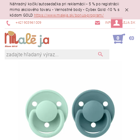
Náhradný kočík/autosedačka pri reklamácii • 5 % po registrácii
mimo akciového tovaru • Vernostné body • Cybex Gold -10 % s
kódom GOLD
https://www.maleja.sk/bonus-program/
+421903961009
INFO@MALEJA.SK
0
€0