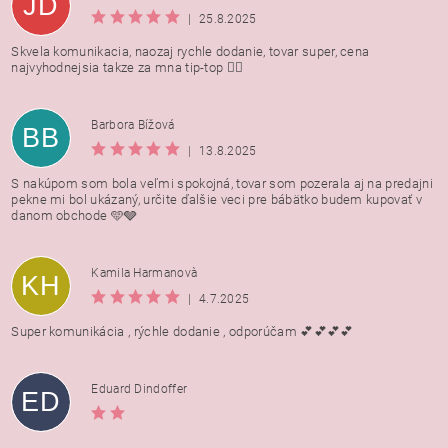
JD
|
25.8.2025
Skvela komunikacia, naozaj rychle dodanie, tovar super, cena
najvyhodnejsia takze za mna tip-top 👍🏻
Barbora Bížová
BB
|
13.8.2025
S nakúpom som bola veľmi spokojná, tovar som pozerala aj na predajni
pekne mi bol ukázaný, určite ďalšie veci pre bábätko budem kupovať v
danom obchode 🩵🩶
Kamila Harmanovà
KH
|
4.7.2025
Super komunikácia , rýchle dodanie , odporúčam 💕💕💕💕
Eduard Dindoffer
ED