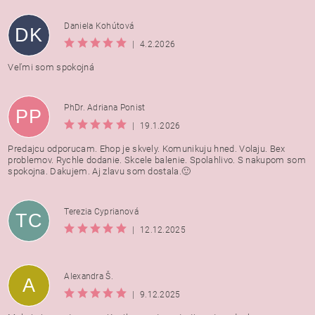
Daniela Kohútová
DK
|
4.2.2026
Veľmi som spokojná
PhDr. Adriana Ponist
PP
|
19.1.2026
Predajcu odporucam. Ehop je skvely. Komunikuju hned. Volaju. Bex
problemov. Rychle dodanie. Skcele balenie. Spolahlivo. S nakupom som
spokojna. Dakujem. Aj zlavu som dostala.🙂
Terezia Cyprianová
TC
|
12.12.2025
Alexandra Š.
A
|
9.12.2025