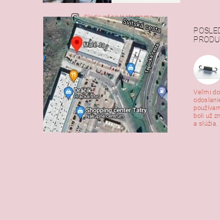
Sledovať na Instagrame
POSLE
PRODU
Veľmi do
odoslani
používam
boli už z
a slúžia. 