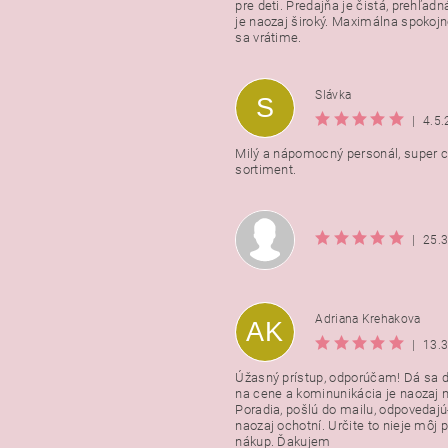
pre deti. Predajňa je čistá, prehľadn
Vložením hodnotenie súhlasít
je naozaj široký. Maximálna spokojno
podmienkami ochrany osobnýc
sa vrátime.
údajov
Slávka
S
|
4.5
Milý a nápomocný personál, super ce
sortiment.
|
25.
Adriana Krehakova
AK
|
13.
Úžasný prístup, odporúčam! Dá sa 
na cene a kominunikácia je naozaj n
Poradia, pošlú do mailu, odpovedajú
naozaj ochotní. Určite to nieje môj 
nákup. Ďakujem