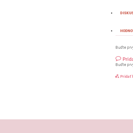
DISKU
HODNO
Buďte prvý
Prid
Buďte prvý
Pridať