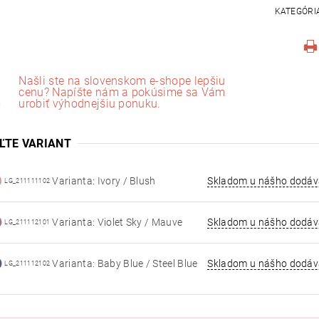
KATEGÓRI
Našli ste na slovenskom e-shope lepšiu
cenu? Napíšte nám a pokúsime sa Vám
urobiť výhodnejšiu ponuku.
ĽTE VARIANT
Varianta: Ivory / Blush
Skladom u nášho dodáv
LG_211111102
Varianta: Violet Sky / Mauve
Skladom u nášho dodáv
LG_211112101
Varianta: Baby Blue / Steel Blue
Skladom u nášho dodáv
LG_211112102