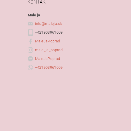
KONTAKT
Male ja
info
@
maleja.sk
+421903961009
MaleJaPoprad
male_ja_poprad
MaleJaPoprad
+421903961009