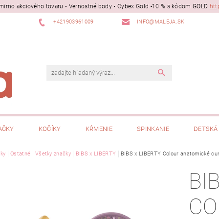
ii mimo akciového tovaru • Vernostné body • Cybex Gold -10 % s kódom GOLD
htt
+421903961009
INFO@MALEJA.SK
AČKY
KOČÍKY
KŔMENIE
SPINKANIE
DETSKÁ 
ky
Ostatné
Všetky značky
BIBS x LIBERTY
BIBS x LIBERTY Colour anatomické cuml
BI
CO