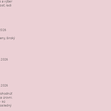
á a výber
e s
sť, radi
h
.2026
ny, široký
3.2026
3.2026
dohodnúť
a úrovni.
- sú
posledný