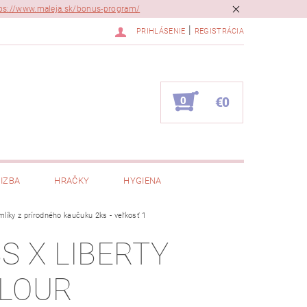
ps://www.maleja.sk/bonus-program/
|
PRIHLÁSENIE
REGISTRÁCIA
0
€0
IZBA
HRAČKY
HYGIENA
íky z prírodného kaučuku 2ks - veľkosť 1
BS X LIBERTY
LOUR