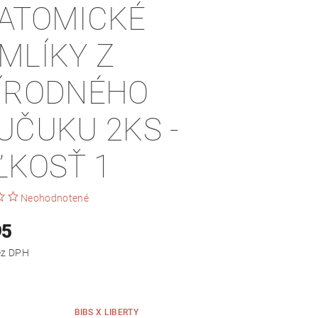
ATOMICKÉ
MLÍKY Z
ÍRODNÉHO
UČUKU 2KS -
ĽKOSŤ 1
Neohodnotené
95
,34 bez DPH
BIBS X LIBERTY