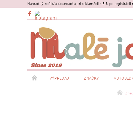
Náhradný kočík/autosedačka pri reklamácii • 5 % po registrác
VÝPREDAJ
ZNAČKY
AUTOSED
BEZPEČNOSŤ
NOSIČE
Znač