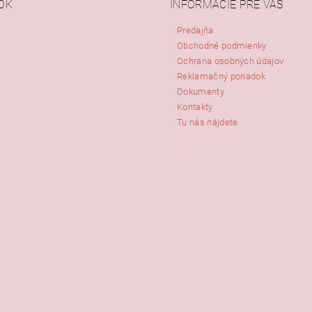
OK
INFORMÁCIE PRE VÁS
Predajňa
Obchodné podmienky
ním hodnotenie súhlasíte s
podmienkami ochrany osobných údajov
Ochrana osobných údajov
Reklamačný poriadok
Dokumenty
Kontakty
Tu nás nájdete