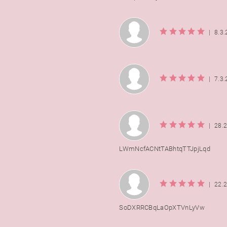
|
8.3
|
7.3
|
28.
LWmNcfACNtTABhtqTTJpjLqd
|
22.
SoDXRRCBqLaOpXTVnLyVw