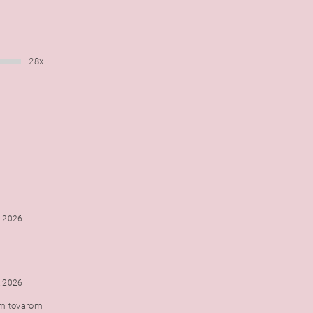
28x
6.2026
5.2026
ým tovarom