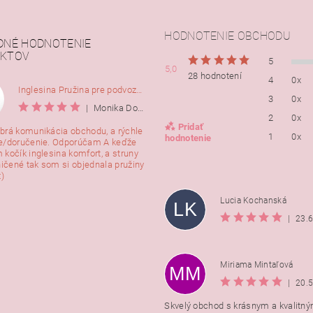
HODNOTENIE OBCHODU
DNÉ HODNOTENIE
KTOV
5
5,0
28 hodnotení
4
0x
Inglesina Pružina pre podvozok Comfort, 2ks
3
0x
|
Monika Dorušáková
2
0x
Pridať
brá komunikácia obchodu, a rýchle
1
0x
hodnotenie
e/doručenie. Odporúčam A keďže
 kočík inglesina komfort, a struny
ničené tak som si objednala pružiny
:)
Lucia Kochanská
LK
|
23.
Miriama Mintaľová
MM
|
20.
Skvelý obchod s krásnym a kvalitn