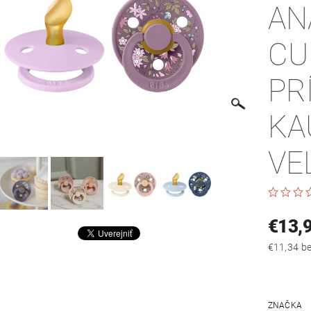
AN
CU
PR
KA
VE
€13,
€11
ZNAČKA