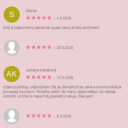
Vložením hodnotenie súhlasíte s
podmienkami ochrany
Slávka
S
osobných údajov
|
4.5.2026
Milý a nápomocný personál, super ceny, široký sortiment.
|
25.3.2026
Adriana Krehakova
AK
|
13.3.2026
Úžasný prístup, odporúčam! Dá sa dohodnúť na cene a kominunikácia
je naozaj na úrovni. Poradia, pošlú do mailu, odpovedajú- sú naozaj
ochotní. Určite to nieje môj posledný nákup. Ďakujem
|
8.3.2026