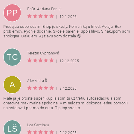
PhDr. Adriana Ponist
PP
|
19.1.2026
Predajcu odporucam. Ehop je skvely. Komunikuju hned. Volaju. Bex
problemov. Rychle dodanie. Skcele balenie. Spolahlivo. S nakupom som
spokojna. Dakujem. Aj zlavu som dostala.🙂
Terezia Cyprianová
TC
|
12.12.2025
Alexandra Š.
A
|
9.12.2025
Male ja je proste super. Kupila som tu uz tretiu autosedacku a som
opatovne maximalne spokojna. V minulosti mi dokonca jednu pomohli
nainstalovat priamo do auta. Tip top vsetko.
Lea Šavelova
LŠ
|
2.12.2025