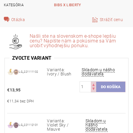
KATEGÓRIA
BIBS X LIBERTY
Otázka
Strážiť cenu
Našli ste na slovenskom e-shope lepšiu
cenu? Napíšte nám a pokúsime sa Vám
urobiť výhodnejšiu ponuku.
ZVOĽTE VARIANT
Varianta:
Skladom u nášho
LG_221111102
Ivory / Blush
dodávateľa
€13,95
€11,34 bez DPH
Varianta:
Skladom u
Violet Sky /
nášho
LG_221112101
Mauve
dodávateľa