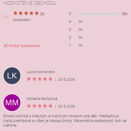
HODNOTENIE OBCHODU
5
28x
28
5,0
hodnotení
4
0x
3
0x
2
0x
1
0x
Pridať hodnotenie
Lucia Kochanská
LK
|
23.6.2026
Miriama Mintaľová
MM
|
20.5.2026
Skvelý obchod s krásnym a kvalitným tovarom pre deti. Predajňa je
čistá, prehľadná a výber je naozaj široký. Maximálna spokojnosť, radi sa
vrátime.