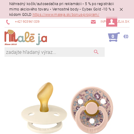
Náhradný kočík/autosedačka pri reklamácii • 5 % po registrácii
mimo akciového tovaru • Vernostné body • Cybex Gold -10 % s
kódom GOLD
https://www.maleja.sk/bonus-program/
+421903961009
INFO@MALEJA.SK
0
€0