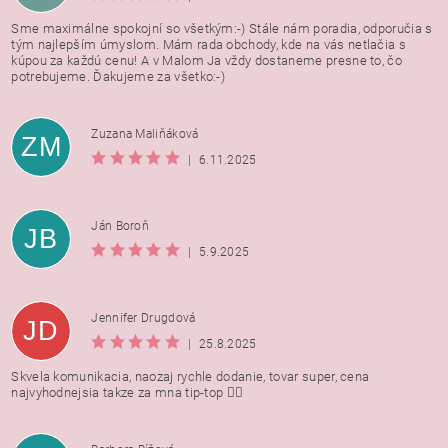
Sme maximálne spokojní so všetkým:-) Stále nám poradia, odporučia s
tým najlepším úmyslom. Mám rada obchody, kde na vás netlačia s
kúpou za každú cenu! A v Malom Ja vždy dostaneme presne to, čo
potrebujeme. Ďakujeme za všetko:-)
Zuzana Maliňáková
ZM
|
6.11.2025
Ján Boroň
JB
|
5.9.2025
Jennifer Drugdová
JD
|
25.8.2025
Skvela komunikacia, naozaj rychle dodanie, tovar super, cena
najvyhodnejsia takze za mna tip-top 👍🏻