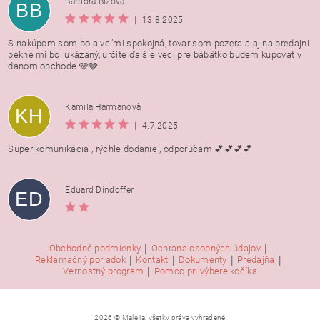
Barbora Bížová
BB
|
13.8.2025
S nakúpom som bola veľmi spokojná, tovar som pozerala aj na predajni
pekne mi bol ukázaný, určite ďalšie veci pre bábätko budem kupovať v
danom obchode 🩵🩶
Kamila Harmanovà
KH
|
4.7.2025
Super komunikácia , rýchle dodanie , odporúčam 💕💕💕💕
Eduard Dindoffer
ED
|
|
Obchodné podmienky
Ochrana osobných údajov
|
|
|
|
Reklamačný poriadok
Kontakt
Dokumenty
Predajňa
|
Vernostný program
Pomoc pri výbere kočíka
2026 © Male ja, všetky práva vyhradené