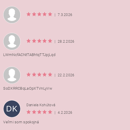
|
7.3.2026
|
28.2.2026
LWmNcfACNtTABhtqTTJpjLqd
|
22.2.2026
SoDXRRCBqLaOpXTVnLyVw
Daniela Kohútová
DK
|
4.2.2026
Veľmi som spokojná