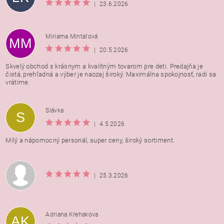
|
23.6.2026
Miriama Mintaľová
MM
|
20.5.2026
Skvelý obchod s krásnym a kvalitným tovarom pre deti. Predajňa je
čistá, prehľadná a výber je naozaj široký. Maximálna spokojnosť, radi sa
vrátime.
Vložením hodnotenie súhlasíte s
podmienkami ochrany
Slávka
S
osobných údajov
|
4.5.2026
Milý a nápomocný personál, super ceny, široký sortiment.
|
25.3.2026
Adriana Krehakova
AK