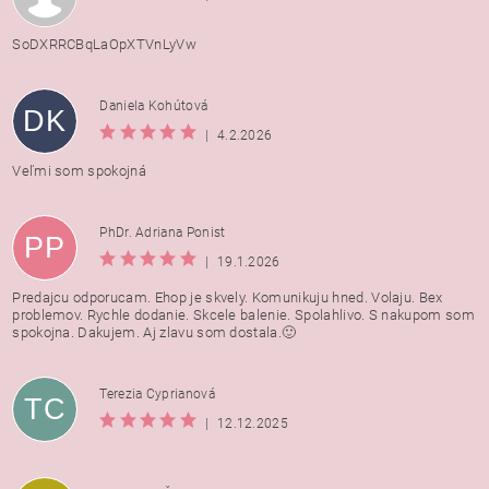
SoDXRRCBqLaOpXTVnLyVw
Daniela Kohútová
DK
|
4.2.2026
Veľmi som spokojná
PhDr. Adriana Ponist
PP
|
19.1.2026
Predajcu odporucam. Ehop je skvely. Komunikuju hned. Volaju. Bex
problemov. Rychle dodanie. Skcele balenie. Spolahlivo. S nakupom som
spokojna. Dakujem. Aj zlavu som dostala.🙂
Terezia Cyprianová
TC
|
12.12.2025