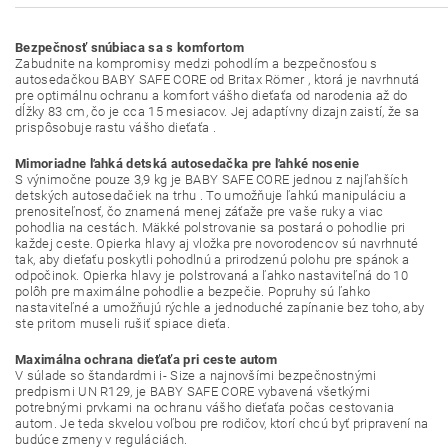
Bezpečnosť snúbiaca sa s komfortom
Zabudnite na kompromisy medzi pohodlím a bezpečnosťou s
autosedačkou BABY SAFE CORE od Britax Römer , ktorá je navrhnutá
pre optimálnu ochranu a komfort vášho dieťaťa od narodenia až do
dĺžky 83 cm, čo je cca 15 mesiacov. Jej adaptívny dizajn zaistí, že sa
prispôsobuje rastu vášho dieťaťa .
Mimoriadne ľahká detská autosedačka pre ľahké nosenie
S výnimočne pouze 3,9 kg je BABY SAFE CORE jednou z najľahších
detských autosedačiek na trhu . To umožňuje ľahkú manipuláciu a
prenositeľnosť, čo znamená menej záťaže pre vaše ruky a viac
pohodlia na cestách. Mäkké polstrovanie sa postará o pohodlie pri
každej ceste. Opierka hlavy aj vložka pre novorodencov sú navrhnuté
tak, aby dieťaťu poskytli pohodlnú a prirodzenú polohu pre spánok a
odpočinok. Opierka hlavy je polstrovaná a ľahko nastaviteľná do 10
polôh pre maximálne pohodlie a bezpečie. Popruhy sú ľahko
nastaviteľné a umožňujú rýchle a jednoduché zapínanie bez toho, aby
ste pritom museli rušiť spiace dieťa.
Maximálna ochrana dieťaťa pri ceste autom
V súlade so štandardmi i- Size a najnovšími bezpečnostnými
predpismi UN R129, je BABY SAFE CORE vybavená všetkými
potrebnými prvkami na ochranu vášho dieťaťa počas cestovania
autom. Je teda skvelou voľbou pre rodičov, ktorí chcú byť pripravení na
budúce zmeny v reguláciách.