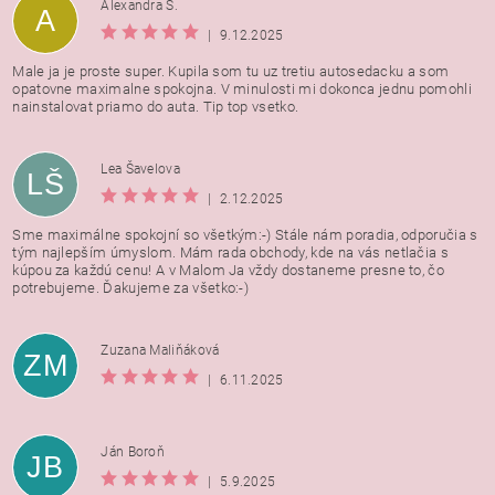
Alexandra Š.
A
|
9.12.2025
Male ja je proste super. Kupila som tu uz tretiu autosedacku a som
opatovne maximalne spokojna. V minulosti mi dokonca jednu pomohli
nainstalovat priamo do auta. Tip top vsetko.
Lea Šavelova
LŠ
|
2.12.2025
Sme maximálne spokojní so všetkým:-) Stále nám poradia, odporučia s
tým najlepším úmyslom. Mám rada obchody, kde na vás netlačia s
kúpou za každú cenu! A v Malom Ja vždy dostaneme presne to, čo
potrebujeme. Ďakujeme za všetko:-)
Zuzana Maliňáková
ZM
|
6.11.2025
Ján Boroň
JB
|
5.9.2025