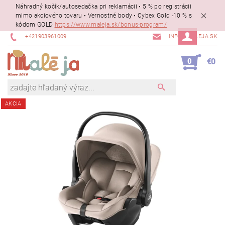
Náhradný kočík/autosedačka pri reklamácii • 5 % po registrácii
mimo akciového tovaru • Vernostné body • Cybex Gold -10 % s
kódom GOLD
https://www.maleja.sk/bonus-program/
+421903961009
INFO@MALEJA.SK
0
€0
AKCIA