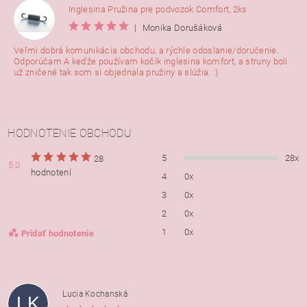
Inglesina Pružina pre podvozok Comfort, 2ks
|
Monika Dorušáková
Veľmi dobrá komunikácia obchodu, a rýchle odoslanie/doručenie.
Odporúčam A keďže používam kočík inglesina komfort, a struny boli
už zničené tak som si objednala pružiny a slúžia. :)
HODNOTENIE OBCHODU
5
28x
28
5,0
hodnotení
4
0x
3
0x
2
0x
1
0x
Pridať hodnotenie
Lucia Kochanská
LK