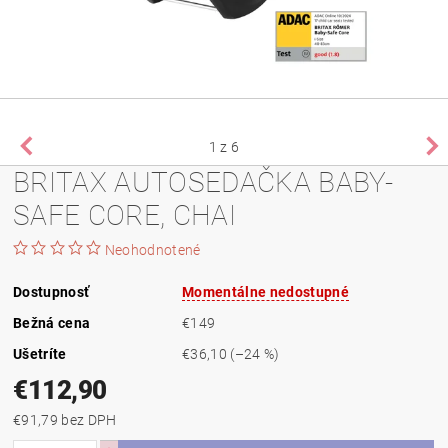
1
z 6
BRITAX AUTOSEDAČKA BABY-
SAFE CORE, CHAI
Neohodnotené
Dostupnosť
Momentálne nedostupné
Bežná cena
€149
Ušetríte
€36,10
(–24 %)
€112,90
€91,79 bez DPH