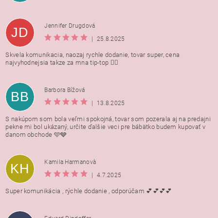
Jennifer Drugdová
JD
|
25.8.2025
Skvela komunikacia, naozaj rychle dodanie, tovar super, cena
najvyhodnejsia takze za mna tip-top 👍🏻
Barbora Bížová
BB
|
13.8.2025
S nakúpom som bola veľmi spokojná, tovar som pozerala aj na predajni
pekne mi bol ukázaný, určite ďalšie veci pre bábätko budem kupovať v
danom obchode 🩵🩶
Kamila Harmanovà
KH
|
4.7.2025
Super komunikácia , rýchle dodanie , odporúčam 💕💕💕💕