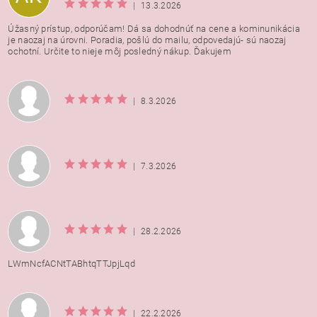
|
13.3.2026
Úžasný prístup, odporúčam! Dá sa dohodnúť na cene a kominunikácia
je naozaj na úrovni. Poradia, pošlú do mailu, odpovedajú- sú naozaj
ochotní. Určite to nieje môj posledný nákup. Ďakujem
|
8.3.2026
|
7.3.2026
|
28.2.2026
LWmNcfACNtTABhtqTTJpjLqd
|
22.2.2026