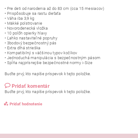
• Pre deti od narodenia až do 83 cm (cca 15 mesiacov)
• Prispôsobuje sa rastu dieťaťa
• Váha iba 3,9 kg
• Mäkké polstrovanie
• Novorodenecká vložka
• 10 polôh opierky hlavy
• Ľahko nastaviteľné popruhy
• 3bodový bezpečnostný pás
• Extra dlhá strieška
• Kompatibilný s väčšinou typov kočíkov
• Jednoduchá manipulácia s bezpečnostným pásom
• Spĺňa najprísnejšie bezpečnostné normy i-Size
Buďte prvý, kto napíše príspevok k tejto položke.
Pridať komentár
Buďte prvý, kto napíše príspevok k tejto položke.
Pridať hodnotenie