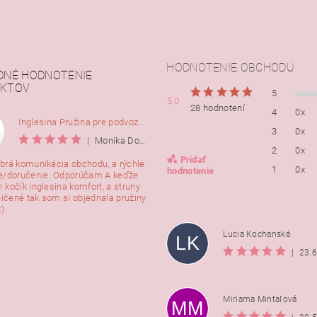
HODNOTENIE OBCHODU
DNÉ HODNOTENIE
KTOV
5
5,0
28 hodnotení
4
0x
Inglesina Pružina pre podvozok Comfort, 2ks
3
0x
|
Monika Dorušáková
2
0x
Pridať
brá komunikácia obchodu, a rýchle
1
0x
hodnotenie
e/doručenie. Odporúčam A keďže
 kočík inglesina komfort, a struny
ničené tak som si objednala pružiny
:)
Lucia Kochanská
LK
|
23.
Miriama Mintaľová
MM