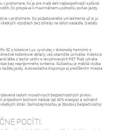
u v protismere, čo je pre malé deti najbezpečnejší spôsob
polôh, čo prispieva k maximálnemu pohodliu počas jazdy.
ozície v protismere. Do požadovaného umiestnenia už si ju
všetkých vozidlách bez ohľadu na sklon sedadla. Dieťaťu
 5Z z kolekcie Lux, vyvinutej v dokonalej harmónii s
edinečné koženkové detaily, vás okamžite uchvátia. Kolekcia
ná látka z lastúr ustríc a recyklovaných PET fliaš vytvára
avšak bez nepríjemného svrbenia. Súčasťou je mäkká vložka
as každej jazdy. Autosedačka disponuje aj predĺžením miesta
 vybavená radom inovatívnych bezpečnostných prvkov.
ri prípadnom bočnom náraze (až 40% energie) a ochrániť
 zo všetkých strán. Samozrejmosťou je 5bodový bezpečnostný
NE POCÍTI.