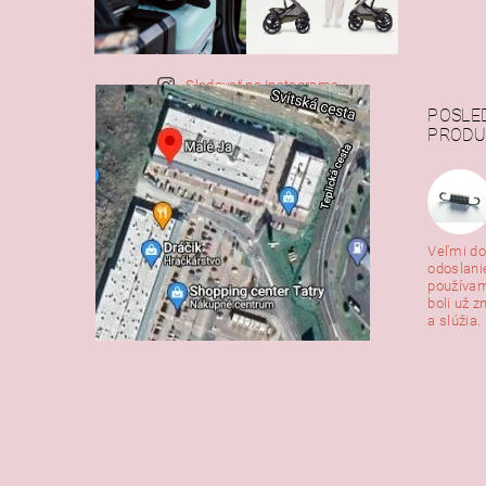
Sledovať na Instagrame
POSLE
PRODU
Veľmi do
odoslani
používam
boli už z
a slúžia. 