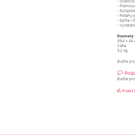
- Výškovo 
- Prémiov
- Súčasťo
- Poťahy 
- Spĺňa i
- Vyrobe
Rozmery (
59,4 x 44
Váha
5,2 kg
Buďte prvý
Prid
Buďte prvý
Pridať