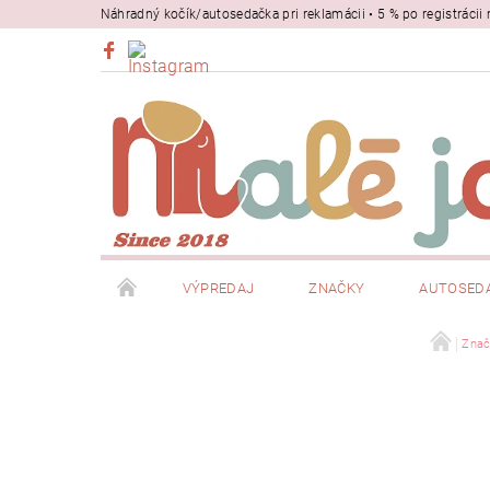
Náhradný kočík/autosedačka pri reklamácii • 5 % po registrác
VÝPREDAJ
ZNAČKY
AUTOSED
BEZPEČNOSŤ
NOSIČE
Znač