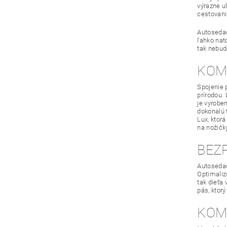
výrazne u
cestovani
Autosedač
ľahko nat
tak nebud
KOM
Spojenie 
prírodou.
je vyroben
dokonalú 
Lux, ktor
na nožičk
BEZ
Autosedač
Optimaliz
tak dieťa
pás, ktor
KOM