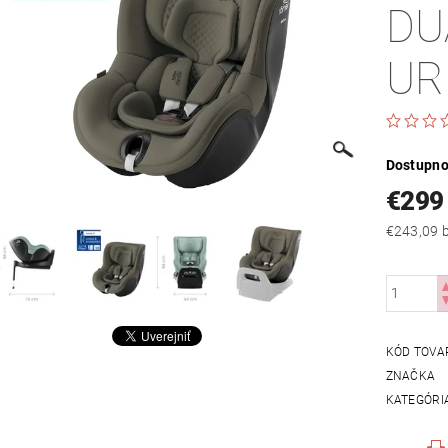
DU
UR
Dostupno
€299
€
KÓD TOVA
ZNAČKA
KATEGÓRI