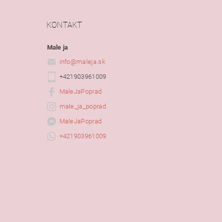
KONTAKT
Male ja
info
@
maleja.sk
+421903961009
MaleJaPoprad
male_ja_poprad
MaleJaPoprad
+421903961009