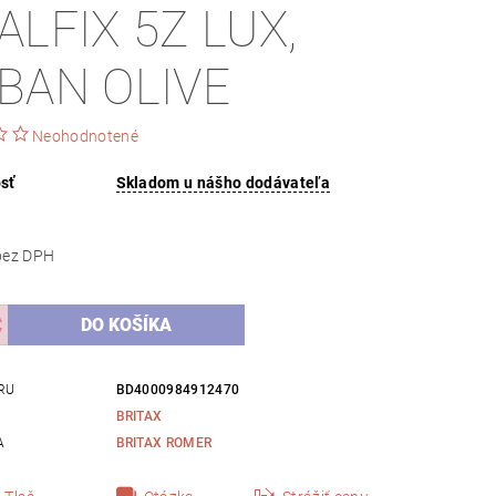
ALFIX 5Z LUX,
BAN OLIVE
Neohodnotené
sť
Skladom u nášho dodávateľa
243,09 bez DPH
RU
BD4000984912470
BRITAX
A
BRITAX ROMER