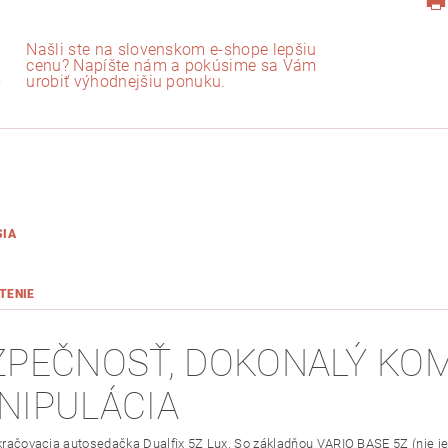
Našli ste na slovenskom e-shope lepšiu
cenu? Napíšte nám a pokúsime sa Vám
urobiť výhodnejšiu ponuku.
SIA
TENIE
ZPEČNOSŤ, DOKONALÝ KO
NIPULÁCIA
okračovacia autosedačka Dualfix 5Z Lux. So základňou VARIO BASE 5Z (nie j