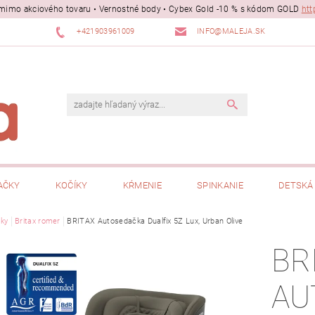
ii mimo akciového tovaru • Vernostné body • Cybex Gold -10 % s kódom GOLD
htt
+421903961009
INFO@MALEJA.SK
AČKY
KOČÍKY
KŔMENIE
SPINKANIE
DETSKÁ 
ky
Britax romer
BRITAX Autosedačka Dualfix 5Z Lux, Urban Olive
BR
AU