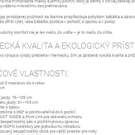
na má mimoriadne mäkký a jemný povrch, ktorý je šetrný k citlivej detskej p
 vyváženú mikroklímu bez prehrievania.
jej prirodzenej pružnosti sa tkanina prispôsobuje pohybom bábätka a zároveň 
bo dlhší výlet, vaše bábätko zostáva v pohodlí, s oporou a v pokoji.
utočný komfort nie je len niečo, čo vidíte – je to niečo, čo cítite.
ECKÁ KVALITA A EKOLOGICKÝ PRÍS
es vývoja a výroby prebieha v Nemecku, čím je zaistená vysoká kvalita a zníž
ČOVÉ VLASTNOSTI:
i od 3 mesiacov do 4 rokov
 cm
 jazdy: 76–105 cm
meru jazdy: 61–105 cm
itie s bázou
 otočná o 360° a polohovateľná do 6 pozícií
SICT INSIDE a Pivot Link pre dokonalú ochranu
 bezpečnostný pás s protišmykovou úpravou
lé ISOFIX konektory pre jednoduchú inštaláciu
izovaný bezpečnostný oblúk pre väčší priestor pre nohy