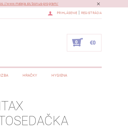
ps://www.maleja.sk/bonus-program/
|
PRIHLÁSENIE
REGISTRÁCIA
0
€0
IZBA
HRAČKY
HYGIENA
ITAX
TOSEDAČKA