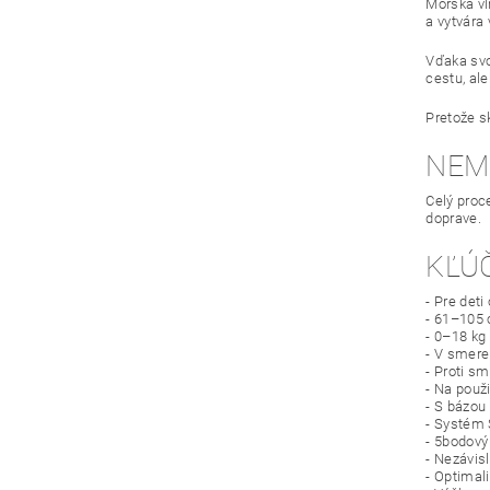
Morská vl
a vytvára
Vďaka svo
cestu, ale
Pretože sk
NEM
Celý proc
doprave.
KĽÚ
- Pre det
- 61–105
- 0–18 kg
- V smere
- Proti s
- Na použ
- S bázou
- Systém 
- 5bodový
- Nezávis
- Optimal