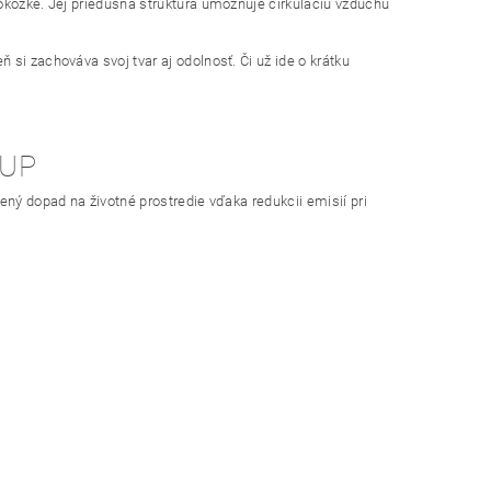
okožke. Jej priedušná štruktúra umožňuje cirkuláciu vzduchu
si zachováva svoj tvar aj odolnosť. Či už ide o krátku
TUP
ený dopad na životné prostredie vďaka redukcii emisií pri