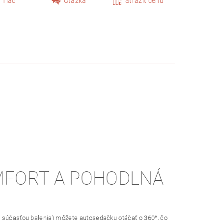
Tlač
Otázka
Strážiť cenu
MFORT A POHODLNÁ
e súčasťou balenia) môžete autosedačku otáčať o 360°, čo