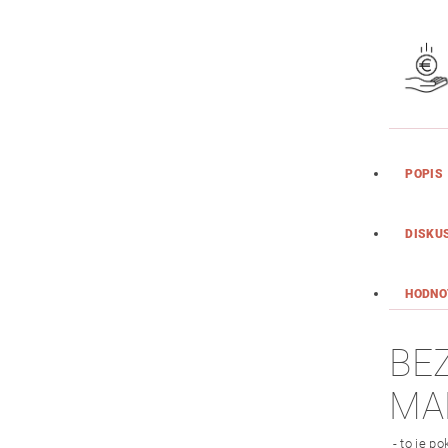
POPIS
DISKU
HODNO
BE
MA
- to je p