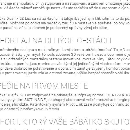
ľahčuje manipuláciu pri vystupovaní a nastupovaní, a zároveň umožňuje jazd
a. Základňa taktiež umožňuje nastaviť autosedačku až do 6 ergonomických 
ka Dualfix 5Z Lux sa na základňu inštaluje iba jediným kliknutím, a to do p
očíte. Možnosť polohovania sedačky zaručuje nastavenie správnej polohy vo 
e padať hlavička a zároveň je podporený správny vývoj chrbtice.
FORT AJ NA DLHÝCH CESTÁCH
prémiového designu s maximálnym komfortom a udržateľnosťou? To je Dualfix
 Luxusné látky v jemných tónoch, zdobené 3D reliéfom hviezd a doplnené o j
á z udržateľných materiálov, vrátane inovatívnej morskej vlny. Táto upcyklova
textúru pripomínajúcu merino so všetkými jej jedinečnými vlastnosťami – 
á pridáva dodatočné polstrovanie a oporu, čím zaisťuje zvýšený komfort poč
y v protismernej jazde vďaka optimalizovanej výške bezpečnostného oblúka.
PEČIE NA PRVOM MIESTE
ka Dualfix 5Z Lux zodpovedá najprísnejšej európskej norme ECE R129 a je
ovaný systém SICT INSIDE je schopný absorbovať veľké množstvo energie p
 v celej jeho dĺžke. Patentovaný systém Pivot Link zase poskytuje ochranu
ý je opatrený protišmykovou vrstvou.
FORT, KTORÝ VAŠE BÁBÄTKO SKUTOČ