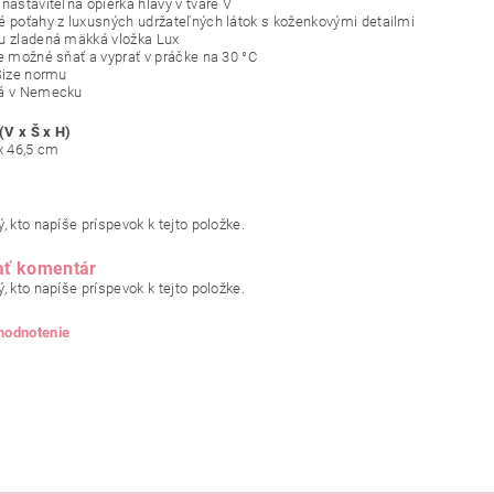
nastaviteľná opierka hlavy v tvare V
é poťahy z luxusných udržateľných látok s koženkovými detailmi
u zladená mäkká vložka Lux
je možné sňať a vyprať v práčke na 30 °C
-Size normu
ná v Nemecku
V x Š x H)
 x 46,5 cm
, kto napíše príspevok k tejto položke.
ať komentár
, kto napíše príspevok k tejto položke.
 hodnotenie