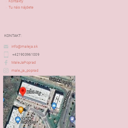
Kontakty
Tu nás nájdete
KONTAKT:
info@maleja.sk
+421903961009
MaleJaPoprad
male_ja_poprad