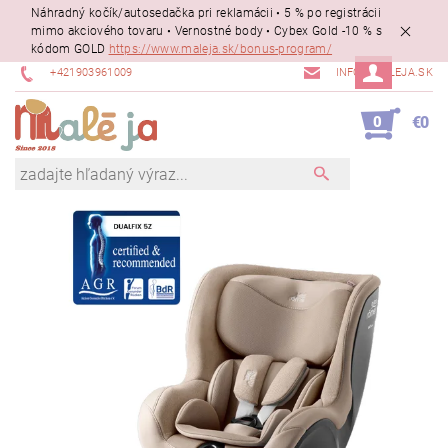
Náhradný kočík/autosedačka pri reklamácii • 5 % po registrácii
mimo akciového tovaru • Vernostné body • Cybex Gold -10 % s
kódom GOLD
https://www.maleja.sk/bonus-program/
+421903961009
INFO@MALEJA.SK
0
€0