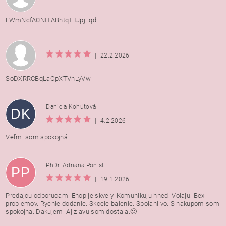
LWmNcfACNtTABhtqTTJpjLqd
|
22.2.2026
SoDXRRCBqLaOpXTVnLyVw
Daniela Kohútová
DK
|
4.2.2026
Veľmi som spokojná
PhDr. Adriana Ponist
PP
|
19.1.2026
Predajcu odporucam. Ehop je skvely. Komunikuju hned. Volaju. Bex
problemov. Rychle dodanie. Skcele balenie. Spolahlivo. S nakupom som
spokojna. Dakujem. Aj zlavu som dostala.🙂