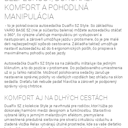
KOMFORT A POHODLNÁ
MANIPULÁCIA
- to je pokračovacia autosedačka Dualfix 5Z Style. So základňou
VARIO BASE 5Z (nie je súčasťou balenia) môžete autosedačku otáčať
o 360°, čo výrazne uľahčuje manipuláciu pri vystupovaní a
nastupovaní, a zároveň umožňuje jazdu v protismere, čo je pre malé
deti najbezpečnejší spôsob cestovania. Základňa taktiež umožňuje
nastaviť autosedačku až do 6 ergonomických polôh, čo prispieva k
maximálnemu pohodliu počas jazdy.
Autosedačka Dualfix 5Z Style sa na základňu inštaluje iba jediným
kliknutím, a to do pozície v protismere. Do požadovaného umiestnenia
už si ju ľahko natočíte. Možnosť polohovania sedačky zaručuje
nastavenie správnej polohy vo všetkých vozidlách bez ohľadu na sklon
sedadla. Dieťaťu tak nebude padať hlavička a zároveň je podporený
správny vývoj chrbtice.
KOMFORT AJ NA DLHÝCH CESTÁCH
Dualfix 5Z z kolekcie Style je navrhnutá pre rodičov, ktorí túžia po
dokonalej harmónii medzi designom a funkčnosťou. Starostlivo
vybrané látky s jemným melanžovým efektom, premyslene
umiestnená priedušná sieťovina pre skvelú cirkuláciu vzduchu a
zladená vložka Relax vytvárajú útulné prostredie, kde sa vaše dieťatko