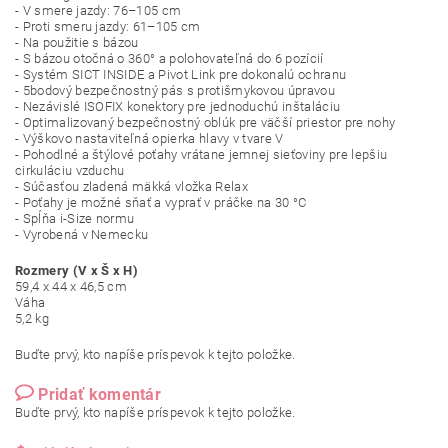
- V smere jazdy: 76–105 cm
- Proti smeru jazdy: 61–105 cm
- Na použitie s bázou
- S bázou otočná o 360° a polohovateľná do 6 pozícií
- Systém SICT INSIDE a Pivot Link pre dokonalú ochranu
- 5bodový bezpečnostný pás s protišmykovou úpravou
- Nezávislé ISOFIX konektory pre jednoduchú inštaláciu
- Optimalizovaný bezpečnostný oblúk pre väčší priestor pre nohy
- Výškovo nastaviteľná opierka hlavy v tvare V
- Pohodlné a štýlové poťahy vrátane jemnej sieťoviny pre lepšiu
cirkuláciu vzduchu
- Súčasťou zladená mäkká vložka Relax
- Poťahy je možné sňať a vyprať v práčke na 30 °C
- Spĺňa i-Size normu
- Vyrobená v Nemecku
Rozmery (V x Š x H)
59,4 x 44 x 46,5 cm
Váha
5,2 kg
Buďte prvý, kto napíše príspevok k tejto položke.
Pridať komentár
Buďte prvý, kto napíše príspevok k tejto položke.