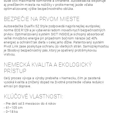
bude cítiť maximálne komfortne a chránene. Autosedačka disponuje
aj predĺžením miesta na nožičky v protismernej jazde vďaka
optimalizovanej výške bezpečnostného oblúka.
BEZPEČIE NA PRVOM MIESTE
Autosedačka Dualfix 5Z Style zodpovedá najprísnejšej európskej
norme ECE R129 a je vybavená radom inovatívnych bezpečnostných
prvkov. Optimalizovaný systém SICT INSIDE je schopný absorbovať
veľké množstvo energie pri prípadnom bočnom náraze (až 40%
energie) a ochrániť tak dieťa v celej jeho dĺžke. Patentovaný systém
Pivot Link zase poskytuje ochranu zo všetkých strán. Samozrejmosťou
je 5bodový bezpečnostný pás, ktorý je opatrený protišmykovou
vrstvou.
NEMECKÁ KVALITA A EKOLOGICKÝ
PRÍSTUP
Celý proces vývoja a výroby prebieha v Nemecku, čím je zaistená
vysoká kvalita a znížený dopad na životné prostredie vďaka redukcii
emisií pri doprave.
KĽÚČOVÉ VLASTNOSTI:
- Pre deti od 3 mesiacov do 4 rokov
- 61–105 cm
- 0–18 kg