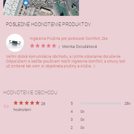
POSLEDNÉ HODNOTENIE PRODUKTOV
Inglesina Pružina pre podvozok Comfort, 2ks
|
Monika Dorušáková
Veľmi dobrá komunikácia obchodu, a rýchle odoslanie/doručenie.
Odporúčam A keďže používam kočík inglesina komfort, a struny boli
už zničené tak som si objednala pružiny a slúžia. :)
HODNOTENIE OBCHODU
5
28x
28
5,0
hodnotení
4
0x
3
0x
2
0x