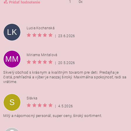
1
0x
Pridať hodnotenie
Lucia Kochanská
LK
|
23.6.2026
Miriama Mintaľová
MM
|
20.5.2026
Skvelý obchod s krásnym a kvalitným tovarom pre deti. Predajňa je
čistá, prehľadná a výber je naozaj široký. Maximálna spokojnosť, radi sa
vrátime.
Vložením hodnotenie súhlasíte s
podmienkami ochrany
Slávka
S
osobných údajov
|
4.5.2026
Milý a nápomocný personál, super ceny, široký sortiment.