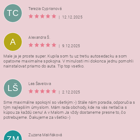
Terezia Cyprianová
TC
|
12.12.2025
Alexandra Š.
A
|
9.12.2025
Male ja je proste super. Kupila som tu uz tretiu autosedacku a som
opatovne maximalne spokojna. V minulosti mi dokonca jednu pomohli
nainstalovat priamo do auta. Tip top vsetko.
Lea Šavelova
LŠ
|
2.12.2025
Sme maximálne spokojní so všetkým:-) Stále nám poradia, odporučia s
tým najlepším úmyslom. Mám rada obchody, kde na vás netlačia s
kúpou za každú cenu! A v Malom Ja vždy dostaneme presne to, čo
potrebujeme. Ďakujeme za všetko:-)
Zuzana Maliňáková
ZM