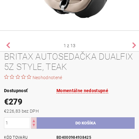
1
z 13
BRITAX AUTOSEDAČKA DUALFIX
5Z STYLE, TEAK
Neohodnotené
Dostupnosť
Momentálne nedostupné
€279
€226,83 bez DPH
KÓD TOVARU
BD4000984938425