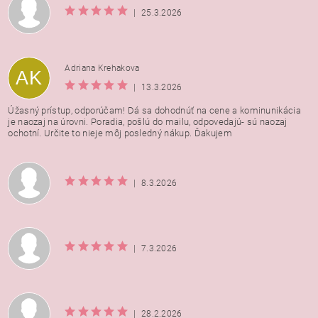
|
25.3.2026
Adriana Krehakova
AK
|
13.3.2026
Úžasný prístup, odporúčam! Dá sa dohodnúť na cene a kominunikácia
je naozaj na úrovni. Poradia, pošlú do mailu, odpovedajú- sú naozaj
ochotní. Určite to nieje môj posledný nákup. Ďakujem
|
8.3.2026
|
7.3.2026
|
28.2.2026