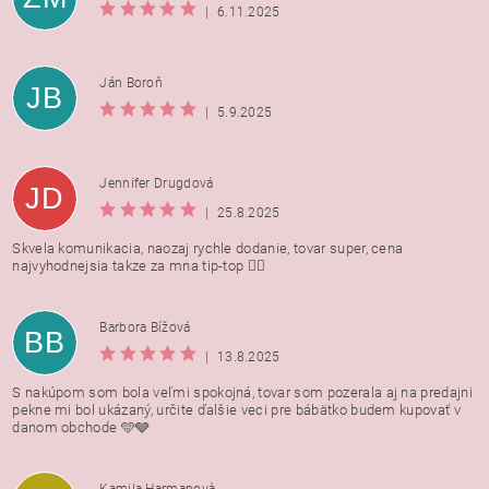
|
6.11.2025
Ján Boroň
JB
|
5.9.2025
Jennifer Drugdová
JD
|
25.8.2025
Skvela komunikacia, naozaj rychle dodanie, tovar super, cena
najvyhodnejsia takze za mna tip-top 👍🏻
Barbora Bížová
BB
|
13.8.2025
S nakúpom som bola veľmi spokojná, tovar som pozerala aj na predajni
pekne mi bol ukázaný, určite ďalšie veci pre bábätko budem kupovať v
danom obchode 🩵🩶