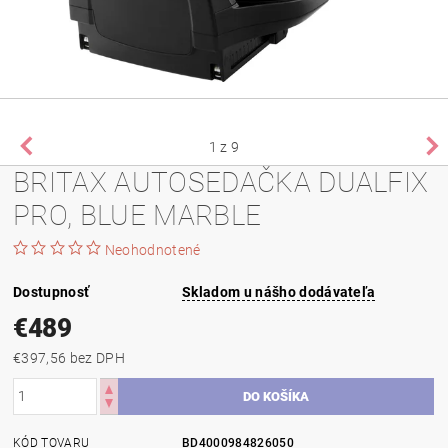
1
z 9
BRITAX AUTOSEDAČKA DUALFIX
PRO, BLUE MARBLE
Neohodnotené
Dostupnosť
Skladom u nášho dodávateľa
€489
€397,56 bez DPH
KÓD TOVARU
BD4000984826050