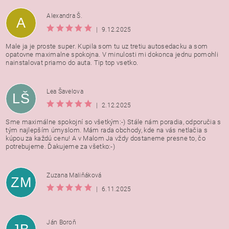
Alexandra Š.
A
|
9.12.2025
Male ja je proste super. Kupila som tu uz tretiu autosedacku a som
opatovne maximalne spokojna. V minulosti mi dokonca jednu pomohli
nainstalovat priamo do auta. Tip top vsetko.
Lea Šavelova
LŠ
|
2.12.2025
Sme maximálne spokojní so všetkým:-) Stále nám poradia, odporučia s
tým najlepším úmyslom. Mám rada obchody, kde na vás netlačia s
kúpou za každú cenu! A v Malom Ja vždy dostaneme presne to, čo
potrebujeme. Ďakujeme za všetko:-)
Zuzana Maliňáková
ZM
|
6.11.2025
Ján Boroň