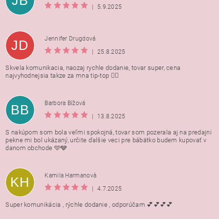
JB
|
5.9.2025
Jennifer Drugdová
JD
|
25.8.2025
Skvela komunikacia, naozaj rychle dodanie, tovar super, cena
najvyhodnejsia takze za mna tip-top 👍🏻
Barbora Bížová
BB
|
13.8.2025
S nakúpom som bola veľmi spokojná, tovar som pozerala aj na predajni
pekne mi bol ukázaný, určite ďalšie veci pre bábätko budem kupovať v
danom obchode 🩵🩶
Kamila Harmanovà
KH
|
4.7.2025
Super komunikácia , rýchle dodanie , odporúčam 💕💕💕💕