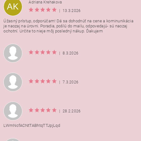
Adriana Krehakova
AK
|
13.3.2026
Úžasný prístup, odporúčam! Dá sa dohodnúť na cene a kominunikácia
je naozaj na úrovni. Poradia, pošlú do mailu, odpovedajú- sú naozaj
ochotní. Určite to nieje môj posledný nákup. Ďakujem
|
8.3.2026
|
7.3.2026
|
28.2.2026
LWmNcfACNtTABhtqTTJpjLqd