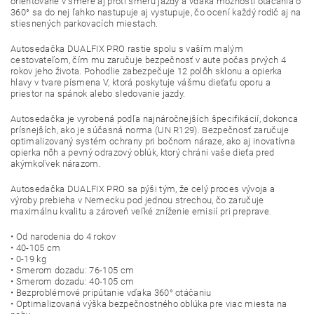
orientované v smere aj proti smeru jazdy a vďaka možnosti otáčania o
360° sa do nej ľahko nastupuje aj vystupuje, čo ocení každý rodič aj na
stiesnených parkovacích miestach.
Autosedačka DUALFIX PRO rastie spolu s vaším malým
cestovateľom, čím mu zaručuje bezpečnosť v aute počas prvých 4
rokov jeho života. Pohodlie zabezpečuje 12 polôh sklonu a opierka
hlavy v tvare písmena V, ktorá poskytuje vášmu dieťaťu oporu a
priestor na spánok alebo sledovanie jazdy.
Autosedačka je vyrobená podľa najnáročnejších špecifikácií, dokonca
prísnejších, ako je súčasná norma (UN R129). Bezpečnosť zaručuje
optimalizovaný systém ochrany pri bočnom náraze, ako aj inovatívna
opierka nôh a pevný odrazový oblúk, ktorý chráni vaše dieťa pred
akýmkoľvek nárazom.
Autosedačka DUALFIX PRO sa pýši tým, že celý proces vývoja a
výroby prebieha v Nemecku pod jednou strechou, čo zaručuje
maximálnu kvalitu a zároveň veľké zníženie emisií pri preprave.
• Od narodenia do 4 rokov
• 40-105 cm
• 0-19 kg
• Smerom dozadu: 76-105 cm
• Smerom dozadu: 40-105 cm
• Bezproblémové pripútanie vďaka 360° otáčaniu
• Optimalizovaná výška bezpečnostného oblúka pre viac miesta na