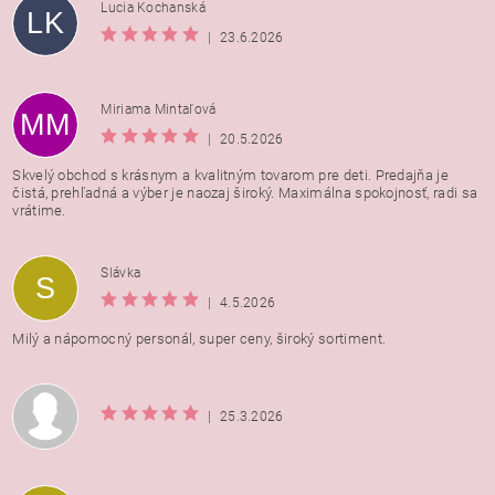
Lucia Kochanská
LK
|
23.6.2026
Miriama Mintaľová
MM
|
20.5.2026
Skvelý obchod s krásnym a kvalitným tovarom pre deti. Predajňa je
čistá, prehľadná a výber je naozaj široký. Maximálna spokojnosť, radi sa
vrátime.
Vložením hodnotenie súhlasíte s
podmienkami ochrany
Slávka
S
osobných údajov
|
4.5.2026
Milý a nápomocný personál, super ceny, široký sortiment.
|
25.3.2026