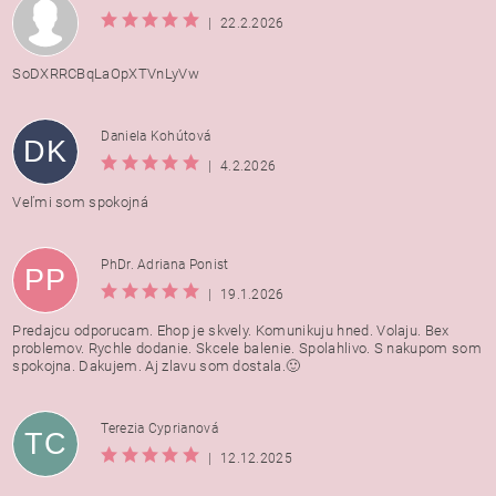
|
22.2.2026
SoDXRRCBqLaOpXTVnLyVw
Daniela Kohútová
DK
|
4.2.2026
Veľmi som spokojná
PhDr. Adriana Ponist
PP
|
19.1.2026
Predajcu odporucam. Ehop je skvely. Komunikuju hned. Volaju. Bex
problemov. Rychle dodanie. Skcele balenie. Spolahlivo. S nakupom som
spokojna. Dakujem. Aj zlavu som dostala.🙂
Terezia Cyprianová
TC
|
12.12.2025