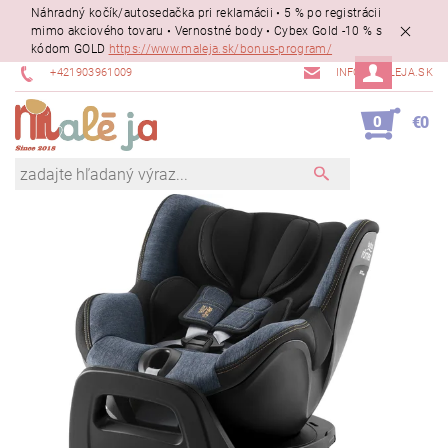
Náhradný kočík/autosedačka pri reklamácii • 5 % po registrácii
mimo akciového tovaru • Vernostné body • Cybex Gold -10 % s
kódom GOLD
https://www.maleja.sk/bonus-program/
+421903961009
INFO@MALEJA.SK
0
€0