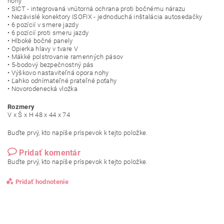
nohy
• SICT - integrovaná vnútorná ochrana proti bočnému nárazu
• Nezávislé konektory ISOFIX - jednoduchá inštalácia autosedačky
• 6 pozícií v smere jazdy
• 6 pozícií proti smeru jazdy
• Hlboké bočné panely
• Opierka hlavy v tvare V
• Mäkké polstrovanie ramenných pásov
• 5-bodový bezpečnostný pás
• Výškovo nastaviteľná opora nohy
• Ľahko odnímateľné prateľné poťahy
• Novorodenecká vložka
Rozmery
V x Š x H 48 x 44 x 74
Buďte prvý, kto napíše príspevok k tejto položke.
Pridať komentár
Buďte prvý, kto napíše príspevok k tejto položke.
Pridať hodnotenie