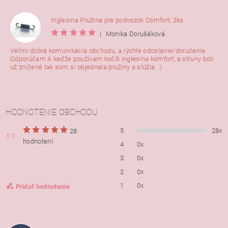
Inglesina Pružina pre podvozok Comfort, 2ks
|
Monika Dorušáková
Veľmi dobrá komunikácia obchodu, a rýchle odoslanie/doručenie.
Odporúčam A keďže používam kočík inglesina komfort, a struny boli
už zničené tak som si objednala pružiny a slúžia. :)
HODNOTENIE OBCHODU
5
28x
28
5,0
hodnotení
4
0x
3
0x
2
0x
1
0x
Pridať hodnotenie