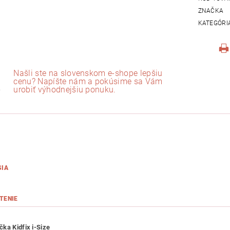
ZNAČKA
KATEGÓRI
Našli ste na slovenskom e-shope lepšiu
cenu? Napíšte nám a pokúsime sa Vám
urobiť výhodnejšiu ponuku.
SIA
TENIE
ka Kidfix i-Size