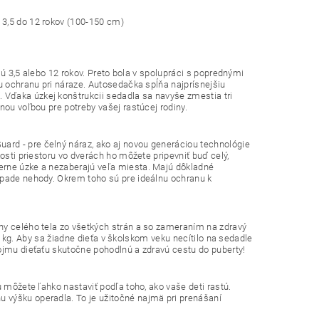
 3,5 do 12 rokov (100-150 cm)
ajú 3,5 alebo 12 rokov. Preto bola v spolupráci s poprednými
iu ochranu pri náraze. Autosedačka spĺňa najprísnejšiu
Vďaka úzkej konštrukcii sedadla sa navyše zmestia tri
nou voľbou pre potreby vašej rastúcej rodiny.
rd - pre čelný náraz, ako aj novou generáciou technológie
osti priestoru vo dverách ho môžete pripevniť buď celý,
erne úzke a nezaberajú veľa miesta. Majú dôkladné
ípade nehody. Okrem toho sú pre ideálnu ochranu k
ny celého tela zo všetkých strán a so zameraním na zdravý
 50 kg. Aby sa žiadne dieťa v školskom veku necítilo na sedadle
vojmu dieťaťu skutočne pohodlnú a zdravú cestu do puberty!
u môžete ľahko nastaviť podľa toho, ako vaše deti rastú.
 výšku operadla. To je užitočné najmä pri prenášaní