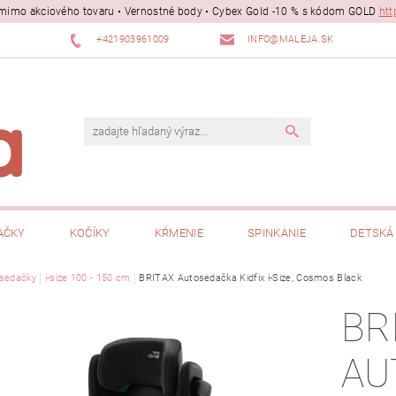
ii mimo akciového tovaru • Vernostné body • Cybex Gold -10 % s kódom GOLD
htt
+421903961009
INFO@MALEJA.SK
AČKY
KOČÍKY
KŔMENIE
SPINKANIE
DETSKÁ 
sedačky
i-size 100 - 150 cm
BRITAX Autosedačka Kidfix i-Size, Cosmos Black
BR
AU