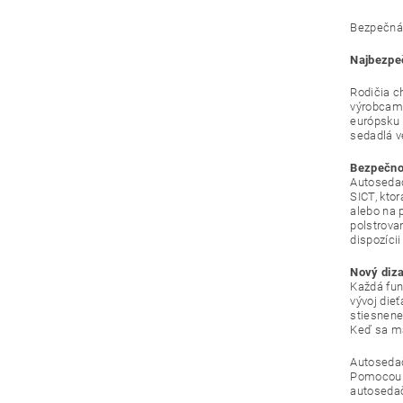
Bezpečná 
Najbezpe
Rodičia ch
výrobcami
európsku 
sedadlá v
Bezpečnos
Autosedač
SICT, kto
alebo na 
polstrova
dispozícii
Nový diza
Každá fun
vývoj dieť
stiesnene
Keď sa má
Autosedač
Pomocou u
autosedačk