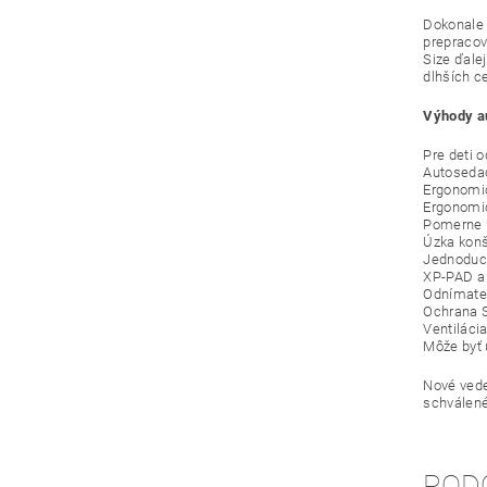
Dokonale 
prepracov
Size ďale
dlhších c
Výhody a
Pre deti 
Autosedač
Ergonomic
Ergonomic
Pomerne ú
Úzka konš
Jednoduch
XP-PAD a 
Odnímateľ
Ochrana S
Ventiláci
Môže byť 
Nové vede
schválené
POD