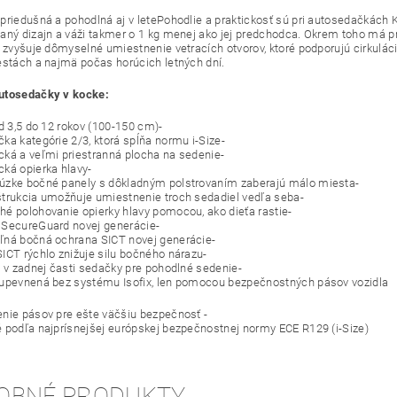
priedušná a pohodlná aj v letePohodlie a praktickosť sú pri autosedačkách 
aný dizajn a váži takmer o 1 kg menej ako jej predchodca. Okrem toho má pr
j zvyšuje dômyselné umiestnenie vetracích otvorov, ktoré podporujú cirkuláci
estách a najmä počas horúcich letných dní.
utosedačky v kocke:
od 3,5 do 12 rokov (100-150 cm)-
ka kategórie 2/3, ktorá spĺňa normu i-Size-
ká a veľmi priestranná plocha na sedenie-
ká opierka hlavy-
zke bočné panely s dôkladným polstrovaním zaberajú málo miesta-
trukcia umožňuje umiestnenie troch sedadiel vedľa seba-
é polohovanie opierky hlavy pomocou, ako dieťa rastie-
SecureGuard novej generácie-
ná bočná ochrana SICT novej generácie-
ICT rýchlo znižuje silu bočného nárazu-
a v zadnej časti sedačky pre pohodlné sedenie-
upevnená bez systému Isofix, len pomocou bezpečnostných pásov vozidla
nie pásov pre ešte väčšiu bezpečnosť -
 podľa najprísnejšej európskej bezpečnostnej normy ECE R129 (i-Size)
OBNÉ PRODUKTY