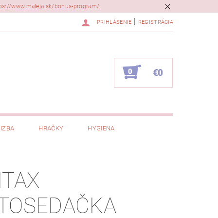
ps://www.maleja.sk/bonus-program/
|
PRIHLÁSENIE
REGISTRÁCIA
0
€0
IZBA
HRAČKY
HYGIENA
ITAX
TOSEDAČKA