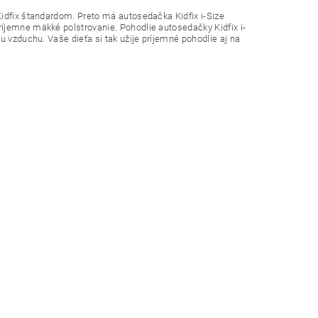
Kidfix štandardom. Preto má autosedačka Kidfix i-Size
íjemne mäkké polstrovanie. Pohodlie autosedačky Kidfix i-
u vzduchu. Vaše dieťa si tak užije príjemné pohodlie aj na