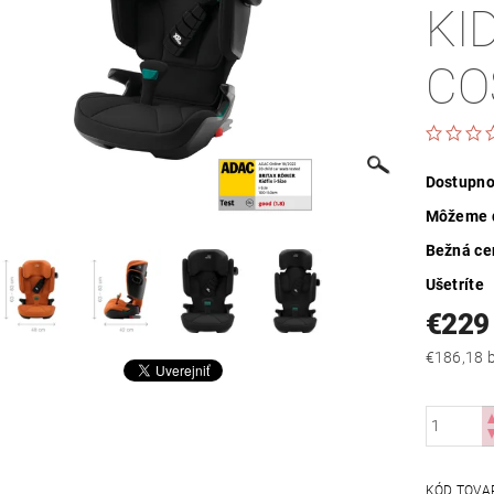
KID
CO
Dostupno
Môžeme d
Bežná ce
Ušetríte
€229
€
KÓD TOVA