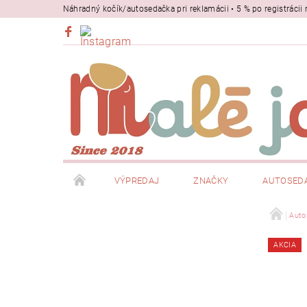
Náhradný kočík/autosedačka pri reklamácii • 5 % po registrác
VÝPREDAJ
ZNAČKY
AUTOSED
BEZPEČNOSŤ
NOSIČE
Auto
AKCIA