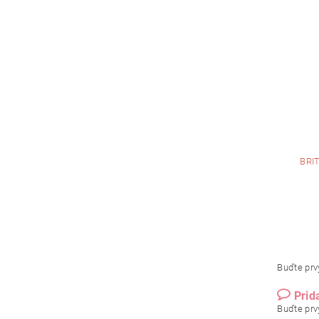
BRI
Buďte prvý
Prid
Buďte prvý