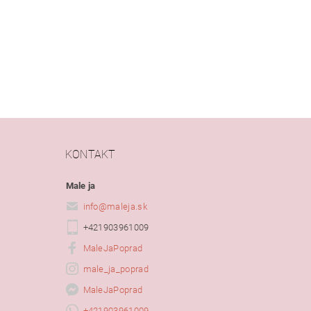
KONTAKT
Male ja
info
@
maleja.sk
+421903961009
MaleJaPoprad
male_ja_poprad
MaleJaPoprad
+421903961009