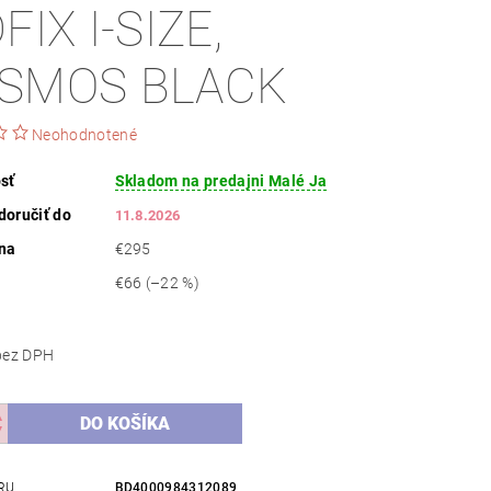
FIX I-SIZE,
SMOS BLACK
Neohodnotené
sť
Skladom na predajni Malé Ja
oručiť do
11.8.2026
na
€295
€66
(–22 %)
186,18 bez DPH
RU
BD4000984312089