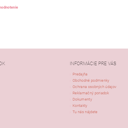
 hodnotenie
OK
INFORMÁCIE PRE VÁS
Predajňa
Obchodné podmienky
ním hodnotenie súhlasíte s
podmienkami ochrany osobných údajov
Ochrana osobných údajov
Reklamačný poriadok
Dokumenty
Kontakty
Tu nás nájdete