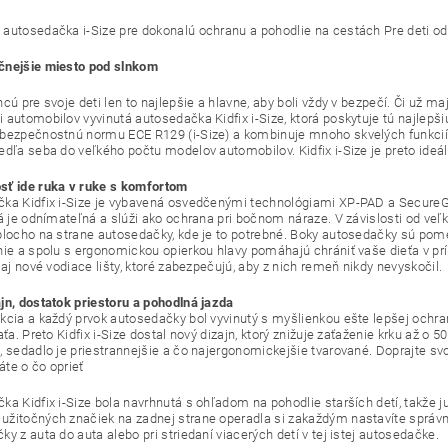
autosedačka i-Size pre dokonalú ochranu a pohodlie na cestách Pre deti od
čnejšie miesto pod slnkom
cú pre svoje deti len to najlepšie a hlavne, aby boli vždy v bezpečí. Či už m
 automobilov vyvinutá autosedačka Kidfix i-Size, ktorá poskytuje tú najlepš
bezpečnostnú normu ECE R129 (i-Size) a kombinuje mnoho skvelých funkcií. 
edľa seba do veľkého počtu modelov automobilov. Kidfix i-Size je preto ideál
ť ide ruka v ruke s komfortom
ka Kidfix i-Size je vybavená osvedčenými technológiami XP-PAD a SecureGua
rá je odnímateľná a slúži ako ochrana pri bočnom náraze. V závislosti od veľk
plocho na strane autosedačky, kde je to potrebné. Boky autosedačky sú pom
nie a spolu s ergonomickou opierkou hlavy pomáhajú chrániť vaše dieťa v pr
 aj nové vodiace lišty, ktoré zabezpečujú, aby z nich remeň nikdy nevyskočil.
jn, dostatok priestoru a pohodlná jazda
kcia a každý prvok autosedačky bol vyvinutý s myšlienkou ešte lepšej ochra
aťa. Preto Kidfix i-Size dostal nový dizajn, ktorý znižuje zaťaženie krku až o
, sedadlo je priestrannejšie a čo najergonomickejšie tvarované. Doprajte s
te o čo oprieť
ka Kidfix i-Size bola navrhnutá s ohľadom na pohodlie starších detí, takže j
žitočných značiek na zadnej strane operadla si zakaždým nastavíte správnu
y z auta do auta alebo pri striedaní viacerých detí v tej istej autosedačke.