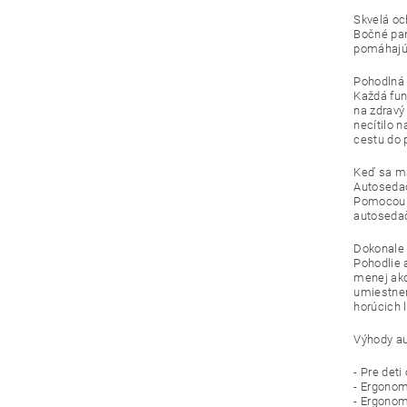
Skvelá oc
Bočné pan
pomáhajú 
Pohodlná 
Každá fun
na zdravý 
necítilo 
cestu do 
Keď sa má
Autosedač
Pomocou u
autosedačk
Dokonale 
Pohodlie 
menej ako
umiestnen
horúcich l
Výhody a
- Pre deti
- Ergonom
- Ergonom