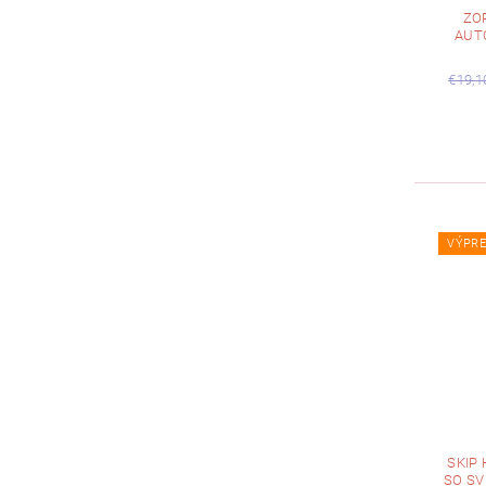
ZO
AUT
€19,1
VÝPRE
SKIP
SO SV