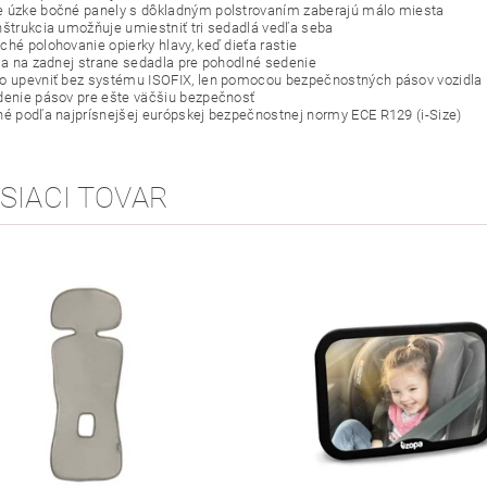
 úzke bočné panely s dôkladným polstrovaním zaberajú málo miesta
nštrukcia umožňuje umiestniť tri sedadlá vedľa seba
ché polohovanie opierky hlavy, keď dieťa rastie
cia na zadnej strane sedadla pre pohodlné sedenie
o upevniť bez systému ISOFIX, len pomocou bezpečnostných pásov vozidla
denie pásov pre ešte väčšiu bezpečnosť
né podľa najprísnejšej európskej bezpečnostnej normy ECE R129 (i-Size)
SIACI TOVAR