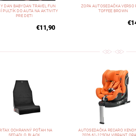
Y DAN BABYDAN TRAVEL FUN
ZOPA AUTOSEDAČKA VERSO R
Í PULTÍK DO AUTA NA AKTIVITY
TOFFEE BROWN
PRE DETI
€1
€11,90
RITAX OCHRANNÝ POŤAH NA
AUTOSEDAČKA RECARO XENON
SEDADLO, BLACK
2026 61-125CM VIBRANT OR