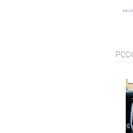
€41,0
POD