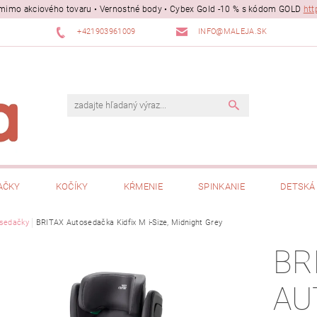
ii mimo akciového tovaru • Vernostné body • Cybex Gold -10 % s kódom GOLD
htt
+421903961009
INFO@MALEJA.SK
AČKY
KOČÍKY
KŔMENIE
SPINKANIE
DETSKÁ 
sedačky
BRITAX Autosedačka Kidfix M i-Size, Midnight Grey
BR
AU