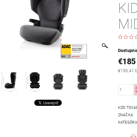
KID
MI
Dostupno
€185
€
KÓD TOVA
ZNAČKA
KATEGÓRI