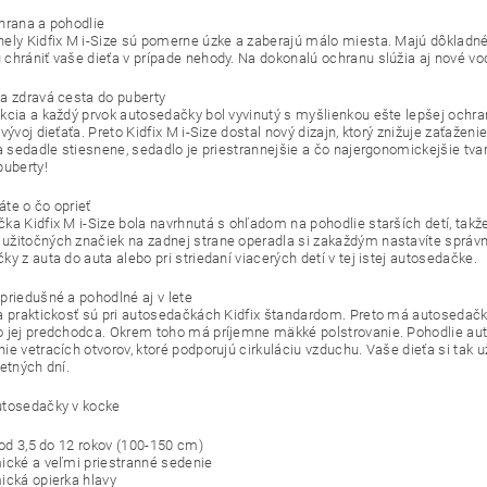
hrana a pohodlie
ely Kidfix M i-Size sú pomerne úzke a zaberajú málo miesta. Majú dôkladné
chrániť vaše dieťa v prípade nehody. Na dokonalú ochranu slúžia aj nové vod
a zdravá cesta do puberty
kcia a každý prvok autosedačky bol vyvinutý s myšlienkou ešte lepšej ochr
vývoj dieťaťa. Preto Kidfix M i-Size dostal nový dizajn, ktorý znižuje zaťažen
na sedadle stiesnene, sedadlo je priestrannejšie a čo najergonomickejšie tv
puberty!
te o čo oprieť
ka Kidfix M i-Size bola navrhnutá s ohľadom na pohodlie starších detí, takže
žitočných značiek na zadnej strane operadla si zakaždým nastavíte správnu
y z auta do auta alebo pri striedaní viacerých detí v tej istej autosedačke.
priedušné a pohodlné aj v lete
a praktickosť sú pri autosedačkách Kidfix štandardom. Preto má autosedačka 
 jej predchodca. Okrem toho má príjemne mäkké polstrovanie. Pohodlie aut
ie vetracích otvorov, ktoré podporujú cirkuláciu vzduchu. Vaše dieťa si tak 
etných dní.
utosedačky v kocke
 od 3,5 do 12 rokov (100-150 cm)
ické a veľmi priestranné sedenie
ická opierka hlavy