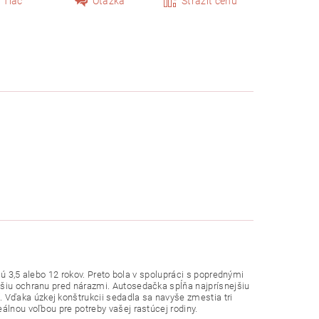
Tlač
Otázka
Strážiť cenu
ajú 3,5 alebo 12 rokov. Preto bola v spolupráci s poprednými
čšiu ochranu pred nárazmi. Autosedačka spĺňa najprísnejšiu
Vďaka úzkej konštrukcii sedadla sa navyše zmestia tri
álnou voľbou pre potreby vašej rastúcej rodiny.