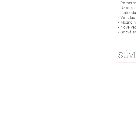
- Pomerne
- Úzka ko
- Jednodu
- Ventilá
- Možno h
- Nové ve
- Schvále
SÚVI