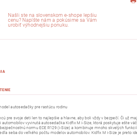
Našli ste na slovenskom e-shope lepšiu
cenu? Napíšte nám a pokúsime sa Vám
urobiť výhodnejšiu ponuku.
SIA
TENIE
model autosedačky pre rastúcu rodinu
cú pre svoje deti len to najlepšie a hlavne, aby boli vždy v bezpečí. Či už m
 automobilov vyvinutá autosedačka Kidfix M i-Size, ktorá poskytuje ešte vä
bezpečnostnú normu ECE R129 (i-Size) a kombinuje mnoho skvelých funkcií. 
edľa seba do veľkého počtu modelov automobilov. Kidfix M i-Size je preto ide