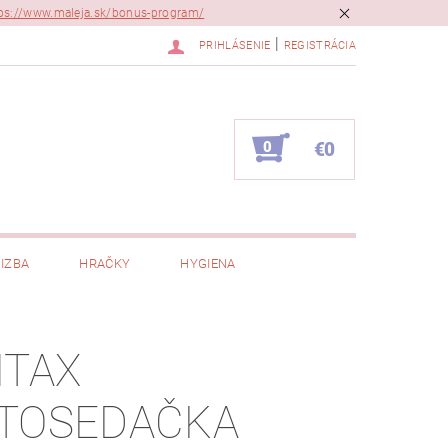
ps://www.maleja.sk/bonus-program/
|
PRIHLÁSENIE
REGISTRÁCIA
0
€0
IZBA
HRAČKY
HYGIENA
ITAX
TOSEDAČKA