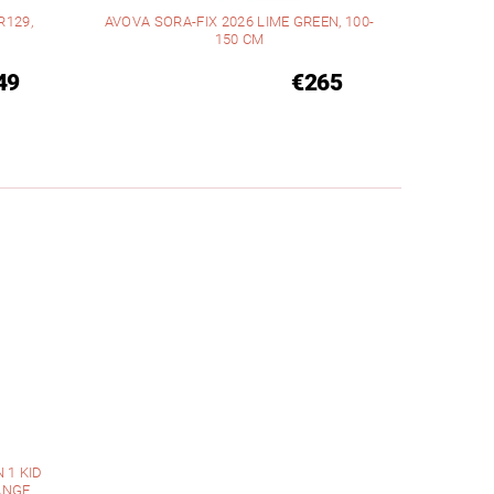
129,
AVOVA SORA-FIX 2026 LIME GREEN, 100-
150 CM
49
€265
 1 KID
ANGE