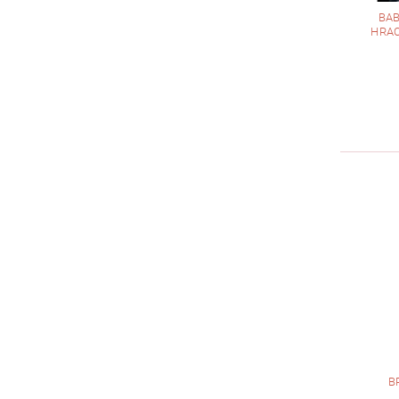
BAB
HRAC
B