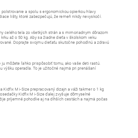
 polstrovanie a spolu s ergonomickou opierkou hlavy
iace lišty, ktoré zabezpečujú, že remeň nikdy nevyskočí.
any celého tela zo všetkých strán a s mimoriadnym dôrazom
ie krku až o 50 kg. Aby sa žiadne dieťa v školskom veku
arované. Doprajte svojmu dieťaťu skutočne pohodlnú a zdravú
 ju môžete ľahko prispôsobiť tomu, ako vaše deti rastú.
 výšku operadla. To je užitočné najmä pri prenášaní
Kidfix M i-Size prepracovaný dizajn a váži takmer o 1 kg
osedačky Kidfix M i-Size ďalej zvyšuje dômyselné
užije príjemné pohodlie aj na dlhších cestách a najmä počas