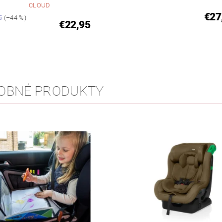
CLOUD
€27
5
(–44 %)
€22,95
OBNÉ PRODUKTY