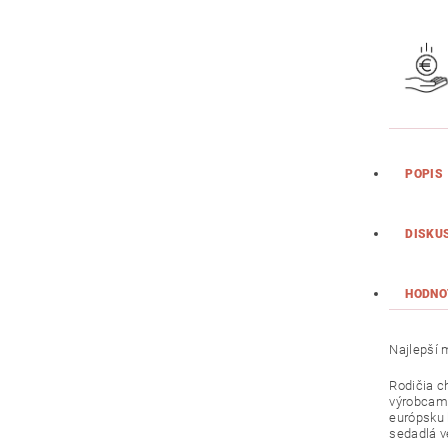
POPIS
DISKU
HODNO
Najlepší 
Rodičia ch
výrobcami
európsku 
sedadlá v