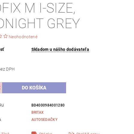
FIX M I-SIZE,
DNIGHT GREY
Neohodnotené
sť
Skladom u nášho dodávateľa
150,41 bez DPH
RU
BD4000984001280
BRITAX
A
AUTOSEDAČKY