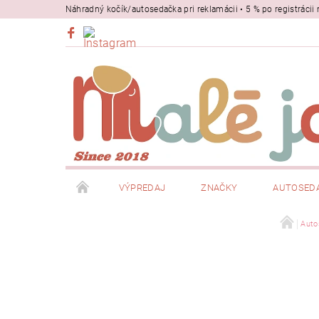
Náhradný kočík/autosedačka pri reklamácii • 5 % po registrác
VÝPREDAJ
ZNAČKY
AUTOSED
BEZPEČNOSŤ
NOSIČE
Auto