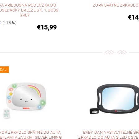
PA PRIEDUŠNÁ PODLOŽKA DO
ZOPA SPÄTNÉ ZRKADLO
OSEDAČKY BREEZE SK. 1, BOSS
GREY
€14
0
(–16 %)
€15,99
DAJ
 HOP ZRKADLO SPÄTNÉ DO AUTA
BABY DAN NASTAVITEĽNÉ SP
ETLAMI A ZVUKMI SILVER LINING
ZRKADLO DO AUTA S LED OSVE