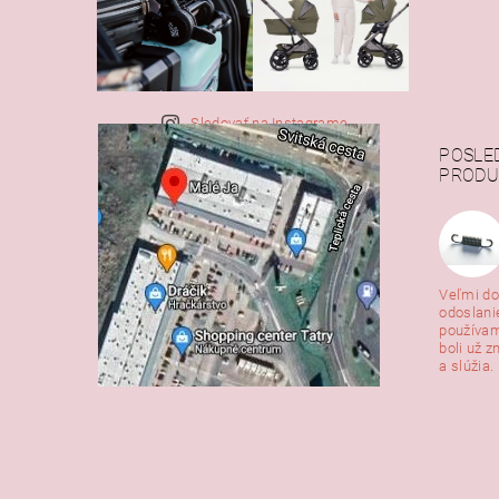
Sledovať na Instagrame
POSLE
PRODU
Veľmi do
odoslani
používam
boli už z
a slúžia. 