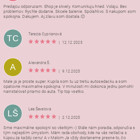
Predajcu odporucam. Ehop je skvely. Komunikuju hned. Volaju. Bex
problemov. Rychle dodanie. Skcele balenie. Spolahlivo. S nakupom som
spokojna. Dakujem. Aj zlavu som dostala.🙂
Terezia Cyprianová
TC
|
12.12.2025
Alexandra Š.
A
|
9.12.2025
Male ja je proste super. Kupila som tu uz tretiu autosedacku a som
opatovne maximalne spokojna. V minulosti mi dokonca jednu pomohli
nainstalovat priamo do auta. Tip top vsetko.
Lea Šavelova
LŠ
|
2.12.2025
Sme maximálne spokojní so všetkým:-) Stále nám poradia, odporučia s
tým najlepším úmyslom. Mám rada obchody, kde na vás netlačia s
kúpou za každú cenu! A v Malom Ja vždy dostaneme presne to, čo