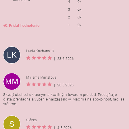
4
0x
3
0x
2
0x
1
0x
Pridať hodnotenie
Lucia Kochanská
LK
|
23.6.2026
Miriama Mintaľová
MM
|
20.5.2026
Skvelý obchod s krásnym a kvalitným tovarom pre deti. Predajňa je
čistá, prehľadná a výber je naozaj široký. Maximálna spokojnosť, radi sa
vrátime.
Vložením hodnotenie súhlasíte s
podmienkami ochrany
Slávka
S
osobných údajov
|
4.5.2026