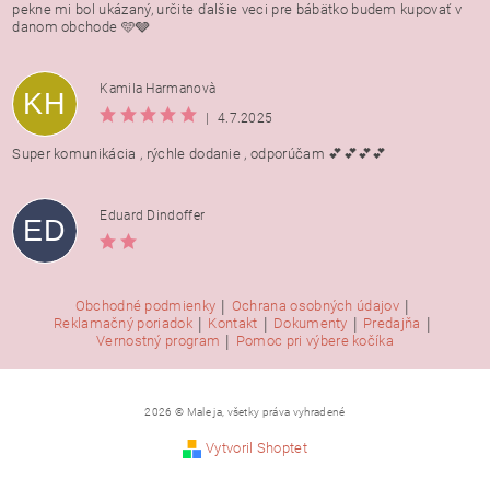
pekne mi bol ukázaný, určite ďalšie veci pre bábätko budem kupovať v
danom obchode 🩵🩶
Kamila Harmanovà
KH
|
4.7.2025
Super komunikácia , rýchle dodanie , odporúčam 💕💕💕💕
Eduard Dindoffer
ED
|
|
Obchodné podmienky
Ochrana osobných údajov
|
|
|
|
Reklamačný poriadok
Kontakt
Dokumenty
Predajňa
|
Vernostný program
Pomoc pri výbere kočíka
2026 © Male ja, všetky práva vyhradené
Vytvoril Shoptet