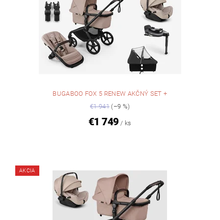
BUGABOO FOX 5 RENEW AKČNÝ SET +
€1 941
(–9 %)
€1 749
/ ks
AKCIA