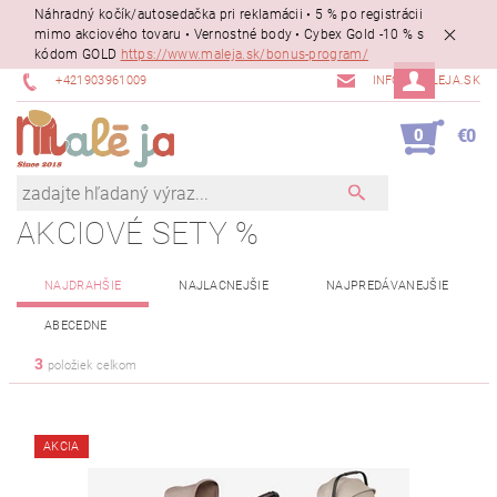
Náhradný kočík/autosedačka pri reklamácii • 5 % po registrácii
mimo akciového tovaru • Vernostné body • Cybex Gold -10 % s
kódom GOLD
https://www.maleja.sk/bonus-program/
+421903961009
INFO@MALEJA.SK
0
€0
AKCIOVÉ SETY %
NAJDRAHŠIE
NAJLACNEJŠIE
NAJPREDÁVANEJŠIE
ABECEDNE
3
položiek celkom
AKCIA