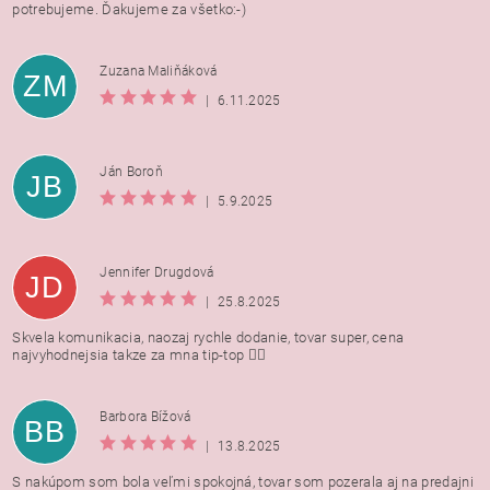
potrebujeme. Ďakujeme za všetko:-)
Zuzana Maliňáková
ZM
|
6.11.2025
Ján Boroň
JB
|
5.9.2025
Jennifer Drugdová
JD
|
25.8.2025
Skvela komunikacia, naozaj rychle dodanie, tovar super, cena
najvyhodnejsia takze za mna tip-top 👍🏻
Barbora Bížová
BB
|
13.8.2025
S nakúpom som bola veľmi spokojná, tovar som pozerala aj na predajni