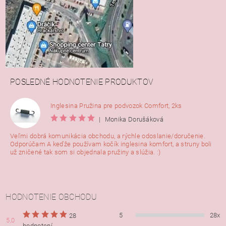
POSLEDNÉ HODNOTENIE PRODUKTOV
Inglesina Pružina pre podvozok Comfort, 2ks
|
Monika Dorušáková
Veľmi dobrá komunikácia obchodu, a rýchle odoslanie/doručenie.
Odporúčam A keďže používam kočík inglesina komfort, a struny boli
už zničené tak som si objednala pružiny a slúžia. :)
HODNOTENIE OBCHODU
5
28x
28
5,0
hodnotení