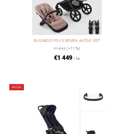
BUGABOO FOX 5 RENEW AKČNÝ SET
€1 633
(–11 %)
€1 449
/ ks
AKCIA