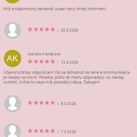
Milý a nápomocný personál, super ceny, široký sortiment.
|
25.3.2026
Adriana Krehakova
AK
|
13.3.2026
Úžasný prístup, odporúčam! Dá sa dohodnúť na cene a kominunikácia
je naozaj na úrovni. Poradia, pošlú do mailu, odpovedajú- sú naozaj
ochotní. Určite to nieje môj posledný nákup. Ďakujem
|
8.3.2026
|
7.3.2026