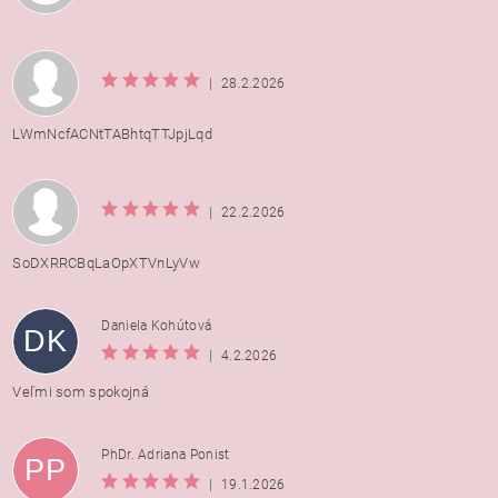
|
28.2.2026
LWmNcfACNtTABhtqTTJpjLqd
|
22.2.2026
SoDXRRCBqLaOpXTVnLyVw
Daniela Kohútová
DK
|
4.2.2026
Veľmi som spokojná
PhDr. Adriana Ponist
PP
|
19.1.2026