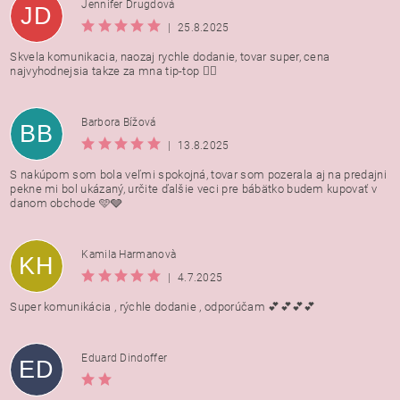
Jennifer Drugdová
JD
|
25.8.2025
Skvela komunikacia, naozaj rychle dodanie, tovar super, cena
najvyhodnejsia takze za mna tip-top 👍🏻
Barbora Bížová
BB
|
13.8.2025
S nakúpom som bola veľmi spokojná, tovar som pozerala aj na predajni
pekne mi bol ukázaný, určite ďalšie veci pre bábätko budem kupovať v
danom obchode 🩵🩶
Kamila Harmanovà
KH
|
4.7.2025
Super komunikácia , rýchle dodanie , odporúčam 💕💕💕💕
Eduard Dindoffer
ED