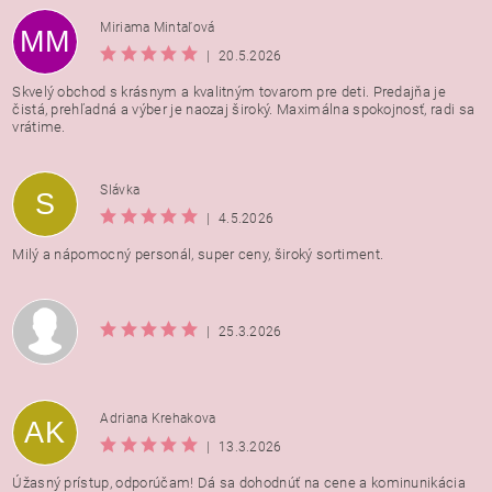
Miriama Mintaľová
MM
|
20.5.2026
Skvelý obchod s krásnym a kvalitným tovarom pre deti. Predajňa je
čistá, prehľadná a výber je naozaj široký. Maximálna spokojnosť, radi sa
vrátime.
Vložením hodnotenie súhlasíte s
podmienkami ochrany
Slávka
S
osobných údajov
|
4.5.2026
Milý a nápomocný personál, super ceny, široký sortiment.
|
25.3.2026
Adriana Krehakova
AK
|
13.3.2026
Úžasný prístup, odporúčam! Dá sa dohodnúť na cene a kominunikácia