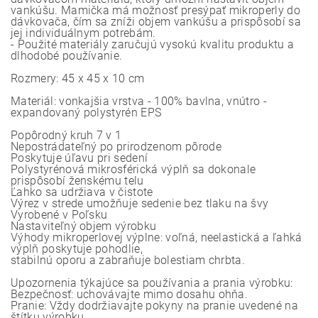
vankúšu. Mamička má možnosť presýpať mikroperly do
dávkovača, čím sa zníži objem vankúšu a prispôsobí sa
jej individuálnym potrebám.
- Použité materiály zaručujú vysokú kvalitu produktu a
dlhodobé používanie.
Rozmery: 45 x 45 x 10 cm
Materiál: vonkajšia vrstva - 100% bavlna, vnútro -
expandovaný polystyrén EPS
Popôrodný kruh 7 v 1
Nepostrádateľný po prirodzenom pôrode
Poskytuje úľavu pri sedení
Polystyrénová mikrosférická výplň sa dokonale
prispôsobí ženskému telu
Ľahko sa udržiava v čistote
Výrez v strede umožňuje sedenie bez tlaku na švy
Vyrobené v Poľsku
Nastaviteľný objem výrobku
Výhody mikroperlovej výplne: voľná, neelastická a ľahká
výplň poskytuje pohodlie,
stabilnú oporu a zabraňuje bolestiam chrbta.
Upozornenia týkajúce sa používania a prania výrobku:
Bezpečnosť: uchovávajte mimo dosahu ohňa.
Pranie: Vždy dodržiavajte pokyny na pranie uvedené na
štítku výrobku.