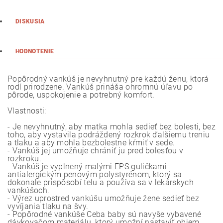
DISKUSIA
HODNOTENIE
Popôrodný vankúš je nevyhnutný pre každú ženu, ktorá
rodí prirodzene. Vankúš prináša ohromnú úľavu po
pôrode, uspokojenie a potrebný komfort.
Vlastnosti:
- Je nevyhnutný, aby matka mohla sedieť bez bolesti, bez
toho, aby vystavila podráždený rozkrok ďalšiemu treniu
a tlaku a aby mohla bezbolestne kŕmiť v sede.
- Vankúš jej umožňuje chrániť ju pred bolesťou v
rozkroku.
- Vankúš je vyplnený malými EPS guličkami -
antialergickým penovým polystyrénom, ktorý sa
dokonale prispôsobí telu a používa sa v lekárskych
vankúšoch.
- Výrez uprostred vankúšu umožňuje žene sedieť bez
vyvíjania tlaku na švy.
- Popôrodné vankúše Ceba baby sú navyše vybavené
dávkovačom materiálu, ktorý umožní nastaviť objem