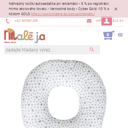
Náhradný kočík/autosedačka pri reklamácii • 5 % po registrácii
mimo akciového tovaru • Vernostné body • Cybex Gold -10 % s
kódom GOLD
https://www.maleja.sk/bonus-program/
+421903961009
INFO@MALEJA.SK
0
€0