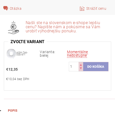
Otázka
Strážiť cenu
Našli ste na slovenskom e-shope lepšiu
cenu? Napíšte nám a pokúsime sa Vám
urobiť výhodnejšiu ponuku.
ZVOĽTE VARIANT
Varianta:
Momentálne
AGW-744-
000-671
bielej
nedostupné
€12,35
€10,04 bez DPH
POPIS