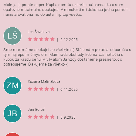
Male ja je proste super. Kupila som tu uz tretiu autosedacku a som
opatovne maximalne spokojna. V minulosti mi dokonca jednu pomohli
nainstalovat priamo do auta. Tip top vsetko.
Lea Šavelova
LŠ
|
2.12.2025
Sme maximálne spokojní so všetkým:-) Stále nám poradia, odporučia s
tým najlepším úmyslom. Mám rada obchody, kde na vás netlačia s
kúpou za každú cenu! A v Malom Ja vždy dostaneme presne to, čo
potrebujeme. Ďakujeme za všetko:-)
Zuzana Maliňáková
ZM
|
6.11.2025
Ján Boroň
JB
|
5.9.2025