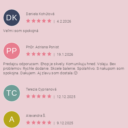
Daniela Kohútová
DK
|
4.2.2026
Veľmi som spokojná
PhDr. Adriana Ponist
PP
|
19.1.2026
Predajcu odporucam. Ehop je skvely. Komunikuju hned. Volaju. Bex
problemov. Rychle dodanie. Skcele balenie. Spolahlivo. S nakupom som
spokojna. Dakujem. Aj zlavu som dostala.🙂
Terezia Cyprianová
TC
|
12.12.2025
Alexandra Š.
A
|
9.12.2025