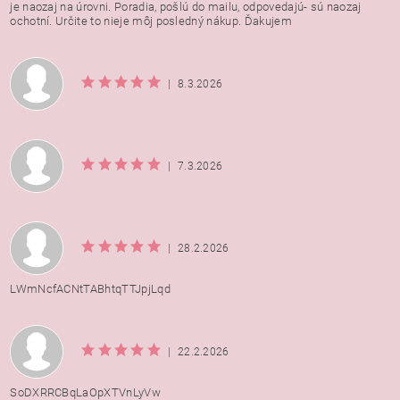
je naozaj na úrovni. Poradia, pošlú do mailu, odpovedajú- sú naozaj
ochotní. Určite to nieje môj posledný nákup. Ďakujem
|
8.3.2026
|
7.3.2026
|
28.2.2026
LWmNcfACNtTABhtqTTJpjLqd
|
22.2.2026
SoDXRRCBqLaOpXTVnLyVw