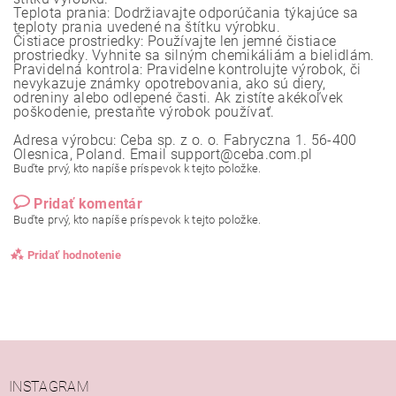
Teplota prania: Dodržiavajte odporúčania týkajúce sa
teploty prania uvedené na štítku výrobku.
Čistiace prostriedky: Používajte len jemné čistiace
prostriedky. Vyhnite sa silným chemikáliám a bielidlám.
Pravidelná kontrola: Pravidelne kontrolujte výrobok, či
nevykazuje známky opotrebovania, ako sú diery,
odreniny alebo odlepené časti. Ak zistíte akékoľvek
poškodenie, prestaňte výrobok používať.
Adresa výrobcu: Ceba sp. z o. o. Fabryczna 1. 56-400
Olesnica, Poland. Email support@ceba.com.pl
Buďte prvý, kto napíše príspevok k tejto položke.
Pridať komentár
Buďte prvý, kto napíše príspevok k tejto položke.
Pridať hodnotenie
INSTAGRAM