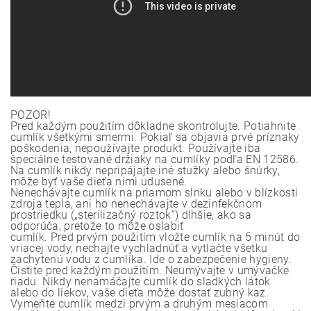
POZOR!
Pred každým použitím dôkladne skontrolujte. Potiahnite
cumlík všetkými smermi. Pokiaľ sa objavia prvé príznaky
poškodenia, nepoužívajte produkt. Používajte iba
špeciálne testované držiaky na cumlíky podľa EN 12586.
Na cumlík nikdy nepripájajte iné stužky alebo šnúrky,
môže byť vaše dieťa nimi udusené.
Nenechávajte cumlík na priamom slnku alebo v blízkosti
zdroja tepla, ani ho nenechávajte v dezinfekčnom
prostriedku („sterilizačný roztok“) dlhšie, ako sa
odporúča, pretože to môže oslabiť
cumlík. Pred prvým použitím vložte cumlík na 5 minút do
vriacej vody, nechajte vychladnúť a vytlačte všetku
zachytenú vodu z cumlíka. Ide o zabezpečenie hygieny.
Čistite pred každým použitím. Neumývajte v umývačke
riadu. Nikdy nenamáčajte cumlík do sladkých látok
alebo do liekov, vaše dieťa môže dostať zubný kaz.
Vymeňte cumlík medzi prvým a druhým mesiacom