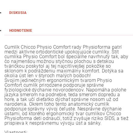
DISKUSIA
HODNOTENIE
Cumlík Chicco Physio Comfort rady Physioforma patrí
medzi aktívne ortodontické upokojujúce cumlíky. Štít
cumlíka Physio Comfort bol špeciálne navrhnutý tak, aby
čo najmenšou možnou styčnou plochou s detskou
tváričkou poskytol aj tej najcitlivejšej pokožke so
sklonom k podráždeniu maximálny komfort. Dotýka sa
okolia úst len v štyroch malých bodoch!
Svojim jedinečným ergonomickým tvarom Physio
Comfort cumlík prirodzene podporuje správne
fyziologické dýchanie novorodencov. Napomáha polohe
jazyka smerom na podnebie, teda smerom dopredu a
hore, a tak učí dieťatko dýchať správne nosom už od
narodenia. Okrem toho tento anatomický cumlík
podporuje správny vývoj čeľuste. Nesprávne dýchanie
ústami, od ktorého ergonomický tvar cumlíkov Chicco
Physioforma deti odnaučí, totiž zvyšuje riziko SIDS, a tiež
prispieva k nesprávnemu vývoju úst a sánky.
Vlastnosti: