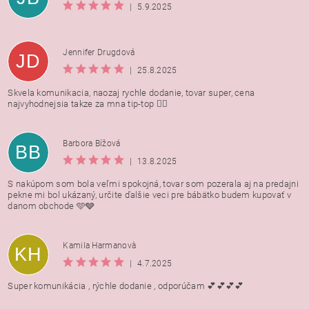
|
5.9.2025
Jennifer Drugdová
JD
|
25.8.2025
Skvela komunikacia, naozaj rychle dodanie, tovar super, cena
najvyhodnejsia takze za mna tip-top 👍🏻
Barbora Bížová
BB
|
13.8.2025
S nakúpom som bola veľmi spokojná, tovar som pozerala aj na predajni
pekne mi bol ukázaný, určite ďalšie veci pre bábätko budem kupovať v
danom obchode 🩵🩶
Kamila Harmanovà
KH
|
4.7.2025
Super komunikácia , rýchle dodanie , odporúčam 💕💕💕💕