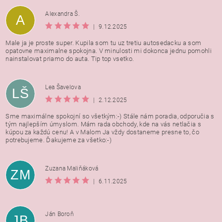
Alexandra Š.
A
|
9.12.2025
Male ja je proste super. Kupila som tu uz tretiu autosedacku a som
opatovne maximalne spokojna. V minulosti mi dokonca jednu pomohli
nainstalovat priamo do auta. Tip top vsetko.
Lea Šavelova
LŠ
|
2.12.2025
Sme maximálne spokojní so všetkým:-) Stále nám poradia, odporučia s
tým najlepším úmyslom. Mám rada obchody, kde na vás netlačia s
kúpou za každú cenu! A v Malom Ja vždy dostaneme presne to, čo
potrebujeme. Ďakujeme za všetko:-)
Zuzana Maliňáková
ZM
|
6.11.2025
Ján Boroň
JB