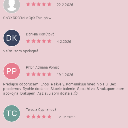
|
22.2.2026
SoDXRRCBqLaOpXTVnLyVw
Daniela Kohútová
DK
|
4.2.2026
Veľmi som spokojná
PhDr. Adriana Ponist
PP
|
19.1.2026
Predajcu odporucam. Ehop je skvely. Komunikuju hned. Volaju. Bex
problemov. Rychle dodanie. Skcele balenie. Spolahlivo. S nakupom som
spokojna. Dakujem. Aj zlavu som dostala.🙂
Terezia Cyprianová
TC
|
12.12.2025