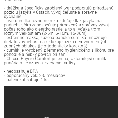
- drážka a špecificky zaoblený tvar podporujú prirodzenú
pozíciu jazyka v ústach, vývoj čeľuste a správne
dýchanie
- tvar cumlíka rovnomerne rozdeľuje tlak jazyka na
podnebie, čím zabezpečuje prirodzený a správny vývoj
počas toho ako dieťatko rastie, a to aj vďaka trom
rôznym veľkostiam (2-6m, 6-16m, 16-36m)
- extrémne mäkká, zúžená pätička cumlíka umožňuje
dieťaťu zavrieť ústa a redukuje riziko nerovnomerných
zubných oblúkov (je ortodonticky korektná)
- cumlík je vyrobený z jemného hygienického silikónu pre
pohodlie a hebký povrch pri saní
- Chicco Physio Comfort je ten najroztomilejší cumlík-
prináša milé vzory a zvieracie motívy
- neobsahuje BPA
- odporúčaný vek: 2-6 mesiacov
- balenie obsahuje 1 ks