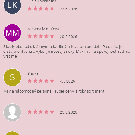
Lucia Kochanská
LK
|
23.6.2026
Miriama Mintaľová
MM
|
20.5.2026
Skvelý obchod s krásnym a kvalitným tovarom pre deti. Predajňa je
čistá, prehľadná a výber je naozaj široký. Maximálna spokojnosť, radi sa
vrátime.
Vložením hodnotenie súhlasíte s
podmienkami ochrany
Slávka
S
osobných údajov
|
4.5.2026
Milý a nápomocný personál, super ceny, široký sortiment.
|
25.3.2026