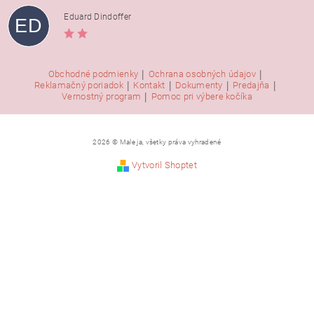
Eduard Dindoffer
ED
|
|
Obchodné podmienky
Ochrana osobných údajov
|
|
|
|
Reklamačný poriadok
Kontakt
Dokumenty
Predajňa
|
Vernostný program
Pomoc pri výbere kočíka
2026 © Male ja, všetky práva vyhradené
Vytvoril Shoptet