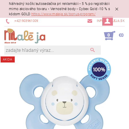
Náhradný kočík/autosedačka pri reklamácii • 5 % po registrácii
mimo akciového tovaru • Vernostné body • Cybex Gold -10 % s
kódom GOLD
https://www.maleja.sk/bonus-program/
+421903961009
INFO@MALEJA.SK
0
€0
AKCIA