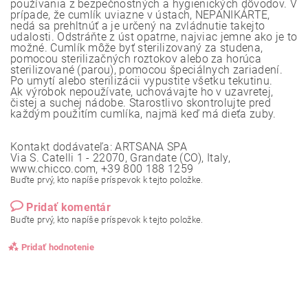
používania z bezpečnostných a hygienických dôvodov. V
prípade, že cumlík uviazne v ústach, NEPANIKÁRTE,
nedá sa prehltnúť a je určený na zvládnutie takejto
udalosti. Odstráňte z úst opatrne, najviac jemne ako je to
možné. Cumlík môže byť sterilizovaný za studena,
pomocou sterilizačných roztokov alebo za horúca
sterilizované (parou), pomocou špeciálnych zariadení.
Po umytí alebo sterilizácii vypustite všetku tekutinu.
Ak výrobok nepoužívate, uchovávajte ho v uzavretej,
čistej a suchej nádobe. Starostlivo skontrolujte pred
každým použitím cumlíka, najmä keď má dieťa zuby.
Kontakt dodávateľa: ARTSANA SPA
Via S. Catelli 1 - 22070, Grandate (CO), Italy,
www.chicco.com, +39 800 188 1259
Buďte prvý, kto napíše príspevok k tejto položke.
Pridať komentár
Buďte prvý, kto napíše príspevok k tejto položke.
Pridať hodnotenie