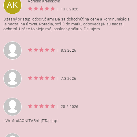
Adriana Krehakova
AK
|
13.3.2026
Úžasný prístup, odporúčam! Dá sa dohodnúť na cene a kominunikácia
je naozaj na úrovni. Poradia, pošlú do mailu, odpovedajú- sú naozaj
ochotní. Určite to nieje môj posledný nákup. Ďakujem
|
8.3.2026
|
7.3.2026
|
28.2.2026
LWmNcfACNtTABhtqTTJpjLqd