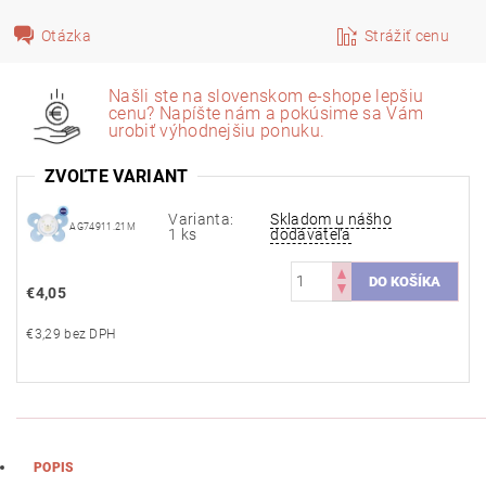
Otázka
Strážiť cenu
Našli ste na slovenskom e-shope lepšiu
cenu? Napíšte nám a pokúsime sa Vám
urobiť výhodnejšiu ponuku.
ZVOĽTE VARIANT
Varianta:
Skladom u nášho
AG74911.21M
1 ks
dodávateľa
€4,05
€3,29 bez DPH
POPIS