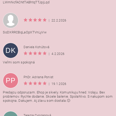
LWmNcfACNtTABhtqTTJpjLqd
|
22.2.2026
SoDXRRCBqLaOpXTVnLyVw
Daniela Kohútová
DK
|
4.2.2026
Veľmi som spokojná
PhDr. Adriana Ponist
PP
|
19.1.2026
Predajcu odporucam. Ehop je skvely. Komunikuju hned. Volaju. Bex
problemov. Rychle dodanie. Skcele balenie. Spolahlivo. S nakupom som
spokojna. Dakujem. Aj zlavu som dostala.🙂
Terezia Cyprianová