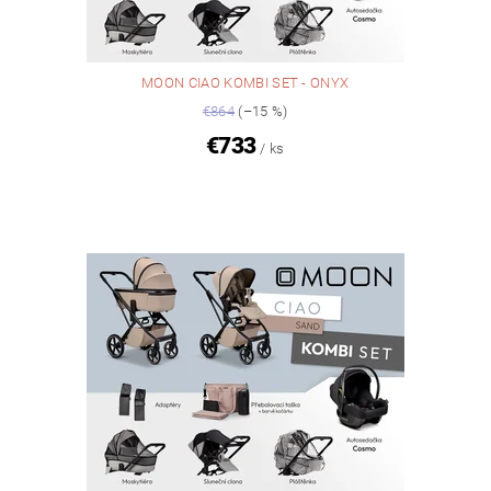
MOON CIAO KOMBI SET - ONYX
€864
(–15 %)
€733
/ ks