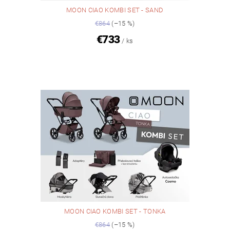
MOON CIAO KOMBI SET - SAND
€864
(–15 %)
€733
/ ks
MOON CIAO KOMBI SET - TONKA
€864
(–15 %)