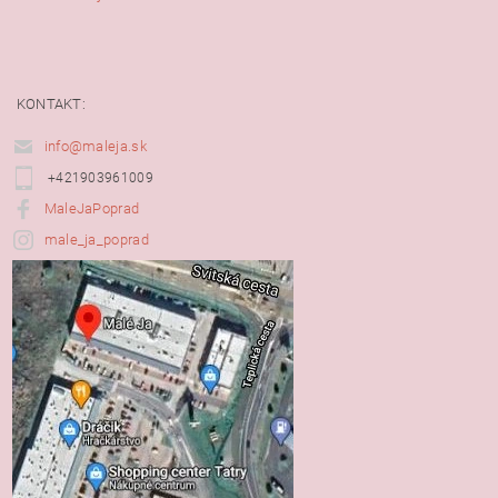
KONTAKT:
info@maleja.sk
+421903961009
MaleJaPoprad
male_ja_poprad