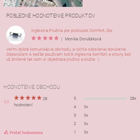
POSLEDNÉ HODNOTENIE PRODUKTOV
Inglesina Pružina pre podvozok Comfort, 2ks
|
Monika Dorušáková
Veľmi dobrá komunikácia obchodu, a rýchle odoslanie/doručenie.
Odporúčam A keďže používam kočík inglesina komfort, a struny boli
už zničené tak som si objednala pružiny a slúžia. :)
HODNOTENIE OBCHODU
5
28x
28
5,0
hodnotení
4
0x
3
0x
2
0x
1
0x
Pridať hodnotenie