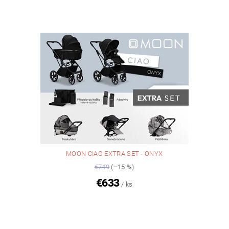
MOON CIAO EXTRA SET - ONYX
€749
(–15 %)
€633
/ ks