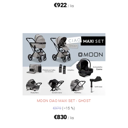
€922
/ ks
MOON CIAO MAXI SET - GHOST
€979
(–15 %)
€830
/ ks