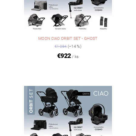
MOON CIAO ORBIT SET - GHOST
€1 084
(–14 %)
€922
/ ks