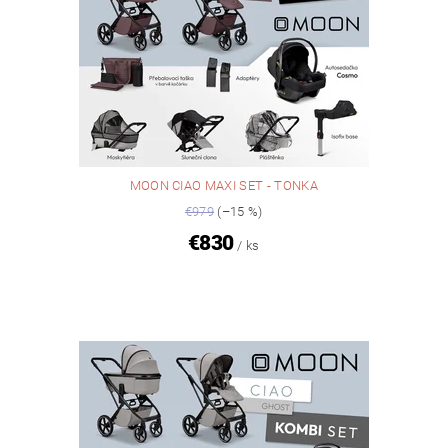
MOON CIAO MAXI SET - TONKA
€979
(–15 %)
€830
/ ks