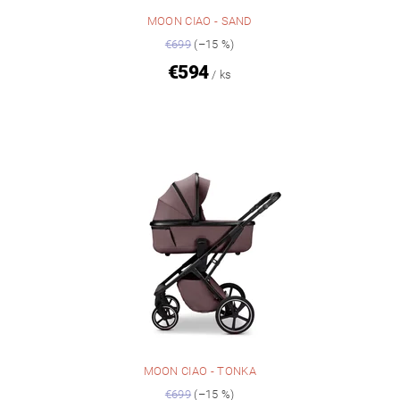
MOON CIAO - SAND
€699
(–15 %)
€594
/ ks
MOON CIAO - TONKA
€699
(–15 %)