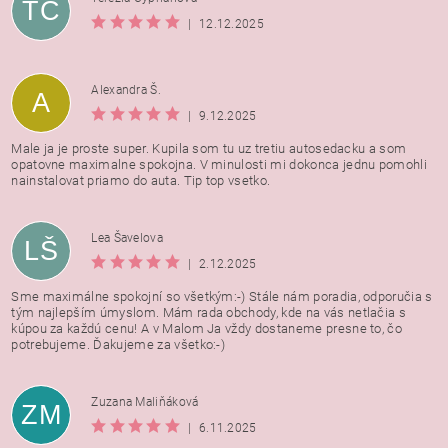
TC
|
12.12.2025
Alexandra Š.
A
|
9.12.2025
Male ja je proste super. Kupila som tu uz tretiu autosedacku a som
opatovne maximalne spokojna. V minulosti mi dokonca jednu pomohli
nainstalovat priamo do auta. Tip top vsetko.
Lea Šavelova
LŠ
|
2.12.2025
Sme maximálne spokojní so všetkým:-) Stále nám poradia, odporučia s
tým najlepším úmyslom. Mám rada obchody, kde na vás netlačia s
kúpou za každú cenu! A v Malom Ja vždy dostaneme presne to, čo
potrebujeme. Ďakujeme za všetko:-)
Zuzana Maliňáková
ZM
|
6.11.2025