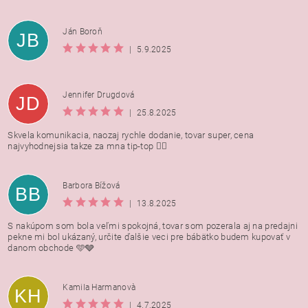
Ján Boroň
JB
|
5.9.2025
Jennifer Drugdová
JD
|
25.8.2025
Skvela komunikacia, naozaj rychle dodanie, tovar super, cena
najvyhodnejsia takze za mna tip-top 👍🏻
Barbora Bížová
BB
|
13.8.2025
S nakúpom som bola veľmi spokojná, tovar som pozerala aj na predajni
pekne mi bol ukázaný, určite ďalšie veci pre bábätko budem kupovať v
danom obchode 🩵🩶
Kamila Harmanovà
KH
|
4.7.2025