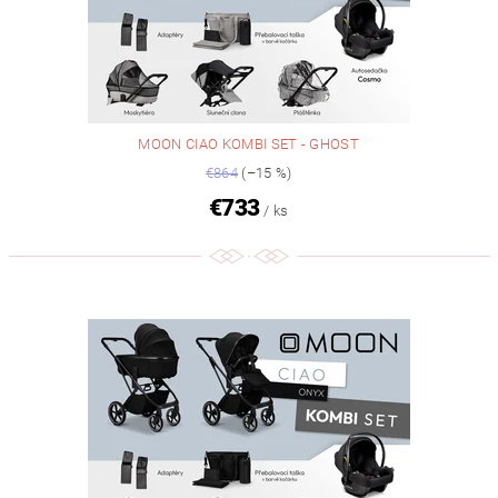
MOON CIAO KOMBI SET - GHOST
€864
(–15 %)
€733
/ ks