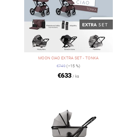
MOON CIAO EXTRA SET - TONKA
€749
(–15 %)
€633
/ ks