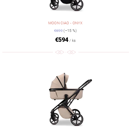
MOON CIAO - ONYX
€699
(–15 %)
€594
/ ks