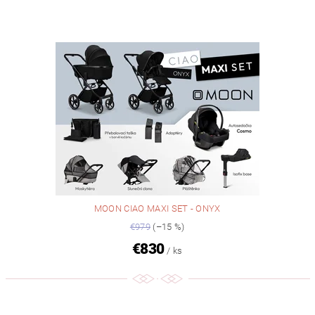
MOON CIAO MAXI SET - ONYX
€979
(–15 %)
€830
/ ks