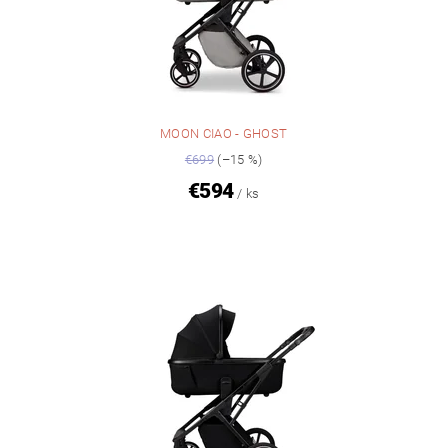
MOON CIAO - GHOST
€699
(–15 %)
€594
/ ks