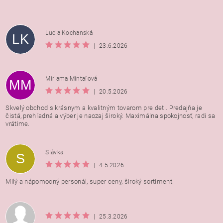
Lucia Kochanská
LK
|
23.6.2026
Miriama Mintaľová
MM
|
20.5.2026
Skvelý obchod s krásnym a kvalitným tovarom pre deti. Predajňa je
čistá, prehľadná a výber je naozaj široký. Maximálna spokojnosť, radi sa
vrátime.
Vložením hodnotenie súhlasíte s
podmienkami ochrany
Slávka
S
osobných údajov
|
4.5.2026
Milý a nápomocný personál, super ceny, široký sortiment.
|
25.3.2026