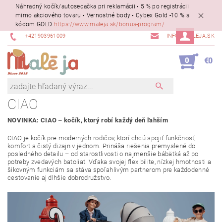
Náhradný kočík/autosedačka pri reklamácii • 5 % po registrácii
mimo akciového tovaru • Vernostné body • Cybex Gold -10 % s
kódom GOLD
https://www.maleja.sk/bonus-program/
+421903961009
INFO@MALEJA.SK
0
€0
CIAO
NOVINKA: CIAO – kočík, ktorý robí každý deň ľahším
CIAO je kočík pre moderných rodičov, ktorí chcú spojiť funkčnosť,
komfort a čistý dizajn v jednom. Prináša riešenia premyslené do
posledného detailu – od starostlivosti o najmenšie bábätká až po
potreby zvedavých batoliat. Vďaka svojej flexibilite, nízkej hmotnosti a
šikovným funkciám sa stáva spoľahlivým partnerom pre každodenné
cestovanie aj dlhšie dobrodružstvo.