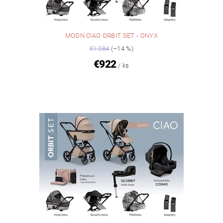
MOON CIAO ORBIT SET - ONYX
€1 084
(–14 %)
€922
/ ks