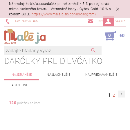
Náhradný kočík/autosedačka pri reklamácii • 5 % po registrácii
mimo akciového tovaru • Vernostné body • Cybex Gold -10 % s
kódom GOLD
https://www.maleja.sk/bonus-program/
+421903961009
INFO@MALEJA.SK
0
€0
DARČEKY PRE DIEVČATKO
NAJDRAHŠIE
NAJLACNEJŠIE
NAJPREDÁVANEJŠIE
ABECEDNE
1
2
120
položiek celkom