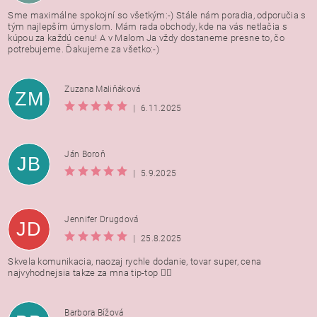
Sme maximálne spokojní so všetkým:-) Stále nám poradia, odporučia s
tým najlepším úmyslom. Mám rada obchody, kde na vás netlačia s
kúpou za každú cenu! A v Malom Ja vždy dostaneme presne to, čo
potrebujeme. Ďakujeme za všetko:-)
Zuzana Maliňáková
ZM
|
6.11.2025
Ján Boroň
JB
|
5.9.2025
Jennifer Drugdová
JD
|
25.8.2025
Skvela komunikacia, naozaj rychle dodanie, tovar super, cena
najvyhodnejsia takze za mna tip-top 👍🏻
Barbora Bížová