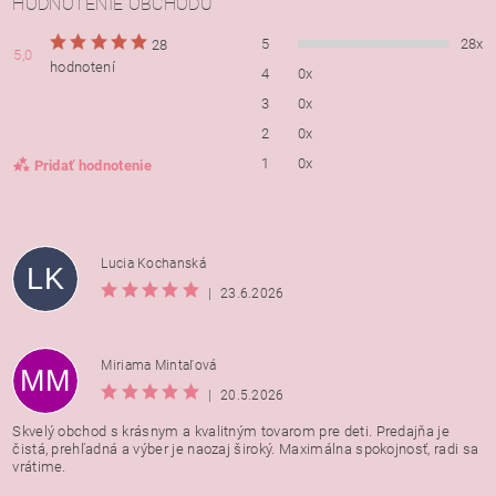
HODNOTENIE OBCHODU
5
28x
28
5,0
hodnotení
4
0x
3
0x
2
0x
1
0x
Pridať hodnotenie
Lucia Kochanská
LK
|
23.6.2026
Miriama Mintaľová
MM
|
20.5.2026
Skvelý obchod s krásnym a kvalitným tovarom pre deti. Predajňa je
čistá, prehľadná a výber je naozaj široký. Maximálna spokojnosť, radi sa
vrátime.