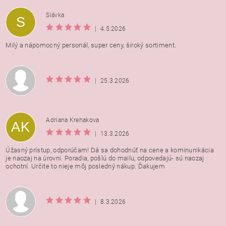
Vložením hodnotenie súhlasíte s
podmienkami ochrany
Slávka
S
osobných údajov
|
4.5.2026
Milý a nápomocný personál, super ceny, široký sortiment.
|
25.3.2026
Adriana Krehakova
AK
|
13.3.2026
Úžasný prístup, odporúčam! Dá sa dohodnúť na cene a kominunikácia
je naozaj na úrovni. Poradia, pošlú do mailu, odpovedajú- sú naozaj
ochotní. Určite to nieje môj posledný nákup. Ďakujem
|
8.3.2026