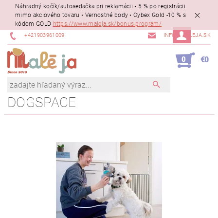
Náhradný kočík/autosedačka pri reklamácii • 5 % po registrácii
mimo akciového tovaru • Vernostné body • Cybex Gold -10 % s
kódom GOLD
https://www.maleja.sk/bonus-program/
+421903961009
INFO@MALEJA.SK
0
€0
DOGSPACE