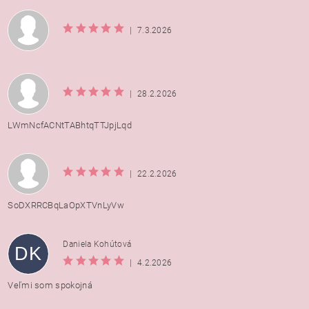
|
7.3.2026
|
28.2.2026
LWmNcfACNtTABhtqTTJpjLqd
|
22.2.2026
SoDXRRCBqLaOpXTVnLyVw
Daniela Kohútová
DK
|
4.2.2026
Veľmi som spokojná