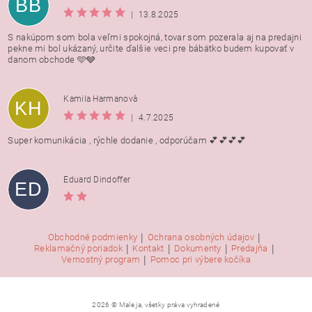
BB
|
13.8.2025
S nakúpom som bola veľmi spokojná, tovar som pozerala aj na predajni
pekne mi bol ukázaný, určite ďalšie veci pre bábätko budem kupovať v
danom obchode 🩵🩶
Kamila Harmanovà
KH
|
4.7.2025
Super komunikácia , rýchle dodanie , odporúčam 💕💕💕💕
Eduard Dindoffer
ED
|
|
Obchodné podmienky
Ochrana osobných údajov
|
|
|
|
Reklamačný poriadok
Kontakt
Dokumenty
Predajňa
|
Vernostný program
Pomoc pri výbere kočíka
2026 © Male ja, všetky práva vyhradené