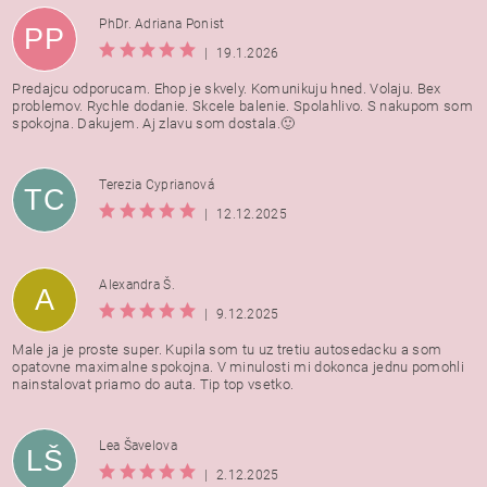
PhDr. Adriana Ponist
PP
|
19.1.2026
Predajcu odporucam. Ehop je skvely. Komunikuju hned. Volaju. Bex
problemov. Rychle dodanie. Skcele balenie. Spolahlivo. S nakupom som
spokojna. Dakujem. Aj zlavu som dostala.🙂
Terezia Cyprianová
TC
|
12.12.2025
Alexandra Š.
A
|
9.12.2025
Male ja je proste super. Kupila som tu uz tretiu autosedacku a som
opatovne maximalne spokojna. V minulosti mi dokonca jednu pomohli
nainstalovat priamo do auta. Tip top vsetko.
Lea Šavelova
LŠ
|
2.12.2025