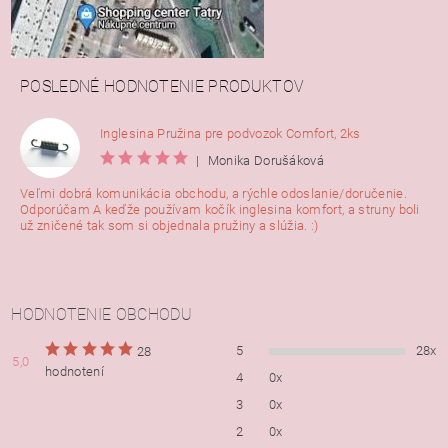
POSLEDNÉ HODNOTENIE PRODUKTOV
Inglesina Pružina pre podvozok Comfort, 2ks
|
Monika Dorušáková
Veľmi dobrá komunikácia obchodu, a rýchle odoslanie/doručenie.
Odporúčam A keďže používam kočík inglesina komfort, a struny boli
už zničené tak som si objednala pružiny a slúžia. :)
HODNOTENIE OBCHODU
5
28x
28
5,0
hodnotení
4
0x
3
0x
2
0x