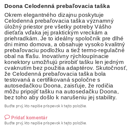
Doona
Celodenná prebaľovacia taška
Okrem elegantného dizajnu poskytuje
Celodenná prebaľovacia taška významný
úložný priestor pre všetky potreby Vášho
dieťaťa vďaka jej praktickým vreckám a
priehradkám. Je to ideálny spoločník pre dlhé
dni mimo domova, a obsahuje vysoko kvalitný
prebaľovaciu podložku a tiež termo-regulačné
obal na fľašu. Inovatívny rýchloupínacie
konektory umožňujú prirobiť tašku len jedným
cvaknutím bez použitia adaptérov. Skutočnosť,
že Celodenná prebaľovacia taška bola
testovaná a certifikovaná spoločne s
autosedačkou Doona, zaisťuje, že rodičia
môžu pripojiť tašku na autosedačku Doona,
bez toho aby došlo k narušeniu jej stability.
Buďte prvý, kto napíše príspevok k tejto položke.
Pridať komentár
Buďte prvý, kto napíše príspevok k tejto položke.