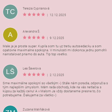
Terezia Cyprianová
TC
|
12.12.2025
Alexandra Š.
A
|
9.12.2025
Male ja je proste super. Kupila som tu uz tretiu autosedacku a som
opatovne maximalne spokojna. V minulosti mi dokonca jednu pomohli
nainstalovat priamo do auta. Tip top vsetko.
Lea Šavelova
LŠ
|
2.12.2025
Sme maximálne spokojní so všetkým:-) Stále nám poradia, odporučia s
tým najlepším úmyslom. Mám rada obchody, kde na vás netlačia s
kúpou za každú cenu! A v Malom Ja vždy dostaneme presne to, čo
potrebujeme. Ďakujeme za všetko:-)
Zuzana Maliňáková