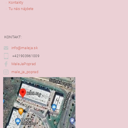
Kontakty
Tu nás nájdete
KONTAKT:
info@maleja.sk
+421903961009
MaleJaPoprad
male_ja_poprad