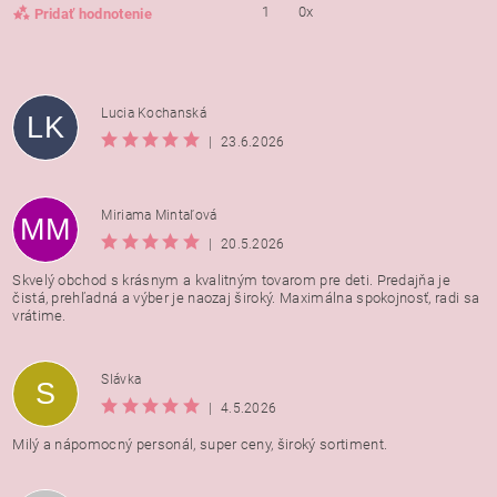
1
0x
Pridať hodnotenie
Lucia Kochanská
LK
|
23.6.2026
Miriama Mintaľová
MM
|
20.5.2026
Skvelý obchod s krásnym a kvalitným tovarom pre deti. Predajňa je
čistá, prehľadná a výber je naozaj široký. Maximálna spokojnosť, radi sa
vrátime.
Vložením hodnotenie súhlasíte s
podmienkami ochrany
Slávka
S
osobných údajov
|
4.5.2026
Milý a nápomocný personál, super ceny, široký sortiment.