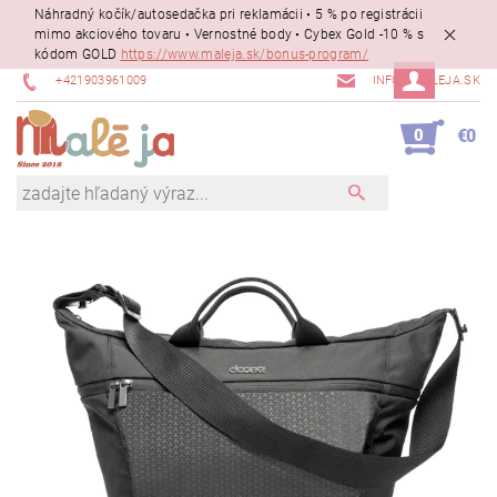
Náhradný kočík/autosedačka pri reklamácii • 5 % po registrácii
mimo akciového tovaru • Vernostné body • Cybex Gold -10 % s
kódom GOLD
https://www.maleja.sk/bonus-program/
+421903961009
INFO@MALEJA.SK
0
€0