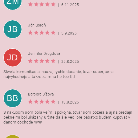
ZM
|
6.11.2025
Ján Boroň
JB
|
5.9.2025
Jennifer Drugdová
JD
|
25.8.2025
Skvela komunikacia, naozaj rychle dodanie, tovar super, cena
najvyhodnejsia takze za mna tip-top 👍🏻
Barbora Bížová
BB
|
13.8.2025
S nakúpom som bola veľmi spokojná, tovar som pozerala aj na predajni
pekne mi bol ukázaný, určite ďalšie veci pre bábätko budem kupovať v
danom obchode 🩵🩶