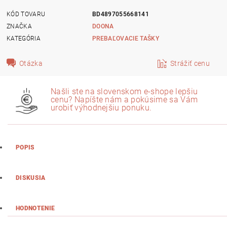
KÓD TOVARU
BD4897055668141
ZNAČKA
DOONA
KATEGÓRIA
PREBAĽOVACIE TAŠKY
Otázka
Strážiť cenu
Našli ste na slovenskom e-shope lepšiu
cenu? Napíšte nám a pokúsime sa Vám
urobiť výhodnejšiu ponuku.
POPIS
DISKUSIA
HODNOTENIE