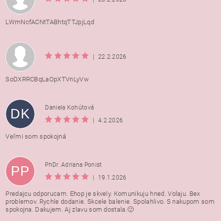
LWmNcfACNtTABhtqTTJpjLqd
|
22.2.2026
SoDXRRCBqLaOpXTVnLyVw
Daniela Kohútová
DK
|
4.2.2026
Veľmi som spokojná
PhDr. Adriana Ponist
PP
|
19.1.2026
Predajcu odporucam. Ehop je skvely. Komunikuju hned. Volaju. Bex
problemov. Rychle dodanie. Skcele balenie. Spolahlivo. S nakupom som
spokojna. Dakujem. Aj zlavu som dostala.🙂