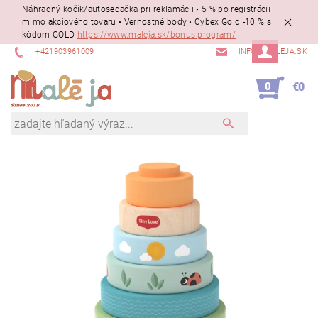
Náhradný kočík/autosedačka pri reklamácii • 5 % po registrácii
mimo akciového tovaru • Vernostné body • Cybex Gold -10 % s
kódom GOLD
https://www.maleja.sk/bonus-program/
+421903961009
INFO@MALEJA.SK
0
€0