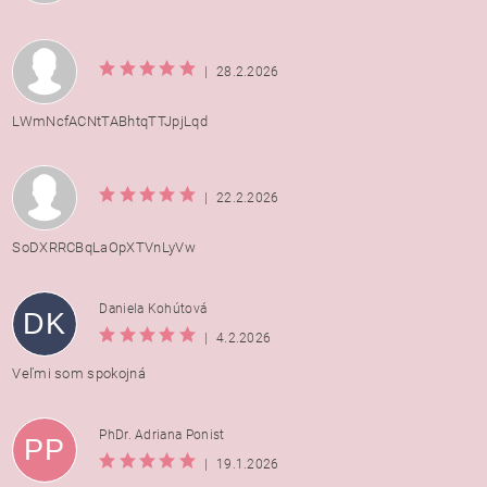
|
28.2.2026
LWmNcfACNtTABhtqTTJpjLqd
|
22.2.2026
SoDXRRCBqLaOpXTVnLyVw
Daniela Kohútová
DK
|
4.2.2026
Veľmi som spokojná
PhDr. Adriana Ponist
PP
|
19.1.2026