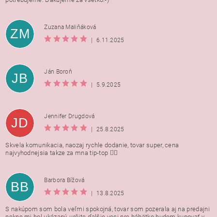
Zuzana Maliňáková
ZM
|
6.11.2025
Ján Boroň
JB
|
5.9.2025
Jennifer Drugdová
JD
|
25.8.2025
Skvela komunikacia, naozaj rychle dodanie, tovar super, cena
najvyhodnejsia takze za mna tip-top 👍🏻
Barbora Bížová
BB
|
13.8.2025
S nakúpom som bola veľmi spokojná, tovar som pozerala aj na predajni
pekne mi bol ukázaný, určite ďalšie veci pre bábätko budem kupovať v