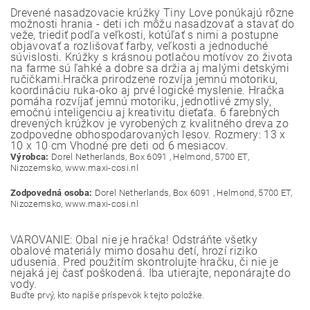
Drevené nasadzovacie krúžky Tiny Love ponúkajú rôzne
možnosti hrania - deti ich môžu nasadzovať a stavať do
veže, triediť podľa veľkosti, kotúľať s nimi a postupne
objavovať a rozlišovať farby, veľkosti a jednoduché
súvislosti. Krúžky s krásnou potlačou motívov zo života
na farme sú ľahké a dobre sa držia aj malými detskými
ručičkami.Hračka prirodzene rozvíja jemnú motoriku,
koordináciu ruka-oko aj prvé logické myslenie. Hračka
pomáha rozvíjať jemnú motoriku, jednotlivé zmysly,
emočnú inteligenciu aj kreativitu dieťaťa. 6 farebných
drevených krúžkov je vyrobených z kvalitného dreva zo
zodpovedne obhospodarovaných lesov. Rozmery: 13 x
10 x 10 cm Vhodné pre deti od 6 mesiacov.
Výrobca:
Dorel Netherlands, Box 6091 , Helmond, 5700 ET,
Nizozemsko, www.maxi-cosi.nl
Zodpovedná osoba:
Dorel Netherlands, Box 6091 , Helmond, 5700 ET,
Nizozemsko, www.maxi-cosi.nl
VAROVANIE: Obal nie je hračka! Odstráňte všetky
obalové materiály mimo dosahu detí, hrozí riziko
udusenia. Pred použitím skontrolujte hračku, či nie je
nejaká jej časť poškodená. Iba utierajte, neponárajte do
vody.
Buďte prvý, kto napíše príspevok k tejto položke.