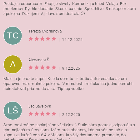
Predajcu odporucam. Ehop je skvely. Komunikuju hned. Volaju. Bex
problemov. Rychle dodanie. Skcele balenie. Spolahlivo. S nakupom som
spokojna. Dakujem. Aj zlavu som dostala.🙂
Terezia Cyprianová
TC
|
12.12.2025
Alexandra Š.
A
|
9.12.2025
Male ja je proste super. Kupila som tu uz tretiu autosedacku a som
opatovne maximalne spokojna. V minulosti mi dokonca jednu pomohli
nainstalovat priamo do auta. Tip top vsetko.
Lea Šavelova
LŠ
|
2.12.2025
Sme maximálne spokojní so všetkým:-) Stále nám poradia, odporučia s
tým najlepším úmyslom. Mám rada obchody, kde na vás netlačia s
kúpou za každú cenu! A v Malom Ja vždy dostaneme presne to, čo
potrebujeme. Ďakujeme za všetko:-)