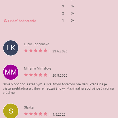
3
0x
2
0x
1
0x
Pridať hodnotenie
Lucia Kochanská
LK
|
23.6.2026
Miriama Mintaľová
MM
|
20.5.2026
Skvelý obchod s krásnym a kvalitným tovarom pre deti. Predajňa je
čistá, prehľadná a výber je naozaj široký. Maximálna spokojnosť, radi sa
vrátime.
Vložením hodnotenie súhlasíte s
podmienkami ochrany
Slávka
S
osobných údajov
|
4.5.2026