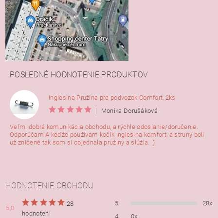
POSLEDNÉ HODNOTENIE PRODUKTOV
Inglesina Pružina pre podvozok Comfort, 2ks
|
Monika Dorušáková
Veľmi dobrá komunikácia obchodu, a rýchle odoslanie/doručenie.
Odporúčam A keďže používam kočík inglesina komfort, a struny boli
už zničené tak som si objednala pružiny a slúžia. :)
HODNOTENIE OBCHODU
5
28x
28
5,0
hodnotení
4
0x