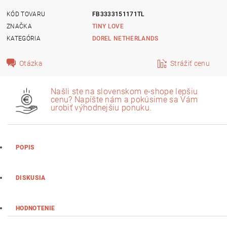
KÓD TOVARU
FB3333151171TL
ZNAČKA
TINY LOVE
KATEGÓRIA
DOREL NETHERLANDS
Otázka
Strážiť cenu
Našli ste na slovenskom e-shope lepšiu
cenu? Napíšte nám a pokúsime sa Vám
urobiť výhodnejšiu ponuku.
POPIS
DISKUSIA
HODNOTENIE