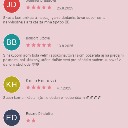
Jennifer Drugdová
JD
|
25.8.2025
Skvela komunikacia, naozaj rychle dodanie, tovar super, cena
najvyhodnejsia takze za mna tip-top 👍🏻
Barbora Bížová
BB
|
13.8.2025
S nakúpom som bola veľmi spokojná, tovar som pozerala aj na predajni
pekne mi bol ukázaný, určite ďalšie veci pre bábätko budem kupovať v
danom obchode 🩵🩶
Kamila Harmanovà
KH
|
4.7.2025
Super komunikácia , rýchle dodanie , odporúčam 💕💕💕💕
Eduard Dindoffer
ED