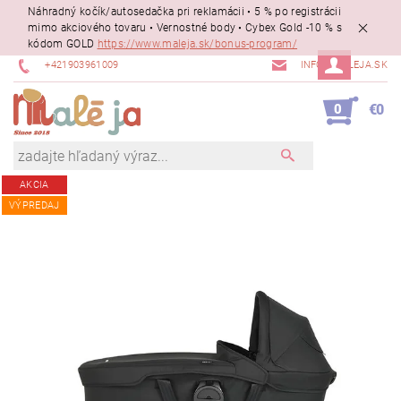
Náhradný kočík/autosedačka pri reklamácii • 5 % po registrácii
mimo akciového tovaru • Vernostné body • Cybex Gold -10 % s
kódom GOLD
https://www.maleja.sk/bonus-program/
+421903961009
INFO@MALEJA.SK
0
€0
AKCIA
VÝPREDAJ