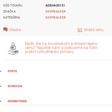
KÓD TOVARU
AGEHA30151
ZNAČKA
EASYWALKER
KATEGÓRIA
EASYWALKER
Otázka
Strážiť cenu
Našli ste na slovenskom e-shope lepšiu
cenu? Napíšte nám a pokúsime sa Vám
urobiť výhodnejšiu ponuku.
POPIS
DISKUSIA
HODNOTENIE