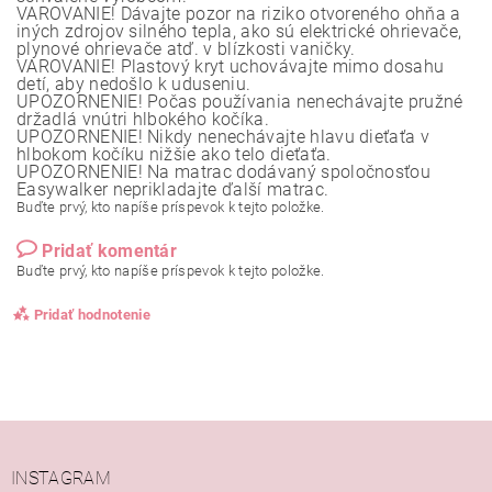
VAROVANIE! Dávajte pozor na riziko otvoreného ohňa a
iných zdrojov silného tepla, ako sú elektrické ohrievače,
plynové ohrievače atď. v blízkosti vaničky.
VAROVANIE! Plastový kryt uchovávajte mimo dosahu
detí, aby nedošlo k uduseniu.
UPOZORNENIE! Počas používania nenechávajte pružné
držadlá vnútri hlbokého kočíka.
UPOZORNENIE! Nikdy nenechávajte hlavu dieťaťa v
hlbokom kočíku nižšie ako telo dieťaťa.
UPOZORNENIE! Na matrac dodávaný spoločnosťou
Easywalker neprikladajte ďalší matrac.
Buďte prvý, kto napíše príspevok k tejto položke.
Pridať komentár
Buďte prvý, kto napíše príspevok k tejto položke.
Pridať hodnotenie
INSTAGRAM