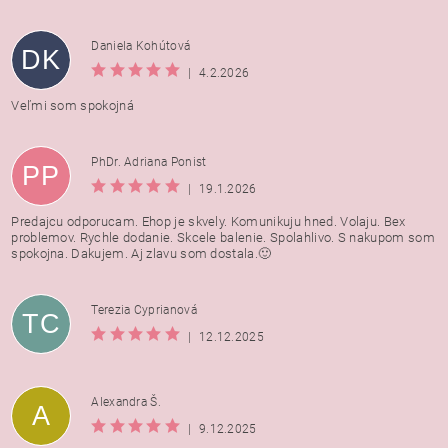
Daniela Kohútová
DK
|
4.2.2026
Veľmi som spokojná
PhDr. Adriana Ponist
PP
|
19.1.2026
Predajcu odporucam. Ehop je skvely. Komunikuju hned. Volaju. Bex
problemov. Rychle dodanie. Skcele balenie. Spolahlivo. S nakupom som
spokojna. Dakujem. Aj zlavu som dostala.🙂
Terezia Cyprianová
TC
|
12.12.2025
Alexandra Š.
A
|
9.12.2025