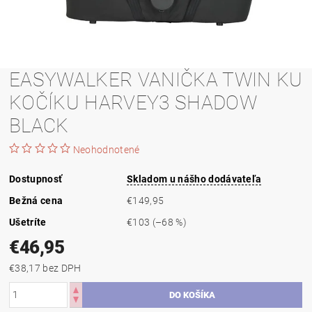
EASYWALKER VANIČKA TWIN KU
KOČÍKU HARVEY3 SHADOW
BLACK
Neohodnotené
Dostupnosť
Skladom u nášho dodávateľa
Bežná cena
€149,95
Ušetríte
€103
(–68 %)
€46,95
€38,17 bez DPH