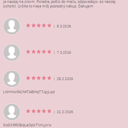
je naozaj na úrovni. Poradia, pošlú do mailu, odpovedajú- sú naozaj
ochotní. Určite to nieje môj posledný nákup. Ďakujem
|
8.3.2026
|
7.3.2026
|
28.2.2026
LWmNcfACNtTABhtqTTJpjLqd
|
22.2.2026
SoDXRRCBqLaOpXTVnLyVw