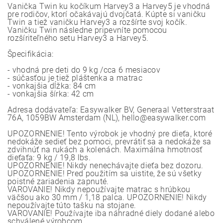
Vanička Twin ku kočíkum Harvey3 a Harvey5 je vhodná
pre rodičov, ktorí očakávajú dvojčatá. Kúpte si vaničku
Twin a tiež vaničku Harvey3 a rozšírte svoj kočík.
Vaničku Twin následne pripevníte pomocou
rozšíriteľného setu Harvey3 a Harvey5.
Špecifikácia:
- vhodná pre deti do 9 kg /cca 6 mesiacov
- súčasťou je tiež pláštenka a matrac
- vonkajšia dĺžka: 84 cm
- vonkajšia šírka: 42 cm
Adresa dodávateľa: Easywalker BV, Generaal Vetterstraat
76A, 1059BW Amsterdam (NL), hello@easywalker.com
UPOZORNENIE! Tento výrobok je vhodný pre dieťa, ktoré
nedokáže sedieť bez pomoci, prevrátiť sa a nedokáže sa
zdvihnúť na rukách a kolenách. Maximálna hmotnosť
dieťaťa: 9 kg / 19,8 lbs.
UPOZORNENIE! Nikdy nenechávajte dieťa bez dozoru.
UPOZORNENIE! Pred použitím sa uistite, že sú všetky
poistné zariadenia zapnuté.
VAROVANIE! Nikdy nepoužívajte matrac s hrúbkou
väčšou ako 30 mm / 1,18 palca. UPOZORNENIE! Nikdy
nepoužívajte túto tašku na stojane.
VAROVANIE! Používajte iba náhradné diely dodané alebo
schválené výrobcom.