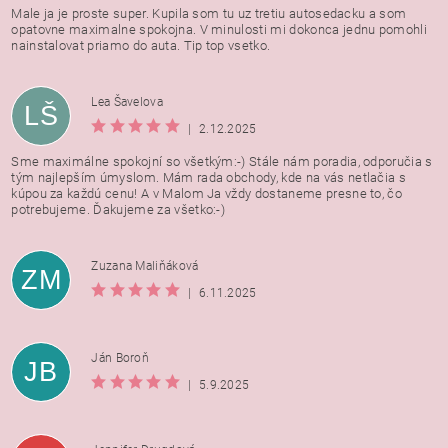
Male ja je proste super. Kupila som tu uz tretiu autosedacku a som
opatovne maximalne spokojna. V minulosti mi dokonca jednu pomohli
nainstalovat priamo do auta. Tip top vsetko.
Lea Šavelova
LŠ
|
2.12.2025
Sme maximálne spokojní so všetkým:-) Stále nám poradia, odporučia s
tým najlepším úmyslom. Mám rada obchody, kde na vás netlačia s
kúpou za každú cenu! A v Malom Ja vždy dostaneme presne to, čo
potrebujeme. Ďakujeme za všetko:-)
Zuzana Maliňáková
ZM
|
6.11.2025
Ján Boroň
JB
|
5.9.2025