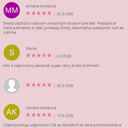
Miriama Mintaľová
MM
|
20.5.2026
Skvelý obchod s krásnym a kvalitným tovarom pre deti. Predajňa je
čistá, prehľadná a výber je naozaj široký. Maximálna spokojnosť, radi sa
vrátime.
Vložením hodnotenie súhlasíte s
podmienkami ochrany
Slávka
S
osobných údajov
|
4.5.2026
Milý a nápomocný personál, super ceny, široký sortiment.
|
25.3.2026
Adriana Krehakova
AK
|
13.3.2026
Úžasný prístup, odporúčam! Dá sa dohodnúť na cene a kominunikácia