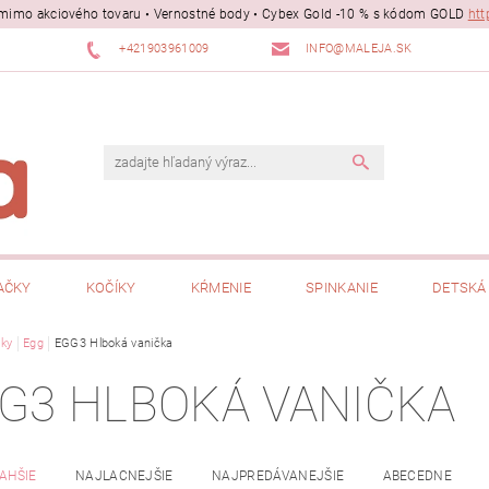
ii mimo akciového tovaru • Vernostné body • Cybex Gold -10 % s kódom GOLD
htt
+421903961009
INFO@MALEJA.SK
AČKY
KOČÍKY
KŔMENIE
SPINKANIE
DETSKÁ 
ky
Egg
EGG3 Hlboká vanička
G3 HLBOKÁ VANIČKA
AHŠIE
NAJLACNEJŠIE
NAJPREDÁVANEJŠIE
ABECEDNE