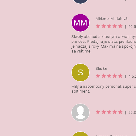
Miriama Mintaľová
MM
|
20.
Skvelý obchod s krásnym a kvalitn
pre deti. Predajňa je čistá, prehľadn
Vložením hodnotenie súhlasít
je naozaj široký. Maximálna spokojno
podmienkami ochrany osobnýc
sa vrátime.
údajov
Slávka
S
|
4.5
Milý a nápomocný personál, super ce
sortiment.
|
25.