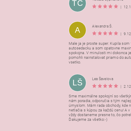
TC
|
12.
Alexandra Š.
A
|
9.1
Male ja je proste super. Kupila som t
autosedacku a som opatovne maxi
spokojna. V minulosti mi dokonca j
pomohli nainstalovat priamo do auta
vsetko.
Lea Šavelova
LŠ
|
2.1
Sme maximálne spokojní so všetkým
nám poradia, odporučia s tým najl
úmyslom. Mám rada obchody, kde n
netlačia s kúpou za každú cenu! A 
vždy dostaneme presne to, čo potr
Ďakujeme za všetko:-)