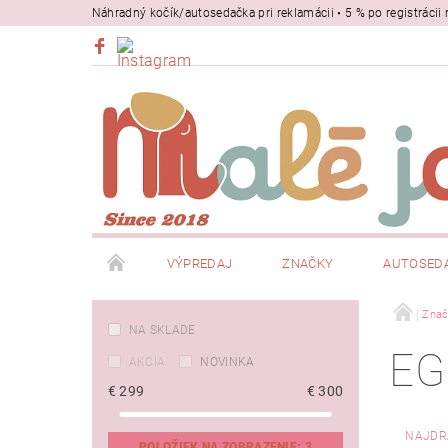
Náhradný kočík/autosedačka pri reklamácii • 5 % po registrác
VÝPREDAJ
ZNAČKY
AUTOSED
BEZPEČNOSŤ
NOSIČE
Znač
NA SKLADE
EG
AKCIA
NOVINKA
€
299
€
300
NAJDR
POLOŽIEK NA ZOBRAZENIE:
3