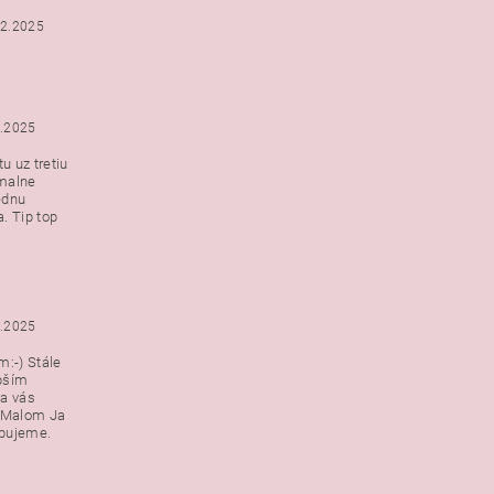
12.2025
2.2025
u uz tretiu
malne
ednu
. Tip top
2.2025
:-) Stále
epším
a vás
v Malom Ja
ebujeme.