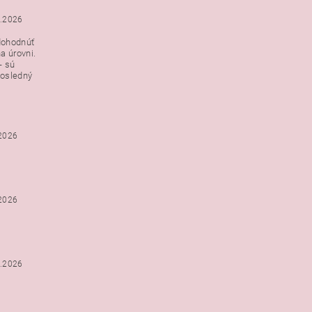
3.2026
dohodnúť
a úrovni.
- sú
posledný
.2026
.2026
2.2026