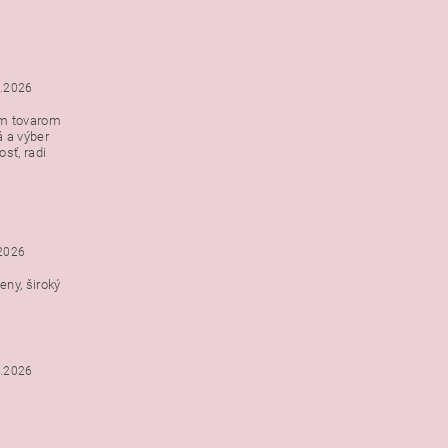
5.2026
ým tovarom
á a výber
e s
sť, radi
h
.2026
ny, široký
3.2026