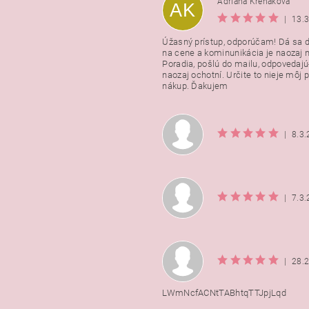
Adriana Krehakova
AK
|
13.
Úžasný prístup, odporúčam! Dá sa 
na cene a kominunikácia je naozaj n
Poradia, pošlú do mailu, odpovedajú
naozaj ochotní. Určite to nieje môj 
nákup. Ďakujem
|
8.3
|
7.3
|
28.
LWmNcfACNtTABhtqTTJpjLqd