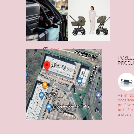
Sledovať na Instagrame
POSLE
PRODU
Veľmi do
odoslani
používam
boli už z
a slúžia. 