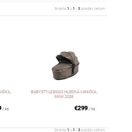
1
1
3
Stránka
z
-
položiek celkom
IČKA,
BABYSTYLE EGG3 HLBOKÁ VANIČKA,
MINK 2026
9
€299
/ ks
/ ks
1
1
3
Stránka
z
-
položiek celkom