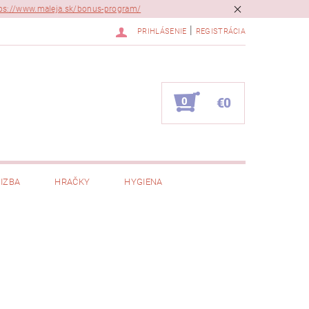
ps://www.maleja.sk/bonus-program/
|
PRIHLÁSENIE
REGISTRÁCIA
0
€0
IZBA
HRAČKY
HYGIENA