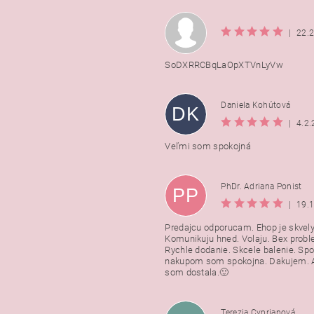
|
22.
SoDXRRCBqLaOpXTVnLyVw
Daniela Kohútová
DK
|
4.2
Veľmi som spokojná
PhDr. Adriana Ponist
PP
|
19.
Predajcu odporucam. Ehop je skvely
Komunikuju hned. Volaju. Bex probl
Rychle dodanie. Skcele balenie. Spo
nakupom som spokojna. Dakujem. A
som dostala.🙂
Terezia Cyprianová