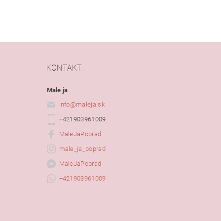
KONTAKT
Male ja
info
@
maleja.sk
+421903961009
MaleJaPoprad
male_ja_poprad
MaleJaPoprad
+421903961009