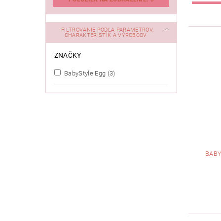
FILTROVANIE PODĽA PARAMETROV,
CHARAKTERISTÍK A VÝROBCOV
ZNAČKY
BabyStyle Egg
(3)
BABY