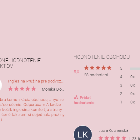
HODNOTENIE OBCHODU
DNÉ HODNOTENIE
KTOV
5
5,0
28 hodnotení
4
0x
Inglesina Pružina pre podvozok Comfort, 2ks
3
0x
|
Monika Dorušáková
2
0x
Pridať
brá komunikácia obchodu, a rýchle
1
0x
hodnotenie
e/doručenie. Odporúčam A keďže
 kočík inglesina komfort, a struny
ničené tak som si objednala pružiny
:)
Lucia Kochanská
LK
|
23.