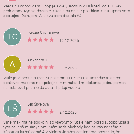
Predajcu odporucam. Ehop je skvely. Komunikuju hned. Volaju. Bex
problemov. Rychle dodanie. Skcele balenie. Spolahlivo. S nakupom som
spokojna. Dakujem. Aj zlavu som dostala.🙂
Terezia Cyprianová
TC
|
12.12.2025
Alexandra Š.
A
|
9.12.2025
Male ja je proste super. Kupila som tu uz tretiu autosedacku a som
opatovne maximalne spokojna. V minulosti mi dokonca jednu pomohli
nainstalovat priamo do auta. Tip top vsetko.
Lea Šavelova
LŠ
|
2.12.2025
Sme maximálne spokojní so všetkým:-) Stále nám poradia, odporučia s
tým najlepším úmyslom. Mám rada obchody, kde na vás netlačia s
kúpou za každú cenu! A v Malom Ja vždy dostaneme presne to, čo