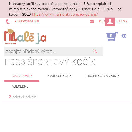
Náhradný kočík/autosedačka pri reklamácii • 5 % po registrácii
mimo akciového tovaru • Vernostné body • Cybex Gold -10 % s
kódom GOLD
https://www.maleja.sk/bonus-program/
+421903961009
INFO@MALEJA.SK
0
€0
EGG3 ŠPORTOVÝ KOČÍK
NAJDRAHŠIE
NAJLACNEJŠIE
NAJPREDÁVANEJŠIE
ABECEDNE
3
položiek celkom