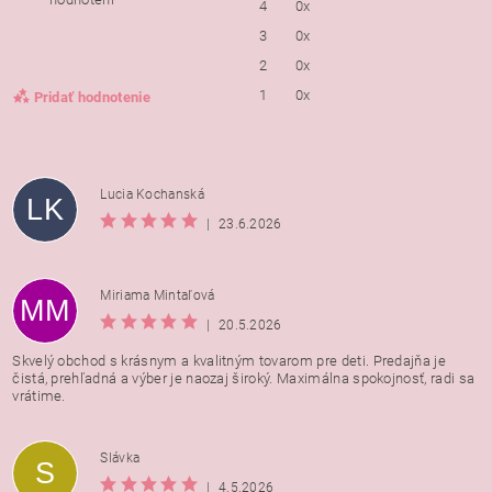
4
0x
3
0x
2
0x
1
0x
Pridať hodnotenie
Lucia Kochanská
LK
|
23.6.2026
Miriama Mintaľová
MM
|
20.5.2026
Skvelý obchod s krásnym a kvalitným tovarom pre deti. Predajňa je
čistá, prehľadná a výber je naozaj široký. Maximálna spokojnosť, radi sa
vrátime.
Vložením hodnotenie súhlasíte s
podmienkami ochrany
Slávka
S
osobných údajov
|
4.5.2026