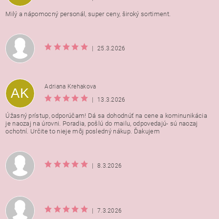
Milý a nápomocný personál, super ceny, široký sortiment.
|
25.3.2026
Adriana Krehakova
AK
|
13.3.2026
Úžasný prístup, odporúčam! Dá sa dohodnúť na cene a kominunikácia
je naozaj na úrovni. Poradia, pošlú do mailu, odpovedajú- sú naozaj
ochotní. Určite to nieje môj posledný nákup. Ďakujem
|
8.3.2026
|
7.3.2026