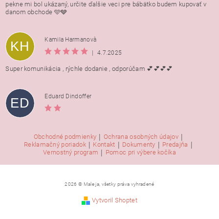
pekne mi bol ukázaný, určite ďalšie veci pre bábätko budem kupovať v
danom obchode 🩵🩶
Kamila Harmanovà
KH
|
4.7.2025
Super komunikácia , rýchle dodanie , odporúčam 💕💕💕💕
Eduard Dindoffer
ED
|
|
Obchodné podmienky
Ochrana osobných údajov
|
|
|
|
Reklamačný poriadok
Kontakt
Dokumenty
Predajňa
|
Vernostný program
Pomoc pri výbere kočíka
2026 © Male ja, všetky práva vyhradené
Vytvoril Shoptet