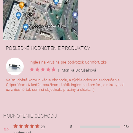
POSLEDNÉ HODNOTENIE PRODUKTOV
Inglesina Pružina pre podvozok Comfort, 2ks
|
Monika Dorušáková
Veľmi dobrá komunikácia obchodu, a rýchle odoslanie/doručenie.
Odporúčam A keďže používam kočík inglesina komfort, a struny boli
už zničené tak som si objednala pružiny a slúžia. :)
HODNOTENIE OBCHODU
5
28x
28
5,0
hodnotení