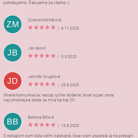
potrebujeme. Ďakujeme za všetko:-)
Zuzana Maliňáková
ZM
|
6.11.2025
Ján Boroň
JB
|
5.9.2025
Jennifer Drugdová
JD
|
25.8.2025
Skvela komunikacia, naozaj rychle dodanie, tovar super, cena
najvyhodnejsia takze za mna tip-top 👍🏻
Barbora Bížová
BB
|
13.8.2025
S nakúpom som bola veľmi spokojná, tovar som pozerala aj na predajni