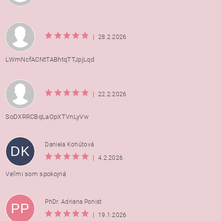
|
28.2.2026
LWmNcfACNtTABhtqTTJpjLqd
|
22.2.2026
SoDXRRCBqLaOpXTVnLyVw
Daniela Kohútová
DK
|
4.2.2026
Veľmi som spokojná
PhDr. Adriana Ponist
PP
|
19.1.2026