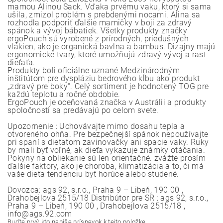
mamou Alinou Sack. Vďaka prvému vaku, ktorý si sama
ušila, zmizol problém s prebdenými nocami. Alina sa
rozhodla podporiť ďalšie mamičky v boji za zdravý
spánok a vývoj bábätiek. Všetky produkty značky
ergoPouch sú vyrobené z prírodných, priedušných
vlákien, ako je organická bavlna a bambus. Dizajny majú
ergonomické tvary, ktoré umožňujú zdravý vývoj a rast
dieťaťa.
Produkty boli oficiálne uznané Medzinárodným
inštitútom pre dyspláziu bedrového kĺbu ako produkt
„zdravý pre boky“. Celý sortiment je hodnotený TOG pre
každú teplotu a ročné obdobie.
ErgoPouch je oceňovaná značka v Austrálii a produkty
spoločnosti sa predávajú po celom svete.
Upozornenie : Uchovávajte mimo dosahu tepla a
otvoreného ohňa. Pre bezpečnejší spánok nepoužívajte
pri spaní s dieťaťom zavinovačky ani spacie vaky. Ruky
by mali byť voľné, ak dieťa vykazuje známky otáčania.
Pokyny na obliekanie sú len orientačné. zvážte prosím
ďalšie faktory, ako je choroba, klimatizácia a to, či má
vaše dieťa tendenciu byť horúce alebo studené.
Dovozca: ags 92, s.r.o., Praha 9 – Libeň, 190 00 ,
Drahobejlova 2515/18 Distribútor pre SR : ags 92, s.r.o.,
Praha 9 – Libeň, 190 00 , Drahobejlova 2515/18 ,
info@ags.92.com
Buďte prvý, kto napíše príspevok k tejto položke.