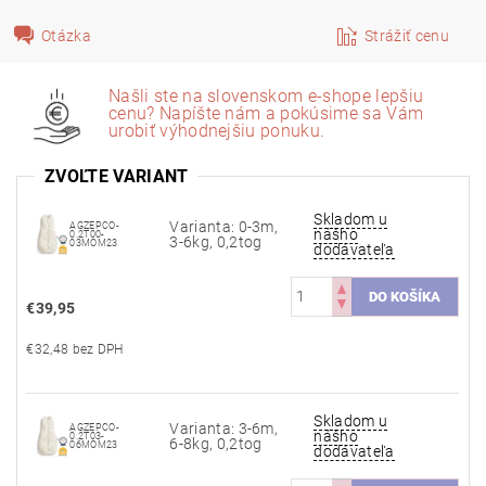
Otázka
Strážiť cenu
Našli ste na slovenskom e-shope lepšiu
cenu? Napíšte nám a pokúsime sa Vám
urobiť výhodnejšiu ponuku.
ZVOĽTE VARIANT
Skladom u
Varianta: 0-3m,
AGZEPCO-
nášho
0.2T00-
3-6kg, 0,2tog
03MOM23
dodávateľa
€39,95
€32,48 bez DPH
Skladom u
Varianta: 3-6m,
AGZEPCO-
nášho
0.2T03-
6-8kg, 0,2tog
06MOM23
dodávateľa