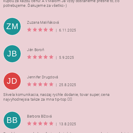
kúpou za každú cenu! A v Malom Ja vždy dostaneme presne to, čo
potrebujeme. Ďakujeme za všetko:-)
Zuzana Maliňáková
ZM
|
6.11.2025
Ján Boroň
JB
|
5.9.2025
Jennifer Drugdová
JD
|
25.8.2025
Skvela komunikacia, naozaj rychle dodanie, tovar super, cena
najvyhodnejsia takze za mna tip-top 👍🏻
Barbora Bížová
BB
|
13.8.2025