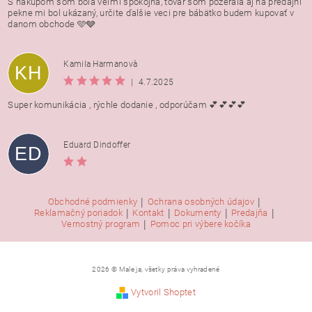
S nakúpom som bola veľmi spokojná, tovar som pozerala aj na predajni
pekne mi bol ukázaný, určite ďalšie veci pre bábätko budem kupovať v
danom obchode 🩵🩶
Kamila Harmanovà
KH
|
4.7.2025
Super komunikácia , rýchle dodanie , odporúčam 💕💕💕💕
Eduard Dindoffer
ED
|
|
Obchodné podmienky
Ochrana osobných údajov
|
|
|
|
Reklamačný poriadok
Kontakt
Dokumenty
Predajňa
|
Vernostný program
Pomoc pri výbere kočíka
2026 © Male ja, všetky práva vyhradené
Vytvoril Shoptet