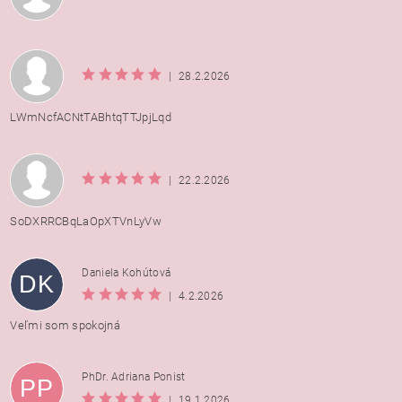
|
28.2.2026
LWmNcfACNtTABhtqTTJpjLqd
|
22.2.2026
SoDXRRCBqLaOpXTVnLyVw
Daniela Kohútová
DK
|
4.2.2026
Veľmi som spokojná
PhDr. Adriana Ponist
PP
|
19.1.2026