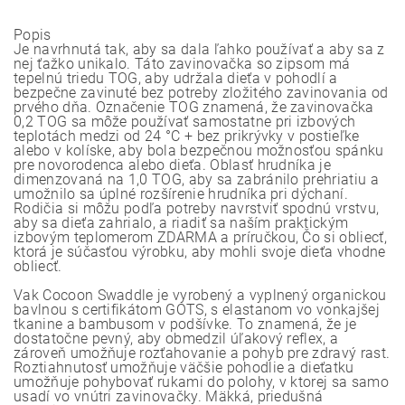
Popis
Je navrhnutá tak, aby sa dala ľahko používať a aby sa z
nej ťažko unikalo. Táto zavinovačka so zipsom má
tepelnú triedu TOG, aby udržala dieťa v pohodlí a
bezpečne zavinuté bez potreby zložitého zavinovania od
prvého dňa. Označenie TOG znamená, že zavinovačka
0,2 TOG sa môže používať samostatne pri izbových
teplotách medzi od 24 °C + bez prikrývky v postieľke
alebo v kolíske, aby bola bezpečnou možnosťou spánku
pre novorodenca alebo dieťa. Oblasť hrudníka je
dimenzovaná na 1,0 TOG, aby sa zabránilo prehriatiu a
umožnilo sa úplné rozšírenie hrudníka pri dýchaní.
Rodičia si môžu podľa potreby navrstviť spodnú vrstvu,
aby sa dieťa zahrialo, a riadiť sa naším praktickým
izbovým teplomerom ZDARMA a príručkou, Čo si obliecť,
ktorá je súčasťou výrobku, aby mohli svoje dieťa vhodne
obliecť.
Vak Cocoon Swaddle je vyrobený a vyplnený organickou
bavlnou s certifikátom GOTS, s elastanom vo vonkajšej
tkanine a bambusom v podšívke. To znamená, že je
dostatočne pevný, aby obmedzil úľakový reflex, a
zároveň umožňuje rozťahovanie a pohyb pre zdravý rast.
Roztiahnutosť umožňuje väčšie pohodlie a dieťatku
umožňuje pohybovať rukami do polohy, v ktorej sa samo
usadí vo vnútri zavinovačky. Mäkká, priedušná