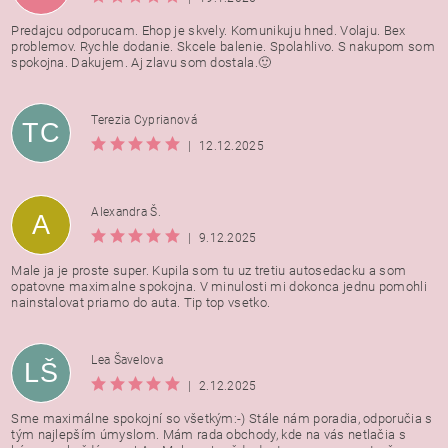
Predajcu odporucam. Ehop je skvely. Komunikuju hned. Volaju. Bex
problemov. Rychle dodanie. Skcele balenie. Spolahlivo. S nakupom som
spokojna. Dakujem. Aj zlavu som dostala.🙂
Terezia Cyprianová
TC
|
12.12.2025
Alexandra Š.
A
|
9.12.2025
Male ja je proste super. Kupila som tu uz tretiu autosedacku a som
opatovne maximalne spokojna. V minulosti mi dokonca jednu pomohli
nainstalovat priamo do auta. Tip top vsetko.
Lea Šavelova
LŠ
|
2.12.2025
Sme maximálne spokojní so všetkým:-) Stále nám poradia, odporučia s
tým najlepším úmyslom. Mám rada obchody, kde na vás netlačia s