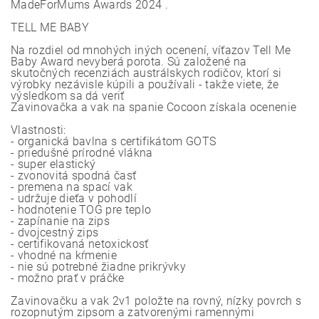
MadeForMums Awards 2024 .
TELL ME BABY
Na rozdiel od mnohých iných ocenení, víťazov Tell Me
Baby Award nevyberá porota. Sú založené na
skutočných recenziách austrálskych rodičov, ktorí si
výrobky nezávisle kúpili a používali - takže viete, že
výsledkom sa dá veriť
Zavinovačka a vak na spanie Cocoon získala ocenenie
Vlastnosti:
- organická bavlna s certifikátom GOTS
- priedušné prírodné vlákna
- super elastický
- zvonovitá spodná časť
- premena na spací vak
- udržuje dieťa v pohodlí
- hodnotenie TOG pre teplo
- zapínanie na zips
- dvojcestný zips
- certifikovaná netoxickosť
- vhodné na kŕmenie
- nie sú potrebné žiadne prikrývky
- možno prať v práčke
Zavinovačku a vak 2v1 položte na rovný, nízky povrch s
rozopnutým zipsom a zatvorenými ramennými