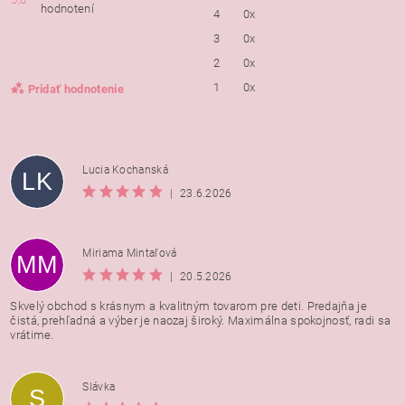
hodnotení
4
0x
3
0x
2
0x
1
0x
Pridať hodnotenie
Lucia Kochanská
LK
|
23.6.2026
Miriama Mintaľová
MM
|
20.5.2026
Skvelý obchod s krásnym a kvalitným tovarom pre deti. Predajňa je
čistá, prehľadná a výber je naozaj široký. Maximálna spokojnosť, radi sa
vrátime.
Vložením hodnotenie súhlasíte s
podmienkami ochrany
Slávka
S
osobných údajov