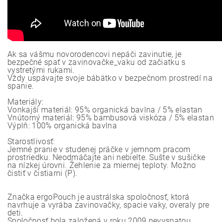
Ak sa vášmu novorodencovi nepáči zavinutie, je
bezpečné spať v zavinovačke_vaku od začiatku s
vystretými rukami.
Vždy uspávajte svoje bábätko v bezpečnom prostredí na
spanie.
Materiály:
Vonkajší materiál: 95% organická bavlna / 5% elastan
Vnútorný materiál: 95% bambusová viskóza / 5% elastan
Výplň: 100% organická bavlna
Starostlivosť:
Jemné pranie v studenej práčke v jemnom pracom
prostriedku. Neodmáčajte ani nebielte. Sušte v sušičke
na nízkej úrovni. Žehlenie za miernej teploty. Možno
čistiť v čistiarni (P).
Značka ergoPouch je austrálska spoločnosť, ktorá
navrhuje a vyrába zavinovačky, spacie vaky, overaly pre
deti.
Spoločnosť bola založená v roku 2009 nevyspatou