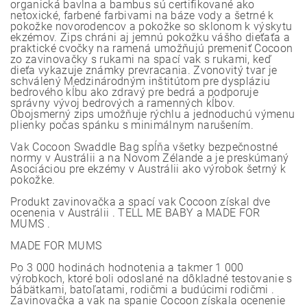
organická bavlna a bambus sú certifikované ako
netoxické, farbené farbivami na báze vody a šetrné k
pokožke novorodencov a pokožke so sklonom k výskytu
ekzémov. Zips chráni aj jemnú pokožku vášho dieťaťa a
praktické cvočky na ramená umožňujú premeniť Cocoon
zo zavinovačky s rukami na spací vak s rukami, keď
dieťa vykazuje známky prevracania. Zvonovitý tvar je
schválený Medzinárodným inštitútom pre dyspláziu
bedrového kĺbu ako zdravý pre bedrá a podporuje
správny vývoj bedrových a ramenných kĺbov.
Obojsmerný zips umožňuje rýchlu a jednoduchú výmenu
plienky počas spánku s minimálnym narušením.
Vak Cocoon Swaddle Bag spĺňa všetky bezpečnostné
normy v Austrálii a na Novom Zélande a je preskúmaný
Asociáciou pre ekzémy v Austrálii ako výrobok šetrný k
pokožke.
Produkt zavinovačka a spací vak Cocoon získal dve
ocenenia v Austrálii . TELL ME BABY a MADE FOR
MUMS .
MADE FOR MUMS
Po 3 000 hodinách hodnotenia a takmer 1 000
výrobkoch, ktoré boli odoslané na dôkladné testovanie s
bábätkami, batoľatami, rodičmi a budúcimi rodičmi .
Zavinovačka a vak na spanie Cocoon získala ocenenie