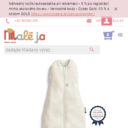
Náhradný kočík/autosedačka pri reklamácii • 5 % po registrácii
mimo akciového tovaru • Vernostné body • Cybex Gold -10 % s
kódom GOLD
https://www.maleja.sk/bonus-program/
+421903961009
INFO@MALEJA.SK
0
€0