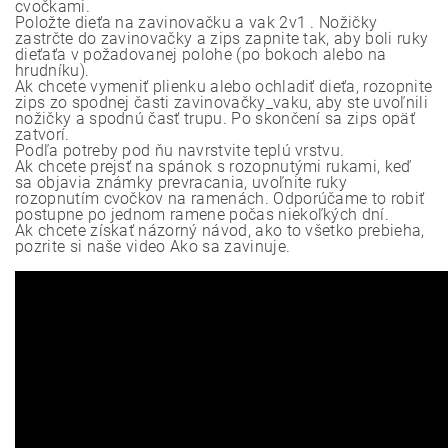
cvočkami.
Položte dieťa na zavinovačku a vak 2v1 . Nožičky
zastrčte do zavinovačky a zips zapnite tak, aby boli ruky
dieťaťa v požadovanej polohe (po bokoch alebo na
hrudníku).
Ak chcete vymeniť plienku alebo ochladiť dieťa, rozopnite
zips zo spodnej časti zavinovačky_vaku, aby ste uvoľnili
nožičky a spodnú časť trupu. Po skončení sa zips opäť
zatvorí.
Podľa potreby pod ňu navrstvite teplú vrstvu.
Ak chcete prejsť na spánok s rozopnutými rukami, keď
sa objavia známky prevracania, uvoľnite ruky
rozopnutím cvočkov na ramenách. Odporúčame to robiť
postupne po jednom ramene počas niekoľkých dní.
Ak chcete získať názorný návod, ako to všetko prebieha,
pozrite si naše video Ako sa zavinuje.