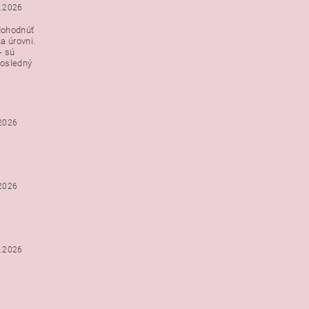
3.2026
dohodnúť
a úrovni.
- sú
posledný
.2026
.2026
2.2026