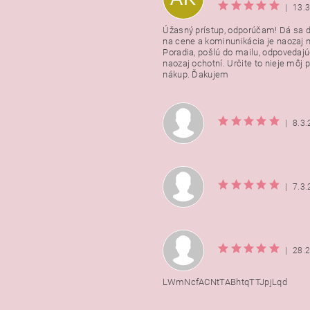
|
13.
Úžasný prístup, odporúčam! Dá sa 
na cene a kominunikácia je naozaj n
Poradia, pošlú do mailu, odpovedajú
naozaj ochotní. Určite to nieje môj 
nákup. Ďakujem
|
8.3
|
7.3
|
28.
LWmNcfACNtTABhtqTTJpjLqd