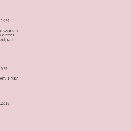
5.2026
ým tovarom
á a výber
e s
sť, radi
h
.2026
ny, široký
3.2026