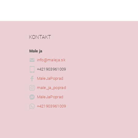
KONTAKT
Male ja
info
@
maleja.sk
+421903961009
MaleJaPoprad
male_ja_poprad
MaleJaPoprad
+421903961009