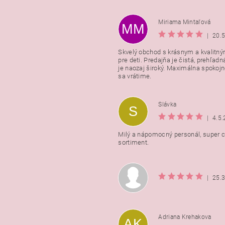
Miriama Mintaľová
MM
|
20.
Skvelý obchod s krásnym a kvalitn
pre deti. Predajňa je čistá, prehľadn
Vložením hodnotenie súhlasít
je naozaj široký. Maximálna spokojno
podmienkami ochrany osobnýc
sa vrátime.
údajov
Slávka
S
|
4.5
Milý a nápomocný personál, super ce
sortiment.
|
25.
Adriana Krehakova
AK