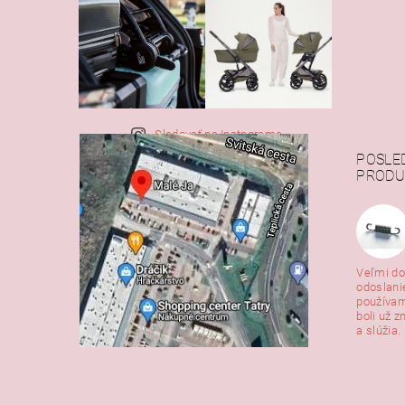
Sledovať na Instagrame
POSLE
PRODU
Veľmi do
odoslani
používam
boli už z
a slúžia. 