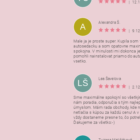
|
12.
Alexandra Š.
A
|
9.1
Male ja je proste super. Kupila som t
autosedacku a som opatovne maxi
spokojna. V minulosti mi dokonca j
pomohli nainstalovat priamo do auta
vsetko.
Lea Šavelova
LŠ
|
2.1
Sme maximálne spokojní so všetkým
nám poradia, odporučia s tým najl
úmyslom. Mám rada obchody, kde n
netlačia s kúpou za každú cenu! A 
vždy dostaneme presne to, čo potr
Ďakujeme za všetko:-)