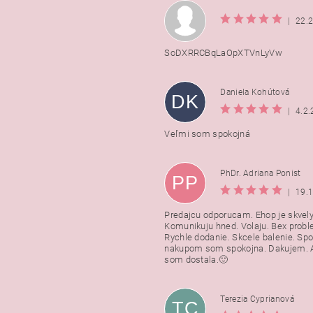
|
22.
SoDXRRCBqLaOpXTVnLyVw
Daniela Kohútová
DK
|
4.2
Veľmi som spokojná
PhDr. Adriana Ponist
PP
|
19.
Predajcu odporucam. Ehop je skvely
Komunikuju hned. Volaju. Bex probl
Rychle dodanie. Skcele balenie. Spo
nakupom som spokojna. Dakujem. A
som dostala.🙂
Terezia Cyprianová
TC