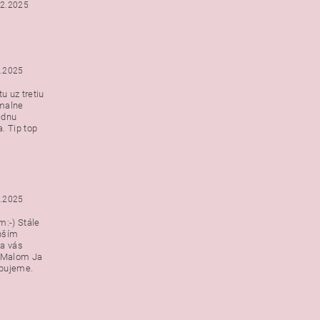
12.2025
2.2025
u uz tretiu
malne
ednu
. Tip top
2.2025
:-) Stále
epším
a vás
v Malom Ja
ebujeme.