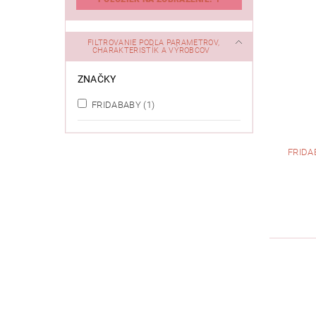
FILTROVANIE PODĽA PARAMETROV,
CHARAKTERISTÍK A VÝROBCOV
ZNAČKY
FRIDABABY
(1)
FRIDA