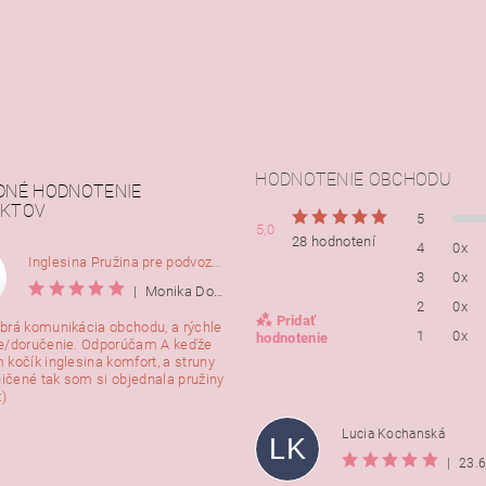
HODNOTENIE OBCHODU
DNÉ HODNOTENIE
KTOV
5
5,0
28 hodnotení
4
0x
Inglesina Pružina pre podvozok Comfort, 2ks
3
0x
|
Monika Dorušáková
2
0x
Pridať
brá komunikácia obchodu, a rýchle
1
0x
hodnotenie
e/doručenie. Odporúčam A keďže
 kočík inglesina komfort, a struny
ničené tak som si objednala pružiny
:)
Lucia Kochanská
LK
|
23.