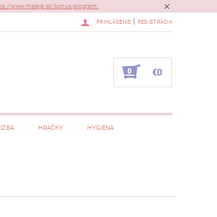
ps://www.maleja.sk/bonus-program/
|
PRIHLÁSENIE
REGISTRÁCIA
0
€0
IZBA
HRAČKY
HYGIENA