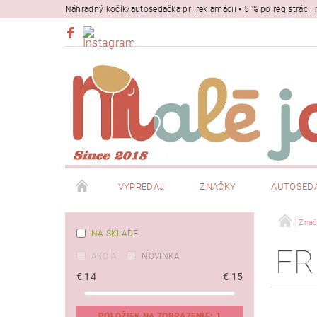
Náhradný kočík/autosedačka pri reklamácii • 5 % po registrác
VÝPREDAJ
ZNAČKY
AUTOSED
BEZPEČNOSŤ
NOSIČE
Znač
NA SKLADE
FR
AKCIA
NOVINKA
€
14
€
15
POLOŽIEK NA ZOBRAZENIE:
1