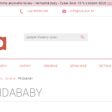
ii mimo akciového tovaru • Vernostné body • Cybex Gold -10 % s kódom GOLD
htt
+421903961009
INFO@MALEJA.SK
AČKY
KOČÍKY
KŔMENIE
SPINKANIE
DETSKÁ 
ky
Ostatné
FRIDABABY
IDABABY