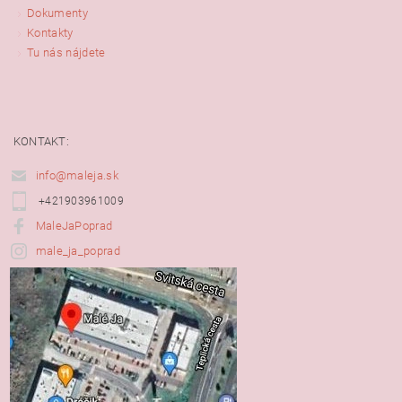
Dokumenty
Kontakty
Tu nás nájdete
KONTAKT:
info@maleja.sk
+421903961009
MaleJaPoprad
male_ja_poprad