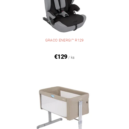
GRACO ENERGI™ R129
€129
/ ks