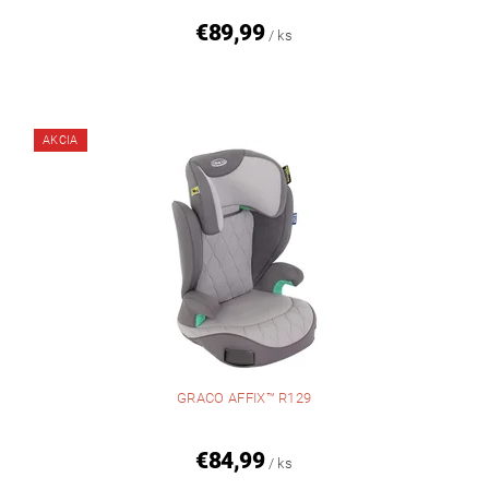
€89,99
/ ks
AKCIA
GRACO AFFIX™ R129
€84,99
/ ks