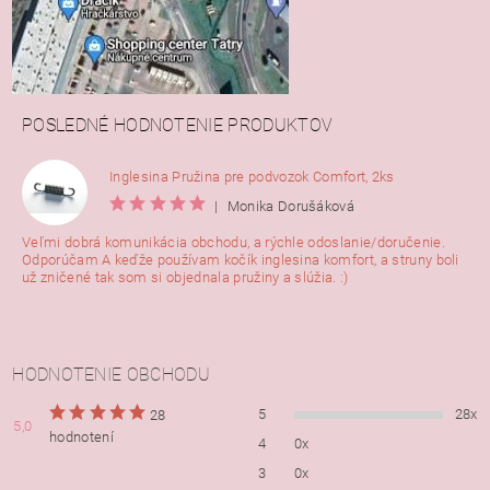
POSLEDNÉ HODNOTENIE PRODUKTOV
Inglesina Pružina pre podvozok Comfort, 2ks
|
Monika Dorušáková
Veľmi dobrá komunikácia obchodu, a rýchle odoslanie/doručenie.
Odporúčam A keďže používam kočík inglesina komfort, a struny boli
už zničené tak som si objednala pružiny a slúžia. :)
HODNOTENIE OBCHODU
5
28x
28
5,0
hodnotení
4
0x
3
0x