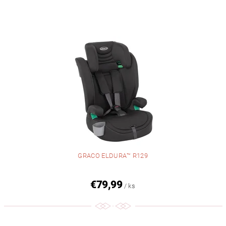
GRACO ELDURA™ R129
€79,99
/ ks