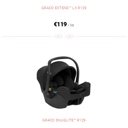
GRACO EXTEND™ LX R129
€119
/ ks
GRACO SNUGLITE™ R129