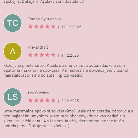
spokojna. Dakujem. Aj zlavu som dostala.🙂
Terezia Cyprianová
TC
|
12.12.2025
Alexandra Š.
A
|
9.12.2025
Male ja je proste super. Kupila som tu uz tretiu autosedacku a som
opatovne maximalne spokojna. V minulosti mi dokonca jednu pomohli
nainstalovat priamo do auta. Tip top vsetko.
Lea Šavelova
LŠ
|
2.12.2025
Sme maximálne spokojní so všetkým:-) Stále nám poradia, odporučia s
tým najlepším úmyslom. Mám rada obchody, kde na vás netlačia s
kúpou za každú cenu! A v Malom Ja vždy dostaneme presne to, čo
potrebujeme. Ďakujeme za všetko:-)