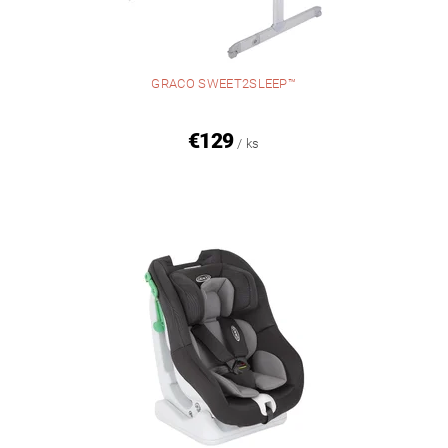
GRACO SWEET2SLEEP™
€129
/ ks