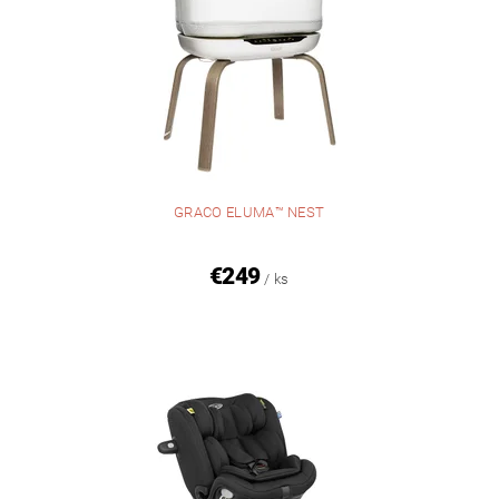
GRACO ELUMA™ NEST
€249
/ ks