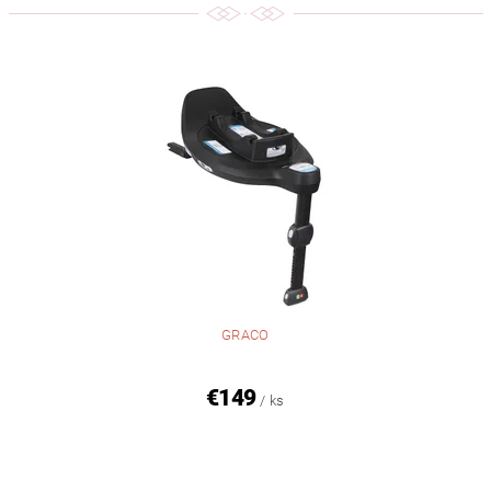
GRACO
€149
/ ks