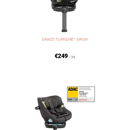
GRACO TURN2ME™ GROW
€249
/ ks