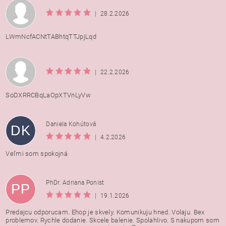
|
28.2.2026
LWmNcfACNtTABhtqTTJpjLqd
|
22.2.2026
SoDXRRCBqLaOpXTVnLyVw
Daniela Kohútová
DK
|
4.2.2026
Veľmi som spokojná
PhDr. Adriana Ponist
PP
|
19.1.2026
Predajcu odporucam. Ehop je skvely. Komunikuju hned. Volaju. Bex
problemov. Rychle dodanie. Skcele balenie. Spolahlivo. S nakupom som