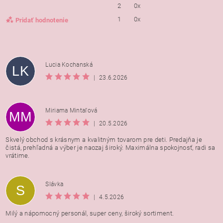
2
0x
1
0x
Pridať hodnotenie
Lucia Kochanská
LK
|
23.6.2026
Miriama Mintaľová
MM
|
20.5.2026
Skvelý obchod s krásnym a kvalitným tovarom pre deti. Predajňa je
čistá, prehľadná a výber je naozaj široký. Maximálna spokojnosť, radi sa
vrátime.
Vložením hodnotenie súhlasíte s
podmienkami ochrany
Slávka
S
osobných údajov
|
4.5.2026
Milý a nápomocný personál, super ceny, široký sortiment.