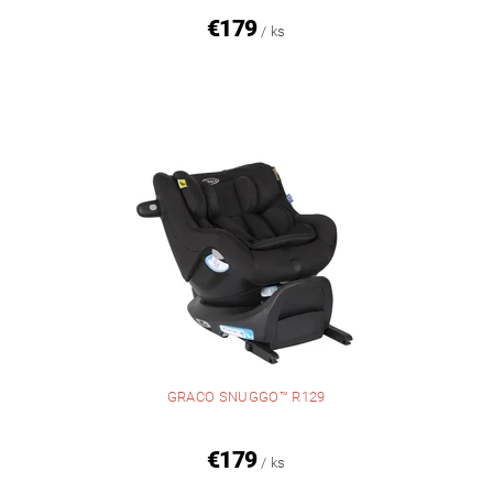
€179
/ ks
GRACO SNUGGO™ R129
€179
/ ks