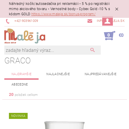
Náhradný kočík/autosedačka pri reklamácii • 5 % po registrácii
mimo akciového tovaru • Vernostné body • Cybex Gold -10 % s
kódom GOLD
https://www.maleja.sk/bonus-program/
+421903961009
INFO@MALEJA.SK
0
€0
GRACO
NAJDRAHŠIE
NAJLACNEJŠIE
NAJPREDÁVANEJŠIE
ABECEDNE
20
položiek celkom
NOVINKA