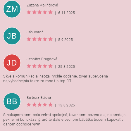
Zuzana Maliňáková
ZM
|
6.11.2025
Ján Boroň
JB
|
5.9.2025
Jennifer Drugdová
JD
|
25.8.2025
Skvela komunikacia, naozaj rychle dodanie, tovar super, cena
najvyhodnejsia takze za mna tip-top 👍🏻
Barbora Bížová
BB
|
13.8.2025
S nakúpom som bola veľmi spokojná, tovar som pozerala aj na predajni
pekne mi bol ukázaný, určite ďalšie veci pre bábätko budem kupovať v
danom obchode 🩵🩶