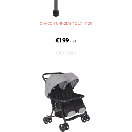
GRACO TURN2ME™ DLX R129
€199
/ ks