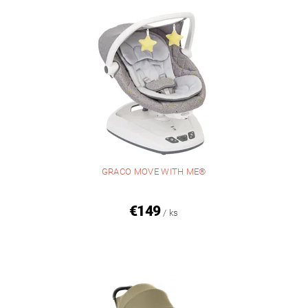
GRACO MOVE WITH ME®
€149
/ ks