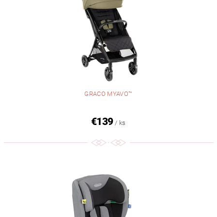
GRACO MYAVO™
€139
/ ks